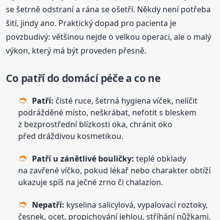
se šetrně odstraní a rána se ošetří. Někdy není potřeba
šití, jindy ano. Praktický dopad pro pacienta je
povzbudivý: většinou nejde o velkou operaci, ale o malý
výkon, který má být proveden přesně.
Co patří do domácí péče a co ne
Patří:
čisté ruce, šetrná hygiena víček, nelíčit
podrážděné místo, neškrábat, nefotit s bleskem
z bezprostřední blízkosti oka, chránit oko
před dráždivou kosmetikou.
Patří u zánětlivé bouličky:
teplé obklady
na zavřené víčko, pokud lékař nebo charakter obtíží
ukazuje spíš na ječné zrno či chalazion.
Nepatří:
kyselina salicylová, vypalovací roztoky,
česnek, ocet, propichování jehlou, stříhání nůžkami,