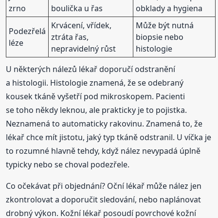
zrno
boulička u řas
obklady a hygiena
Krvácení, vřídek,
Může být nutná
Podezřelá
ztráta řas,
biopsie nebo
léze
nepravidelný růst
histologie
U některých nálezů lékař doporučí odstranění
a histologii. Histologie znamená, že se odebraný
kousek tkáně vyšetří pod mikroskopem. Pacienti
se toho někdy leknou, ale prakticky je to pojistka.
Neznamená to automaticky rakovinu. Znamená to, že
lékař chce mít jistotu, jaký typ tkáně odstranil. U víčka je
to rozumné hlavně tehdy, když nález nevypadá úplně
typicky nebo se choval podezřele.
Co očekávat při objednání? Oční lékař může nález jen
zkontrolovat a doporučit sledování, nebo naplánovat
drobný výkon. Kožní lékař posoudí povrchové kožní