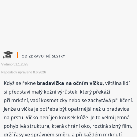
OD ZDRAVOTNÍ SESTRY
Vydáno
31.1.2025
Naposledy upraveno
8.6.2026
Když se řekne
bradavička na očním víčku
, většina lidí
si představí malý kožní výrůstek, který překáží
při mrkání, vadí kosmeticky nebo se zachytává při líčení.
Jenže u víčka je potřeba být opatrnější než u bradavice
na prstu. Víčko není jen kousek kůže. Je to velmi jemná
pohyblivá struktura, která chrání oko, roztírá slzný film,
drží řasy ve správném směru a při každém mrknutí