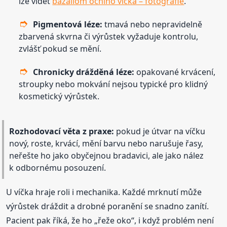
lze vidět
bazaliom očního víčka – fotografie
.
Pigmentová léze:
tmavá nebo nepravidelně
zbarvená skvrna či výrůstek vyžaduje kontrolu,
zvlášť pokud se mění.
Chronicky drážděná léze:
opakované krvácení,
stroupky nebo mokvání nejsou typické pro klidný
kosmetický výrůstek.
Rozhodovací věta z praxe:
pokud je útvar na víčku
nový, roste, krvácí, mění barvu nebo narušuje řasy,
neřešte ho jako obyčejnou bradavici, ale jako nález
k odbornému posouzení.
U víčka hraje roli i mechanika. Každé mrknutí může
výrůstek dráždit a drobné poranění se snadno zanítí.
Pacient pak říká, že ho „řeže oko“, i když problém není