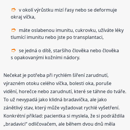
v okolí výrůstku mizí řasy nebo se deformuje
okraj víčka,
máte oslabenou imunitu, cukrovku, užíváte léky
tlumící imunitu nebo jste po transplantaci,
se jedná o dítě, staršího člověka nebo člověka
s opakovanými kožními nádory.
Nečekat je potřeba při rychlém šíření zarudnutí,
výrazném otoku celého víčka, bolesti oka, poruše
vidění, horečce nebo zarudnutí, které se táhne do tváře.
To už nevypadá jako klidná bradavička, ale jako
zánětlivý stav, který může vyžadovat rychlé vyšetření.
Konkrétní příklad: pacientka si myslela, že si podráždila
„bradavici“ odličovačem, ale během dvou dnů měla