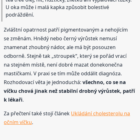
U oka může i malá kapka způsobit bolestivé
podráždění.
Zvláštní opatrnost patří pigmentovaným a nehojícím
se změnám. Hnědý nebo černý výrůstek nemusí
znamenat zhoubný nádor, ale má být posouzen
odborně. Stejně tak „stroupek“, který se pořád vrací
na stejném místě, není dobré mazat donekonečna
mastičkami. V praxi se tím může oddálit diagnóza.
Rozhodovací věta je jednoduchá:
všechno, co se na
víčku chová jinak než stabilní drobný výrůstek, patří
k lékaři
.
Za přečtení také stojí článek
Ukládání cholesterolu na
očním víčku
.