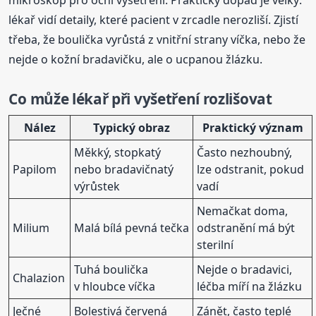
mikroskop pro oční vyšetření. Praktický dopad je velký:
lékař vidí detaily, které pacient v zrcadle nerozliší. Zjistí
třeba, že boulička vyrůstá z vnitřní strany víčka, nebo že
nejde o kožní bradavičku, ale o ucpanou žlázku.
Co může lékař při vyšetření rozlišovat
Nález
Typický obraz
Praktický význam
Měkký, stopkatý
Často nezhoubný,
Papilom
nebo bradavičnatý
lze odstranit, pokud
výrůstek
vadí
Nemačkat doma,
Milium
Malá bílá pevná tečka
odstranění má být
sterilní
Tuhá boulička
Nejde o bradavici,
Chalazion
v hloubce víčka
léčba míří na žlázku
Ječné
Bolestivá červená
Zánět, často teplé