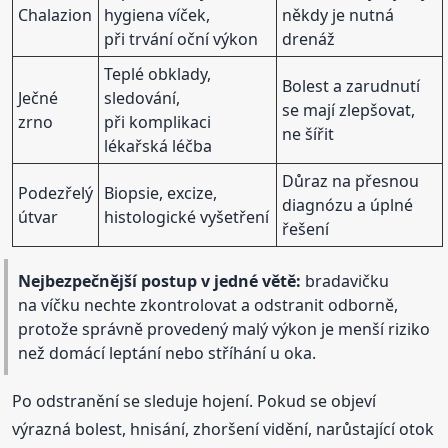
Chalazion
hygiena víček,
někdy je nutná
při trvání oční výkon
drenáž
Teplé obklady,
Bolest a zarudnutí
Ječné
sledování,
se mají zlepšovat,
zrno
při komplikaci
ne šířit
lékařská léčba
Důraz na přesnou
Podezřelý
Biopsie, excize,
diagnózu a úplné
útvar
histologické vyšetření
řešení
Nejbezpečnější postup v jedné větě:
bradavičku
na víčku nechte zkontrolovat a odstranit odborně,
protože správně provedený malý výkon je menší riziko
než domácí leptání nebo stříhání u oka.
Po odstranění se sleduje hojení. Pokud se objeví
výrazná bolest, hnisání, zhoršení vidění, narůstající otok