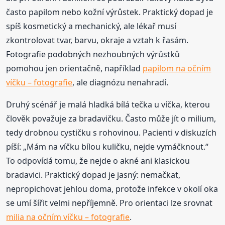
často papilom nebo kožní výrůstek. Praktický dopad je
spíš kosmetický a mechanický, ale lékař musí
zkontrolovat tvar, barvu, okraje a vztah k řasám.
Fotografie podobných nezhoubných výrůstků
pomohou jen orientačně, například
papilom na očním
víčku – fotografie
, ale diagnózu nenahradí.
Druhý scénář je malá hladká bílá tečka u víčka, kterou
člověk považuje za bradavičku. Často může jít o milium,
tedy drobnou cystičku s rohovinou. Pacienti v diskuzích
píší: „Mám na víčku bílou kuličku, nejde vymáčknout.“
To odpovídá tomu, že nejde o akné ani klasickou
bradavici. Praktický dopad je jasný: nemačkat,
nepropichovat jehlou doma, protože infekce v okolí oka
se umí šířit velmi nepříjemně. Pro orientaci lze srovnat
milia na očním víčku – fotografie
.