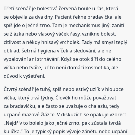
Třetí scénář je bolestivá červená boule u řas, která
se objevila za dva dny. Pacient řekne bradavička, ale
spíš jde o ječné zrno. Tam je mechanismus jiný: zanítí
se žlázka nebo vlasový váček řasy, vznikne bolest,
citlivost a někdy hnisavý vrcholek. Tady má smysl teplý
obklad, šetrná hygiena víček a sledování, ale ne
vypalování ani strhávání. Když se otok šíří do celého
víčka nebo tváře, už to není domácí kosmetika, ale
důvod k vyšetření.
Čtvrtý scénář je tuhý, spíš nebolestivý uzlík v hloubce
víčka, který trvá týdny. Člověk ho může považovat
za bradavičku, ale často se uvažuje o chalaziu, tedy
ucpané mazové žlázce. V diskuzích se opakuje vzorec:
„Nejdřív to bolelo jako ječné zrno, pak zůstala tvrdá
kulička.“ To je typický popis vývoje zánětu nebo ucpání