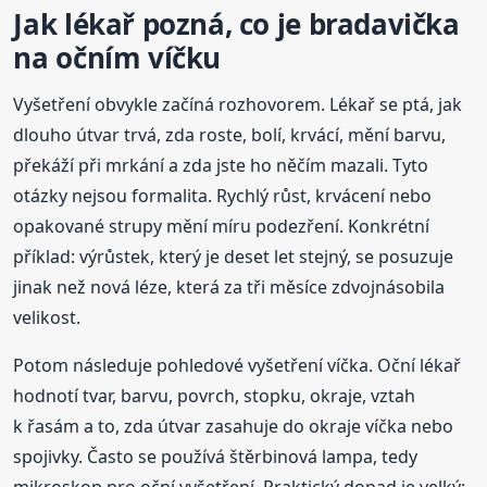
Jak lékař pozná, co je bradavička
na očním víčku
Vyšetření obvykle začíná rozhovorem. Lékař se ptá, jak
dlouho útvar trvá, zda roste, bolí, krvácí, mění barvu,
překáží při mrkání a zda jste ho něčím mazali. Tyto
otázky nejsou formalita. Rychlý růst, krvácení nebo
opakované strupy mění míru podezření. Konkrétní
příklad: výrůstek, který je deset let stejný, se posuzuje
jinak než nová léze, která za tři měsíce zdvojnásobila
velikost.
Potom následuje pohledové vyšetření víčka. Oční lékař
hodnotí tvar, barvu, povrch, stopku, okraje, vztah
k řasám a to, zda útvar zasahuje do okraje víčka nebo
spojivky. Často se používá štěrbinová lampa, tedy