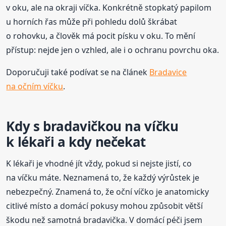
v oku, ale na okraji víčka. Konkrétně stopkatý papilom
u horních řas může při pohledu dolů škrábat
o rohovku, a člověk má pocit písku v oku. To mění
přístup: nejde jen o vzhled, ale i o ochranu povrchu oka.
Doporučuji také podívat se na článek
Bradavice
na očním víčku
.
Kdy s bradavičkou na víčku
k lékaři a kdy nečekat
K lékaři je vhodné jít vždy, pokud si nejste jistí, co
na víčku máte. Neznamená to, že každý výrůstek je
nebezpečný. Znamená to, že oční víčko je anatomicky
citlivé místo a domácí pokusy mohou způsobit větší
škodu než samotná bradavička. V domácí péči jsem