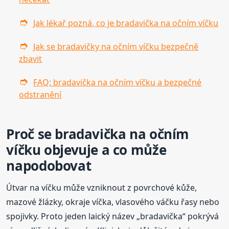
Jak lékař pozná, co je bradavička na očním víčku
Jak se bradavičky na očním víčku bezpečně
zbavit
FAQ: bradavička na očním víčku a bezpečné
odstranění
Proč se bradavička na očním
víčku objevuje a co může
napodobovat
Útvar na víčku může vzniknout z povrchové kůže,
mazové žlázky, okraje víčka, vlasového váčku řasy nebo
spojivky. Proto jeden laický název „bradavička“ pokrývá