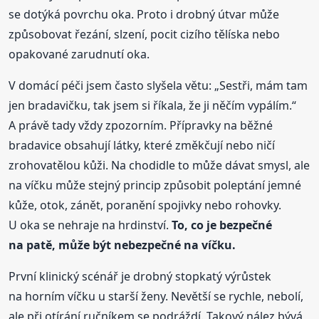
se dotýká povrchu oka. Proto i drobný útvar může
způsobovat řezání, slzení, pocit cizího tělíska nebo
opakované zarudnutí oka.
V domácí péči jsem často slyšela větu: „Sestři, mám tam
jen bradavičku, tak jsem si říkala, že ji něčím vypálím.“
A právě tady vždy zpozorním. Přípravky na běžné
bradavice obsahují látky, které změkčují nebo ničí
zrohovatělou kůži. Na chodidle to může dávat smysl, ale
na víčku může stejný princip způsobit poleptání jemné
kůže, otok, zánět, poranění spojivky nebo rohovky.
U oka se nehraje na hrdinství.
To, co je bezpečné
na patě, může být nebezpečné na víčku.
První klinický scénář je drobný stopkatý výrůstek
na horním víčku u starší ženy. Nevětší se rychle, nebolí,
ale při otírání ručníkem se podráždí. Takový nález bývá