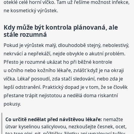
oteklé celé horní víčko. Tam už řešíme možnost infekce,
ne kosmetický výrůstek.
Kdy může být kontrola plánovaná, ale
stále rozumná
Pokud je výrůstek malý, dlouhodobě stejný, nebolestivý,
nekrvácí a nepřekáží, nejde obvykle o akutní problém.
Přesto je rozumné ukázat ho při běžné kontrole
u očního nebo kožního lékaře, zvlášť když je na okraji
víčka. Lékař posoudí, zda stačí sledování, nebo zda je
lepší odstranění. Praktický dopad je v tom, že se člověk
přestane trápit nejistotou a nedělá doma riskantní
pokusy.
Co určitě nedělat před návštěvou lékaře:
nemažte
útvar kyselinou salicylovou, nezkoušejte česnek, ocet,
tea tree olej, nit, nůžtičky, žiletku ani vypalovací tužky.