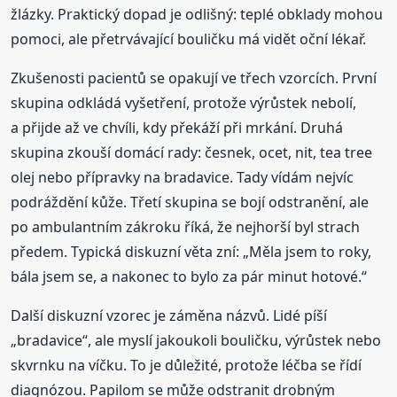
žlázky. Praktický dopad je odlišný: teplé obklady mohou
pomoci, ale přetrvávající bouličku má vidět oční lékař.
Zkušenosti pacientů se opakují ve třech vzorcích. První
skupina odkládá vyšetření, protože výrůstek nebolí,
a přijde až ve chvíli, kdy překáží při mrkání. Druhá
skupina zkouší domácí rady: česnek, ocet, nit, tea tree
olej nebo přípravky na bradavice. Tady vídám nejvíc
podráždění kůže. Třetí skupina se bojí odstranění, ale
po ambulantním zákroku říká, že nejhorší byl strach
předem. Typická diskuzní věta zní: „Měla jsem to roky,
bála jsem se, a nakonec to bylo za pár minut hotové.“
Další diskuzní vzorec je záměna názvů. Lidé píší
„bradavice“, ale myslí jakoukoli bouličku, výrůstek nebo
skvrnku na víčku. To je důležité, protože léčba se řídí
diagnózou. Papilom se může odstranit drobným