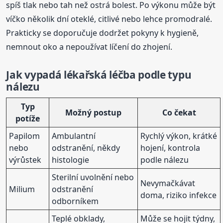
spíš tlak nebo tah než ostrá bolest. Po výkonu může být
víčko několik dní oteklé, citlivé nebo lehce promodralé.
Prakticky se doporučuje dodržet pokyny k hygieně,
nemnout oko a nepoužívat líčení do zhojení.
Jak vypadá lékařská léčba podle typu
nálezu
Typ
Možný postup
Co čekat
potíže
Papilom
Ambulantní
Rychlý výkon, krátké
nebo
odstranění, někdy
hojení, kontrola
výrůstek
histologie
podle nálezu
Sterilní uvolnění nebo
Nevymačkávat
Milium
odstranění
doma, riziko infekce
odborníkem
Teplé obklady,
Může se hojit týdny,