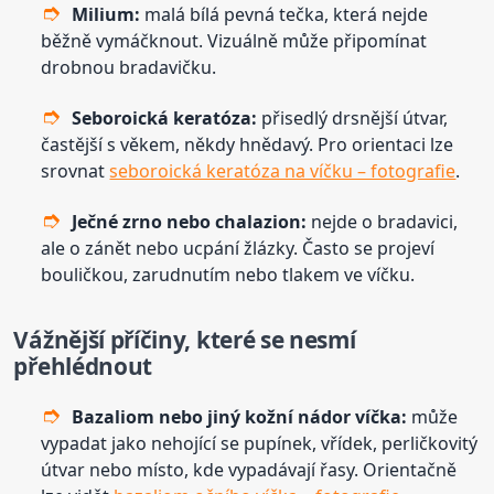
Milium:
malá bílá pevná tečka, která nejde
běžně vymáčknout. Vizuálně může připomínat
drobnou bradavičku.
Seboroická keratóza:
přisedlý drsnější útvar,
častější s věkem, někdy hnědavý. Pro orientaci lze
srovnat
seboroická keratóza na víčku – fotografie
.
Ječné zrno nebo chalazion:
nejde o bradavici,
ale o zánět nebo ucpání žlázky. Často se projeví
bouličkou, zarudnutím nebo tlakem ve víčku.
Vážnější příčiny, které se nesmí
přehlédnout
Bazaliom nebo jiný kožní nádor víčka:
může
vypadat jako nehojící se pupínek, vřídek, perličkovitý
útvar nebo místo, kde vypadávají řasy. Orientačně