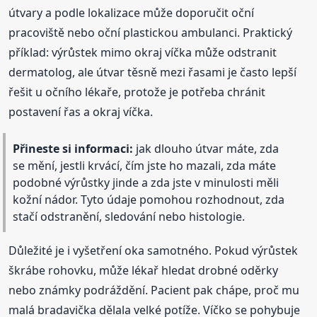
útvary a podle lokalizace může doporučit oční
pracoviště nebo oční plastickou ambulanci. Praktický
příklad: výrůstek mimo okraj víčka může odstranit
dermatolog, ale útvar těsně mezi řasami je často lepší
řešit u očního lékaře, protože je potřeba chránit
postavení řas a okraj víčka.
Přineste si informaci:
jak dlouho útvar máte, zda
se mění, jestli krvácí, čím jste ho mazali, zda máte
podobné výrůstky jinde a zda jste v minulosti měli
kožní nádor. Tyto údaje pomohou rozhodnout, zda
stačí odstranění, sledování nebo histologie.
Důležité je i vyšetření oka samotného. Pokud výrůstek
škrábe rohovku, může lékař hledat drobné oděrky
nebo známky podráždění. Pacient pak chápe, proč mu
malá bradavička dělala velké potíže. Víčko se pohybuje