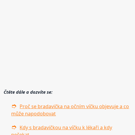
Čtěte dále a dozvíte se:
Proč se bradavička na očním víčku objevuje a co
může napodobovat
Kdy s bradavičkou na víčku k lékaři a kdy
nečekat