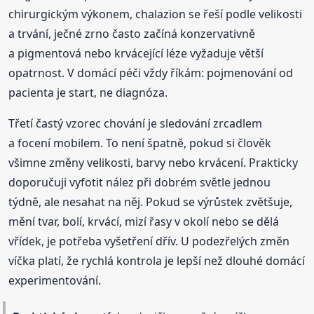
chirurgickým výkonem, chalazion se řeší podle velikosti
a trvání, ječné zrno často začíná konzervativně
a pigmentová nebo krvácející léze vyžaduje větší
opatrnost. V domácí péči vždy říkám: pojmenování od
pacienta je start, ne diagnóza.
Třetí častý vzorec chování je sledování zrcadlem
a focení mobilem. To není špatně, pokud si člověk
všimne změny velikosti, barvy nebo krvácení. Prakticky
doporučuji vyfotit nález při dobrém světle jednou
týdně, ale nesahat na něj. Pokud se výrůstek zvětšuje,
mění tvar, bolí, krvácí, mizí řasy v okolí nebo se dělá
vřídek, je potřeba vyšetření dřív. U podezřelých změn
víčka platí, že rychlá kontrola je lepší než dlouhé domácí
experimentování.