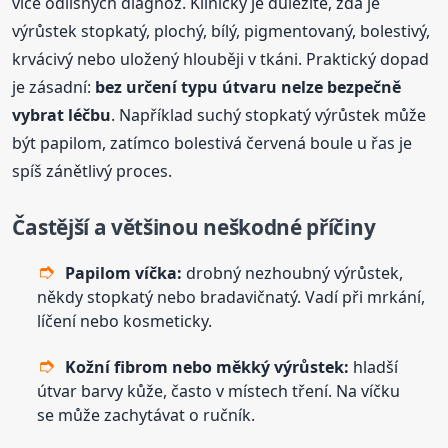
více odlišných diagnóz. Klinicky je důležité, zda je
výrůstek stopkatý, plochý, bílý, pigmentovaný, bolestivý,
krvácivý nebo uložený hlouběji v tkáni. Praktický dopad
je zásadní:
bez určení typu útvaru nelze bezpečně
vybrat léčbu
. Například suchý stopkatý výrůstek může
být papilom, zatímco bolestivá červená boule u řas je
spíš zánětlivý proces.
Častější a většinou neškodné příčiny
Papilom víčka:
drobný nezhoubný výrůstek,
někdy stopkatý nebo bradavičnatý. Vadí při mrkání,
líčení nebo kosmeticky.
Kožní fibrom nebo měkký výrůstek:
hladší
útvar barvy kůže, často v místech tření. Na víčku
se může zachytávat o ručník.