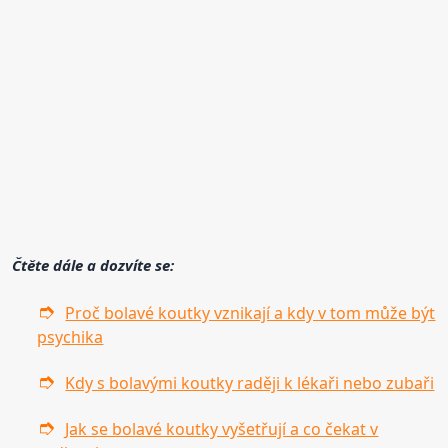
Čtěte dále a dozvíte se:
Proč bolavé koutky vznikají a kdy v tom může být
psychika
Kdy s bolavými koutky raději k lékaři nebo zubaři
Jak se bolavé koutky vyšetřují a co čekat v