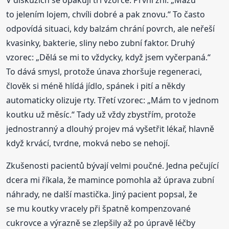
to jelením lojem, chvíli dobré a pak znovu.“ To často
odpovídá situaci, kdy balzám chrání povrch, ale neřeší
kvasinky, bakterie, sliny nebo zubní faktor. Druhý
vzorec: „Dělá se mi to vždycky, když jsem vyčerpaná.“
To dává smysl, protože únava zhoršuje regeneraci,
člověk si méně hlídá jídlo, spánek i pití a někdy
automaticky olizuje rty. Třetí vzorec: „Mám to v jednom
koutku už měsíc.“ Tady už vždy zbystřím, protože
jednostranný a dlouhý projev má vyšetřit lékař, hlavně
když krvácí, tvrdne, mokvá nebo se nehojí.
Zkušenosti pacientů bývají velmi poučné. Jedna pečující
dcera mi říkala, že mamince pomohla až úprava zubní
náhrady, ne další mastička. Jiný pacient popsal, že
se mu koutky vracely při špatně kompenzované
cukrovce a výrazně se zlepšily až po úpravě léčby