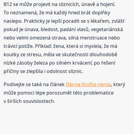
B12 se může projevit na sliznicích, únavě a hojení.
To neznamená, že má každý hned brát doplňky
naslepo. Prakticky je lepší poradit se s lékařem, zvlášť
pokud je únava, bledost, padání vlasů, vegetariánská
nebo velmi omezená strava, silná menstruace nebo
trávicí potíže. Příklad: žena, která si myslela, že má
koutky ze stresu, měla ve skutečnosti dlouhodobě
nízké zásoby železa po silném krvácení; po řešení
příčiny se zlepšila i odolnost sliznic.
Podívejte se také na článek
Obrna lícního nervu
, který
může pomoci lépe porozumět této problematice
v širších souvislostech.