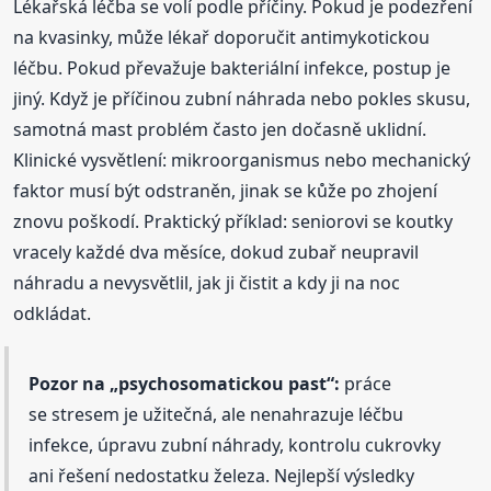
Lékařská léčba se volí podle příčiny. Pokud je podezření
na kvasinky, může lékař doporučit antimykotickou
léčbu. Pokud převažuje bakteriální infekce, postup je
jiný. Když je příčinou zubní náhrada nebo pokles skusu,
samotná mast problém často jen dočasně uklidní.
Klinické vysvětlení: mikroorganismus nebo mechanický
faktor musí být odstraněn, jinak se kůže po zhojení
znovu poškodí. Praktický příklad: seniorovi se koutky
vracely každé dva měsíce, dokud zubař neupravil
náhradu a nevysvětlil, jak ji čistit a kdy ji na noc
odkládat.
Pozor na „psychosomatickou past“:
práce
se stresem je užitečná, ale nenahrazuje léčbu
infekce, úpravu zubní náhrady, kontrolu cukrovky
ani řešení nedostatku železa. Nejlepší výsledky