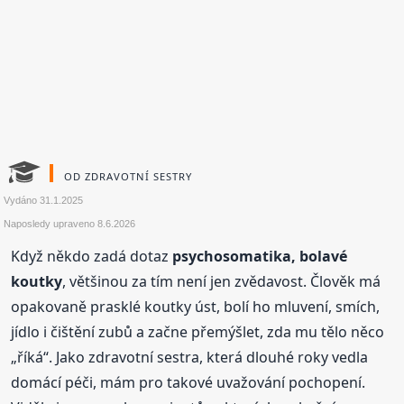
OD ZDRAVOTNÍ SESTRY
Vydáno
31.1.2025
Naposledy upraveno
8.6.2026
Když někdo zadá dotaz
psychosomatika, bolavé
koutky
, většinou za tím není jen zvědavost. Člověk má
opakovaně prasklé koutky úst, bolí ho mluvení, smích,
jídlo i čištění zubů a začne přemýšlet, zda mu tělo něco
„říká“. Jako zdravotní sestra, která dlouhé roky vedla
domácí péči, mám pro takové uvažování pochopení.