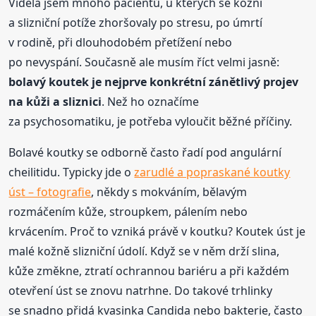
Viděla jsem mnoho pacientů, u kterých se kožní
a slizniční potíže zhoršovaly po stresu, po úmrtí
v rodině, při dlouhodobém přetížení nebo
po nevyspání. Současně ale musím říct velmi jasně:
bolavý koutek je nejprve konkrétní zánětlivý projev
na kůži a sliznici
. Než ho označíme
za psychosomatiku, je potřeba vyloučit běžné příčiny.
Bolavé koutky se odborně často řadí pod angulární
cheilitidu. Typicky jde o
zarudlé a popraskané koutky
úst – fotografie
, někdy s mokváním, bělavým
rozmáčením kůže, stroupkem, pálením nebo
krvácením. Proč to vzniká právě v koutku? Koutek úst je
malé kožně slizniční údolí. Když se v něm drží slina,
kůže změkne, ztratí ochrannou bariéru a při každém
otevření úst se znovu natrhne. Do takové trhlinky
se snadno přidá kvasinka Candida nebo bakterie, často