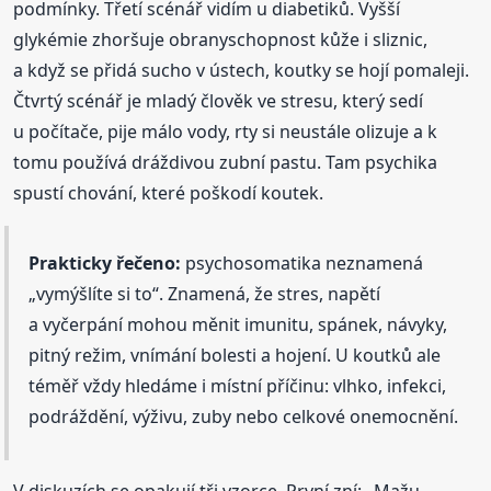
podmínky. Třetí scénář vidím u diabetiků. Vyšší
glykémie zhoršuje obranyschopnost kůže i sliznic,
a když se přidá sucho v ústech, koutky se hojí pomaleji.
Čtvrtý scénář je mladý člověk ve stresu, který sedí
u počítače, pije málo vody, rty si neustále olizuje a k
tomu používá dráždivou zubní pastu. Tam psychika
spustí chování, které poškodí koutek.
Prakticky řečeno:
psychosomatika neznamená
„vymýšlíte si to“. Znamená, že stres, napětí
a vyčerpání mohou měnit imunitu, spánek, návyky,
pitný režim, vnímání bolesti a hojení. U koutků ale
téměř vždy hledáme i místní příčinu: vlhko, infekci,
podráždění, výživu, zuby nebo celkové onemocnění.
V diskuzích se opakují tři vzorce. První zní: „Mažu