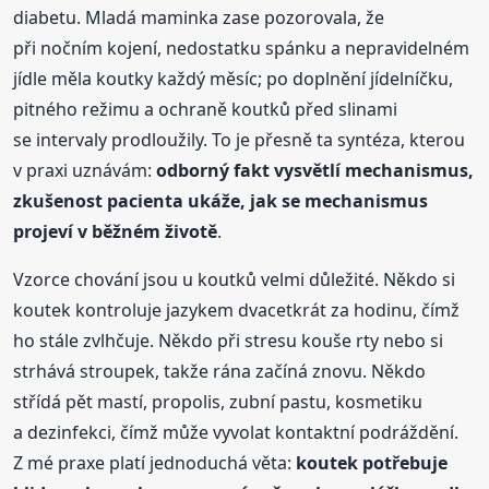
diabetu. Mladá maminka zase pozorovala, že
při nočním kojení, nedostatku spánku a nepravidelném
jídle měla koutky každý měsíc; po doplnění jídelníčku,
pitného režimu a ochraně koutků před slinami
se intervaly prodloužily. To je přesně ta syntéza, kterou
v praxi uznávám:
odborný fakt vysvětlí mechanismus,
zkušenost pacienta ukáže, jak se mechanismus
projeví v běžném životě
.
Vzorce chování jsou u koutků velmi důležité. Někdo si
koutek kontroluje jazykem dvacetkrát za hodinu, čímž
ho stále zvlhčuje. Někdo při stresu kouše rty nebo si
strhává stroupek, takže rána začíná znovu. Někdo
střídá pět mastí, propolis, zubní pastu, kosmetiku
a dezinfekci, čímž může vyvolat kontaktní podráždění.
Z mé praxe platí jednoduchá věta:
koutek potřebuje