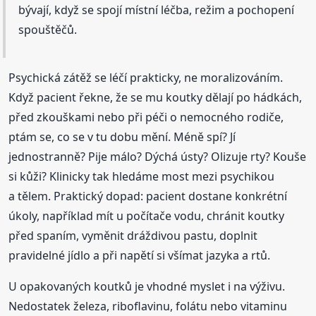
bývají, když se spojí místní léčba, režim a pochopení
spouštěčů.
Psychická zátěž se léčí prakticky, ne moralizováním.
Když pacient řekne, že se mu koutky dělají po hádkách,
před zkouškami nebo při péči o nemocného rodiče,
ptám se, co se v tu dobu mění. Méně spí? Jí
jednostranně? Pije málo? Dýchá ústy? Olizuje rty? Kouše
si kůži? Klinicky tak hledáme most mezi psychikou
a tělem. Praktický dopad: pacient dostane konkrétní
úkoly, například mít u počítače vodu, chránit koutky
před spaním, vyměnit dráždivou pastu, doplnit
pravidelné jídlo a při napětí si všímat jazyka a rtů.
U opakovaných koutků je vhodné myslet i na výživu.
Nedostatek železa, riboflavinu, folátu nebo vitaminu