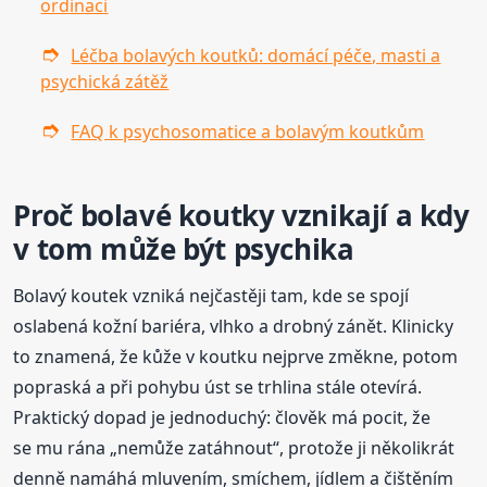
ordinaci
Léčba bolavých koutků: domácí péče, masti a
psychická zátěž
FAQ k psychosomatice a bolavým koutkům
Proč bolavé koutky vznikají a kdy
v tom může být psychika
Bolavý koutek vzniká nejčastěji tam, kde se spojí
oslabená kožní bariéra, vlhko a drobný zánět. Klinicky
to znamená, že kůže v koutku nejprve změkne, potom
popraská a při pohybu úst se trhlina stále otevírá.
Praktický dopad je jednoduchý: člověk má pocit, že
se mu rána „nemůže zatáhnout“, protože ji několikrát
denně namáhá mluvením, smíchem, jídlem a čištěním