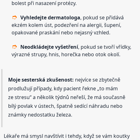
bolest při nasazení protézy.
Vyhledejte dermatologa
, pokud se přidává
ekzém kolem úst, podezření na alergii, šupení,
opakované praskání nebo nejasný vzhled.
Neodkládejte vyšetření
, pokud se tvoří vřídky,
výrazné strupy, hnis, horečka nebo otok okolí.
Moje sesterská zkušenost:
nejvíce se zbytečně
prodlužují případy, kdy pacient řekne „to mám
ze stresu“ a několik týdnů neřeší, že má současně
bílý povlak v ústech, špatně sedící náhradu nebo
známky nedostatku železa.
Lékaře má smysl navštívit i tehdy, když se vám koutky