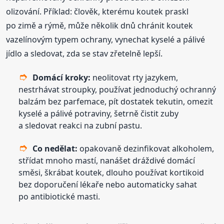
olizování. Příklad: člověk, kterému koutek praskl
po zimě a rýmě, může několik dnů chránit koutek
vazelínovým typem ochrany, vynechat kyselé a pálivé
jídlo a sledovat, zda se stav zřetelně lepší.
Domácí kroky:
neolitovat rty jazykem,
nestrhávat stroupky, používat jednoduchý ochranný
balzám bez parfemace, pít dostatek tekutin, omezit
kyselé a pálivé potraviny, šetrně čistit zuby
a sledovat reakci na zubní pastu.
Co nedělat:
opakovaně dezinfikovat alkoholem,
střídat mnoho mastí, nanášet dráždivé domácí
směsi, škrábat koutek, dlouho používat kortikoid
bez doporučení lékaře nebo automaticky sahat
po antibiotické masti.