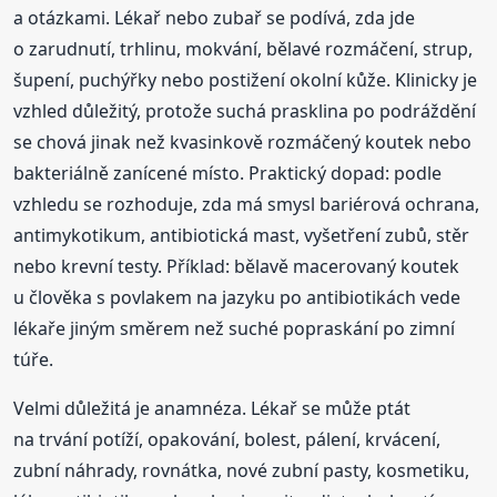
a otázkami. Lékař nebo zubař se podívá, zda jde
o zarudnutí, trhlinu, mokvání, bělavé rozmáčení, strup,
šupení, puchýřky nebo postižení okolní kůže. Klinicky je
vzhled důležitý, protože suchá prasklina po podráždění
se chová jinak než kvasinkově rozmáčený koutek nebo
bakteriálně zanícené místo. Praktický dopad: podle
vzhledu se rozhoduje, zda má smysl bariérová ochrana,
antimykotikum, antibiotická mast, vyšetření zubů, stěr
nebo krevní testy. Příklad: bělavě macerovaný koutek
u člověka s povlakem na jazyku po antibiotikách vede
lékaře jiným směrem než suché popraskání po zimní
túře.
Velmi důležitá je anamnéza. Lékař se může ptát
na trvání potíží, opakování, bolest, pálení, krvácení,
zubní náhrady, rovnátka, nové zubní pasty, kosmetiku,