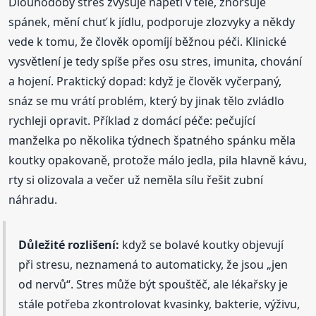
Dlouhodobý stres zvyšuje napětí v těle, zhoršuje
spánek, mění chuť k jídlu, podporuje zlozvyky a někdy
vede k tomu, že člověk opomíjí běžnou péči. Klinické
vysvětlení je tedy spíše přes osu stres, imunita, chování
a hojení. Praktický dopad: když je člověk vyčerpaný,
snáz se mu vrátí problém, který by jinak tělo zvládlo
rychleji opravit. Příklad z domácí péče: pečující
manželka po několika týdnech špatného spánku měla
koutky opakovaně, protože málo jedla, pila hlavně kávu,
rty si olizovala a večer už neměla sílu řešit zubní
náhradu.
Důležité rozlišení:
když se bolavé koutky objevují
při stresu, neznamená to automaticky, že jsou „jen
od nervů“. Stres může být spouštěč, ale lékařsky je
stále potřeba zkontrolovat kvasinky, bakterie, výživu,