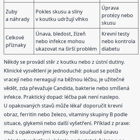
Úprava
Zuby
Pokles skusu a sliny
protézy nebo
a náhrady
v koutku udržují vlhko
skusu
Únava, bledost, žízeň
Krevní testy
Celkové
nebo infekce mohou
nebo kontrola
příznaky
ukazovat na širší problém
diabetu
Někdy se provádí stěr z koutku nebo z ústní dutiny.
Klinické vysvětlení je jednoduché: pokud se potíže
vracejí nebo nereagují na běžnou léčbu, je užitečné
vědět, zda převažuje Candida, bakterie nebo smíšená
infekce. Praktický dopad: léčba pak není naslepo.
U opakovaných stavů může lékař doporučit krevní
obraz, ferritin nebo železo, vitaminy skupiny B podle
situace, glykemii nebo další vyšetření. Příklad z praxe:
muž s opakovanými koutky měl současně únavu