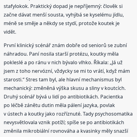
stafylokok. Praktický dopad je nepříjemný: člověk si
začne dávat menší sousta, vyhýbá se kyselému jídlu,
méně se směje a někdy se stydí, protože koutek je
vidět.
První klinický scénář znám dobře od seniorů se zubní
náhradou. Paní nosila starší protézu, koutky měla
pokleslé a po ránu v nich bývalo vlhko. Říkala: „Já už
jsem z toho nervózní, vždycky se mi to vrátí, když mám
starosti.“ Stres tam byl, ale hlavní mechanismus byl
mechanický: změněná výška skusu a sliny v koutcích.
Druhý scénář bývá u lidí po antibiotikách. Pacientka
po léčbě zánětu dutin měla pálení jazyka, povlak
v ústech a koutky jako rozříznuté. Tady psychosomatika
nevysvětlovala vznik potíží; spíše se po antibiotikách
změnila mikrobiální rovnováha a kvasinky měly snazší