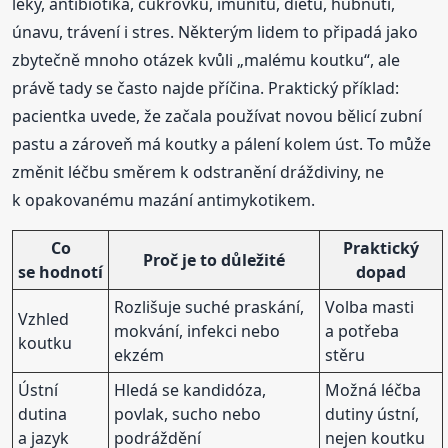
léky, antibiotika, cukrovku, imunitu, dietu, hubnutí,
únavu, trávení i stres. Některým lidem to připadá jako
zbytečně mnoho otázek kvůli „malému koutku“, ale
právě tady se často najde příčina. Praktický příklad:
pacientka uvede, že začala používat novou bělicí zubní
pastu a zároveň má koutky a pálení kolem úst. To může
změnit léčbu směrem k odstranění dráždiviny, ne
k opakovanému mazání antimykotikem.
Co
Praktický
Proč je to důležité
se hodnotí
dopad
Rozlišuje suché praskání,
Volba masti
Vzhled
mokvání, infekci nebo
a potřeba
koutku
ekzém
stěru
Ústní
Hledá se kandidóza,
Možná léčba
dutina
povlak, sucho nebo
dutiny ústní,
a jazyk
podráždění
nejen koutku