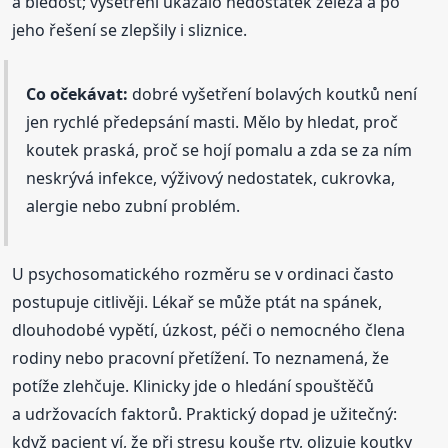
a bledost; vyšetření ukázalo nedostatek železa a po
jeho řešení se zlepšily i sliznice.
Co očekávat:
dobré vyšetření bolavých koutků není
jen rychlé předepsání masti. Mělo by hledat, proč
koutek praská, proč se hojí pomalu a zda se za ním
neskrývá infekce, výživový nedostatek, cukrovka,
alergie nebo zubní problém.
U psychosomatického rozměru se v ordinaci často
postupuje citlivěji. Lékař se může ptát na spánek,
dlouhodobé vypětí, úzkost, péči o nemocného člena
rodiny nebo pracovní přetížení. To neznamená, že
potíže zlehčuje. Klinicky jde o hledání spouštěčů
a udržovacích faktorů. Praktický dopad je užitečný:
když pacient ví, že při stresu kouše rty, olizuje koutky