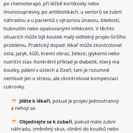
po chemoterapii, při léčbě kortikoidy nebo
imunosupresivy, po antibiotikách, u seniorů se zubní
náhradou a u pacientů s výraznou únavou, bledostí,
hubnutím nebo opakovanými infekcemi. V těchto
situacích může být koutek malý viditelný projev širšího
problému. Praktický dopad: lékař může zkontrolovat
ústa, jazyk, kůži, krevní obraz, železo, glykemii nebo
nutriční stav. Konkrétní příklad je diabetik, který má
koutky, pálení v ústech a žízeň; tam je rozumné
nemluvit jen o stresu, ale zkontrolovat kompenzaci
cukrovky.
Jděte k lékaři
, pokud je projev jednostranný
a nehojí se.
Objednejte se k zubaři
, pokud máte zubní
náhradu, změněný skus, slinění do koutků nebo