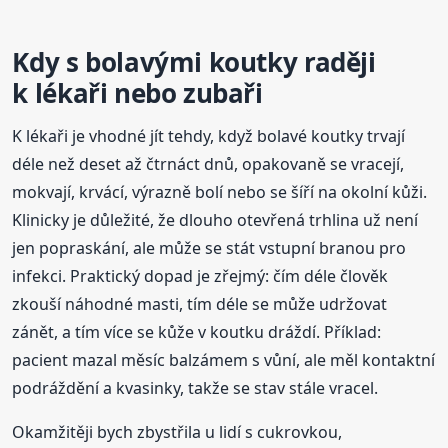
Kdy s bolavými koutky raději
k lékaři nebo zubaři
K lékaři je vhodné jít tehdy, když bolavé koutky trvají
déle než deset až čtrnáct dnů, opakovaně se vracejí,
mokvají, krvácí, výrazně bolí nebo se šíří na okolní kůži.
Klinicky je důležité, že dlouho otevřená trhlina už není
jen popraskání, ale může se stát vstupní branou pro
infekci. Praktický dopad je zřejmý: čím déle člověk
zkouší náhodné masti, tím déle se může udržovat
zánět, a tím více se kůže v koutku dráždí. Příklad:
pacient mazal měsíc balzámem s vůní, ale měl kontaktní
podráždění a kvasinky, takže se stav stále vracel.
Okamžitěji bych zbystřila u lidí s cukrovkou,