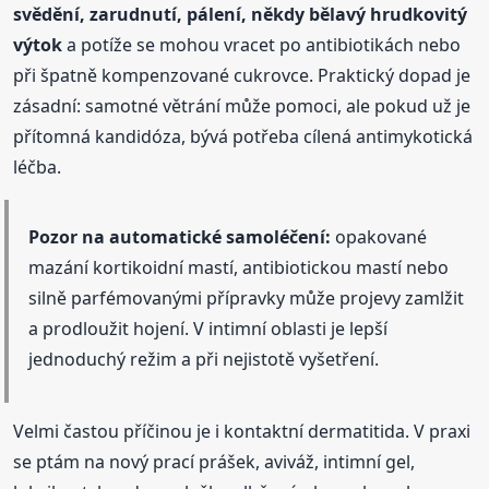
svědění, zarudnutí, pálení, někdy bělavý hrudkovitý
výtok
a potíže se mohou vracet po antibiotikách nebo
při špatně kompenzované cukrovce. Praktický dopad je
zásadní: samotné větrání může pomoci, ale pokud už je
přítomná kandidóza, bývá potřeba cílená antimykotická
léčba.
Pozor na automatické samoléčení:
opakované
mazání kortikoidní mastí, antibiotickou mastí nebo
silně parfémovanými přípravky může projevy zamlžit
a prodloužit hojení. V intimní oblasti je lepší
jednoduchý režim a při nejistotě vyšetření.
Velmi častou příčinou je i kontaktní dermatitida. V praxi
se ptám na nový prací prášek, aviváž, intimní gel,