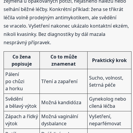
zejména u opakovaných potíží, nejasného nálezu nebo
selhání běžné léčby. Konkrétní příklad: žena se třikrát
léčila volně prodejným antimykotikem, ale svědění
se vracelo. Vyšetření nakonec ukázalo kontaktní ekzém,
nikoli kvasinky. Bez diagnostiky by dál mazala
nesprávný přípravek.
Co žena
Co to může
Praktický krok
popisuje
znamenat
Pálení
Sucho, volnost,
po chůzi
Tření a zapaření
šetrná péče
a horku
Svědění
Gynekolog nebo
Možná kandidóza
a bělavý výtok
cílená léčba
Zápach a řídký
Možná vaginální
Vyšetření,
výtok
dysbalance
neparfémovat