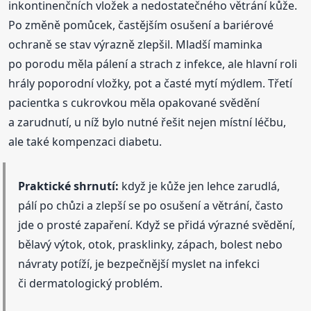
inkontinenčních vložek a nedostatečného větrání kůže.
Po změně pomůcek, častějším osušení a bariérové
ochraně se stav výrazně zlepšil. Mladší maminka
po porodu měla pálení a strach z infekce, ale hlavní roli
hrály poporodní vložky, pot a časté mytí mýdlem. Třetí
pacientka s cukrovkou měla opakované svědění
a zarudnutí, u níž bylo nutné řešit nejen místní léčbu,
ale také kompenzaci diabetu.
Praktické shrnutí:
když je kůže jen lehce zarudlá,
pálí po chůzi a zlepší se po osušení a větrání, často
jde o prosté zapaření. Když se přidá výrazné svědění,
bělavý výtok, otok, prasklinky, zápach, bolest nebo
návraty potíží, je bezpečnější myslet na infekci
či dermatologický problém.