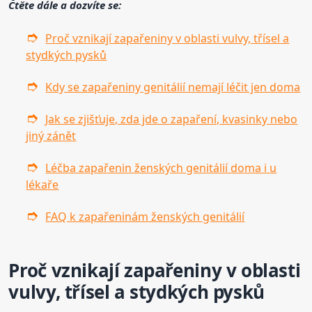
Čtěte dále a dozvíte se:
Proč vznikají zapařeniny v oblasti vulvy, třísel a
stydkých pysků
Kdy se zapařeniny genitálií nemají léčit jen doma
Jak se zjišťuje, zda jde o zapaření, kvasinky nebo
jiný zánět
Léčba zapařenin ženských genitálií doma i u
lékaře
FAQ k zapařeninám ženských genitálií
Proč vznikají zapařeniny v oblasti
vulvy, třísel a stydkých pysků