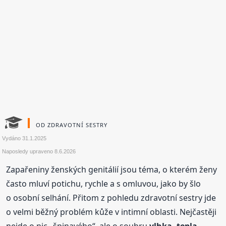
OD ZDRAVOTNÍ SESTRY
Vydáno
31.1.2025
Naposledy upraveno
8.6.2026
Zapařeniny ženských genitálií jsou téma, o kterém ženy
často mluví potichu, rychle a s omluvou, jako by šlo
o osobní selhání. Přitom z pohledu zdravotní sestry jde
o velmi běžný problém kůže v intimní oblasti. Nejčastěji
nejde o nic „špinavého“, ale o souhru
vlhka, tepla,