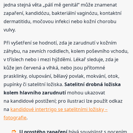
jedna stejná věta „pálí mě genitál“ může znamenat
zapaření, kandidózu, bakteriální vaginózu, kontaktní
dermatitidu, močovou infekci nebo kožní chorobu
vulvy.
Při vyšetření se hodnotí, zda je zarudnutí v kožním
záhybu, na zevních rodidlech, kolem poševního vchodu,
v tříslech nebo i mezi hýžděmi. Lékař sleduje, zda je
kůže jen červená a vlhká, nebo jsou přítomné
prasklinky, olupování, bělavý povlak, mokvání, otok,
pupínky či satelitní ložiska.
Satelitní drobná ložiska
kolem hlavního zarudnutí
mohou ukazovat
na kandidové postižení; pro ilustraci lze použít odkaz
na
kandidové intertrigo se satelitními ložisky –
fotografie
.
U prostého zapaření
bývá souvislost s pocením,