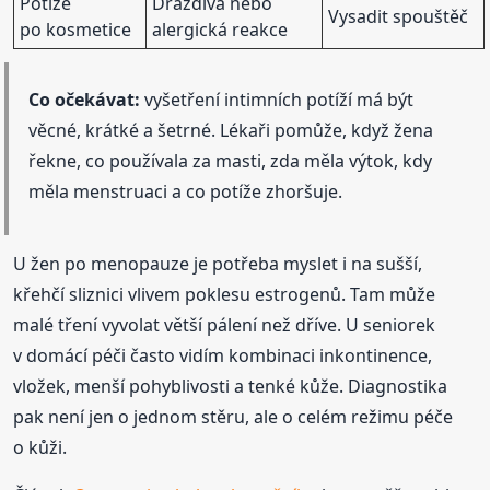
Potíže
Dráždivá nebo
Vysadit spouštěč
po kosmetice
alergická reakce
Co očekávat:
vyšetření intimních potíží má být
věcné, krátké a šetrné. Lékaři pomůže, když žena
řekne, co používala za masti, zda měla výtok, kdy
měla menstruaci a co potíže zhoršuje.
U žen po menopauze je potřeba myslet i na sušší,
křehčí sliznici vlivem poklesu estrogenů. Tam může
malé tření vyvolat větší pálení než dříve. U seniorek
v domácí péči často vidím kombinaci inkontinence,
vložek, menší pohyblivosti a tenké kůže. Diagnostika
pak není jen o jednom stěru, ale o celém režimu péče
o kůži.