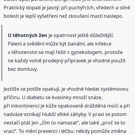
Praktický dopad je jasný: při puchýřcích, vředech a silné
bolesti je lepší vyšetření než zkoušení mastí naslepo.
U těhotných žen
je opatrnost ještě důležitější.
Pálení a svědění může být banální, ale infekce
v těhotenství se mají řešit s gynekologem, protože
ne každý volně prodejný přípravek je vhodné použít
bez domluvy.
Jestliže se potíže opakují, je vhodné hledat systémovou
příčinu. U diabetu se kvasinky množí snáze,
při inkontinenci je kůže opakovaně drážděná močí a při
nadváze vznikají hlubší vlhké záhyby. V praxi se potom
nestačí ptát jen „čím to namazat“, ale také „proč se to
vrací“. To mění prevenci i léčbu: někdy pomůže změna