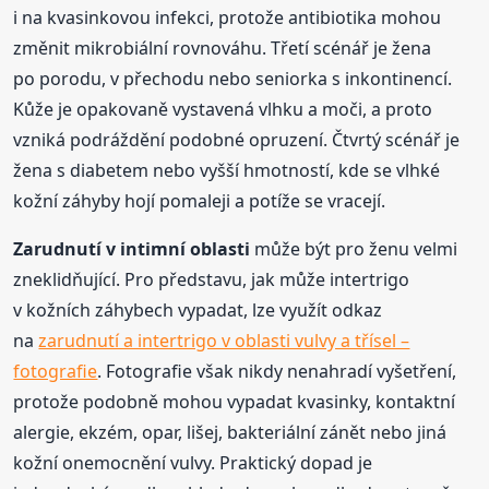
i na kvasinkovou infekci, protože antibiotika mohou
změnit mikrobiální rovnováhu. Třetí scénář je žena
po porodu, v přechodu nebo seniorka s inkontinencí.
Kůže je opakovaně vystavená vlhku a moči, a proto
vzniká podráždění podobné opruzení. Čtvrtý scénář je
žena s diabetem nebo vyšší hmotností, kde se vlhké
kožní záhyby hojí pomaleji a potíže se vracejí.
Zarudnutí v intimní oblasti
může být pro ženu velmi
zneklidňující. Pro představu, jak může intertrigo
v kožních záhybech vypadat, lze využít odkaz
na
zarudnutí a intertrigo v oblasti vulvy a třísel –
fotografie
. Fotografie však nikdy nenahradí vyšetření,
protože podobně mohou vypadat kvasinky, kontaktní
alergie, ekzém, opar, lišej, bakteriální zánět nebo jiná
kožní onemocnění vulvy. Praktický dopad je