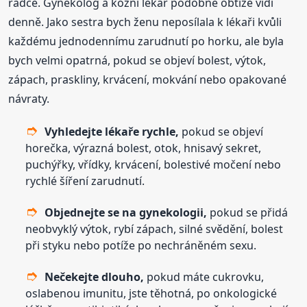
rádce. Gynekolog a kožní lékař podobné obtíže vidí
denně. Jako sestra bych ženu neposílala k lékaři kvůli
každému jednodennímu zarudnutí po horku, ale byla
bych velmi opatrná, pokud se objeví bolest, výtok,
zápach, praskliny, krvácení, mokvání nebo opakované
návraty.
Vyhledejte lékaře rychle,
pokud se objeví
horečka, výrazná bolest, otok, hnisavý sekret,
puchýřky, vřídky, krvácení, bolestivé močení nebo
rychlé šíření zarudnutí.
Objednejte se na gynekologii,
pokud se přidá
neobvyklý výtok, rybí zápach, silné svědění, bolest
při styku nebo potíže po nechráněném sexu.
Nečekejte dlouho,
pokud máte cukrovku,
oslabenou imunitu, jste těhotná, po onkologické