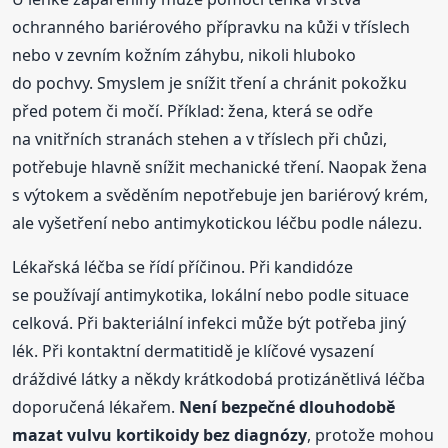
ochranného bariérového přípravku na kůži v tříslech
nebo v zevním kožním záhybu, nikoli hluboko
do pochvy. Smyslem je snížit tření a chránit pokožku
před potem či močí. Příklad: žena, která se odře
na vnitřních stranách stehen a v tříslech při chůzi,
potřebuje hlavně snížit mechanické tření. Naopak žena
s výtokem a svěděním nepotřebuje jen bariérový krém,
ale vyšetření nebo antimykotickou léčbu podle nálezu.
Lékařská léčba se řídí příčinou. Při kandidóze
se používají antimykotika, lokální nebo podle situace
celková. Při bakteriální infekci může být potřeba jiný
lék. Při kontaktní dermatitidě je klíčové vysazení
dráždivé látky a někdy krátkodobá protizánětlivá léčba
doporučená lékařem.
Není bezpečné dlouhodobě
mazat vulvu kortikoidy bez diagnózy
, protože mohou