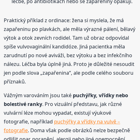
léčbě, po antibiotikách nebo se zapařeniny opakují.
Praktický příklad z ordinace: žena si myslela, že má
zapařeninu po plavkách, ale měla výrazné pálení, bělavý
výtok a otok zevních rodidel. Tam už obraz odpovídal
spíše vulvovaginální kandidóze. Jiná pacientka měla
zarudnutí po nové aviváži, bez výtoku a bez infekčního
nálezu. Léčba byla úplně jiná. Proto je důležité nesoudit
jen podle slova „zapařenina“, ale podle celého souboru
příznaků.
Vážným varováním jsou také
puchýřky, vřídky nebo
bolestivé ranky
. Pro vizuální představu, jak různé
vulvární léze mohou vypadat, existují výukové
fotografie, například
puchýřky a vřídky na vulvě –
fotografie
. Doma však podle obrázků nelze bezpečně
odlišit opar, poranění, alergii nebo jiné onemocnění.