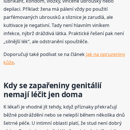
lubrikant, kondom, vložky, vlhčené ubrousky nebo
depilaci. Příklad: žena má pálení vždy po použití
parfémovaných ubrousků a sliznice je zarudlá, ale
kultivace je negativní. Tady není hlavním viníkem
infekce, nýbrž dráždivá látka. Praktické řešení pak není
„silnější lék“, ale odstranění spouštěče.
Doporučuji také podívat se na článek
Jak na opruzeniny
kůže
.
Kdy se zapařeniny genitálií
nemají léčit jen doma
K lékaři je vhodné jít tehdy, když příznaky překračují
běžné podráždění nebo se nelepší během několika dnů
šetrné péče. U intimní oblasti platí, že stud není dobrý