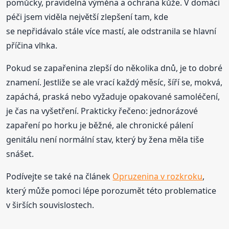
pomůcky, pravidelná výměna a ochrana kůže. V domácí
péči jsem viděla největší zlepšení tam, kde
se nepřidávalo stále více mastí, ale odstranila se hlavní
příčina vlhka.
Pokud se zapařenina zlepší do několika dnů, je to dobré
znamení. Jestliže se ale vrací každý měsíc, šíří se, mokvá,
zapáchá, praská nebo vyžaduje opakované samoléčení,
je čas na vyšetření. Prakticky řečeno: jednorázové
zapaření po horku je běžné, ale chronické pálení
genitálu není normální stav, který by žena měla tiše
snášet.
Podívejte se také na článek
Opruzenina v rozkroku
,
který může pomoci lépe porozumět této problematice
v širších souvislostech.