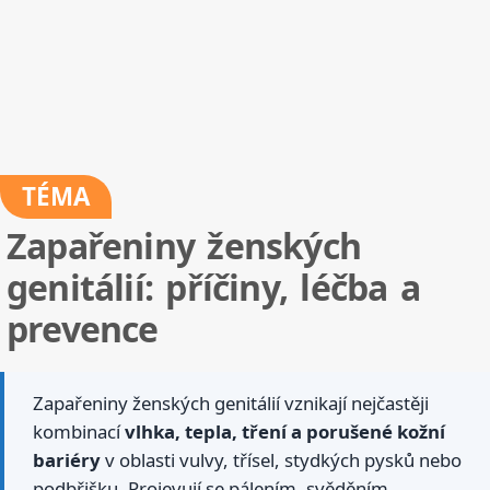
TÉMA
Zapařeniny ženských
genitálií: příčiny, léčba a
prevence
Zapařeniny ženských genitálií vznikají nejčastěji
kombinací
vlhka, tepla, tření a porušené kožní
bariéry
v oblasti vulvy, třísel, stydkých pysků nebo
podbřišku. Projevují se pálením, svěděním,