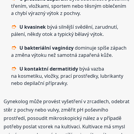
třením, vložkami, sportem nebo těsným oblečením
a chybí výrazný výtok z pochvy.
U kvasinek
bývá silnější svědění, zarudnutí,
pálení, někdy otok a typický bělavý výtok.
U bakteriální vaginózy
dominuje spíše zápach
a změna výtoku než samotná zapařená kůže.
U kontaktní dermatitidy
bývá vazba
na kosmetiku, vložky, prací prostředky, lubrikanty
nebo depilační přípravky.
Gynekolog může provést vyšetření v zrcadlech, odebrat
stěr z pochvy nebo vulvy, změřit pH poševního
prostředí, posoudit mikroskopický nález a v případě
potřeby poslat vzorek na kultivaci. Kultivace má smysl