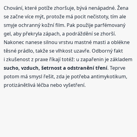
Chování, které potíže zhoršuje, bývá nenápadné. Žena
se začne více mýt, protože má pocit nečistoty, tím ale
smyje ochranný kožní film. Pak použije parfémovaný
gel, aby překryla zápach, a podráždění se zhorší.
Nakonec nanese silnou vrstvu mastné masti a oblékne
těsné prádlo, takže se vlhkost uzavře. Odborný fakt
i zkušenost z praxe říkají totéž: u zapařenin je základem
sucho, vzduch, šetrnost a odstranění tření
. Teprve
potom má smysl řešit, zda je potřeba antimykotikum,
protizánětlivá léčba nebo vyšetření.