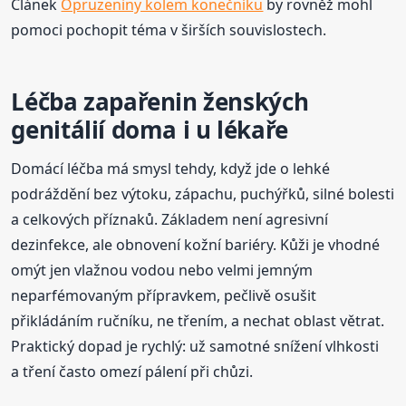
Článek
Opruzeniny kolem konečníku
by rovněž mohl
pomoci pochopit téma v širších souvislostech.
Léčba zapařenin ženských
genitálií doma i u lékaře
Domácí léčba má smysl tehdy, když jde o lehké
podráždění bez výtoku, zápachu, puchýřků, silné bolesti
a celkových příznaků. Základem není agresivní
dezinfekce, ale obnovení kožní bariéry. Kůži je vhodné
omýt jen vlažnou vodou nebo velmi jemným
neparfémovaným přípravkem, pečlivě osušit
přikládáním ručníku, ne třením, a nechat oblast větrat.
Praktický dopad je rychlý: už samotné snížení vlhkosti
a tření často omezí pálení při chůzi.