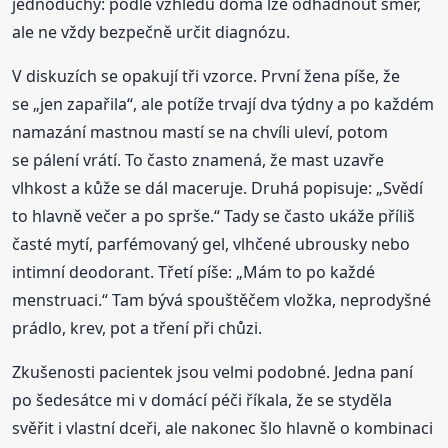
jednoduchý: podle vzhledu doma lze odhadnout směr,
ale ne vždy bezpečně určit diagnózu.
V diskuzích se opakují tři vzorce. První žena píše, že
se „jen zapařila“, ale potíže trvají dva týdny a po každém
namazání mastnou mastí se na chvíli uleví, potom
se pálení vrátí. To často znamená, že mast uzavře
vlhkost a kůže se dál maceruje. Druhá popisuje: „Svědí
to hlavně večer a po sprše.“ Tady se často ukáže příliš
časté mytí, parfémovaný gel, vlhčené ubrousky nebo
intimní deodorant. Třetí píše: „Mám to po každé
menstruaci.“ Tam bývá spouštěčem vložka, neprodyšné
prádlo, krev, pot a tření při chůzi.
Zkušenosti pacientek jsou velmi podobné. Jedna paní
po šedesátce mi v domácí péči říkala, že se styděla
svěřit i vlastní dceři, ale nakonec šlo hlavně o kombinaci