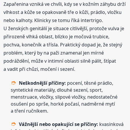
Zapařenina vzniká ve chvíli, kdy se v kožním záhybu drží
vlhkost a kůže se opakovaně tře o kůži, prádlo, vložku
nebo kalhoty. Klinicky se tomu říká intertrigo.
U ženských genitálií je situace citlivější, protože vulva je
přirozeně vlhká oblast, blízko je močová trubice,
pochva, konečník a třísla. Praktický dopad je, že stejný
problém, který by na paži znamenal jen mírné
podráždění, může v intimní oblasti silně pálit, štípat
a vadit při chůzi, močení i sezení.
Neškodnější příčiny:
pocení, těsné prádlo,
syntetické materiály, dlouhé sezení, sport,
menstruace, vložky, slipové vložky, nedostatečné
osušení po sprše, horké počasí, nadměrné mytí
a tření ručníkem.
Vážnější nebo opakující se příčiny:
kvasinková