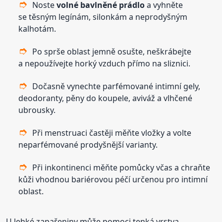
Noste
volné bavlněné prádlo
a vyhněte
se těsným legínám, silonkám a neprodyšným
kalhotám.
Po sprše oblast jemně osušte, neškrábejte
a nepoužívejte horký vzduch přímo na sliznici.
Dočasně vynechte parfémované intimní gely,
deodoranty, pěny do koupele, aviváž a vlhčené
ubrousky.
Při menstruaci častěji měňte vložky a volte
neparfémované prodyšnější varianty.
Při inkontinenci měňte pomůcky včas a chraňte
kůži vhodnou bariérovou péčí určenou pro intimní
oblast.
U lehké zapařeniny může pomoci tenká vrstva