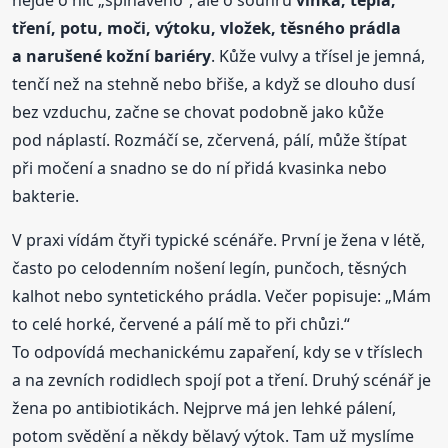
tření, potu, moči, výtoku, vložek, těsného prádla
a narušené kožní bariéry
. Kůže vulvy a třísel je jemná,
tenčí než na stehně nebo břiše, a když se dlouho dusí
bez vzduchu, začne se chovat podobně jako kůže
pod náplastí. Rozmáčí se, zčervená, pálí, může štípat
při močení a snadno se do ní přidá kvasinka nebo
bakterie.
V praxi vídám čtyři typické scénáře. První je žena v létě,
často po celodenním nošení legín, punčoch, těsných
kalhot nebo syntetického prádla. Večer popisuje: „Mám
to celé horké, červené a pálí mě to při chůzi.“
To odpovídá mechanickému zapaření, kdy se v tříslech
a na zevních rodidlech spojí pot a tření. Druhý scénář je
žena po antibiotikách. Nejprve má jen lehké pálení,
potom svědění a někdy bělavý výtok. Tam už myslíme