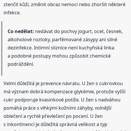
ztenčit kůži, změnit obraz nemoci nebo zhoršit některé
infekce.
Co nedělat:
nedávat do pochvy jogurt, ocet, česnek,
alkoholové roztoky, parfémované zásypy ani silné
dezinfekce. Intimní sliznice není kuchyňská linka
a podobné postupy mohou způsobit chemické
podráždění.
Velmi důležitá je prevence návratu. U žen s cukrovkou
má význam dobrá kompenzace glykémie, protože vyšší
cukr podporuje kvasinkové potíže. U žen s nadváhou
pomáhá práce s vlhkými kožními záhyby, volnější
oblečení a rychlé převlečení po pocení. U žen
s inkontinencí je důležitá správná velikost a typ