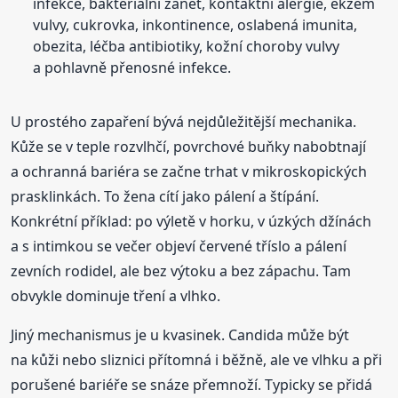
infekce, bakteriální zánět, kontaktní alergie, ekzém
vulvy, cukrovka, inkontinence, oslabená imunita,
obezita, léčba antibiotiky, kožní choroby vulvy
a pohlavně přenosné infekce.
U prostého zapaření bývá nejdůležitější mechanika.
Kůže se v teple rozvlhčí, povrchové buňky nabobtnají
a ochranná bariéra se začne trhat v mikroskopických
prasklinkách. To žena cítí jako pálení a štípání.
Konkrétní příklad: po výletě v horku, v úzkých džínách
a s intimkou se večer objeví červené tříslo a pálení
zevních rodidel, ale bez výtoku a bez zápachu. Tam
obvykle dominuje tření a vlhko.
Jiný mechanismus je u kvasinek. Candida může být
na kůži nebo sliznici přítomná i běžně, ale ve vlhku a při
porušené bariéře se snáze přemnoží. Typicky se přidá