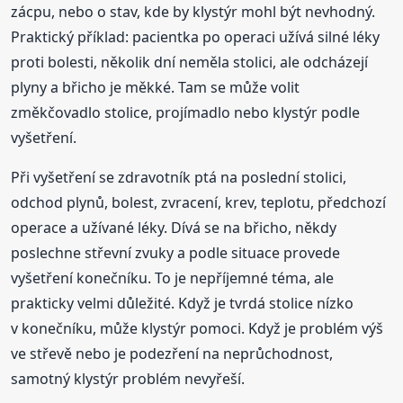
zácpu, nebo o stav, kde by klystýr mohl být nevhodný.
Praktický příklad: pacientka po operaci užívá silné léky
proti bolesti, několik dní neměla stolici, ale odcházejí
plyny a břicho je měkké. Tam se může volit
změkčovadlo stolice, projímadlo nebo klystýr podle
vyšetření.
Při vyšetření se zdravotník ptá na poslední stolici,
odchod plynů, bolest, zvracení, krev, teplotu, předchozí
operace a užívané léky. Dívá se na břicho, někdy
poslechne střevní zvuky a podle situace provede
vyšetření konečníku. To je nepříjemné téma, ale
prakticky velmi důležité. Když je tvrdá stolice nízko
v konečníku, může klystýr pomoci. Když je problém výš
ve střevě nebo je podezření na neprůchodnost,
samotný klystýr problém nevyřeší.