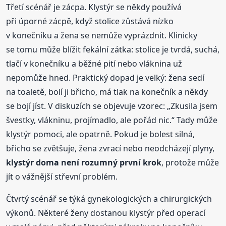
Třetí scénář je zácpa. Klystýr se někdy používá
při úporné zácpě, když stolice zůstává nízko
v konečníku a žena se nemůže vyprázdnit. Klinicky
se tomu může blížit fekální zátka: stolice je tvrdá, suchá,
tlačí v konečníku a běžné pití nebo vláknina už
nepomůže hned. Praktický dopad je velký: žena sedí
na toaletě, bolí ji břicho, má tlak na konečník a někdy
se bojí jíst. V diskuzích se objevuje vzorec: „Zkusila jsem
švestky, vlákninu, projímadlo, ale pořád nic.“ Tady může
klystýr pomoci, ale opatrně. Pokud je bolest silná,
břicho se zvětšuje, žena zvrací nebo neodcházejí plyny,
klystýr doma není rozumný první krok
, protože může
jít o vážnější střevní problém.
Čtvrtý scénář se týká gynekologických a chirurgických
výkonů. Některé ženy dostanou klystýr před operací