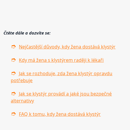
Čtěte dále a dozvíte se:
Nejčastější důvody, kdy žena dostává klystýr
Kdy má žena s klystýrem raději k lékaři
Jak se rozhoduje, zda žena klystýr opravdu
potřebuje
Jak se klystýr provádí a jaké jsou bezpečné
alternativy
FAQ k tomu, kdy žena dostává klystýr