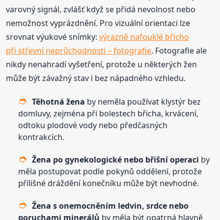
varovný signál, zvlášť když se přidá nevolnost nebo
nemožnost vyprázdnění. Pro vizuální orientaci lze
srovnat výukové snímky:
výrazně nafouklé břicho
při střevní neprůchodnosti – fotografie
. Fotografie ale
nikdy nenahradí vyšetření, protože u některých žen
může být závažný stav i bez nápadného vzhledu.
Těhotná žena
by neměla používat klystýr bez
domluvy, zejména při bolestech břicha, krvácení,
odtoku plodové vody nebo předčasných
kontrakcích.
Žena po gynekologické nebo břišní operaci
by
měla postupovat podle pokynů oddělení, protože
přílišné dráždění konečníku může být nevhodné.
Žena s onemocněním ledvin, srdce nebo
poruchami minerálů
by měla být opatrná hlavně