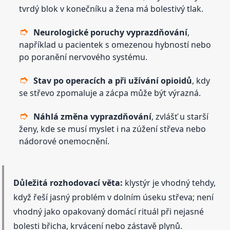
tvrdý blok v konečníku a žena má bolestivý tlak.
Neurologické poruchy vyprazdňování
,
například u pacientek s omezenou hybností nebo
po poranění nervového systému.
Stav po operacích a při užívání opioidů
, kdy
se střevo zpomaluje a zácpa může být výrazná.
Náhlá změna vyprazdňování
, zvlášť u starší
ženy, kde se musí myslet i na zúžení střeva nebo
nádorové onemocnění.
Důležitá rozhodovací věta:
klystýr je vhodný tehdy,
když řeší jasný problém v dolním úseku střeva; není
vhodný jako opakovaný domácí rituál při nejasné
bolesti břicha, krvácení nebo zástavě plynů.