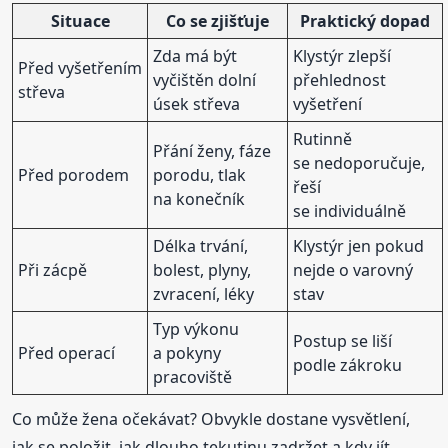
Situace
Co se zjišťuje
Praktický dopad
Zda má být
Klystýr zlepší
Před vyšetřením
vyčištěn dolní
přehlednost
střeva
úsek střeva
vyšetření
Rutinně
Přání ženy, fáze
se nedoporučuje,
Před porodem
porodu, tlak
řeší
na konečník
se individuálně
Délka trvání,
Klystýr jen pokud
Při zácpě
bolest, plyny,
nejde o varovný
zvracení, léky
stav
Typ výkonu
Postup se liší
Před operací
a pokyny
podle zákroku
pracoviště
Co může žena očekávat? Obvykle dostane vysvětlení,
jak se položit, jak dlouho tekutinu zadržet a kdy jít