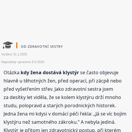
OD ZDRAVOTNÍ SESTRY
Vydáno
31.1.2025
Naposledy upraveno
8.6.2026
Otázka
kdy žena dostává klystýr
se často objevuje
hlavně u těhotných žen, před operací, při zácpě nebo
před vyšetřením střev. Jako zdravotní sestra jsem
za desítky let viděla, že se kolem klystýru drží mnoho
studu, polopravd a starých porodnických historek.
Jedna žena mi kdysi v domácí péči řekla: „Já se víc bojím
klystýru než samotného zákroku.“ A nebyla jediná.
Klystýr je přitom jen zdravotnický postup, při kterém