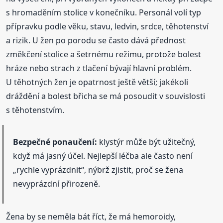
s hromaděním stolice v konečníku. Personál volí typ
přípravku podle věku, stavu, ledvin, srdce, těhotenství
a rizik. U žen po porodu se často dává přednost
změkčení stolice a šetrnému režimu, protože bolest
hráze nebo strach z tlačení bývají hlavní problém.
U těhotných žen je opatrnost ještě větší; jakékoli
dráždění a bolest břicha se má posoudit v souvislosti
s těhotenstvím.
Bezpečné ponaučení:
klystýr může být užitečný,
když má jasný účel. Nejlepší léčba ale často není
„rychle vyprázdnit“, nýbrž zjistit, proč se žena
nevyprázdní přirozeně.
Žena by se neměla bát říct, že má hemoroidy,