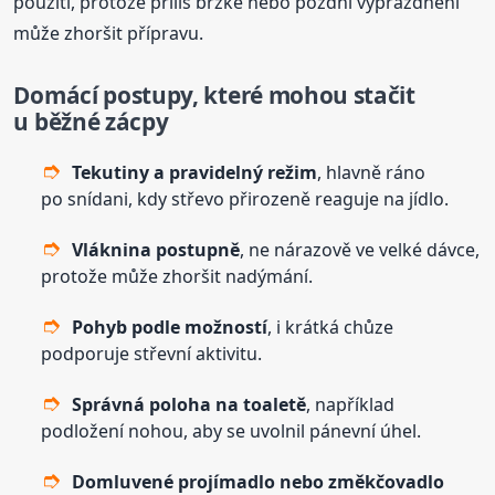
použití, protože příliš brzké nebo pozdní vyprázdnění
může zhoršit přípravu.
Domácí postupy, které mohou stačit
u běžné zácpy
Tekutiny a pravidelný režim
, hlavně ráno
po snídani, kdy střevo přirozeně reaguje na jídlo.
Vláknina postupně
, ne nárazově ve velké dávce,
protože může zhoršit nadýmání.
Pohyb podle možností
, i krátká chůze
podporuje střevní aktivitu.
Správná poloha na toaletě
, například
podložení nohou, aby se uvolnil pánevní úhel.
Domluvené projímadlo nebo změkčovadlo