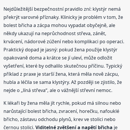
Nejdůležitější bezpečnostní pravidlo zní: klystýr nemá
překrýt varovné příznaky. Klinicky je problém v tom, že
bolest břicha a zácpa mohou vypadat obyčejně, ale
někdy ukazují na neprůchodnost střeva, zánět,
krvácení, nádorové zúžení nebo komplikaci po operaci.
Praktický dopad je jasný: pokud žena použije klystýr
opakovaně doma a krátce se jí uleví, může odložit
vyšetření, které by odhalilo skutečnou příčinu. Typický
příklad z praxe je starší žena, která měla nově zácpu,
hubla a léčila se sama klystýry. Až později se zjistilo, že
nejde o „líná střeva“, ale o vážnější střevní nemoc.
K lékaři by žena měla jít rychle, pokud má silnou nebo
narůstající bolest břicha, zvracení, horečku, nafouklé
břicho, zástavu odchodu plynů, krev ve stolici nebo
černou stolici.
Viditelné zvětšení a napětí břicha
je