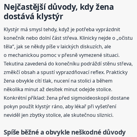
Nejčastější důvody, kdy žena
dostává klystýr
Klystýr má smysl tehdy, když je potřeba vyprázdnit
konečník nebo dolní část střeva. Klinicky nejde o „očistu
těla“, jak se někdy píše v laických diskuzích, ale
o mechanickou pomoc v přesně vymezené situaci.
Tekutina zavedená do konečníku podráždí stěnu střeva,
změkčí obsah a spustí vyprazdňovací reflex. Prakticky
žena obvykle cítí tlak, nucení na stolici a během
několika minut až desítek minut odejde stolice.
Konkrétní příklad: žena před sigmoideoskopií dostane
pokyn použít klystýr ráno, aby lékař při vyšetření
neviděl jen zbytky stolice, ale skutečnou sliznici.
Spíše běžné a obvykle neškodné důvody