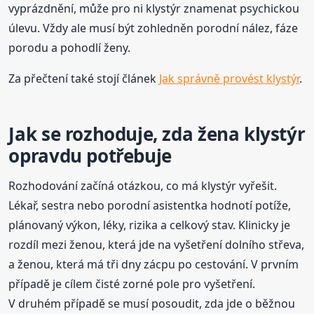
vyprázdnění, může pro ni klystýr znamenat psychickou
úlevu. Vždy ale musí být zohledněn porodní nález, fáze
porodu a pohodlí ženy.
Za přečtení také stojí článek
Jak správně provést klystýr
.
Jak se rozhoduje, zda žena klystýr
opravdu potřebuje
Rozhodování začíná otázkou, co má klystýr vyřešit.
Lékař, sestra nebo porodní asistentka hodnotí potíže,
plánovaný výkon, léky, rizika a celkový stav. Klinicky je
rozdíl mezi ženou, která jde na vyšetření dolního střeva,
a ženou, která má tři dny zácpu po cestování. V prvním
případě je cílem čisté zorné pole pro vyšetření.
V druhém případě se musí posoudit, zda jde o běžnou