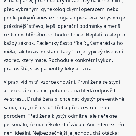
v malé pánvi, před některými zákroky na konečníku,
před vybranými gynekologickými operacemi nebo
podle pokynů anesteziologa a operatéra. Smyslem je
prázdnější střevo, lepší operační podmínky a menší
riziko nechtěného odchodu stolice. Neplatí to ale pro
každý zákrok. Pacientky často říkají: „Kamarádka ho
měla, tak ho asi dostanu taky.“ To je typický diskusní
vzorec, který mate. Rozhoduje konkrétní výkon,
pracoviště, stav pacientky, léky a rizika.
V praxi vidím tři vzorce chování. První žena se stydí
a nezeptá se na nic, potom doma hledá odpovědi
ve stresu. Druhá žena si chce dát klystýr preventivně
sama, aby „měla klid“, třeba před cestou nebo
porodem. Třetí žena klystýr odmítne, ale neřekne
personálu, že má několik dní zácpu. Ani jeden extrém
není ideální. Nejbezpečnější je jednoduchá otázka: