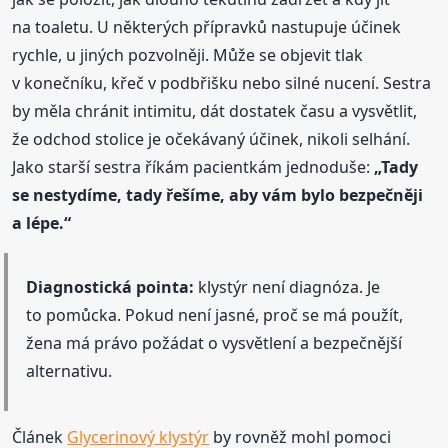
na toaletu. U některých přípravků nastupuje účinek
rychle, u jiných pozvolněji. Může se objevit tlak
v konečníku, křeč v podbřišku nebo silné nucení. Sestra
by měla chránit intimitu, dát dostatek času a vysvětlit,
že odchod stolice je očekávaný účinek, nikoli selhání.
Jako starší sestra říkám pacientkám jednoduše:
„Tady
se nestydíme, tady řešíme, aby vám bylo bezpečněji
a lépe.“
Diagnostická pointa:
klystýr není diagnóza. Je
to pomůcka. Pokud není jasné, proč se má použít,
žena má právo požádat o vysvětlení a bezpečnější
alternativu.
Článek
Glycerinový klystýr
by rovněž mohl pomoci