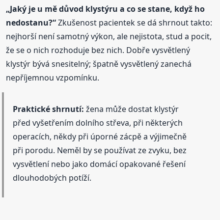
„Jaký je u mě důvod klystýru a co se stane, když ho
nedostanu?“
Zkušenost pacientek se dá shrnout takto:
nejhorší není samotný výkon, ale nejistota, stud a pocit,
že se o nich rozhoduje bez nich. Dobře vysvětlený
klystýr bývá snesitelný; špatně vysvětlený zanechá
nepříjemnou vzpomínku.
Praktické shrnutí:
žena může dostat klystýr
před vyšetřením dolního střeva, při některých
operacích, někdy při úporné zácpě a výjimečně
při porodu. Neměl by se používat ze zvyku, bez
vysvětlení nebo jako domácí opakované řešení
dlouhodobých potíží.