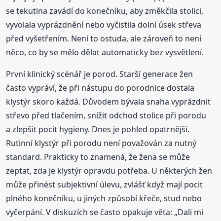
se tekutina zavádí do konečníku, aby změkčila stolici,
vyvolala vyprázdnění nebo vyčistila dolní úsek střeva
před vyšetřením. Není to ostuda, ale zároveň to není
něco, co by se mělo dělat automaticky bez vysvětlení.
První klinický scénář je porod. Starší generace žen
často vypráví, že při nástupu do porodnice dostala
klystýr skoro každá. Důvodem bývala snaha vyprázdnit
střevo před tlačením, snížit odchod stolice při porodu
a zlepšit pocit hygieny. Dnes je pohled opatrnější.
Rutinní klystýr při porodu není považován za nutný
standard. Prakticky to znamená, že žena se může
zeptat, zda je klystýr opravdu potřeba. U některých žen
může přinést subjektivní úlevu, zvlášť když mají pocit
plného konečníku, u jiných způsobí křeče, stud nebo
vyčerpání. V diskuzích se často opakuje věta: „Dali mi