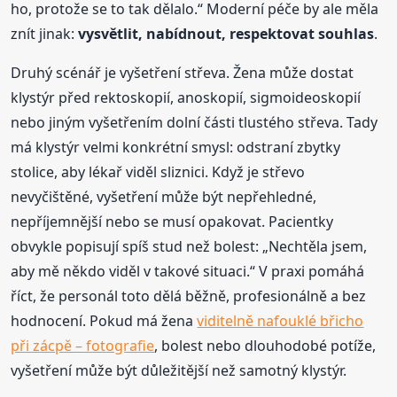
ho, protože se to tak dělalo.“ Moderní péče by ale měla
znít jinak:
vysvětlit, nabídnout, respektovat souhlas
.
Druhý scénář je vyšetření střeva. Žena může dostat
klystýr před rektoskopií, anoskopií, sigmoideoskopií
nebo jiným vyšetřením dolní části tlustého střeva. Tady
má klystýr velmi konkrétní smysl: odstraní zbytky
stolice, aby lékař viděl sliznici. Když je střevo
nevyčištěné, vyšetření může být nepřehledné,
nepříjemnější nebo se musí opakovat. Pacientky
obvykle popisují spíš stud než bolest: „Nechtěla jsem,
aby mě někdo viděl v takové situaci.“ V praxi pomáhá
říct, že personál toto dělá běžně, profesionálně a bez
hodnocení. Pokud má žena
viditelně nafouklé břicho
při zácpě – fotografie
, bolest nebo dlouhodobé potíže,
vyšetření může být důležitější než samotný klystýr.