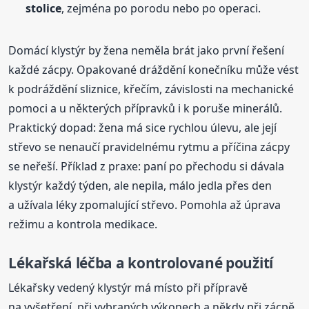
stolice
, zejména po porodu nebo po operaci.
Domácí klystýr by žena neměla brát jako první řešení
každé zácpy. Opakované dráždění konečníku může vést
k podráždění sliznice, křečím, závislosti na mechanické
pomoci a u některých přípravků i k poruše minerálů.
Praktický dopad: žena má sice rychlou úlevu, ale její
střevo se nenaučí pravidelnému rytmu a příčina zácpy
se neřeší. Příklad z praxe: paní po přechodu si dávala
klystýr každý týden, ale nepila, málo jedla přes den
a užívala léky zpomalující střevo. Pomohla až úprava
režimu a kontrola medikace.
Lékařská léčba a kontrolované použití
Lékařsky vedený klystýr má místo při přípravě
na vyšetření, při vybraných výkonech a někdy při zácpě