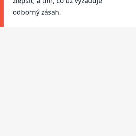
zlepšit, a tím, co už vyžaduje
odborný zásah.