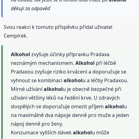
děkuji za odpověď
Svou reakci k tomuto příspěvku přidal uživatel
Cempírek.
Alkohol
zvyšuje účinky přípravku Pradaxa
neznámým mechanismem.
Alkohol
při léčbě
Pradaxou zvyšuje riziko krvácení a doporučuje se
vyhnout se kombinaci
alkohol
u a léčby Pradaxou.
Mírné užívání
alkohol
u je obecně bezpečné při
užívání většiny léků na ředění krve. U zdravých
dospělých se doporučuje omezit příjem
alkohol
u
na maximálně dva nápoje denně pro muže a jeden
nápoj denně pro ženy.
Konzumace vyšších dávek
alkohol
u může