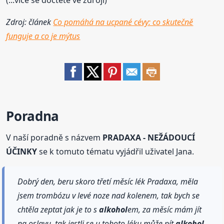
(...více se dočtete ve zdroji)
Zdroj: článek
Co pomáhá na ucpané cévy: co skutečně
funguje a co je mýtus
Poradna
V naší poradně s názvem
PRADAXA - NEŽÁDOUCÍ
ÚČINKY
se k tomuto tématu vyjádřil uživatel Jana.
Dobrý den, beru skoro třetí měsíc lék Pradaxa, měla
jsem trombózu v levé noze nad kolenem, tak bych se
chtěla zeptat jak je to s
alkohol
em, za měsíc mám jít
na oslavu, tak jestli se u tohoto léku může pít
alkohol