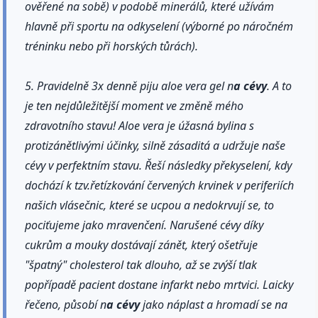
ověřené na sobě) v podobě minerálů, které užívám
hlavně při sportu na odkyselení (výborné po náročném
tréninku nebo při horských tůrách).
5. Pravidelně 3x denně piju aloe vera gel n
a cévy
. A to
je ten nejdůležitější moment ve změně mého
zdravotního stavu! Aloe vera je úžasná bylina s
protizánětlivými účinky, silně zásaditá a udržuje naše
cévy v perfektním stavu. Řeší následky překyselení, kdy
dochází k tzv.řetízkování červených krvinek v periferiích
našich vlásečnic, které se ucpou a nedokrvují se, to
pociťujeme jako mravenčení. Narušené cévy díky
cukrům a mouky dostávají zánět, který ošetřuje
"špatný" cholesterol tak dlouho, až se zvýší tlak
popřípadě pacient dostane infarkt nebo mrtvici. Laicky
řečeno, působí n
a cévy
jako náplast a hromadí se na