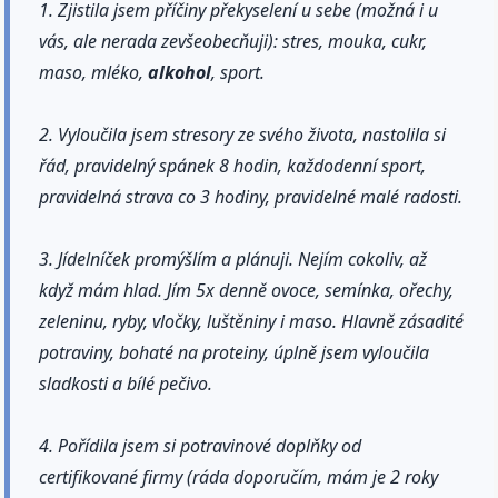
1. Zjistila jsem příčiny překyselení u sebe (možná i u
vás, ale nerada zevšeobecňuji): stres, mouka, cukr,
maso, mléko,
alkohol
, sport.
2. Vyloučila jsem stresory ze svého života, nastolila si
řád, pravidelný spánek 8 hodin, každodenní sport,
pravidelná strava co 3 hodiny, pravidelné malé radosti.
3. Jídelníček promýšlím a plánuji. Nejím cokoliv, až
když mám hlad. Jím 5x denně ovoce, semínka, ořechy,
zeleninu, ryby, vločky, luštěniny i maso. Hlavně zásadité
potraviny, bohaté na proteiny, úplně jsem vyloučila
sladkosti a bílé pečivo.
4. Pořídila jsem si potravinové doplňky od
certifikované firmy (ráda doporučím, mám je 2 roky