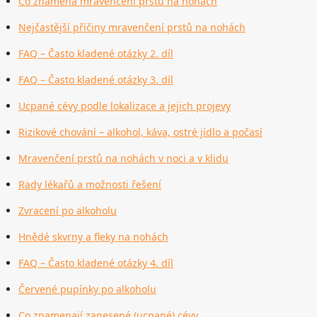
Co znamená mravenčení prstů na nohách
Nejčastější příčiny mravenčení prstů na nohách
FAQ – Často kladené otázky 2. díl
FAQ – Často kladené otázky 3. díl
Ucpané cévy podle lokalizace a jejich projevy
Rizikové chování – alkohol, káva, ostré jídlo a počasí
Mravenčení prstů na nohách v noci a v klidu
Rady lékařů a možnosti řešení
Zvracení po alkoholu
Hnědé skvrny a fleky na nohách
FAQ – Často kladené otázky 4. díl
Červené pupínky po alkoholu
Co znamenají zanesené (ucpané) cévy