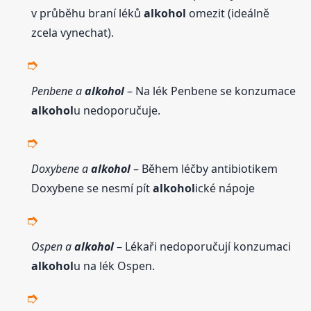
v průběhu braní léků
alkohol
omezit (ideálně
zcela vynechat).
Penbene a
alkohol
– Na lék Penbene se konzumace
alkohol
u nedoporučuje.
Doxybene a
alkohol
– Během léčby antibiotikem
Doxybene se nesmí pít
alkohol
ické nápoje
Ospen a
alkohol
– Lékaři nedoporučují konzumaci
alkohol
u na lék Ospen.