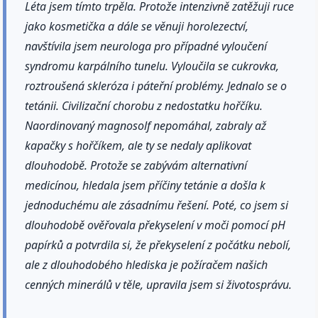
Léta jsem tímto trpěla. Protože intenzivně zatěžuji ruce
jako kosmetička a dále se věnuji horolezectví,
navštívila jsem neurologa pro případné vyloučení
syndromu karpálního tunelu. Vyloučila se cukrovka,
roztroušená skleróza i páteřní problémy. Jednalo se o
tetánii. Civilizační chorobu z nedostatku hořčíku.
Naordinovaný magnosolf nepomáhal, zabraly až
kapačky s hořčíkem, ale ty se nedaly aplikovat
dlouhodobě. Protože se zabývám alternativní
medicínou, hledala jsem příčiny tetánie a došla k
jednoduchému ale zásadnímu řešení. Poté, co jsem si
dlouhodobě ověřovala překyselení v moči pomocí pH
papírků a potvrdila si, že překyselení z počátku nebolí,
ale z dlouhodobého hlediska je požíračem našich
cenných minerálů v těle, upravila jsem si životosprávu.