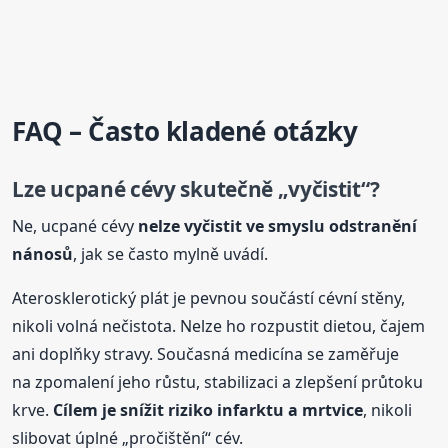
FAQ – Často kladené otázky
Lze ucpané cévy skutečně „vyčistit“?
Ne, ucpané cévy
nelze vyčistit ve smyslu odstranění
nánosů
, jak se často mylně uvádí.
Aterosklerotický plát je pevnou součástí cévní stěny,
nikoli volná nečistota. Nelze ho rozpustit dietou, čajem
ani doplňky stravy. Současná medicína se zaměřuje
na zpomalení jeho růstu, stabilizaci a zlepšení průtoku
krve.
Cílem je snížit riziko infarktu a mrtvice
, nikoli
slibovat úplné „pročištění“ cév.