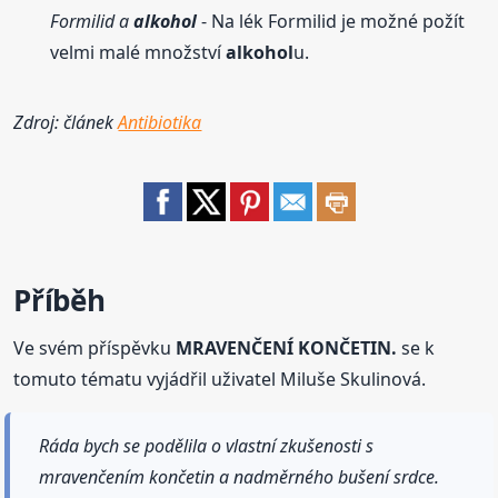
Formilid a
alkohol
- Na lék Formilid je možné požít
velmi malé množství
alkohol
u.
Zdroj: článek
Antibiotika
Příběh
Ve svém příspěvku
MRAVENČENÍ KONČETIN.
se k
tomuto tématu vyjádřil uživatel Miluše Skulinová.
Ráda bych se podělila o vlastní zkušenosti s
mravenčením končetin a nadměrného bušení srdce.