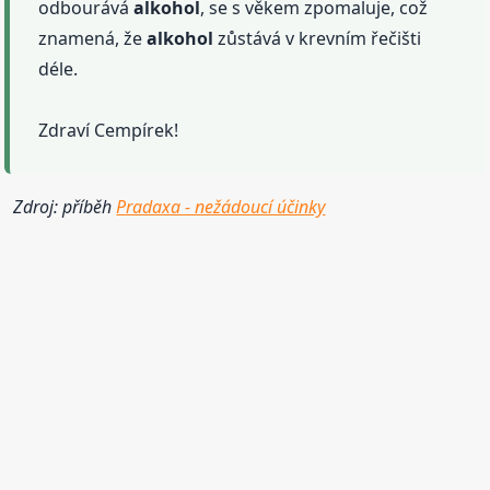
odbourává
alkohol
, se s věkem zpomaluje, což
znamená, že
alkohol
zůstává v krevním řečišti
déle.
Zdraví Cempírek!
Zdroj: příběh
Pradaxa - nežádoucí účinky