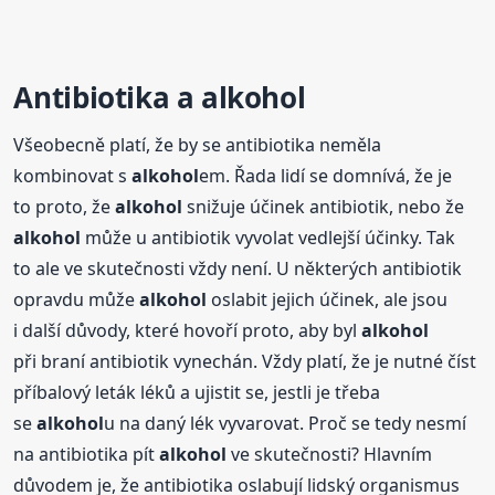
Antibiotika a
alkohol
Všeobecně platí, že by se antibiotika neměla
kombinovat s
alkohol
em. Řada lidí se domnívá, že je
to proto, že
alkohol
snižuje účinek antibiotik, nebo že
alkohol
může u antibiotik vyvolat vedlejší účinky. Tak
to ale ve skutečnosti vždy není. U některých antibiotik
opravdu může
alkohol
oslabit jejich účinek, ale jsou
i další důvody, které hovoří proto, aby byl
alkohol
při braní antibiotik vynechán. Vždy platí, že je nutné číst
příbalový leták léků a ujistit se, jestli je třeba
se
alkohol
u na daný lék vyvarovat. Proč se tedy nesmí
na antibiotika pít
alkohol
ve skutečnosti? Hlavním
důvodem je, že antibiotika oslabují lidský organismus