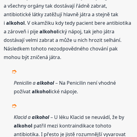
a všechny orgány tak dostávají řádně zabrat,
antibiotické látky zatěžují hlavně játra a stejně tak
i
alkohol
. V okamžiku kdy tedy pacient bere antibiotika
a zároveň i pije
alkohol
ický nápoj, tak jeho játra
dostávají velmi zabrat a může u nich hrozit selhání.
Následkem tohoto nezodpovědného chování pak
mohou být zničená játra.
Penicilin a
alkohol
– Na Penicilin není vhodné
požívat
alkohol
ické nápoje.
Klacid a
alkohol
– U léku Klacid se neuvádí, že by
alkohol
patřil mezi kontraindikace tohoto
antibiotika. I přesto je jistě rozumnější vyvarovat