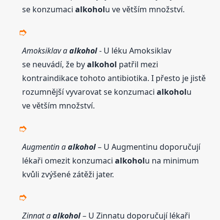
se konzumaci
alkohol
u ve větším množství.
Amoksiklav a
alkohol
- U léku Amoksiklav
se neuvádí, že by
alkohol
patřil mezi
kontraindikace tohoto antibiotika. I přesto je jistě
rozumnější vyvarovat se konzumaci
alkohol
u
ve větším množství.
Augmentin a
alkohol
– U Augmentinu doporučují
lékaři omezit konzumaci
alkohol
u na minimum
kvůli zvýšené zátěži jater.
Zinnat a
alkohol
– U Zinnatu doporučují lékaři