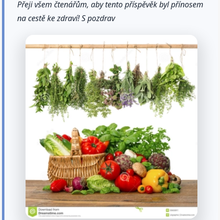
Přeji všem čtenářům, aby tento příspěvěk byl přínosem
na cestě ke zdraví! S pozdrav