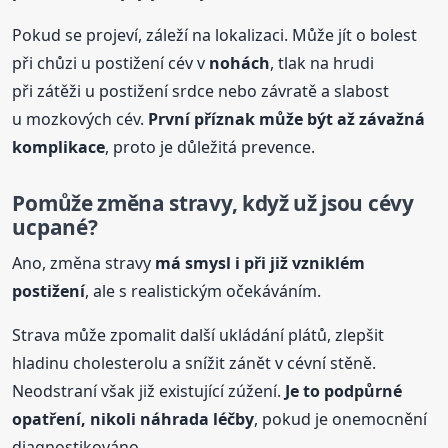
Pokud se projeví, záleží na lokalizaci. Může jít o bolest
při chůzi u postižení cév v
nohách
, tlak na hrudi
při zátěži u postižení srdce nebo závratě a slabost
u mozkových cév.
První příznak může být až závažná
komplikace
, proto je důležitá prevence.
Pomůže změna stravy, když už jsou cévy
ucpané?
Ano, změna stravy
má smysl i při již vzniklém
postižení
, ale s realistickým očekáváním.
Strava může zpomalit další ukládání plátů, zlepšit
hladinu cholesterolu a snížit zánět v cévní stěně.
Neodstraní však již existující zúžení.
Je to podpůrné
opatření, nikoli náhrada léčby
, pokud je onemocnění
diagnostikováno.