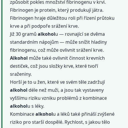
způsobit pokles množství fibrinogenu v krvi.
Fibrinogen je protein, který produkují játra.
Fibrinogen hraje důležitou roli při řízení průtoku
krve a při podpoře srážení krve.
Již 30 gramů
alkohol
u — rovnající se dvěma
standardním nápojům — může snížit hladiny
fibrinogenu, což může ovlivnit srážení krve.
Alkohol
může také ovlivnit činnost krevních
destiček, což jsou složky krve, které tvoří
sraženiny.
Horší je to u žen, které ve svém těle zadržují
alkohol
déle než muži, a jsou tak vystaveny
vyššímu riziku vzniku problémů z kombinace
alkohol
u s léky.
Kombinace
alkohol
u a léků také přináší zvýšené
riziko pro starší dospělé. Rychlost, s jakou tělo