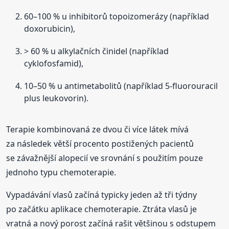
60–100 % u inhibitorů topoizomerázy (například
doxorubicin),
> 60 % u alkylačních činidel (například
cyklofosfamid),
10–50 % u antimetabolitů (například 5-fluorouracil
plus leukovorin).
Terapie kombinovaná ze dvou či více látek mívá
za následek větší procento postižených pacientů
se závažnější alopecií ve srovnání s použitím pouze
jednoho typu chemoterapie.
Vypadávání vlasů začíná typicky jeden až tři týdny
po začátku aplikace chemoterapie. Ztráta vlasů je
vratná a nový porost začíná rašit většinou s odstupem