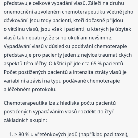
představuje celkové vypadání vlasů. Záleží na druhu
onemocnění a zvoleném chemoterapeutiku včetně jeho
dávkování. Jsou tedy pacienti, kteří dočasně přijdou
o většinu vlasů, jsou však i pacienti, u kterých je úbytek
vlasů tak nepatrný, že si ho okolí ani nevšimne.
Vypadávání vlasů v důsledku podávání chemoterapie
představuje pro pacienty jeden z nejvíce traumatických
aspektů této léčby. O kštici přijde cca 65 % pacientů.
Počet postižených pacientů a intenzita ztráty vlasů je
variabilní a závisí na typu podávané chemoterapie
a léčebném protokolu.
Chemoterapeutika lze z hlediska počtu pacientů
postižených vypadáváním vlasů rozdělit do čtyř
základních skupin:
> 80 % u vřeténkových jedů (například paclitaxel),