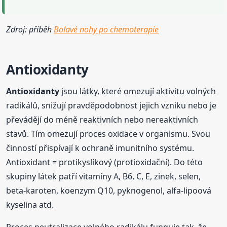
Zdroj: příběh
Bolavé nohy po chemoterapie
Antioxidanty
Antioxidanty
jsou látky, které omezují aktivitu volných
radikálů, snižují pravděpodobnost jejich vzniku nebo je
převádějí do méně reaktivních nebo nereaktivních
stavů. Tím omezují proces oxidace v organismu. Svou
činností přispívají k ochraně imunitního systému.
Antioxidant = protikyslíkový (protioxidační). Do této
skupiny látek patří vitamíny A, B6, C, E, zinek, selen,
beta-karoten, koenzym Q10, pyknogenol, alfa-lipoová
kyselina atd.