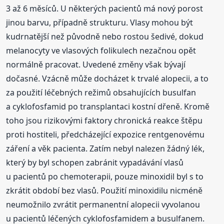
3 až 6 měsíců. U některých pacientů má nový porost
jinou barvu, případně strukturu. Vlasy mohou být
kudrnatější než původně nebo rostou šedivé, dokud
melanocyty ve vlasových folikulech nezačnou opět
normálně pracovat. Uvedené změny však bývají
dočasné. Vzácně může docházet k trvalé alopecii, a to
za použití léčebných režimů obsahujících busulfan
a cyklofosfamid po transplantaci kostní dřeně. Kromě
toho jsou rizikovými faktory chronická reakce štěpu
proti hostiteli, předcházející expozice rentgenovému
záření a věk pacienta. Zatím nebyl nalezen žádný lék,
který by byl schopen zabránit vypadávání vlasů
u pacientů po chemoterapii, pouze minoxidil byl s to
zkrátit období bez vlasů. Použití minoxidilu nicméně
neumožnilo zvrátit permanentní alopecii vyvolanou
u pacientů léčených cyklofosfamidem a busulfanem.