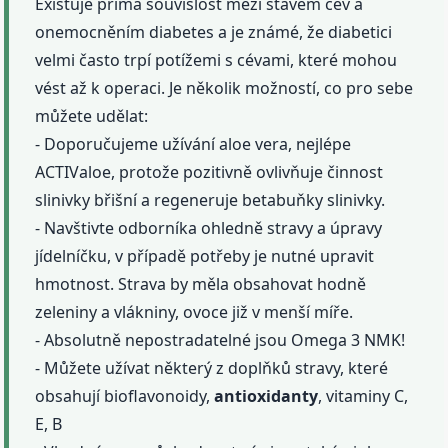
Existuje přímá souvislost mezi stavem cév a
onemocněním diabetes a je známé, že diabetici
velmi často trpí potížemi s cévami, které mohou
vést až k operaci. Je několik možností, co pro sebe
můžete udělat:
- Doporučujeme užívání aloe vera, nejlépe
ACTIValoe, protože pozitivně ovlivňuje činnost
slinivky břišní a regeneruje betabuňky slinivky.
- Navštivte odborníka ohledně stravy a úpravy
jídelníčku, v případě potřeby je nutné upravit
hmotnost. Strava by měla obsahovat hodně
zeleniny a vlákniny, ovoce již v menší míře.
- Absolutně nepostradatelné jsou Omega 3 NMK!
- Můžete užívat některý z doplňků stravy, které
obsahují bioflavonoidy,
antioxidanty
, vitaminy C,
E, B