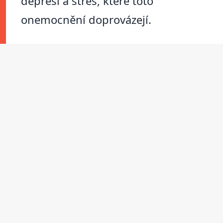
depresi a stres, které toto
onemocnění doprovázejí.