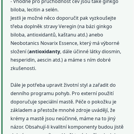
- Vhodné pro průchodnost cév jsou také ginkgo
biloba, lecitin a selén.
Jestli je možné něco doporučit pak vyzkoušejte
třeba doplněk stravy Veregin (na bázi ginkgo
biloba, antioxidantů, kaštanu atd.) anebo
Neobotanics Novarix Essence, který má výborné
složení (
antioxidanty
, dále účinné látky diosmin,
hesperidin, aescin atd.) a máme s ním dobré
zkušenosti.
Dále je potřeba upravit životní styl a zařadit do
denního programu pohyb. Pro externí použití
doporučuje speciální mastě. Péče o pokožku je
základem a přestože mnohé zdroje uvádějí, že
krémy a mastě jsou neúčinné, máme na to jiný
názor. Obsahují-li kvalitní komponenty budou jistě