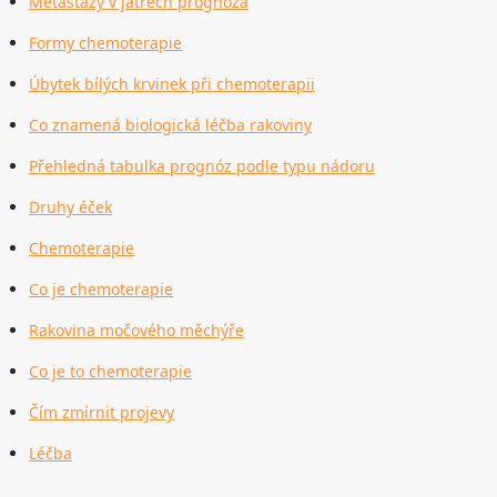
Metastázy v játrech prognóza
Formy chemoterapie
Úbytek bílých krvinek při chemoterapii
Co znamená biologická léčba rakoviny
Přehledná tabulka prognóz podle typu nádoru
Druhy éček
Chemoterapie
Co je chemoterapie
Rakovina močového měchýře
Co je to chemoterapie
Čím zmírnit projevy
Léčba