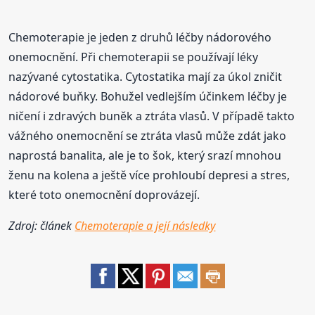
Chemoterapie je jeden z druhů léčby nádorového
onemocnění. Při chemoterapii se používají léky
nazývané cytostatika. Cytostatika mají za úkol zničit
nádorové buňky. Bohužel vedlejším účinkem léčby je
ničení i zdravých buněk a ztráta vlasů. V případě takto
vážného onemocnění se ztráta vlasů může zdát jako
naprostá banalita, ale je to šok, který srazí mnohou
ženu na kolena a ještě více prohloubí depresi a stres,
které toto onemocnění doprovázejí.
Zdroj: článek
Chemoterapie a její následky