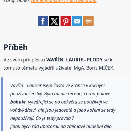
Zdroj: článek
Homeopatikum Arnica Montana
Příběh
Ve svém příspěvku
VAVŘÍN, LAURIE - PLODY
se k
tomuto tématu vyjádřil uživatel MgA. Boris MÍČEK.
Vavřín - Laurier jsem často ve Francii v kuchyni
používal čerstvý. Bylo mi ale řečeno, černo-fialové
bobule
, vytvářející se po odkvětu se používají ve
voňávkářství, ale jsou jedovaté a jako koření se tedy
nepoužívají. Co je tedy pravda ?
Jinak bych rád upozornil na zajímavé hudební dílo