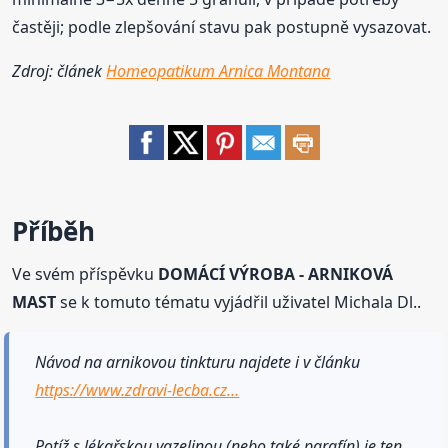
častěji; podle zlepšování stavu pak postupně vysazovat.
Zdroj: článek
Homeopatikum Arnica Montana
Příběh
Ve svém příspěvku
DOMÁCÍ VÝROBA - ARNIKOVÁ
MAST
se k tomuto tématu vyjádřil uživatel Michala Dl..
Návod na arnikovou tinkturu najdete i v článku
https://www.zdravi-lecba.cz…
Potíž s lékařskou vazelinou (nebo také parafín) je ten,