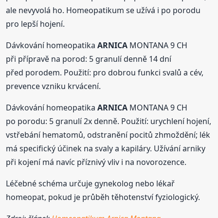
ale nevyvolá ho. Homeopatikum se užívá i po porodu
pro lepší hojení.
Dávkování homeopatika
ARNICA
MONTANA 9 CH
při přípravě na porod: 5 granulí denně 14 dní
před porodem. Použití: pro dobrou funkci svalů a cév,
prevence vzniku krvácení.
Dávkování homeopatika
ARNICA
MONTANA 9 CH
po porodu: 5 granulí 2x denně. Použití: urychlení hojení,
vstřebání hematomů, odstranění pocitů zhmoždění; lék
má specifický účinek na svaly a kapiláry. Užívání arniky
při kojení má navíc příznivý vliv i na novorozence.
Léčebné schéma určuje gynekolog nebo lékař
homeopat, pokud je průběh těhotenství fyziologický.