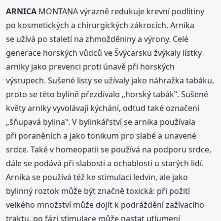
ARNICA
MONTANA výrazně redukuje krevní podlitiny
po kosmetických a chirurgických zákrocích. Arnika
se užívá po staletí na zhmožděniny a výrony. Celé
generace horských vůdců ve Švýcarsku žvýkaly lístky
arniky jako prevenci proti únavě při horských
výstupech. Sušené listy se užívaly jako náhražka tabáku,
proto se této bylině přezdívalo „horský tabák‟. Sušené
květy arniky vyvolávají kýchání, odtud také označení
„šňupavá bylina‟. V bylinkářství se arnika používala
při poraněních a jako tonikum pro slabé a unavené
srdce. Také v homeopatii se používá na podporu srdce,
dále se podává při slabosti a ochablosti u starých lidí.
Arnika se používá též ke stimulaci ledvin, ale jako
bylinný roztok může být značně toxická: při požití
velkého množství může dojít k podráždění zažívacího
traktu, po fázi stimulace může nastat utlumení