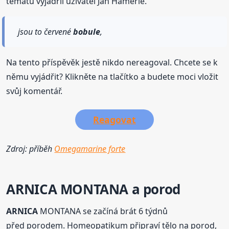
tématu vyjádřil uživatel Jan Hämerle.
jsou to červené
bobule
,
Na tento příspěvěk jestě nikdo nereagoval. Chcete se k
němu vyjádřit? Klikněte na tlačítko a budete moci vložit
svůj komentář.
Reagovat
Zdroj: příběh
Omegamarine forte
ARNICA
MONTANA a porod
ARNICA
MONTANA se začíná brát 6 týdnů
před porodem. Homeopatikum připraví tělo na porod,