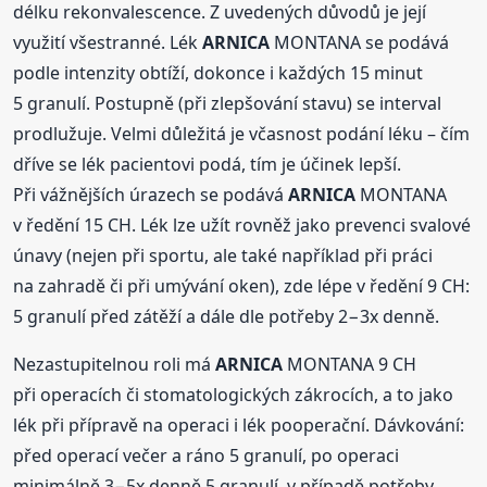
délku rekonvalescence. Z uvedených důvodů je její
využití všestranné. Lék
ARNICA
MONTANA se podává
podle intenzity obtíží, dokonce i každých 15 minut
5 granulí. Postupně (při zlepšování stavu) se interval
prodlužuje. Velmi důležitá je včasnost podání léku – čím
dříve se lék pacientovi podá, tím je účinek lepší.
Při vážnějších úrazech se podává
ARNICA
MONTANA
v ředění 15 CH. Lék lze užít rovněž jako prevenci svalové
únavy (nejen při sportu, ale také například při práci
na zahradě či při umývání oken), zde lépe v ředění 9 CH:
5 granulí před zátěží a dále dle potřeby 2−3x denně.
Nezastupitelnou roli má
ARNICA
MONTANA 9 CH
při operacích či stomatologických zákrocích, a to jako
lék při přípravě na operaci i lék pooperační. Dávkování:
před operací večer a ráno 5 granulí, po operaci
minimálně 3−5x denně 5 granulí, v případě potřeby