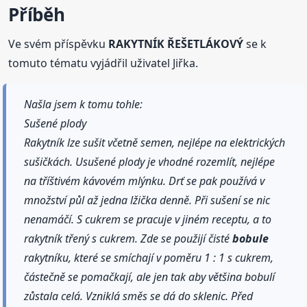
Příběh
Ve svém příspěvku
RAKYTNÍK ŘEŠETLÁKOVÝ
se k
tomuto tématu vyjádřil uživatel Jiřka.
Našla jsem k tomu tohle:
Sušené plody
Rakytník lze sušit včetně semen, nejlépe na elektrických
sušičkách. Usušené plody je vhodné rozemlít, nejlépe
na tříštivém kávovém mlýnku. Drť se pak používá v
množství půl až jedna lžička denně. Při sušení se nic
nenamáčí. S cukrem se pracuje v jiném receptu, a to
rakytník třený s cukrem. Zde se použijí čisté
bobule
rakytníku, které se smíchají v poměru 1 : 1 s cukrem,
částečně se pomačkají, ale jen tak aby většina bobulí
zůstala celá. Vzniklá směs se dá do sklenic. Před