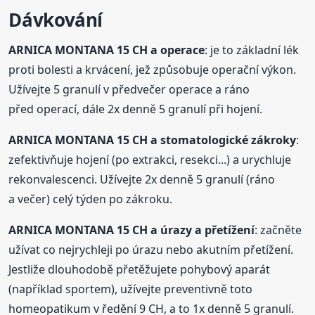
Dávkování
ARNICA
MONTANA 15 CH a operace
: je to základní lék
proti bolesti a krvácení, jež způsobuje operační výkon.
Užívejte 5 granulí v předvečer operace a ráno
před operací, dále 2x denně 5 granulí při hojení.
ARNICA
MONTANA 15 CH a stomatologické zákroky
:
zefektivňuje hojení (po extrakci, resekci...) a urychluje
rekonvalescenci. Užívejte 2x denně 5 granulí (ráno
a večer) celý týden po zákroku.
ARNICA
MONTANA 15 CH a úrazy a přetížení
: začněte
užívat co nejrychleji po úrazu nebo akutním přetížení.
Jestliže dlouhodobě přetěžujete pohybový aparát
(například sportem), užívejte preventivně toto
homeopatikum v ředění 9 CH, a to 1x denně 5 granulí.