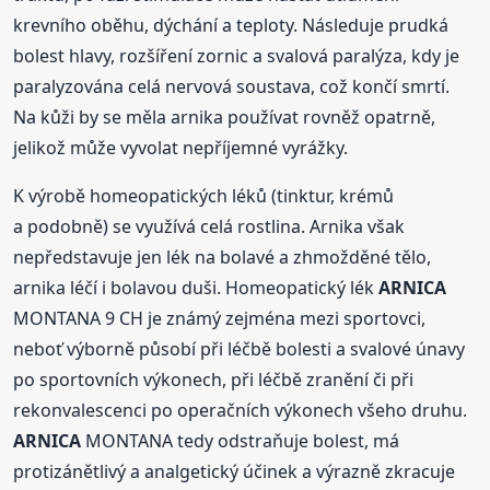
krevního oběhu, dýchání a teploty. Následuje prudká
bolest hlavy, rozšíření zornic a svalová paralýza, kdy je
paralyzována celá nervová soustava, což končí smrtí.
Na kůži by se měla arnika používat rovněž opatrně,
jelikož může vyvolat nepříjemné vyrážky.
K výrobě homeopatických léků (tinktur, krémů
a podobně) se využívá celá rostlina. Arnika však
nepředstavuje jen lék na bolavé a zhmožděné tělo,
arnika léčí i bolavou duši. Homeopatický lék
ARNICA
MONTANA 9 CH je známý zejména mezi sportovci,
neboť výborně působí při léčbě bolesti a svalové únavy
po sportovních výkonech, při léčbě zranění či při
rekonvalescenci po operačních výkonech všeho druhu.
ARNICA
MONTANA tedy odstraňuje bolest, má
protizánětlivý a analgetický účinek a výrazně zkracuje