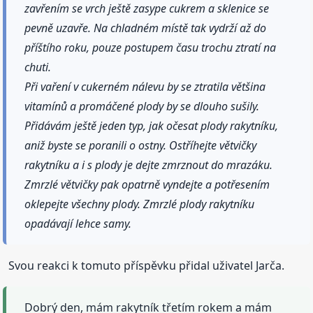
zavřením se vrch ještě zasype cukrem a sklenice se
pevně uzavře. Na chladném místě tak vydrží až do
příštího roku, pouze postupem času trochu ztratí na
chuti.
Při vaření v cukerném nálevu by se ztratila většina
vitamínů a promáčené plody by se dlouho sušily.
Přidávám ještě jeden typ, jak očesat plody rakytníku,
aniž byste se poranili o ostny. Ostříhejte větvičky
rakytníku a i s plody je dejte zmrznout do mrazáku.
Zmrzlé větvičky pak opatrně vyndejte a potřesením
oklepejte všechny plody. Zmrzlé plody rakytníku
opadávají lehce samy.
Svou reakci k tomuto příspěvku přidal uživatel Jarča.
Dobrý den, mám rakytník třetím rokem a mám