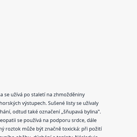
a se užívá po staletí na zhmožděniny
horských výstupech. Sušené listy se užívaly
chání, odtud také označení „šňupavá bylina‟.
eopatii se používá na podporu srdce, dále
nný roztok může být značně toxická: při požití