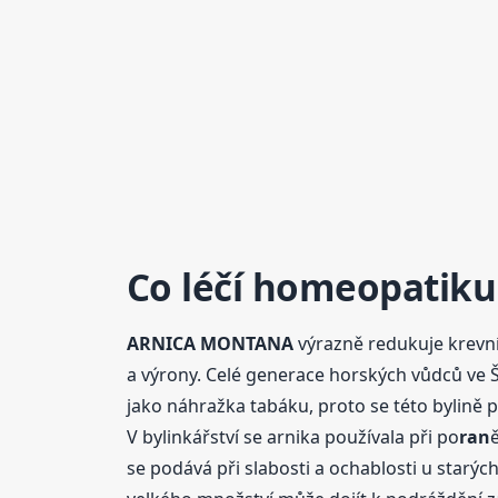
Co léčí homeopati
ARNICA
MONTANA
výrazně redukuje krevní
a výrony. Celé generace horských vůdců ve Šv
jako náhražka tabáku, proto se této bylině p
V bylinkářství se arnika používala při po
ran
se podává při slabosti a ochablosti u starých 