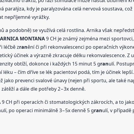
žívacího traktu, po fázi stimulace může nastat utlumení kr
ová paralýza, kdy je paralyzována celá nervová soustava, což
at nepříjemné vyrážky.
ů a podobně) se využívá celá rostlina. Arnika však nepředst
ARNICA
MONTANA
9 CH je známý zejména mezi sportovci, 
i léčbě z
ran
ění či při rekonvalescenci po operačních výko
etický účinek a výrazně zkracuje délku rekonvalescence. Z uv
nzity obtíží, dokonce i každých 15 minut 5 g
ran
ulí. Postup
 léku – čím dříve se lék pacientovi podá, tím je účinek lepš
ěž jako prevenci svalové únavy (nejen při sportu, ale také na
d zátěží a dále dle potřeby 2−3x denně.
A
9 CH při operacích či stomatologických zákrocích, a to jako 
n
ulí, po operaci minimálně 3−5x denně 5 g
ran
ulí, v případě