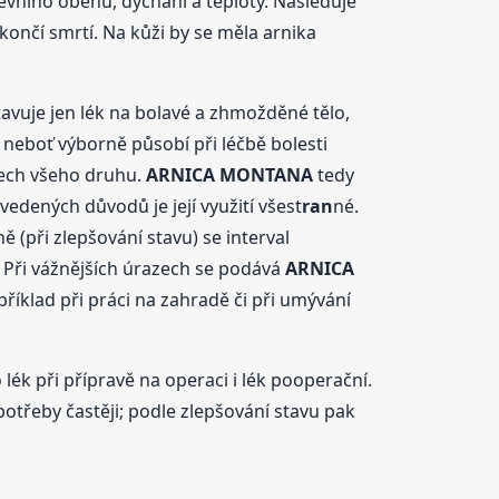
evního oběhu, dýchání a teploty. Následuje
 končí smrtí. Na kůži by se měla arnika
avuje jen lék na bolavé a zhmožděné tělo,
neboť výborně působí při léčbě bolesti
nech všeho druhu.
ARNICA
MONTANA
tedy
edených důvodů je její využití všest
ran
né.
ně (při zlepšování stavu) se interval
í. Při vážnějších úrazech se podává
ARNICA
příklad při práci na zahradě či při umývání
lék při přípravě na operaci i lék pooperační.
 potřeby častěji; podle zlepšování stavu pak