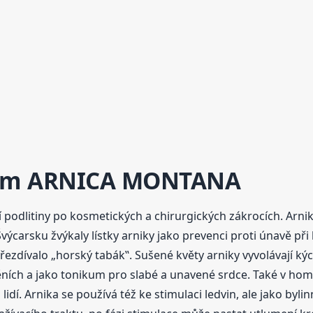
kum
ARNICA
MONTANA
 podlitiny po kosmetických a chirurgických zákrocích. Arnik
ýcarsku žvýkaly lístky arniky jako prevenci proti únavě při 
řezdívalo „horský tabák‟. Sušené květy arniky vyvolávají ký
ěních a jako tonikum pro slabé a unavené srdce. Také v hom
lidí. Arnika se používá též ke stimulaci ledvin, ale jako byli