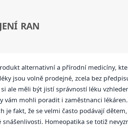
JENÍ RAN
ukt alternativní a přírodní medicíny, kter
léky jsou volně prodejné, zcela bez předpis
 si ale měli být jistí správností léku vzhl
y vám mohli poradit i zaměstnanci lékáren
je fakt, že se velmi často podávají dětem, 
 snášenlivosti. Homeopatika se totiž nevyz