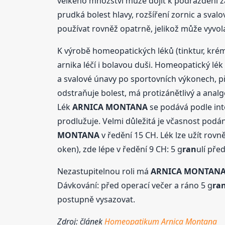
velkého množství může dojít k podráždění za
prudká bolest hlavy, rozšíření zornic a sval
používat rovněž opatrně, jelikož může vyvol
K výrobě homeopatických léků (tinktur, krém
arnika léčí i bolavou duši. Homeopatický lék
a svalové únavy po sportovních výkonech, př
odstraňuje bolest, má protizánětlivý a analg
Lék
ARNICA
MONTANA
se podává podle inte
prodlužuje. Velmi důležitá je včasnost podání
MONTANA
v ředění 15 CH. Lék lze užít rovn
oken), zde lépe v ředění 9 CH: 5 g
ran
ulí pře
Nezastupitelnou roli má
ARNICA
MONTAN
Dávkování: před operací večer a ráno 5 g
ra
postupně vysazovat.
Zdroj: článek
Homeopatikum Arnica Montana