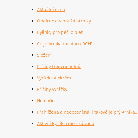
Aktuální cena
Opatrnost v použití Arniky
Bylinky pro péči o pleť
Co je Arnika montana 9CH?
Složení
Příčiny třepení nehtů
Vyrážka a ekzém
Příčiny vyrážky
HemaGel
Přehlížená a nedoceněná, i taková je prý Arnika..
Aktivní kyslík a mořská voda