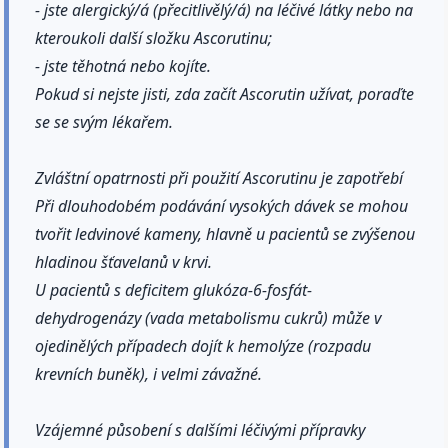
- jste alergický/á (přecitlivělý/á) na léčivé látky nebo na
kteroukoli další složku Ascorutinu;
- jste těhotná nebo kojíte.
Pokud si nejste jisti, zda začít Ascorutin užívat, poraďte
se se svým lékařem.
Zvláštní opatrnosti při použití Ascorutinu je zapotřebí
Při dlouhodobém podávání vysokých dávek se mohou
tvořit ledvinové kameny, hlavně u pacientů se zvýšenou
hladinou šťavelanů v krvi.
U pacientů s deficitem glukóza-6-fosfát-
dehydrogenázy (vada metabolismu cukrů) může v
ojedinělých případech dojít k hemolýze (rozpadu
krevních buněk), i velmi závažné.
Vzájemné působení s dalšími léčivými přípravky