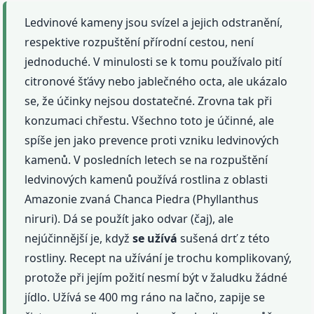
Ledvinové kameny jsou svízel a jejich odstranění,
respektive rozpuštění přírodní cestou, není
jednoduché. V minulosti se k tomu používalo pití
citronové šťávy nebo jablečného octa, ale ukázalo
se, že účinky nejsou dostatečné. Zrovna tak při
konzumaci chřestu. Všechno toto je účinné, ale
spíše jen jako prevence proti vzniku ledvinových
kamenů. V posledních letech se na rozpuštění
ledvinových kamenů používá rostlina z oblasti
Amazonie zvaná Chanca Piedra (Phyllanthus
niruri). Dá se použít jako odvar (čaj), ale
nejúčinnější je, když
se užívá
sušená drť z této
rostliny. Recept na užívání je trochu komplikovaný,
protože při jejím požití nesmí být v žaludku žádné
jídlo. Užívá se 400 mg ráno na lačno, zapije se