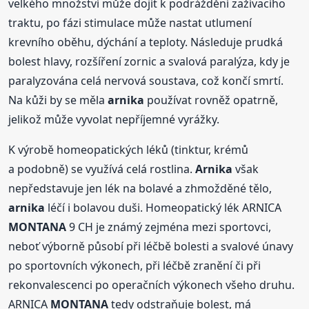
velkého množství může dojít k podráždění zažívacího
traktu, po fázi stimulace může nastat utlumení
krevního oběhu, dýchání a teploty. Následuje prudká
bolest hlavy, rozšíření zornic a svalová paralýza, kdy je
paralyzována celá nervová soustava, což končí smrtí.
Na kůži by se měla
arnika
používat rovněž opatrně,
jelikož může vyvolat nepříjemné vyrážky.
K výrobě homeopatických léků (tinktur, krémů
a podobně) se využívá celá rostlina.
Arnika
však
nepředstavuje jen lék na bolavé a zhmožděné tělo,
arnika
léčí i bolavou duši. Homeopatický lék ARNICA
MONTANA
9 CH je známý zejména mezi sportovci,
neboť výborně působí při léčbě bolesti a svalové únavy
po sportovních výkonech, při léčbě zranění či při
rekonvalescenci po operačních výkonech všeho druhu.
ARNICA
MONTANA
tedy odstraňuje bolest, má