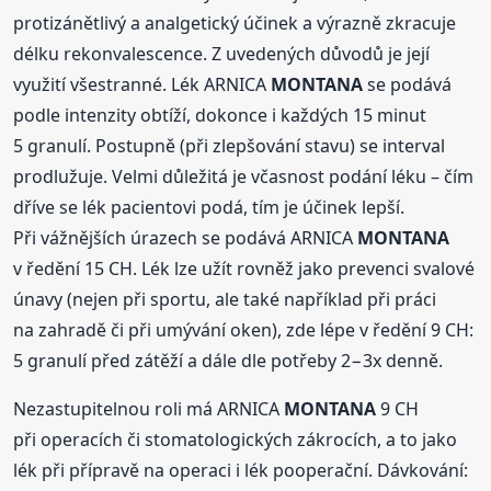
protizánětlivý a analgetický účinek a výrazně zkracuje
délku rekonvalescence. Z uvedených důvodů je její
využití všestranné. Lék ARNICA
MONTANA
se podává
podle intenzity obtíží, dokonce i každých 15 minut
5 granulí. Postupně (při zlepšování stavu) se interval
prodlužuje. Velmi důležitá je včasnost podání léku – čím
dříve se lék pacientovi podá, tím je účinek lepší.
Při vážnějších úrazech se podává ARNICA
MONTANA
v ředění 15 CH. Lék lze užít rovněž jako prevenci svalové
únavy (nejen při sportu, ale také například při práci
na zahradě či při umývání oken), zde lépe v ředění 9 CH:
5 granulí před zátěží a dále dle potřeby 2−3x denně.
Nezastupitelnou roli má ARNICA
MONTANA
9 CH
při operacích či stomatologických zákrocích, a to jako
lék při přípravě na operaci i lék pooperační. Dávkování: