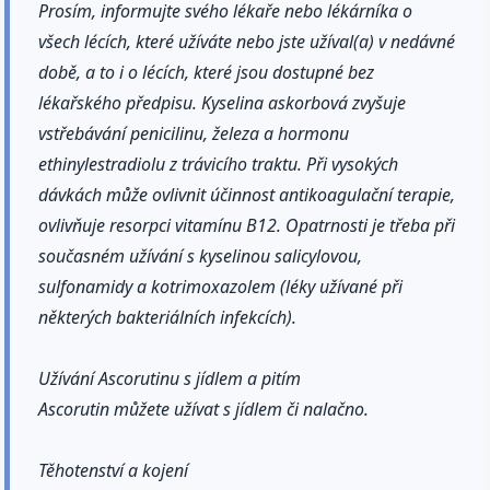
Prosím, informujte svého lékaře nebo lékárníka o
všech lécích, které užíváte nebo jste užíval(a) v nedávné
době, a to i o lécích, které jsou dostupné bez
lékařského předpisu. Kyselina askorbová zvyšuje
vstřebávání penicilinu, železa a hormonu
ethinylestradiolu z trávicího traktu. Při vysokých
dávkách může ovlivnit účinnost antikoagulační terapie,
ovlivňuje resorpci vitamínu B12. Opatrnosti je třeba při
současném užívání s kyselinou salicylovou,
sulfonamidy a kotrimoxazolem (léky užívané při
některých bakteriálních infekcích).
Užívání Ascorutinu s jídlem a pitím
Ascorutin můžete užívat s jídlem či nalačno.
Těhotenství a kojení