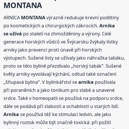
MONTANA
ARNICA
MONTANA
výrazně redukuje krevní podlitiny
po kosmetických a chirurgických zákrocích.
Arnika
se užívá
po staletí na zhmožděniny a výrony. Celé
generace horských vůdců ve Švýcarsku žvýkaly lístky
arniky jako prevenci proti únavě při horských
výstupech. Sušené listy se užívaly jako náhražka tabáku,
proto se této bylině přezdívalo „horský tabák‟. Sušené
květy arniky vyvolávají kýchání, odtud také označení
„šňupavá bylina‟. V bylinkářství se
arnika
používala
při poraněních a jako tonikum pro slabé a unavené
srdce. Také v homeopatii se používá na podporu srdce,
dále se podává při slabosti a ochablosti u starých lidí.
Arnika
se používá též ke stimulaci ledvin, ale jako
bylinný roztok může být značně toxická: při požití