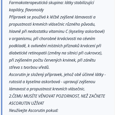
Farmakoterapeutická skupina: látky stabilizující
kapiláry, flavonoidy
Přípravek se používá k léčbě zvýšené lámavosti a
propustnosti krevních vlásečnic různého původu,
hlavně při nedostatku vitaminu C (kyseliny askorbové)
v organismu, při chorobné krvácivosti na cévním
podkladě, k ovlivnění místních příznaků krvácení při
diabetické retinopatii (změny na sítnici při cukrovce),
při zvýšeném počtu červených krvinek, při zánětu
střeva s tvorbou vředů.
Ascorutin je složený přípravek, jehož obě účinné látky -
rutosid a kyselina askorbová - upravují zvýšenou
lámavost a propustnost krevních vlásečnic.
2.ČEMU MUSÍTE VĚNOVAT POZORNOST, NEŽ ZAČNETE
ASCORUTIN UŽÍVAT
Neužívejte Ascorutin pokud: