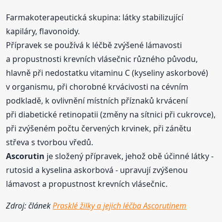
Farmakoterapeutická skupina: látky stabilizující
kapiláry, flavonoidy.
Přípravek se používá k léčbě zvýšené lámavosti
a propustnosti krevních vlásečnic různého původu,
hlavně při nedostatku vitaminu C (kyseliny askorbové)
v organismu, při chorobné krvácivosti na cévním
podkladě, k ovlivnění místních příznaků krvácení
při diabetické retinopatii (změny na sítnici při cukrovce),
při zvýšeném počtu červených krvinek, při zánětu
střeva s tvorbou vředů.
Ascorutin
je složený přípravek, jehož obě účinné látky -
rutosid a kyselina askorbová - upravují zvýšenou
lámavost a propustnost krevních vlásečnic.
Zdroj: článek
Prasklé žilky a jejich léčba Ascorutinem