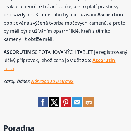
reakce a neurčité trávicí obtíže, ale to platí prakticky
pro každý lék. Kromě toho byla při užívání
Ascorutin
u
popisována zvýšená tvorba močových kamenů, a proto
by měli být s užíváním opatrní lidé, kteří s těmito
kameny již obtíže měli.
ASCORUTIN
50 POTAHOVANÝCH TABLET je registrovaný
léčivý přípravek, jehož cena je vidět zde:
Ascorutin
cena
.
Zdroj: článek
Náhrada za Detralex
Poradna