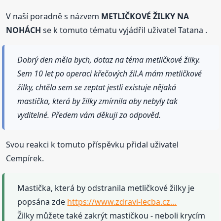
V naší poradně s názvem
METLIČKOVÉ ŽILKY NA
NOHÁCH
se k tomuto tématu vyjádřil uživatel Tatana .
Dobrý den měla bych, dotaz na téma metličkové žilky.
Sem 10 let po operaci křečových žil.A mám metličkové
žilky, chtěla sem se zeptat jestli existuje nějaká
mastička, která by žilky zmírnila aby nebyly tak
vyditelné. Předem vám děkuji za odpověd.
Svou reakci k tomuto příspěvku přidal uživatel
Cempírek.
Mastička, která by odstranila metličkové žilky je
popsána zde
https://www.zdravi-lecba.cz…
Žilky můžete také zakrýt mastičkou - neboli krycím