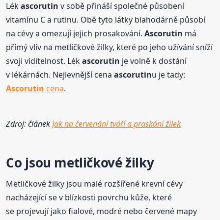
Lék
ascorutin
v sobě přináší společné působení
vitamínu C a rutinu. Obě tyto látky blahodárně působí
na cévy a omezují jejich prosakování.
Ascorutin
má
přímý vliv na metličkové žilky, které po jeho užívání sníží
svoji viditelnost. Lék
ascorutin
je volně k dostání
v lékárnách. Nejlevnější cena
ascorutin
u je tady:
Ascorutin
cena
.
Zdroj: článek
Jak na červenání tváří a praskání žilek
Co jsou metličkové žilky
Metličkové žilky jsou malé rozšířené krevní cévy
nacházející se v blízkosti povrchu kůže, které
se projevují jako fialové, modré nebo červené mapy