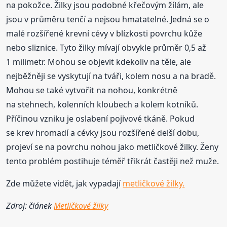
na pokožce. Žilky jsou podobné křečovým žílám, ale
jsou v průměru tenčí a nejsou hmatatelné. Jedná se o
malé rozšířené krevní cévy v blízkosti povrchu kůže
nebo sliznice. Tyto žilky mívají obvykle průměr 0,5 až
1 milimetr. Mohou se objevit kdekoliv na těle, ale
nejběžněji se vyskytují na tváři, kolem nosu a na bradě.
Mohou se také vytvořit na nohou, konkrétně
na stehnech, kolenních kloubech a kolem kotníků.
Příčinou vzniku je oslabení pojivové tkáně. Pokud
se krev hromadí a cévky jsou rozšířené delší dobu,
projeví se na povrchu nohou jako metličkové žilky. Ženy
tento problém postihuje téměř třikrát častěji než muže.
Zde můžete vidět, jak vypadají
metličkové žilky.
Zdroj: článek
Metličkové žilky