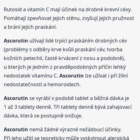
Rutosid a vitamín C mají účinek na drobné krevní cévy.
Pomáhají zpevňovat jejich stěnu, zvyšují jejich pružnost
a brání jejich praskání.
Ascorutin
užívají lidé trpící praskáním drobných cév
(problémy s odběry krve kvůli praskání cév, tvorba
kožních petechií, časté krvácení z nosu a podobně),
u kterých je jedním z pravděpodobných příčin lehký
nedostatek vitamínu C.
Ascorutin
lze užívat i při žilní
nedostatečnosti a hemoroidech.
Ascorutin
se vyrábí v podobě tablet a běžná dávka je
1 až 3 tablety denně. Tři tablety denně bývá zahajovací
dávka, která se postupně snižuje.
Ascorutin
nemá žádné výrazné nežádoucí účinky.
Při jeho užití se teoreticky může vyskytnout alergická