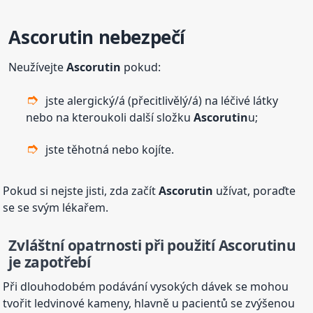
Ascorutin
nebezpečí
Neužívejte
Ascorutin
pokud:
jste alergický/á (přecitlivělý/á) na léčivé látky
nebo na kteroukoli další složku
Ascorutin
u;
jste těhotná nebo kojíte.
Pokud si nejste jisti, zda začít
Ascorutin
užívat, poraďte
se se svým lékařem.
Zvláštní opatrnosti při použití
Ascorutin
u
je zapotřebí
Při dlouhodobém podávání vysokých dávek se mohou
tvořit ledvinové kameny, hlavně u pacientů se zvýšenou