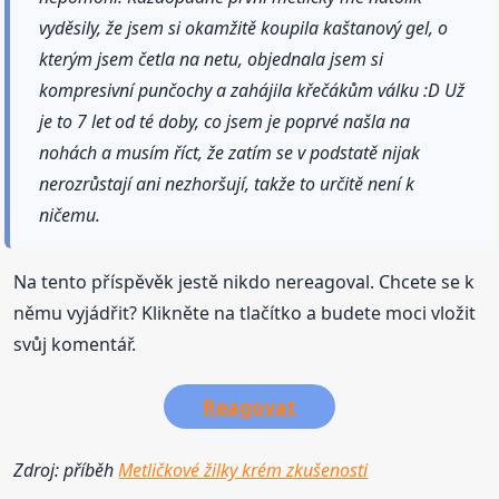
vyděsily, že jsem si okamžitě koupila kaštanový gel, o
kterým jsem četla na netu, objednala jsem si
kompresivní punčochy a zahájila křečákům válku :D Už
je to 7 let od té doby, co jsem je poprvé našla na
nohách a musím říct, že zatím se v podstatě nijak
nerozrůstají ani nezhoršují, takže to určitě není k
ničemu.
Na tento příspěvěk jestě nikdo nereagoval. Chcete se k
němu vyjádřit? Klikněte na tlačítko a budete moci vložit
svůj komentář.
Reagovat
Zdroj: příběh
Metličkové žilky krém zkušenosti