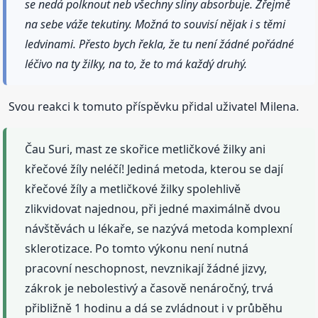
se nedá polknout neb všechny sliny absorbuje. Zřejmě
na sebe váže tekutiny. Možná to souvisí nějak i s těmi
ledvinami. Přesto bych řekla, že tu není žádné pořádné
léčivo na ty žilky, na to, že to má každý druhý.
Svou reakci k tomuto příspěvku přidal uživatel Milena.
Čau Suri, mast ze skořice metličkové žilky ani
křečové žíly neléčí! Jediná metoda, kterou se dají
křečové žíly a metličkové žilky spolehlivě
zlikvidovat najednou, při jedné maximálně dvou
návštěvách u lékaře, se nazývá metoda komplexní
sklerotizace. Po tomto výkonu není nutná
pracovní neschopnost, nevznikají žádné jizvy,
zákrok je nebolestivý a časově nenáročný, trvá
přibližně 1 hodinu a dá se zvládnout i v průběhu