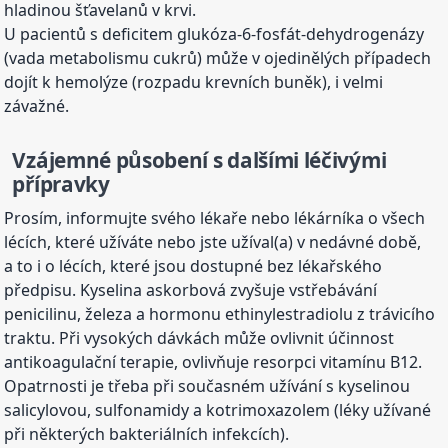
hladinou šťavelanů v krvi.
U pacientů s deficitem glukóza-6-fosfát-dehydrogenázy
(vada metabolismu cukrů) může v ojedinělých případech
dojít k hemolýze (rozpadu krevních buněk), i velmi
závažné.
Vzájemné působení s dalšími léčivými
přípravky
Prosím, informujte svého lékaře nebo lékárníka o všech
lécích, které užíváte nebo jste užíval(a) v nedávné době,
a to i o lécích, které jsou dostupné bez lékařského
předpisu. Kyselina askorbová zvyšuje vstřebávání
penicilinu, železa a hormonu ethinylestradiolu z trávicího
traktu. Při vysokých dávkách může ovlivnit účinnost
antikoagulační terapie, ovlivňuje resorpci vitamínu B12.
Opatrnosti je třeba při současném užívání s kyselinou
salicylovou, sulfonamidy a kotrimoxazolem (léky užívané
při některých bakteriálních infekcích).