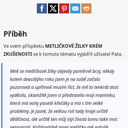
Příběh
Ve svém příspěvku
METLIČKOVÉ ŽILKY KRÉM
ZKUŠENOSTI
se k tomuto tématu vyjádřil uživatel Pata.
Mně se metličkové žilky objevily poměrně brzy, někdy
kolem dvacátýho roku jsem je na sobě začala
pozorovat a upřímně musím říct, že mě to tenkrát dost
vyděsilo, okamžitě jsem si představila moji maminku,
která má nohy poseté křečáky a má s tím velké
problémy. Je jasné, že velkou roli tady hraje určitě
dědičnost, ale určitě ten můj styl života tomu také moc
nepomohl. Každopádně první metličky mě natolik