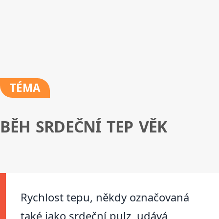
TÉMA
BĚH SRDEČNÍ TEP VĚK
Rychlost tepu, někdy označovaná
také jako srdeční pulz, udává,