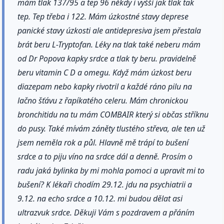
mám tlak 137/95 a tep 96 někdy i vyšší jak tlak tak
tep. Tep třeba i 122. Mám úzkostné stavy deprese
panické stavy úzkosti ale antidepresiva jsem přestala
brát beru L-Tryptofan. Léky na tlak také neberu mám
od Dr Popova kapky srdce a tlak ty beru. pravidelně
beru vitamin C D a omegu. Když mám úzkost beru
diazepam nebo kapky rivotril a každé ráno pilu na
lačno šťávu z řapíkatého celeru. Mám chronickou
bronchitidu na tu mám COMBAIR který si občas stříknu
do pusy. Také mívám záněty tlustého střeva, ale ten už
jsem neměla rok a půl. Hlavně mě trápí to bušení
srdce a to piju víno na srdce dál a denně. Prosím o
radu jaká bylinka by mi mohla pomoci a upravit mi to
bušení? K lékaři chodím 29.12. jdu na psychiatrii a
9.12. na echo srdce a 10.12. mi budou dělat asi
ultrazvuk srdce. Děkuji Vám s pozdravem a přáním