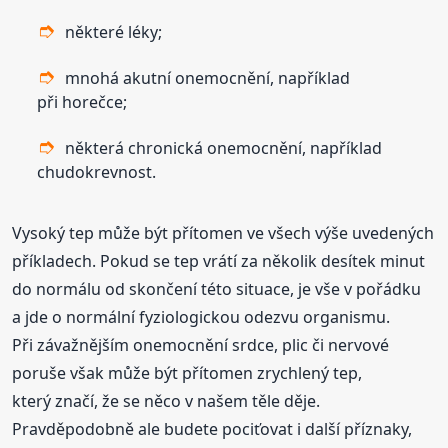
některé léky;
mnohá akutní onemocnění, například
při horečce;
některá chronická onemocnění, například
chudokrevnost.
Vysoký tep může být přítomen ve všech výše uvedených
příkladech. Pokud se tep vrátí za několik desítek minut
do normálu od skončení této situace, je vše v pořádku
a jde o normální fyziologickou odezvu organismu.
Při závažnějším onemocnění srdce, plic či nervové
poruše však může být přítomen zrychlený tep,
který značí, že se něco v našem těle děje.
Pravděpodobně ale budete pociťovat i další příznaky,