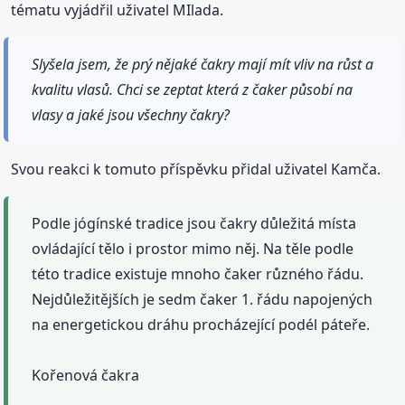
tématu vyjádřil uživatel MIlada.
Slyšela jsem, že prý nějaké čakry mají mít vliv na růst a
kvalitu vlasů. Chci se zeptat která z čaker působí na
vlasy a jaké jsou všechny čakry?
Svou reakci k tomuto příspěvku přidal uživatel Kamča.
Podle jógínské tradice jsou čakry důležitá místa
ovládající tělo i prostor mimo něj. Na těle podle
této tradice existuje mnoho čaker různého řádu.
Nejdůležitějších je sedm čaker 1. řádu napojených
na energetickou dráhu procházející podél páteře.
Kořenová čakra