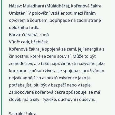
Název: Muladhara (Múládhára), kořenová čakra
Umístění: V poloviční vzdálenosti mezi řitním
otvorem a šourkem, popřípadě na zadní straně
děložního hrdla.
Barva: červená, rudá
Vůně: cedr, hřebíček.
Kořenová čakra je spojená se zemí, její energií a s
činnostmi, které se zemí souvisí. Může to být
zemědělství, ale také např. činnosti nazývané jako
konzumní způsob života. Je spojena s prožíváním
nejzákladnějších aspektů existence jako je
potřeba jíst, pít, být v bezpečí nebo v teple.
Zablokovaná kořenová čakra způsobuje, že má
člověk málo síly - fyzické, duchovní i duševní.
Sakrální čakra