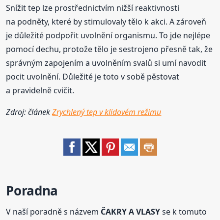
Snížit tep lze prostřednictvím nižší reaktivnosti
na podněty, které by stimulovaly tělo k akci. A zároveň
je důležité podpořit uvolnění organismu. To jde nejlépe
pomocí dechu, protože tělo je sestrojeno přesně tak, že
správným zapojením a uvolněním svalů si umí navodit
pocit uvolnění. Důležité je toto v sobě pěstovat
a pravidelně cvičit.
Zdroj: článek
Zrychlený tep v klidovém režimu
Poradna
V naší poradně s názvem
ČAKRY A VLASY
se k tomuto