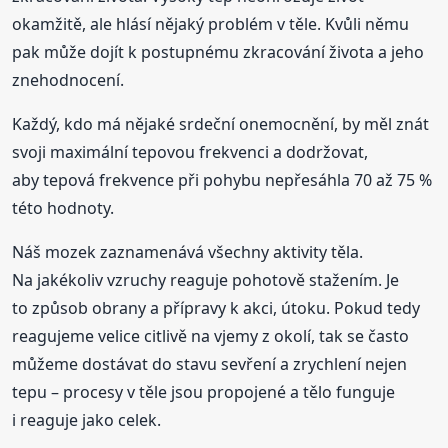
okamžitě, ale hlásí nějaký problém v těle. Kvůli němu
pak může dojít k postupnému zkracování života a jeho
znehodnocení.
Každý, kdo má nějaké srdeční onemocnění, by měl znát
svoji maximální tepovou frekvenci a dodržovat,
aby tepová frekvence při pohybu nepřesáhla 70 až 75 %
této hodnoty.
Náš mozek zaznamenává všechny aktivity těla.
Na jakékoliv vzruchy reaguje pohotově stažením. Je
to způsob obrany a přípravy k akci, útoku. Pokud tedy
reagujeme velice citlivě na vjemy z okolí, tak se často
můžeme dostávat do stavu sevření a zrychlení nejen
tepu – procesy v těle jsou propojené a tělo funguje
i reaguje jako celek.