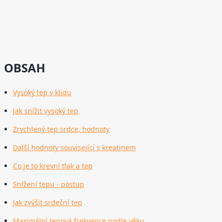
OBSAH
Vysoký tep v klidu
Jak snížit vysoký tep
Zrychlený tep srdce, hodnoty
Další hodnoty související s kreatinem
Co je to krevní tlak a tep
Snížení tepu - postup
Jak zvýšit srdeční tep
Maximální tepová frekvence podle věku