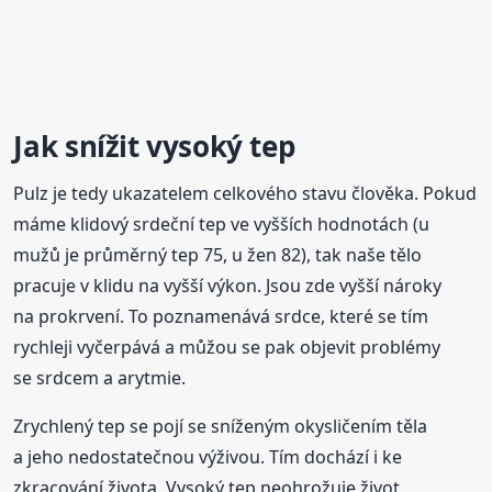
Jak snížit vysoký tep
Pulz je tedy ukazatelem celkového stavu člověka. Pokud
máme klidový srdeční tep ve vyšších hodnotách (u
mužů je průměrný tep 75, u žen 82), tak naše tělo
pracuje v klidu na vyšší výkon. Jsou zde vyšší nároky
na prokrvení. To poznamenává srdce, které se tím
rychleji vyčerpává a můžou se pak objevit problémy
se srdcem a arytmie.
Zrychlený tep se pojí se sníženým okysličením těla
a jeho nedostatečnou výživou. Tím dochází i ke
zkracování života. Vysoký tep neohrožuje život