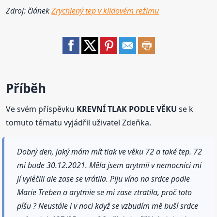
Zdroj: článek
Zrychlený tep v klidovém režimu
Příběh
Ve svém příspěvku
KREVNÍ TLAK PODLE VĚKU
se k
tomuto tématu vyjádřil uživatel Zdeňka.
Dobrý den, jaký mám mít tlak ve věku 72 a také tep. 72
mi bude 30.12.2021. Měla jsem arytmii v nemocnici mi
jí vyléčili ale zase se vrátila. Piju víno na srdce podle
Marie Treben a arytmie se mi zase ztratila, proč toto
píšu ? Neustále i v noci když se vzbudím mě buší srdce