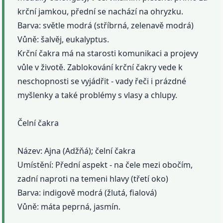
krční jamkou, přední se nachází na ohryzku.
Barva: světle modrá (stříbrná, zelenavě modrá)
Vůně: šalvěj, eukalyptus.
Krční čakra má na starosti komunikaci a projevy
vůle v životě. Zablokování krční čakry vede k
neschopnosti se vyjádřit - vady řeči i prázdné
myšlenky a také problémy s vlasy a chlupy.
Čelní čakra
Název: Ajna (Adžňá); čelní čakra
Umístění: Přední aspekt - na čele mezi obočím,
zadní naproti na temeni hlavy (třetí oko)
Barva: indigově modrá (žlutá, fialová)
Vůně: máta peprná, jasmín.