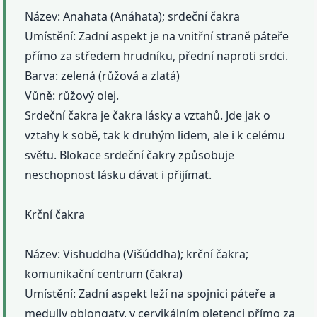
Název: Anahata (Anáhata); srdeční čakra
Umístění: Zadní aspekt je na vnitřní straně páteře
přímo za středem hrudníku, přední naproti srdci.
Barva: zelená (růžová a zlatá)
Vůně: růžový olej.
Srdeční čakra je čakra lásky a vztahů. Jde jak o
vztahy k sobě, tak k druhým lidem, ale i k celému
světu. Blokace srdeční čakry způsobuje
neschopnost lásku dávat i přijímat.
Krční čakra
Název: Vishuddha (Višúddha); krční čakra;
komunikační centrum (čakra)
Umístění: Zadní aspekt leží na spojnici páteře a
medully oblongaty, v cervikálním pletenci přímo za