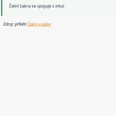
Čelní čakra se spojuje s intui
Zdroj: příběh
Čakry a vlasy