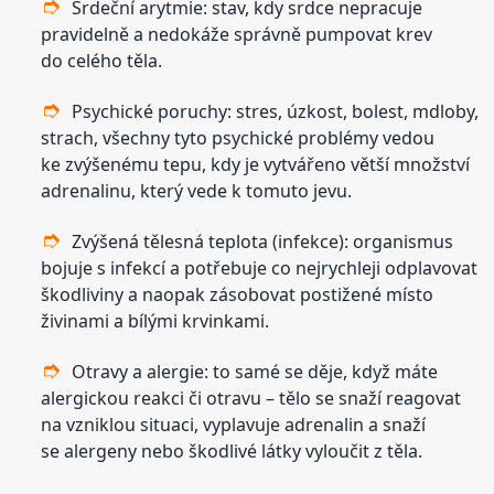
Srdeční arytmie: stav, kdy srdce nepracuje
pravidelně a nedokáže správně pumpovat krev
do celého těla.
Psychické poruchy: stres, úzkost, bolest, mdloby,
strach, všechny tyto psychické problémy vedou
ke zvýšenému tepu, kdy je vytvářeno větší množství
adrenalinu, který vede k tomuto jevu.
Zvýšená tělesná teplota (infekce): organismus
bojuje s infekcí a potřebuje co nejrychleji odplavovat
škodliviny a naopak zásobovat postižené místo
živinami a bílými krvinkami.
Otravy a alergie: to samé se děje, když máte
alergickou reakci či otravu – tělo se snaží reagovat
na vzniklou situaci, vyplavuje adrenalin a snaží
se alergeny nebo škodlivé látky vyloučit z těla.