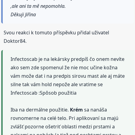
,ale ani ta mě nepomohla.
Děkuji Jiřina
Svou reakci k tomuto příspěvku přidal uživatel
Doktor84.
Infectoscab je na lekársky predpíš čo onem nevíte
ako sem zde spomenul že nie moc učine kožna
vám može dat i na predpis sirovu mast ale aj máte
silne tak vám hold nepože ale vratime se
Infectoscab :Spôsob použitia
Iba na dermálne použitie.
Krém
sa nanáša
rovnomerne na celé telo. Pri aplikovaní sa majú
zvlášť pozorne ošetriť oblasti medzi prstami a
palcami na nohách (a tiež pod nechtami prstov a