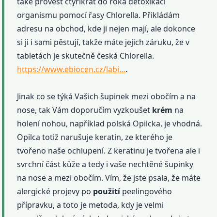
také provést čtyřikrát do roka detoxikaci
organismu pomocí řasy Chlorella. Přikládám
adresu na obchod, kde ji nejen mají, ale dokonce
si ji i sami pěstují, takže máte jejich záruku, že v
tabletách je skutečně česká Chlorella.
https://www.ebiocen.cz/labi…
.
Jinak co se týká Vašich šupinek mezi obočím a na
nose, tak Vám doporučím vyzkoušet
krém
na
holení nohou, například polská Opilcka, je vhodná.
Opilca totiž narušuje keratin, ze kterého je
tvořeno naše ochlupení. Z keratinu je tvořena ale i
svrchní část kůže a tedy i vaše nechtěné šupinky
na nose a mezi obočím. Vím, že jste psala, že máte
alergické projevy po
použití
peelingového
přípravku, a toto je metoda, kdy je velmi