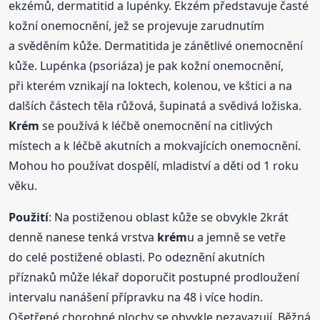
ekzémů, dermatitid a lupénky. Ekzém představuje časté
kožní onemocnění, jež se projevuje zarudnutím
a svěděním kůže. Dermatitida je zánětlivé onemocnění
kůže. Lupénka (psoriáza) je pak kožní onemocnění,
při kterém vznikají na loktech, kolenou, ve kštici a na
dalších částech těla růžová, šupinatá a svědivá ložiska.
Krém
se používá k léčbě onemocnění na citlivých
místech a k léčbě akutních a mokvajících onemocnění.
Mohou ho používat dospělí, mladiství a děti od 1 roku
věku.
Použití
: Na postiženou oblast kůže se obvykle 2krát
denně nanese tenká vrstva
krém
u a jemně se vetře
do celé postižené oblasti. Po odeznění akutních
příznaků může lékař doporučit postupné prodloužení
intervalu nanášení přípravku na 48 i více hodin.
Ošetřené chorobné plochy se obvykle nezavazují. Běžná