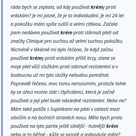
ráda bych se zeptala, od kdy používat
krém
y proti
vráskám? Je mi jasné, že je to individuální. Je mi 24 let
a pokožku mám spíše sušší a velmi citlivou. Začala
jsem nedávno používat
krém
proti stárnutí pleti od
značky Clinique pro suchou až velmi suchou pokožku.
Nicméně v lékárně mi bylo řečeno, že když začnu
používat
krém
y proti vráskám příliš brzy, stane se
moje pleť vůči složkám proti stárnutí rezistentní a v
budoucnu už mi tyto složky nebudou pomáhat.
Popravdě řečeno, moc tomu nerozumím, protože tohle
by se úřeci mohlo stát i čtyřicátnici, která je začně
používat a její pleť bude následně rezistentní. Nebo ne?
Mám také potíže s šupinkami na pleti v oblasti mezi
obočím a na bočních stranách nosu. Měla bych proto
používat na tyto partie ještě silnější - hutnější
krém
nebo je to běžné - kůže se prostě a jednoduše měni?