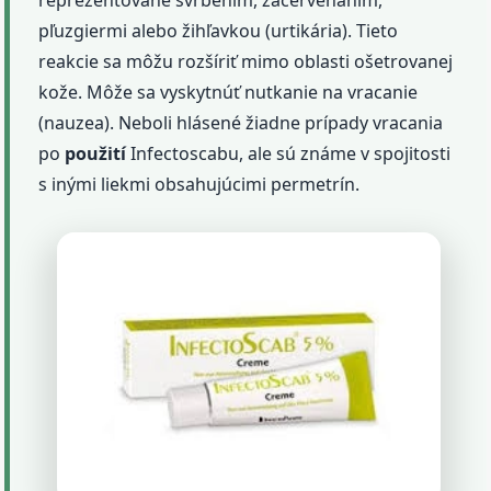
pľuzgiermi alebo žihľavkou (urtikária). Tieto
reakcie sa môžu rozšíriť mimo oblasti ošetrovanej
kože. Môže sa vyskytnúť nutkanie na vracanie
(nauzea). Neboli hlásené žiadne prípady vracania
po
použití
Infectoscabu, ale sú známe v spojitosti
s inými liekmi obsahujúcimi permetrín.