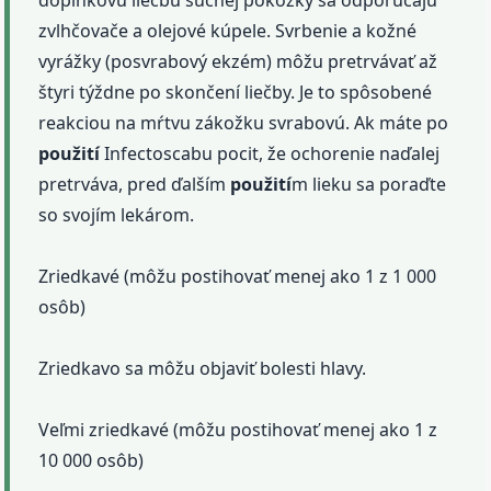
zvlhčovače a olejové kúpele. Svrbenie a kožné
vyrážky (posvrabový ekzém) môžu pretrvávať až
štyri týždne po skončení liečby. Je to spôsobené
reakciou na mŕtvu zákožku svrabovú. Ak máte po
použití
Infectoscabu pocit, že ochorenie naďalej
pretrváva, pred ďalším
použití
m lieku sa poraďte
so svojím lekárom.
Zriedkavé (môžu postihovať menej ako 1 z 1 000
osôb)
Zriedkavo sa môžu objaviť bolesti hlavy.
Veľmi zriedkavé (môžu postihovať menej ako 1 z
10 000 osôb)