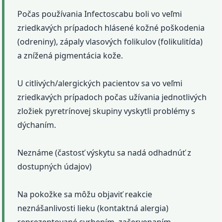
Počas používania Infectoscabu boli vo veľmi
zriedkavých prípadoch hlásené kožné poškodenia
(odreniny), zápaly vlasových folikulov (folikulitída)
a znížená pigmentácia kože.
U citlivých/alergických pacientov sa vo veľmi
zriedkavých prípadoch počas užívania jednotlivých
zložiek pyretrínovej skupiny vyskytli problémy s
dýchaním.
Neznáme (častosť výskytu sa nadá odhadnúť z
dostupných údajov)
Na pokožke sa môžu objaviť reakcie
neznášanlivosti lieku (kontaktná alergia)
reprezentované svrbením, začervenaním,