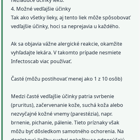
4. Možné vedľajšie účinky
Tak ako všetky lieky, aj tento liek môže spôsobovať
vedľajšie účinky, hoci sa neprejavia u každého.
Ak sa objavia vážne alergické reakcie, okamžite
vyhľadajte lekára. V takomto prípade nesmiete
Infectoscab viac používať.
Časté (môžu postihovať menej ako 1 z 10 osôb)
Medzi časté vedľajšie účinky patria svrbenie
(pruritus), začervenanie kože, suchá koža alebo
nezvyčajné kožné vnemy (parestézia), napr.
brnenie, pichanie, pálenie. Tieto príznaky však
môžu byť dôsledkom samotného ochorenia. Na
doplnkovú liečbu suchej pokožky sa odporúčajú