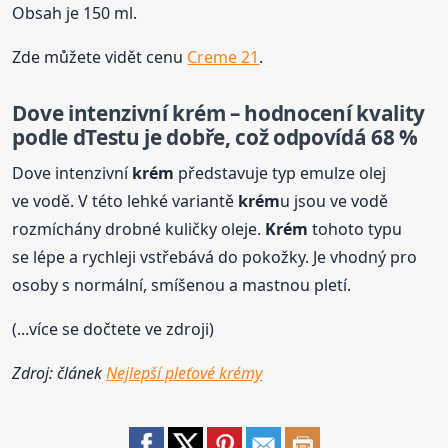
Obsah je 150 ml.
Zde můžete vidět cenu
Creme 21
.
Dove intenzivní
krém
– hodnocení kvality
podle dTestu je dobře, což odpovídá 68 %
Dove intenzivní
krém
představuje typ emulze olej
ve vodě. V této lehké variantě
krém
u jsou ve vodě
rozmíchány drobné kuličky oleje.
Krém
tohoto typu
se lépe a rychleji vstřebává do pokožky. Je vhodný pro
osoby s normální, smíšenou a mastnou pletí.
(...více se dočtete ve zdroji)
Zdroj: článek
Nejlepší pleťové krémy