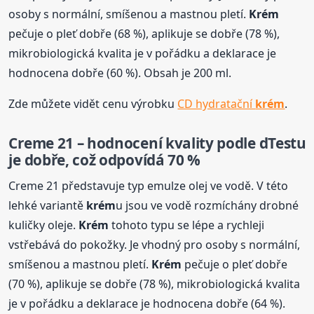
osoby s normální, smíšenou a mastnou pletí.
Krém
pečuje o pleť dobře (68 %), aplikuje se dobře (78 %),
mikrobiologická kvalita je v pořádku a deklarace je
hodnocena dobře (60 %). Obsah je 200 ml.
Zde můžete vidět cenu výrobku
CD hydratační
krém
.
Creme 21 – hodnocení kvality podle dTestu
je dobře, což odpovídá 70 %
Creme 21 představuje typ emulze olej ve vodě. V této
lehké variantě
krém
u jsou ve vodě rozmíchány drobné
kuličky oleje.
Krém
tohoto typu se lépe a rychleji
vstřebává do pokožky. Je vhodný pro osoby s normální,
smíšenou a mastnou pletí.
Krém
pečuje o pleť dobře
(70 %), aplikuje se dobře (78 %), mikrobiologická kvalita
je v pořádku a deklarace je hodnocena dobře (64 %).