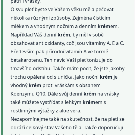
patří i vrásky.
O svu pleť byste ve Vašem věku měla pečovat
několika různými způsoby. Zejména čistícím
mlékem a vhodným nočním a denním
krém
em.
Například Váš denní
krém
, by měl v sobě
obsahovat antioxidanty, což jsou vitamíny A, E a C.
Především pak přírodní vitamín A ve formě
betakarotenu. Ten navíc Vaši pleť tonizuje do
tmavšího odstínu. Takže máte pocit, že jste jakoby
trochu opálená od sluníčka. Jako noční
krém
je
vhodný
krém
proti vráskám s obsahem
Koenzymu Q10. Dále svůj denní
krém
na vrásky
také můžete vystřídat s lehkým
krém
em s
rostlinnými výtažky z aloe vera.
Nezapomínejme také na skutečnost, že na pleti se
odráží celkový stav Vašeho těla. Takže doporučuji