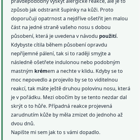
pravděpodobný výskyt alergické reakce, ale je to
způsob jak odstranit šupinky na kůži. Proto
doporučuji opatrnost a nejdříve ošetřit jen malou
část na jedné straně vašeho nosu s dobou
působení, která je uvedena v návodu
použití
.
Kdybyste cítila během působení opravdu
nepříjemné pálení, tak si to raději smyjte a
následně ošetřete indulonou nebo podobným
mastným
krém
em a nechte v klidu. Kdyby se to
moc nepovedlo a projevilo by se to viditelnou
reakcí, tak máte ještě druhou polovinu nosu, která
je v pořádku. Mezi obočím by se tento nezdar dal
skrýt o to hůře. Případná reakce projevená
zarudnutím kůže by měla zmizet do jednoho až
dvou dnů.
Napište mi sem jak to s vámi dopadlo.