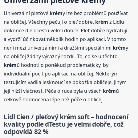
Univerzální pleťové
krém
y
Univerzální pleťové
krém
y lze bez problémů používat
na obličej. Všechny pečují o pleť dobře,
krém
z Lidlu
dokonce dle dTestu velmi dobře. Pleť dobře hydratují
a vydrží účinkovat několik hodin po aplikaci. V tomto
není mezi univerzálními a dražšími speciálními
krém
y
na obličej žádný výrazný rozdíl. To, co se u těchto
krém
ů hodnotilo poněkud problematicky, byl
individuální pocit po aplikaci na obličej. Některým
testujícím vadila lesknoucí se pokožka obličeje, jiným
její nižší vláčnost. Péče o ruce byla u všech
krém
ů
celkově hodnocena lépe než péče o obličej.
Lidl Cien / pleťový
krém
soft – hodnocení
kvality podle dTestu je velmi dobře, což
odpovídá 82 %