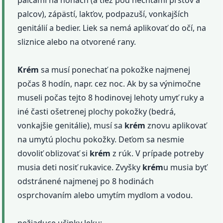
palcov), zápästí, lakťov, podpazuší, vonkajších
genitálií a bedier. Liek sa nemá aplikovať do očí, na
sliznice alebo na otvorené rany.
Krém
sa musí ponechať na pokožke najmenej
počas 8 hodín, napr. cez noc. Ak by sa výnimočne
museli počas tejto 8 hodinovej lehoty umyť ruky a
iné časti ošetrenej plochy pokožky (bedrá,
vonkajšie genitálie), musí sa
krém
znovu aplikovať
na umytú plochu pokožky. Deťom sa nesmie
dovoliť oblizovať si
krém
z rúk. V prípade potreby
musia deti nosiť rukavice. Zvyšky
krém
u musia byť
odstránené najmenej po 8 hodinách
osprchovaním alebo umytím mydlom a vodou.
nežiaduce učinky leku: