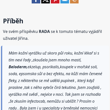
Příběh
Ve svém příspěvku
RADA
se k tomuto tématu vyjádřil
uživatel Jiřina.
Mám kožní vyrážku už skoro půl roku, kožní lékař si s
tím nevi řady ,zkoušela jsem mnoho mastí,
Beloderm
,ekzelup, psorikalis,koupele v mořské soli,
soda, epsomska sůl a bez efektu, na kůži mám červené
fleky, z některého se mě udělá pupínek , který když
praskne ,tak s něho vyteče čirá tekutina. Jsem zoufalá ,
vyrážka mě svědí , nejvíce v noci. Tak jsem se rozhodla
,že zkusím infectocab, nemůžu si ublížit ? Prosím o
radu . Byla jsem i u specialisty v brněnské nemocnici