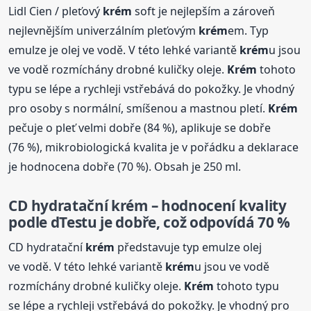
Lidl Cien / pleťový
krém
soft je nejlepším a zároveň
nejlevnějším univerzálním pleťovým
krém
em. Typ
emulze je olej ve vodě. V této lehké variantě
krém
u jsou
ve vodě rozmíchány drobné kuličky oleje.
Krém
tohoto
typu se lépe a rychleji vstřebává do pokožky. Je vhodný
pro osoby s normální, smíšenou a mastnou pletí.
Krém
pečuje o pleť velmi dobře (84 %), aplikuje se dobře
(76 %), mikrobiologická kvalita je v pořádku a deklarace
je hodnocena dobře (70 %). Obsah je 250 ml.
CD hydratační
krém
– hodnocení kvality
podle dTestu je dobře, což odpovídá 70 %
CD hydratační
krém
představuje typ emulze olej
ve vodě. V této lehké variantě
krém
u jsou ve vodě
rozmíchány drobné kuličky oleje.
Krém
tohoto typu
se lépe a rychleji vstřebává do pokožky. Je vhodný pro