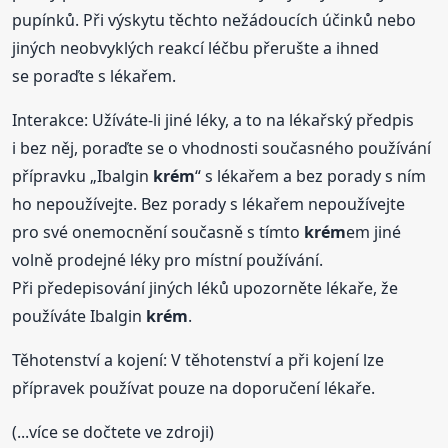
pupínků. Při výskytu těchto nežádoucích účinků nebo
jiných neobvyklých reakcí léčbu přerušte a ihned
se poraďte s lékařem.
Interakce: Užíváte-li jiné léky, a to na lékařský předpis
i bez něj, poraďte se o vhodnosti současného používání
přípravku „Ibalgin
krém
“ s lékařem a bez porady s ním
ho nepoužívejte. Bez porady s lékařem nepoužívejte
pro své onemocnění současně s tímto
krém
em jiné
volně prodejné léky pro místní používání.
Při předepisování jiných léků upozorněte lékaře, že
používáte Ibalgin
krém
.
Těhotenství a kojení: V těhotenství a při kojení lze
přípravek používat pouze na doporučení lékaře.
(...více se dočtete ve zdroji)