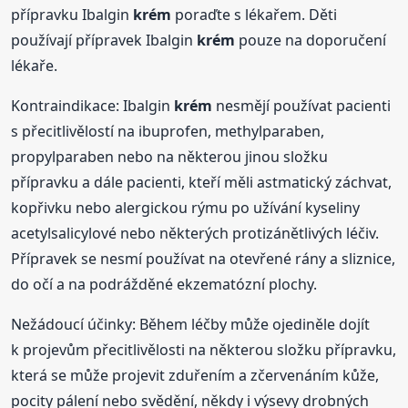
přípravku Ibalgin
krém
poraďte s lékařem. Děti
používají přípravek Ibalgin
krém
pouze na doporučení
lékaře.
Kontraindikace: Ibalgin
krém
nesmějí používat pacienti
s přecitlivělostí na ibuprofen, methylparaben,
propylparaben nebo na některou jinou složku
přípravku a dále pacienti, kteří měli astmatický záchvat,
kopřivku nebo alergickou rýmu po užívání kyseliny
acetylsalicylové nebo některých protizánětlivých léčiv.
Přípravek se nesmí používat na otevřené rány a sliznice,
do očí a na podrážděné ekzematózní plochy.
Nežádoucí účinky: Během léčby může ojediněle dojít
k projevům přecitlivělosti na některou složku přípravku,
která se může projevit zduřením a zčervenáním kůže,
pocity pálení nebo svědění, někdy i výsevy drobných