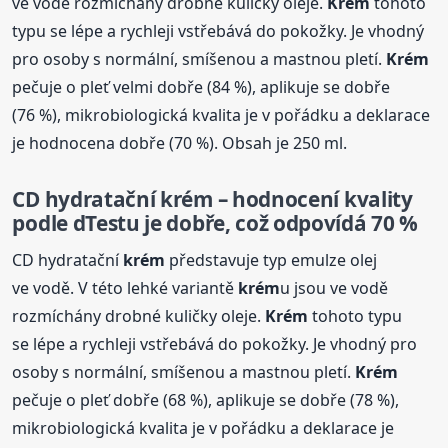
ve vodě rozmíchány drobné kuličky oleje.
Krém
tohoto
typu se lépe a rychleji vstřebává do pokožky. Je vhodný
pro osoby s normální, smíšenou a mastnou pletí.
Krém
pečuje o pleť velmi dobře (84 %), aplikuje se dobře
(76 %), mikrobiologická kvalita je v pořádku a deklarace
je hodnocena dobře (70 %). Obsah je 250 ml.
CD hydratační
krém
– hodnocení kvality
podle dTestu je dobře, což odpovídá 70 %
CD hydratační
krém
představuje typ emulze olej
ve vodě. V této lehké variantě
krém
u jsou ve vodě
rozmíchány drobné kuličky oleje.
Krém
tohoto typu
se lépe a rychleji vstřebává do pokožky. Je vhodný pro
osoby s normální, smíšenou a mastnou pletí.
Krém
pečuje o pleť dobře (68 %), aplikuje se dobře (78 %),
mikrobiologická kvalita je v pořádku a deklarace je