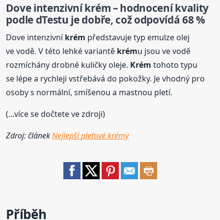
Dove intenzivní
krém
– hodnocení kvality
podle dTestu je dobře, což odpovídá 68 %
Dove intenzivní
krém
představuje typ emulze olej
ve vodě. V této lehké variantě
krém
u jsou ve vodě
rozmíchány drobné kuličky oleje.
Krém
tohoto typu
se lépe a rychleji vstřebává do pokožky. Je vhodný pro
osoby s normální, smíšenou a mastnou pletí.
(...více se dočtete ve zdroji)
Zdroj: článek
Nejlepší pleťové krémy
Příběh