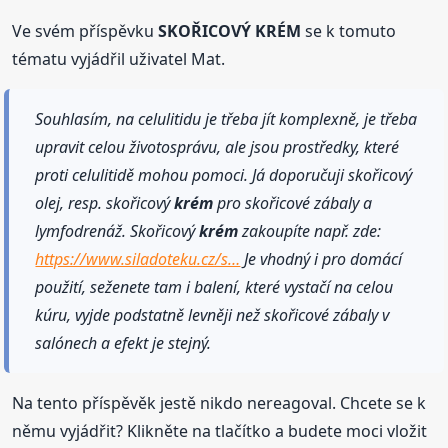
Ve svém příspěvku
SKOŘICOVÝ KRÉM
se k tomuto
tématu vyjádřil uživatel Mat.
Souhlasím, na celulitidu je třeba jít komplexně, je třeba
upravit celou životosprávu, ale jsou prostředky, které
proti celulitidě mohou pomoci. Já doporučuji skořicový
olej, resp. skořicový
krém
pro skořicové zábaly a
lymfodrenáž. Skořicový
krém
zakoupíte např. zde:
https://www.siladoteku.cz/s…
Je vhodný i pro domácí
použití, seženete tam i balení, které vystačí na celou
kúru, vyjde podstatně levněji než skořicové zábaly v
salónech a efekt je stejný.
Na tento příspěvěk jestě nikdo nereagoval. Chcete se k
němu vyjádřit? Klikněte na tlačítko a budete moci vložit