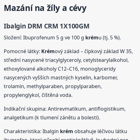
Mazání na žíly a cévy
Ibalgin DRM CRM 1X100GM
Složení: Ibuprofenum 5 g ve 100 g
krém
u (tj. 5 %).
Pomocné látky:
Krém
ový základ – čípkový základ W 35,
střední nasycené triacylglyceroly, cetylstearylalkohol,
ethoxylované alkoholy C12–C16, monoglyceridy
nasycených vyšších mastných kyselin, karbomer,
trolamin, methylparaben, propylparaben,
propylenglykol, čištěná voda.
Indikační skupina: Antirevmatikum, antiflogistikum,
analgetikum (k tlumení zánětu a bolesti).
Charakteristika: Ibalgin
krém
obsahuje léčivou látku
ibuprofen, který působí protizánětlivě. Je vhodný pro