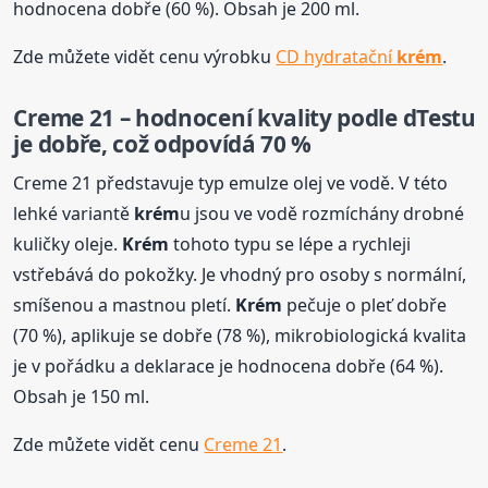
hodnocena dobře (60 %). Obsah je 200 ml.
Zde můžete vidět cenu výrobku
CD hydratační
krém
.
Creme 21 – hodnocení kvality podle dTestu
je dobře, což odpovídá 70 %
Creme 21 představuje typ emulze olej ve vodě. V této
lehké variantě
krém
u jsou ve vodě rozmíchány drobné
kuličky oleje.
Krém
tohoto typu se lépe a rychleji
vstřebává do pokožky. Je vhodný pro osoby s normální,
smíšenou a mastnou pletí.
Krém
pečuje o pleť dobře
(70 %), aplikuje se dobře (78 %), mikrobiologická kvalita
je v pořádku a deklarace je hodnocena dobře (64 %).
Obsah je 150 ml.
Zde můžete vidět cenu
Creme 21
.