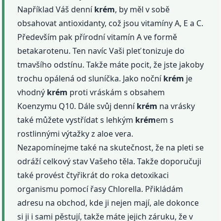
Například Váš denní
krém
, by měl v sobě
obsahovat antioxidanty, což jsou vitamíny A, E a C.
Především pak přírodní vitamín A ve formě
betakarotenu. Ten navíc Vaši pleť tonizuje do
tmavšího odstínu. Takže máte pocit, že jste jakoby
trochu opálená od sluníčka. Jako noční
krém
je
vhodný
krém
proti vráskám s obsahem
Koenzymu Q10. Dále svůj denní
krém
na vrásky
také můžete vystřídat s lehkým
krém
em s
rostlinnými výtažky z aloe vera.
Nezapomínejme také na skutečnost, že na pleti se
odráží celkový stav Vašeho těla. Takže doporučuji
také provést čtyřikrát do roka detoxikaci
organismu pomocí řasy Chlorella. Přikládám
adresu na obchod, kde ji nejen mají, ale dokonce
si ji i sami pěstují, takže máte jejich záruku, že v