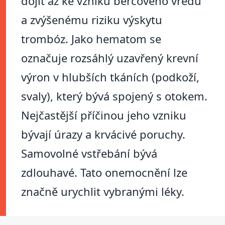
dojít až ke vzniku bércového vředu
a zvýšenému riziku výskytu
trombóz. Jako hematom se
označuje rozsáhlý uzavřený krevní
výron v hlubších tkáních (podkoží,
svaly), který bývá spojený s otokem.
Nejčastější příčinou jeho vzniku
bývají úrazy a krvácivé poruchy.
Samovolné vstřebání bývá
zdlouhavé. Tato onemocnění lze
značně urychlit vybranými léky.