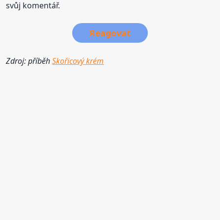
svůj komentář.
Reagovat
Zdroj: příběh
Skořicový krém