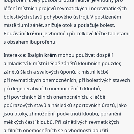
léčení místních projevů revmatických i nerevmatických
bolestivých stavů pohybového ústrojí. V postiženém
místě tlumí zánět, snižuje otok a potlačuje bolest.
Používání
krém
u je vhodné i při celkové léčbě tabletami
s obsahem ibuprofenu.
Interakce: Ibalgin
krém
mohou používat dospělí
a mladiství k místní léčbě zánětů kloubních pouzder,
zánětů šlach a svalových úponů, k místní léčbě
při revmatických onemocněních, při bolestivých stavech
při degenerativních onemocněních kloubů,
při povrchních žilních onemocněních, k léčbě
poúrazových stavů a následků sportovních úrazů, jako
jsou otoky, zhmoždění, podvrtnutí kloubu, poranění
měkkých částí kloubů. Při zánětlivých revmatických
a žilních onemocněních se o vhodnosti použití