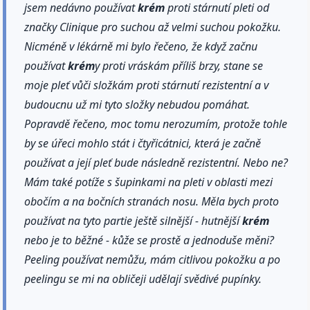
jsem nedávno používat
krém
proti stárnutí pleti od
značky Clinique pro suchou až velmi suchou pokožku.
Nicméně v lékárně mi bylo řečeno, že když začnu
používat
krém
y proti vráskám příliš brzy, stane se
moje pleť vůči složkám proti stárnutí rezistentní a v
budoucnu už mi tyto složky nebudou pomáhat.
Popravdě řečeno, moc tomu nerozumím, protože tohle
by se úřeci mohlo stát i čtyřicátnici, která je začně
používat a její pleť bude následně rezistentní. Nebo ne?
Mám také potíže s šupinkami na pleti v oblasti mezi
obočím a na bočních stranách nosu. Měla bych proto
používat na tyto partie ještě silnější - hutnější
krém
nebo je to běžné - kůže se prostě a jednoduše měni?
Peeling používat nemůžu, mám citlivou pokožku a po
peelingu se mi na obličeji udělají svědivé pupínky.