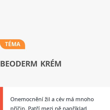
TÉMA
BEODERM KRÉM
Onemocnění žil a cév má mnoho
příčin. Patří mezi ně například