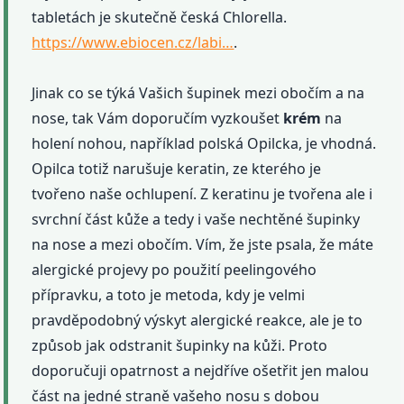
tabletách je skutečně česká Chlorella.
https://www.ebiocen.cz/labi…
.
Jinak co se týká Vašich šupinek mezi obočím a na
nose, tak Vám doporučím vyzkoušet
krém
na
holení nohou, například polská Opilcka, je vhodná.
Opilca totiž narušuje keratin, ze kterého je
tvořeno naše ochlupení. Z keratinu je tvořena ale i
svrchní část kůže a tedy i vaše nechtěné šupinky
na nose a mezi obočím. Vím, že jste psala, že máte
alergické projevy po použití peelingového
přípravku, a toto je metoda, kdy je velmi
pravděpodobný výskyt alergické reakce, ale je to
způsob jak odstranit šupinky na kůži. Proto
doporučuji opatrnost a nejdříve ošetřit jen malou
část na jedné straně vašeho nosu s dobou