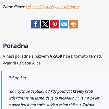
Zdroj: článek
Léky na žíly a cévy bez předpisu
Poradna
V naší poradně s názvem
VRÁSKY
se k tomuto tématu
vyjádřil uživatel Alice.
Pěkný den,
ráda bych se zeptala, od kdy používat
krém
y proti
vráskám? Je mi jasné, že je to individuální. Je mi 24 let
a pokožku mám spíše sušší a velmi citlivou. Začala