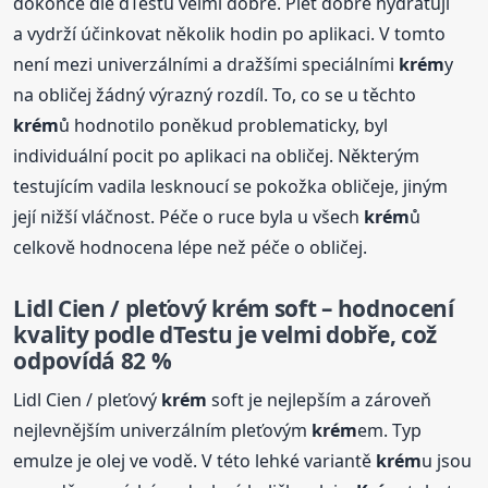
dokonce dle dTestu velmi dobře. Pleť dobře hydratují
a vydrží účinkovat několik hodin po aplikaci. V tomto
není mezi univerzálními a dražšími speciálními
krém
y
na obličej žádný výrazný rozdíl. To, co se u těchto
krém
ů hodnotilo poněkud problematicky, byl
individuální pocit po aplikaci na obličej. Některým
testujícím vadila lesknoucí se pokožka obličeje, jiným
její nižší vláčnost. Péče o ruce byla u všech
krém
ů
celkově hodnocena lépe než péče o obličej.
Lidl Cien / pleťový
krém
soft – hodnocení
kvality podle dTestu je velmi dobře, což
odpovídá 82 %
Lidl Cien / pleťový
krém
soft je nejlepším a zároveň
nejlevnějším univerzálním pleťovým
krém
em. Typ
emulze je olej ve vodě. V této lehké variantě
krém
u jsou