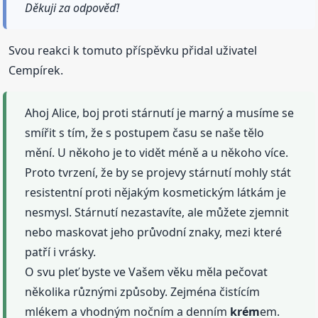
Děkuji za odpověď!
Svou reakci k tomuto příspěvku přidal uživatel
Cempírek.
Ahoj Alice, boj proti stárnutí je marný a musíme se
smířit s tím, že s postupem času se naše tělo
mění. U někoho je to vidět méně a u někoho více.
Proto tvrzení, že by se projevy stárnutí mohly stát
resistentní proti nějakým kosmetickým látkám je
nesmysl. Stárnutí nezastavíte, ale můžete zjemnit
nebo maskovat jeho průvodní znaky, mezi které
patří i vrásky.
O svu pleť byste ve Vašem věku měla pečovat
několika různými způsoby. Zejména čistícím
mlékem a vhodným nočním a denním
krém
em.