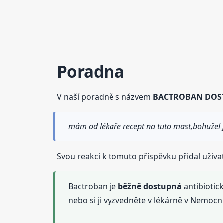
Poradna
V naší poradně s názvem
BACTROBAN DOS
mám od lékaře recept na tuto mast,bohužel j
Svou reakci k tomuto příspěvku přidal uživa
Bactroban je
běžně
dostupná
antibiotic
nebo si ji vyzvedněte v lékárně v Nemocni