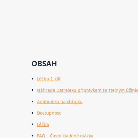
OBSAH
Léčba 2. díl
Náhrada Detralexu přípravkem se stejným účin
Antibiotika na chřipku
Dostupnost
Léčba
FAQ – Často kladené otázky