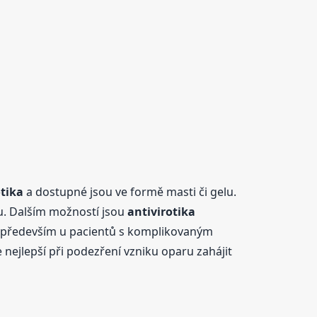
otika
a dostupné jsou ve formě masti či gelu.
tu. Dalším možností jsou
antivirotika
se především u pacientů s komplikovaným
ejlepší při podezření vzniku oparu zahájit