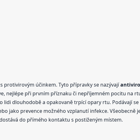
s protivirovým účinkem. Tyto přípravky se nazývají
antivir
říve, nejlépe při prvním příznaku či nepříjemném pocitu na r
ro lidi dlouhodobě a opakovaně trpící opary rtu. Podávají 
bo jako prevence možného vzplanutí infekce. Všeobecně je n
ě dostává do přímého kontaktu s postiženým místem.