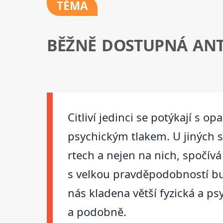
TÉMA
BĚŽNĚ DOSTUPNÁ ANT
Citliví jedinci se potýkají s 
psychickým tlakem. U jiných s
rtech a nejen na nich, spočív
s velkou pravděpodobností bu
nás kladena větší fyzická a p
a podobně.