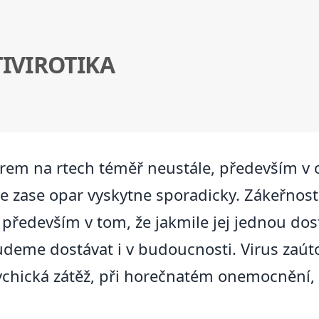
IVIROTIKA
oparem na rtech téměř neustále, především v
e zase opar vyskytne sporadicky. Zákeřnost
á především v tom, že jakmile jej jednou do
deme dostávat i v budoucnosti. Virus zaúto
sychická zátěž, při horečnatém onemocnění, 