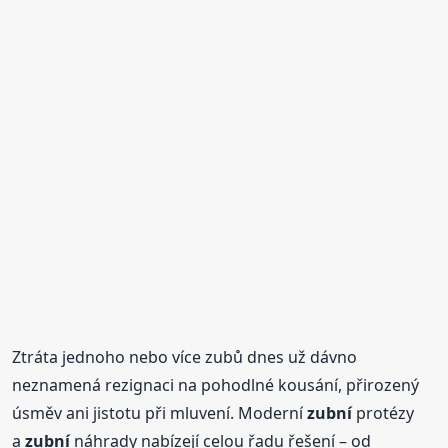
Ztráta jednoho nebo více zubů dnes už dávno
neznamená rezignaci na pohodlné kousání, přirozený
úsměv ani jistotu při mluvení. Moderní
zubní
protézy
a
zubní
náhrady nabízejí celou řadu řešení – od