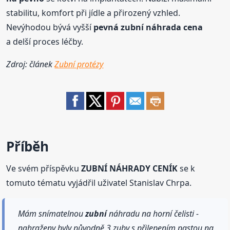
stabilitu, komfort při jídle a přirozený vzhled.
Nevýhodou bývá vyšší
pevná
zubní
náhrada cena
a delší proces léčby.
Zdroj: článek
Zubní protézy
Příběh
Ve svém příspěvku
ZUBNÍ NÁHRADY CENÍK
se k
tomuto tématu vyjádřil uživatel Stanislav Chrpa.
Mám snímatelnou
zubní
náhradu na horní čelisti -
nahraženy byly původně 3 zuby s přilepením pastou na