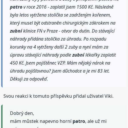
patro
v roce 2016 - zaplatil jsem 1500 Kč. Následně
byla letos vytržena stolička se zadrženým kořenem,
který musel být odstraněn chirurgickým zákrokem na
zubní
klinice FN v Praze - otvor do dutin. Do stávající
náhrady přidána stolička za úhradu. Po rozpadu
korunky na 4 vytrženy další 2 zuby a nyní mám za
úpravu stávající náhrady podle
zubní
lékařky zaplatit
450 Kč. Jsem pojištěnec VZP. Mám nějaký nárok na
úhradu pojišťovnou? Jsem důchodce a je mi 83 let.
Děkuji za odpověď.
Svou reakci k tomuto příspěvku přidal uživatel Viki.
Dobrý den,
mám můstek napevno horní
patro
, ale už mi