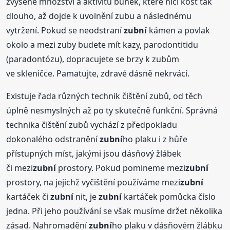
zvýšené množství a aktivitu buněk, které ničí kost tak
dlouho, až dojde k uvolnění zubu a následnému
vytržení. Pokud se neodstraní
zubní
kámen a povlak
okolo a mezi zuby budete mít kazy, parodontitidu
(paradontózu), dopracujete se brzy k zubům
ve skleničce. Pamatujte, zdravé dásně nekrvácí.
Existuje řada různých technik čištění zubů, od těch
úplně nesmyslných až po ty skutečně funkční. Správná
technika čištění zubů vychází z předpokladu
dokonalého odstranění
zubní
ho plaku i z hůře
přístupných míst, jakými jsou dásňový žlábek
či mezi
zubní
prostory. Pokud pomineme mezi
zubní
prostory, na jejichž vyčištění používáme mezi
zubní
kartáček či
zubní
nit, je
zubní
kartáček pomůcka číslo
jedna. Při jeho používání se však musíme držet několika
zásad. Nahromadění
zubní
ho plaku v dásňovém žlábku