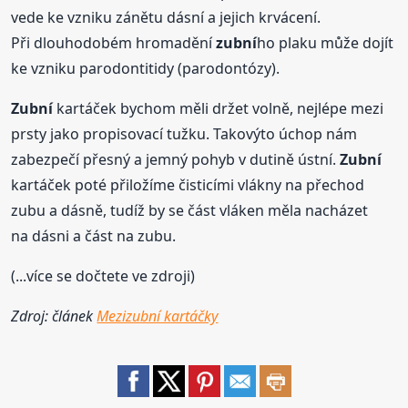
vede ke vzniku zánětu dásní a jejich krvácení.
Při dlouhodobém hromadění
zubní
ho plaku může dojít
ke vzniku parodontitidy (parodontózy).
Zubní
kartáček bychom měli držet volně, nejlépe mezi
prsty jako propisovací tužku. Takovýto úchop nám
zabezpečí přesný a jemný pohyb v dutině ústní.
Zubní
kartáček poté přiložíme čisticími vlákny na přechod
zubu a dásně, tudíž by se část vláken měla nacházet
na dásni a část na zubu.
(...více se dočtete ve zdroji)
Zdroj: článek
Mezizubní kartáčky