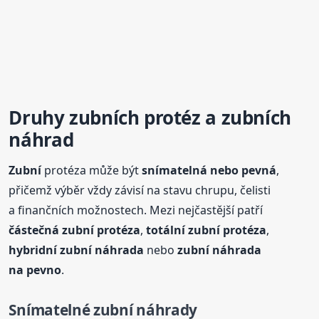
Druhy
zubní
ch protéz a
zubní
ch
náhrad
Zubní
protéza může být
snímatelná nebo pevná
,
přičemž výběr vždy závisí na stavu chrupu, čelisti
a finančních možnostech. Mezi nejčastější patří
částečná
zubní
protéza
,
totální
zubní
protéza
,
hybridní
zubní
náhrada
nebo
zubní
náhrada
na pevno
.
Snímatelné
zubní
náhrady