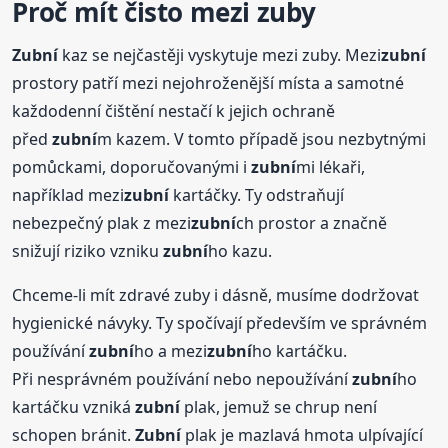
Proč mít čisto mezi zuby
Zubní
kaz se nejčastěji vyskytuje mezi zuby. Mezi
zubní
prostory patří mezi nejohroženější místa a samotné
každodenní čištění nestačí k jejich ochraně
před
zubní
m kazem. V tomto případě jsou nezbytnými
pomůckami, doporučovanými i
zubní
mi lékaři,
například mezi
zubní
kartáčky. Ty odstraňují
nebezpečný plak z mezi
zubní
ch prostor a značně
snižují riziko vzniku
zubní
ho kazu.
Chceme-li mít zdravé zuby i dásně, musíme dodržovat
hygienické návyky. Ty spočívají především ve správném
používání
zubní
ho a mezi
zubní
ho kartáčku.
Při nesprávném používání nebo nepoužívání
zubní
ho
kartáčku vzniká
zubní
plak, jemuž se chrup není
schopen bránit.
Zubní
plak je mazlavá hmota ulpívající