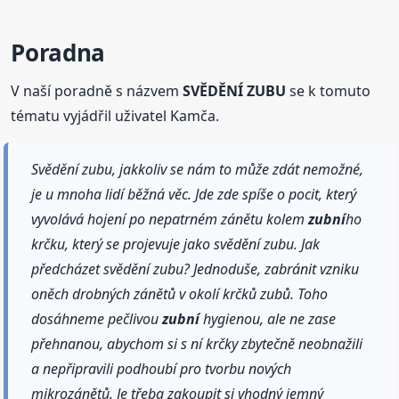
Poradna
V naší poradně s názvem
SVĚDĚNÍ ZUBU
se k tomuto
tématu vyjádřil uživatel Kamča.
Svědění zubu, jakkoliv se nám to může zdát nemožné,
je u mnoha lidí běžná věc. Jde zde spíše o pocit, který
vyvolává hojení po nepatrném zánětu kolem
zubní
ho
krčku, který se projevuje jako svědění zubu. Jak
předcházet svědění zubu? Jednoduše, zabránit vzniku
oněch drobných zánětů v okolí krčků zubů. Toho
dosáhneme pečlivou
zubní
hygienou, ale ne zase
přehnanou, abychom si s ní krčky zbytečně neobnažili
a nepřipravili podhoubí pro tvorbu nových
mikrozánětů. Je třeba zakoupit si vhodný jemný