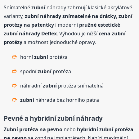
Snímatelné
zubní
náhrady zahrnují klasické akrylátové
varianty,
zubní
náhrady snímatelné na drátky
,
zubní
protézy na patentky
i moderní
pružné estetické
zubní
náhrady Deflex
. Výhodou je nižší
cena
zubní
protézy
a možnost jednoduché opravy.
horní
zubní
protéza
spodní
zubní
protéza
náhradní
zubní
protéza snímatelná
zubní
náhrada bez horního patra
Pevné a hybridní
zubní
náhrady
Zubní
protéza na pevno
nebo
hybridní
zubní
protéza
na pevno
se kotví na implantátech. Nabízí maximální