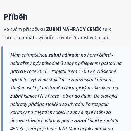
Příběh
Ve svém příspěvku
ZUBNÍ NÁHRADY CENÍK
se k
tomuto tématu vyjádřil uživatel Stanislav Chrpa.
Mám snímatelnou
zubní
náhradu na horní čelisti -
nahraženy byly původně 3 zuby s přilepením pastou na
patro
v roce 2016 - zaplatil jsem 1500 Kč. Následně
byla letos vytržena stolička se zadrženým kořenem,
který musel být odstraněn chirurgickým zákrokem na
zubní
klinice FN v Praze - otvor do dutin. Do stávající
náhrady přidána stolička za úhradu. Po rozpadu
korunky na 4 vytrženy další 2 zuby a nyní mám za
úpravu stávající náhrady podle
zubní
lékařky zaplatit
450 Kč. Jsem pojištěnec VZP. Mám nějaký nárok na