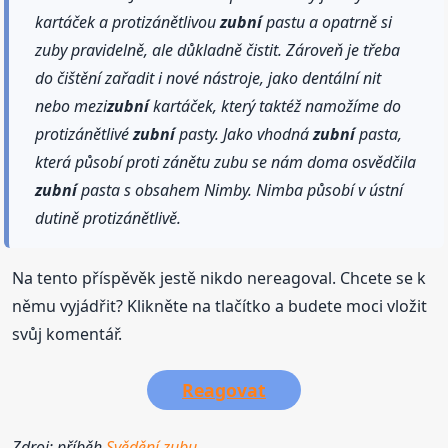
kartáček a protizánětlivou
zubní
pastu a opatrně si
zuby pravidelně, ale důkladně čistit. Zároveň je třeba
do čištění zařadit i nové nástroje, jako dentální nit
nebo mezi
zubní
kartáček, který taktéž namožíme do
protizánětlivé
zubní
pasty. Jako vhodná
zubní
pasta,
která působí proti zánětu zubu se nám doma osvědčila
zubní
pasta s obsahem Nimby. Nimba působí v ústní
dutině protizánětlivě.
Na tento příspěvěk jestě nikdo nereagoval. Chcete se k
němu vyjádřit? Klikněte na tlačítko a budete moci vložit
svůj komentář.
Reagovat
Zdroj: příběh
Svědění zubu