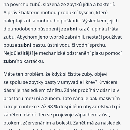
na povrchu zubů, složená ze zbytků jídla a bakterií.
A právě bakterie mohou produkcí kyselin, které
naleptají zub a mohou ho poškodit. Výsledkem jejich
dlouhodobého působení je
zubní
kaz či úplná ztráta
zubu. Abychom jeho tvorbě zabránili, nestačí používat
pouze
zubní
pastu, ústní vodu či vodní sprchu.
Nejdůležitější je mechanické odstranění plaku pomocí
zubní
ho kartáčku.
Máte ten problém, že když si čistíte zuby, objeví
se spolu se zbytky pasty v umyvadle i krev? Krvácení
dásní je následkem zánětu. Zánět probíhá v dásni a v
prostoru mezi ní a zubem. Tato rána je pak masivním
zdrojem infekce. Až 98 % dospělého obyvatelstva trpí
zánětem dásní. Ten se projevuje zápachem z úst,
otokem, zčervenáním a bolestí. Zánět má za následek