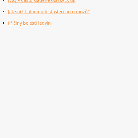
FAQ – Často kladené otázky 5. díl
Jak snížit hladinu testosteronu u mužů?
Příčiny bolesti ledvin