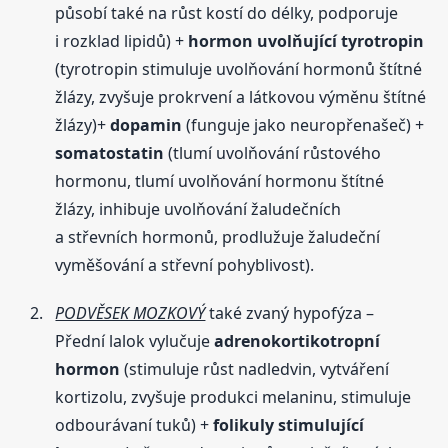
působí také na růst kostí do délky, podporuje
i rozklad lipidů) +
hormon uvolňující tyrotropin
(tyrotropin stimuluje uvolňování hormonů štítné
žlázy, zvyšuje prokrvení a látkovou výměnu štítné
žlázy)+
dopamin
(funguje jako neuropřenašeč) +
somatostatin
(tlumí uvolňování růstového
hormonu, tlumí uvolňování hormonu štítné
žlázy, inhibuje uvolňování žaludečních
a střevních hormonů, prodlužuje žaludeční
vyměšování a střevní pohyblivost).
PODVĚSEK MOZKOVÝ
také zvaný hypofýza –
Přední lalok vylučuje
adrenokortikotropní
hormon
(stimuluje růst nadledvin, vytváření
kortizolu, zvyšuje produkci melaninu, stimuluje
odbourávaní tuků) +
folikuly stimulující