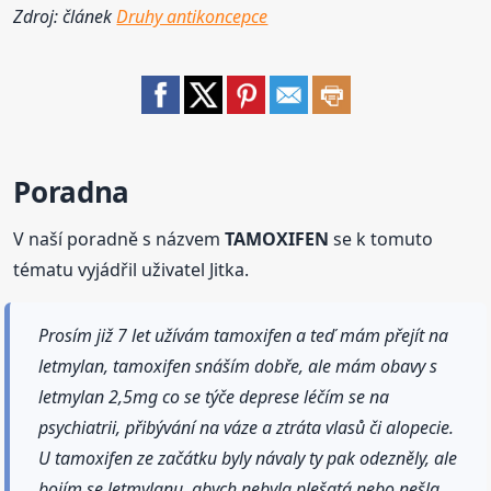
Zdroj: článek
Druhy antikoncepce
Poradna
V naší poradně s názvem
TAMOXIFEN
se k tomuto
tématu vyjádřil uživatel Jitka.
Prosím již 7 let užívám tamoxifen a teď mám přejít na
letmylan, tamoxifen snáším dobře, ale mám obavy s
letmylan 2,5mg co se týče deprese léčím se na
psychiatrii, přibývání na váze a ztráta vlasů či alopecie.
U tamoxifen ze začátku byly návaly ty pak odezněly, ale
bojím se letmylanu, abych nebyla plešatá nebo nešla