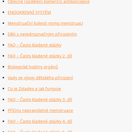
Obecné rozdělení komerční antikoncepce
ENDOKRINNÍ SYSTÉM
Menstruační bolesti mimo menstruaci
Děti s nejednoznačným přirozením
FAQ – Často kladené otázky
FAQ – Často kladené otázky 2. díl
Biologické hodiny orgánů
Vady ve vývoji dětského přirození
Co je Zoladex a jak funguje
FAQ – Často kladené otázky 3. díl
Příčiny nepravidelné menstruace
FAQ – Často kladené otázky 4. díl