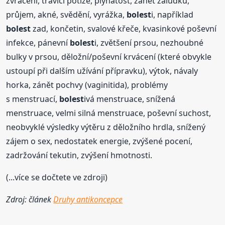
zvracení, trávicí potíže, plynatost, zánět žaludku,
průjem, akné, svědění, vyrážka,
bolest
i, například
bolest
zad, končetin, svalové křeče, kvasinkové poševní
infekce, pánevní
bolest
i, zvětšení prsou, nezhoubné
bulky v prsou, děložní/poševní krvácení (které obvykle
ustoupí při dalším užívání přípravku), výtok, návaly
horka, zánět pochvy (vaginitida), problémy
s menstruací,
bolest
ivá menstruace, snížená
menstruace, velmi silná menstruace, poševní suchost,
neobvyklé výsledky výtěru z děložního hrdla, snížený
zájem o sex, nedostatek energie, zvýšené pocení,
zadržování tekutin, zvýšení hmotnosti.
(...více se dočtete ve zdroji)
Zdroj: článek
Druhy antikoncepce