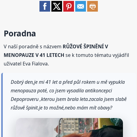
Poradna
V naší poradně s názvem
RŮŽOVÉ ŠPINĚNÍ V
MENOPAUZE V 41 LETECH
se k tomuto tématu vyjádřil
uživatel Eva Fialova.
Dobrý den,je mi 41 let a před půl rokem u mě vypukla
menopauza poté, co jsem vysadila antikoncepci
Depoproveru ,kterou jsem brala leta.zacala jsem slabě
růžově špinit.je to možné,nebo mám mít obavy?