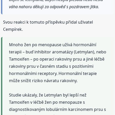
váha nahoru děkuji za odpověď s pozdravem Jitka.
Svou reakci k tomuto příspěvku přidal uživatel
Cempírek.
Mnoho žen po menopause užívá hormonální
terapii – buď inhibitor aromatázy (Letmylan), nebo
Tamoxifen – po operaci rakoviny prsu a jiné léčbě
rakoviny prsu v časném stadiu s pozitivními
hormonálními receptory. Hormonální terapie
může snížit riziko návratu rakoviny.
Studie ukázaly, že Letmylan byl lepší než
Tamoxifen v léčbě žen po menopauze s
diagnostikovaným lobulárním karcinomem prsu s