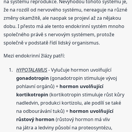
na systému reprodukce. Nevýhodou tohoto systému je,
že na rozdíl od nervového systému, nereaguje na různé
změny okamžitě, ale naopak se projeví až za nějakou
dobu. I přesto má ale tento endokrinní systém mnoho
společného právě s nervovým systémem, protože
společně v podstatě řídí lidský organismus.
Mezi endokrinní žlázy patří:
HYPOTALAMUS
- Vylučuje hormon uvolňující
gonadotropin
(gonadotropin stimuluje vývoj
pohlavní orgánů) +
hormon uvolňující
kortikotropin
(kortikotropin stimuluje růst kůry
nadledvin, produkci kortizolu, ale podílí se také
na odbourávání tuků) +
hormon uvolňující
růstový hormon
(růstový hormon má vliv
na játra a ledviny působí na proteosyntézu,