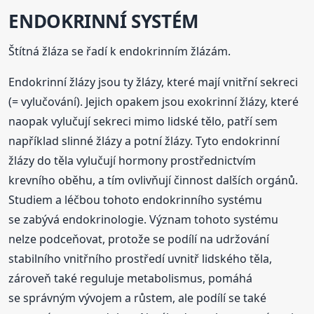
ENDOKRINNÍ SYSTÉM
Štítná žláza se řadí k endokrinním žlázám.
Endokrinní žlázy jsou ty žlázy, které mají vnitřní sekreci
(= vylučování). Jejich opakem jsou exokrinní žlázy, které
naopak vylučují sekreci mimo lidské tělo, patří sem
například slinné žlázy a potní žlázy. Tyto endokrinní
žlázy do těla vylučují hormony prostřednictvím
krevního oběhu, a tím ovlivňují činnost dalších orgánů.
Studiem a léčbou tohoto endokrinního systému
se zabývá endokrinologie. Význam tohoto systému
nelze podceňovat, protože se podílí na udržování
stabilního vnitřního prostředí uvnitř lidského těla,
zároveň také reguluje metabolismus, pomáhá
se správným vývojem a růstem, ale podílí se také