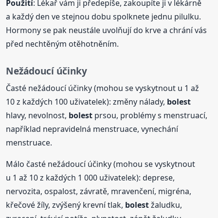
Použití
: Lékař vám ji předepíše, zakoupíte ji v lékárně
a každý den ve stejnou dobu spolknete jednu pilulku.
Hormony se pak neustále uvolňují do krve a chrání vás
před nechtěným otěhotněním.
Nežádoucí účinky
Časté nežádoucí účinky (mohou se vyskytnout u 1 až
10 z každých 100 uživatelek): změny nálady,
bolest
hlavy, nevolnost,
bolest
prsou, problémy s menstruací,
například nepravidelná menstruace, vynechání
menstruace.
Málo časté nežádoucí účinky (mohou se vyskytnout
u 1 až 10 z každých 1 000 uživatelek): deprese,
nervozita, ospalost, závratě, mravenčení, migréna,
křečové žíly, zvýšený krevní tlak,
bolest
žaludku,