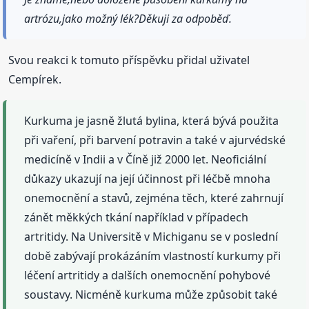
artrózu,jako možný lék?Děkuji za odpoběď.
Svou reakci k tomuto příspěvku přidal uživatel
Cempírek.
Kurkuma je jasně žlutá bylina, která bývá použita
při vaření, při barvení potravin a také v ajurvédské
medicíně v Indii a v Číně již 2000 let. Neoficiální
důkazy ukazují na její účinnost při léčbě mnoha
onemocnění a stavů, zejména těch, které zahrnují
zánět měkkých tkání například v případech
artritidy. Na Universitě v Michiganu se v poslední
době zabývají prokázáním vlastností kurkumy při
léčení artritidy a dalších onemocnění pohybové
soustavy. Nicméně kurkuma může způsobit také