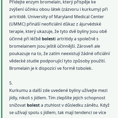
Přidejte enzym bromelain, který přispěje ke
zvýšení účinku obou látek (zázvoru i kurkumy) při
artritidě. University of Maryland Medical Center
(UMMC) přináší neoficiální důkaz z ájurvédské
terapie, který ukazuje, že tyto dvě byliny jsou obě
účinné při léčbě
bolest
i artritidy a společně s
bromelainem jsou ještě účinnější. Zároveň ale
poukazuje na to, že zatím neexistují žádné oficiální
vědecké studie podporující tyto způsoby použití.
Bromelain je k dispozici ve formě tobolek.
5.
Kurkumu a další zde uvedené byliny užívejte mezi
jídly, nikoli s jídlem. Tím zlepšíte jejich schopnost
snižovat
bolest
a ztuhlost v důsledku zánětu. Když
se užívají spolu s jídlem, tak mají tendenci se více