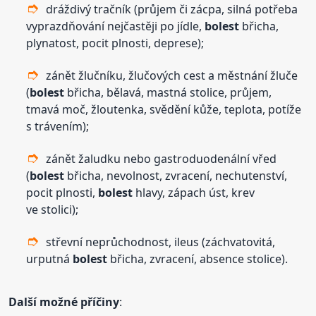
dráždivý tračník (průjem či zácpa, silná potřeba
vyprazdňování nejčastěji po jídle,
bolest
břicha,
plynatost, pocit plnosti, deprese);
zánět žlučníku, žlučových cest a městnání žluče
(
bolest
břicha, bělavá, mastná stolice, průjem,
tmavá moč, žloutenka, svědění kůže, teplota, potíže
s trávením);
zánět žaludku nebo gastroduodenální vřed
(
bolest
břicha, nevolnost, zvracení, nechutenství,
pocit plnosti,
bolest
hlavy, zápach úst, krev
ve stolici);
střevní neprůchodnost, ileus (záchvatovitá,
urputná
bolest
břicha, zvracení, absence stolice).
Další možné příčiny
: