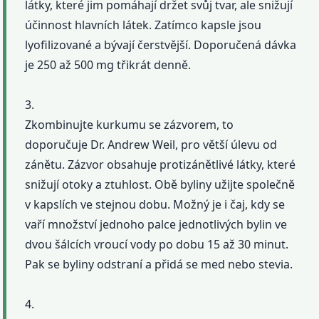
látky, které jim pomáhají držet svůj tvar, ale snižují
účinnost hlavních látek. Zatímco kapsle jsou
lyofilizované a bývají čerstvější. Doporučená dávka
je 250 až 500 mg třikrát denně.
3.
Zkombinujte kurkumu se zázvorem, to
doporučuje Dr. Andrew Weil, pro větší úlevu od
zánětu. Zázvor obsahuje protizánětlivé látky, které
snižují otoky a ztuhlost. Obě byliny užijte společně
v kapslích ve stejnou dobu. Možný je i čaj, kdy se
vaří množství jednoho palce jednotlivých bylin ve
dvou šálcích vroucí vody po dobu 15 až 30 minut.
Pak se byliny odstraní a přidá se med nebo stevia.
4.