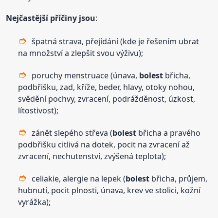
Nejčastější příčiny jsou
:
špatná strava, přejídání (kde je řešením ubrat
na množství a zlepšit svou výživu);
poruchy menstruace (únava,
bolest
břicha,
podbřišku, zad, kříže, beder, hlavy, otoky nohou,
svědění pochvy, zvracení, podrážděnost, úzkost,
lítostivost);
zánět slepého střeva (
bolest
břicha a pravého
podbřišku citlivá na dotek, pocit na zvracení až
zvracení, nechutenství, zvýšená teplota);
celiakie, alergie na lepek (
bolest
břicha, průjem,
hubnutí, pocit plnosti, únava, krev ve stolici, kožní
vyrážka);