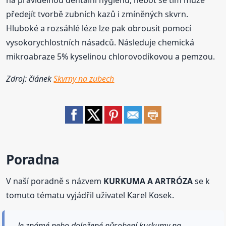
na pravidelnou dentální hygienu, neboť se tím může
předejít tvorbě zubních kazů i zmíněných skvrn.
Hluboké a rozsáhlé léze lze pak obrousit pomocí
vysokorychlostních násadců. Následuje chemická
mikroabraze 5% kyselinou chlorovodíkovou a pemzou.
Zdroj: článek
Skvrny na zubech
Poradna
V naší poradně s názvem
KURKUMA A ARTRÓZA
se k
tomuto tématu vyjádřil uživatel Karel Kosek.
Je známé,nebo doložené působení kurkumy na