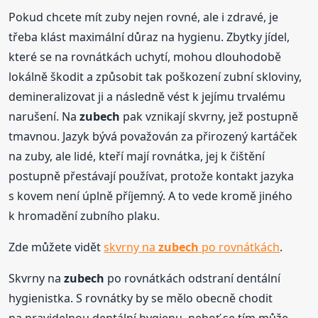
Pokud chcete mít zuby nejen rovné, ale i zdravé, je
třeba klást maximální důraz na hygienu. Zbytky jídel,
které se na rovnátkách uchytí, mohou dlouhodobě
lokálně škodit a způsobit tak poškození zubní skloviny,
demineralizovat ji a následně vést k jejímu trvalému
narušení. Na
zubech
pak vznikají skvrny, jež postupně
tmavnou. Jazyk bývá považován za přirozený kartáček
na zuby, ale lidé, kteří mají rovnátka, jej k čištění
postupně přestávají používat, protože kontakt jazyka
s kovem není úplně příjemný. A to vede kromě jiného
k hromadění zubního plaku.
Zde můžete vidět
skvrny na
zubech
po rovnátkách
.
Skvrny na
zubech
po rovnátkách odstraní dentální
hygienistka. S rovnátky by se mělo obecně chodit