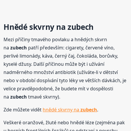
Hnědé skvrny na
zubech
Mezi příčiny tmavého povlaku a hnědých skvrn
na
zubech
patří především: cigarety, červené víno,
perlivé limonády, káva, černý čaj, čokoláda, borůvky,
kyselé džusy. Další příčinou může být i užívání
nadměrného množství antibiotik (užíváte-li v dětství
nebo v období dospívání tyto léky ve větších dávkách, je
velice pravděpodobné, že budete mít v dospělosti
na
zubech
tmavé skvrny).
Zde můžete vidět
hnědé skvrny na
zubech
.
Veškeré oranžové, žluté nebo hnědé léze (zejména pak
u horních frontálních řezáků) se odstraní z povrchu