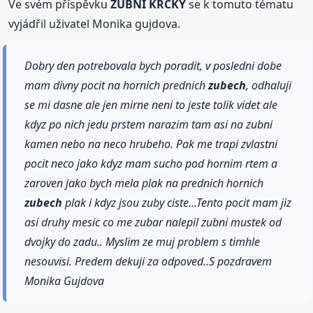
Ve svém příspěvku
ZUBNI KRCKY
se k tomuto tématu
vyjádřil uživatel Monika gujdova.
Dobry den potrebovala bych poradit, v posledni dobe
mam divny pocit na hornich prednich
zubech
, odhaluji
se mi dasne ale jen mirne neni to jeste tolik videt ale
kdyz po nich jedu prstem narazim tam asi na zubni
kamen nebo na neco hrubeho. Pak me trapi zvlastni
pocit neco jako kdyz mam sucho pod hornim rtem a
zaroven jako bych mela plak na prednich hornich
zubech
plak i kdyz jsou zuby ciste...Tento pocit mam jiz
asi druhy mesic co me zubar nalepil zubni mustek od
dvojky do zadu.. Myslim ze muj problem s timhle
nesouvisi. Predem dekuji za odpoved..S pozdravem
Monika Gujdova