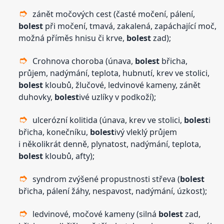
zánět močových cest (časté močení, pálení,
bolest
při močení, tmavá, zakalená, zapáchající moč,
možná příměs hnisu či krve,
bolest
zad);
Crohnova choroba (únava,
bolest
břicha,
průjem, nadýmání, teplota, hubnutí, krev ve stolici,
bolest
kloubů, žlučové, ledvinové kameny, zánět
duhovky,
bolest
ivé uzlíky v podkoží);
ulcerózní kolitida (únava, krev ve stolici,
bolest
i
břicha, konečníku,
bolest
ivý vleklý průjem
i několikrát denně, plynatost, nadýmání, teplota,
bolest
kloubů, afty);
syndrom zvýšené propustnosti střeva (
bolest
břicha, pálení žáhy, nespavost, nadýmání, úzkost);
ledvinové, močové kameny (silná
bolest
zad,