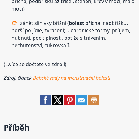
břicha, podbřišku až třísel, stehen, krev v moči, málo
moči);
zánět slinivky břišní (
bolest
břicha, nadbřišku,
horší po jídle, zvracení; u chronické formy: průjem,
hubnutí, pocit plnosti, potíže s trávením,
nechutenství, cukrovka I.
(...více se dočtete ve zdroji)
Zdroj: článek
Babské rady na menstruační bolesti
Příběh