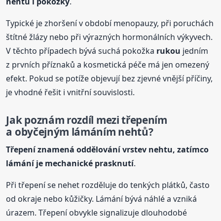
nehtů i pokožky
.
Typické je zhoršení v období menopauzy, při poruchách
štítné žlázy nebo při výrazných hormonálních výkyvech.
V těchto případech bývá suchá pokožka
rukou
jedním
z prvních příznaků a kosmetická péče má jen omezený
efekt. Pokud se potíže objevují bez zjevné vnější příčiny,
je vhodné řešit i vnitřní souvislosti.
Jak poznám rozdíl mezi třepením
a obyčejným lámáním nehtů?
Třepení znamená oddělování vrstev nehtu, zatímco
lámání je mechanické prasknutí
.
Při třepení se nehet rozděluje do tenkých plátků, často
od okraje nebo kůžičky. Lámání bývá náhlé a vzniká
úrazem. Třepení obvykle signalizuje dlouhodobé