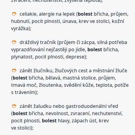
celiakie, alergie na lepek (
bolest
břicha, průjem,
hubnutí, pocit plnosti, únava, krev ve stolici, kožní
vyrážka);
dráždivý tračník (průjem či zácpa, silná potřeba
vyprazdňování nejčastěji po jídle,
bolest
břicha,
plynatost, pocit plnosti, deprese);
zánět žlučníku, žlučových cest a městnání žluče
(
bolest
břicha, bělavá, mastná stolice, průjem,
tmavá moč, žloutenka, svědění kůže, teplota, potíže
s trávením);
zánět žaludku nebo gastroduodenální vřed
(
bolest
břicha, nevolnost, zvracení, nechutenství,
pocit plnosti,
bolest
hlavy, zápach úst, krev
ve stolici);