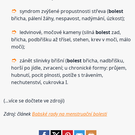
syndrom zvýšené propustnosti střeva (
bolest
břicha, pálení žáhy, nespavost, nadýmání, úzkost);
ledvinové, močové kameny (silná
bolest
zad,
břicha, podbřišku až třísel, stehen, krev v moči, málo
moči);
zánět slinivky břišní (
bolest
břicha, nadbřišku,
horší po jídle, zvracení; u chronické formy: průjem,
hubnutí, pocit plnosti, potíže s trávením,
nechutenství, cukrovka I.
(...více se dočtete ve zdroji)
Zdroj: článek
Babské rady na menstruační bolesti