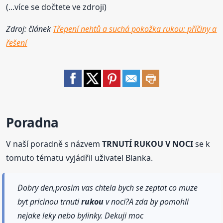
(...více se dočtete ve zdroji)
Zdroj: článek
Třepení nehtů a suchá pokožka rukou: příčiny a
řešení
Poradna
V naší poradně s názvem
TRNUTÍ RUKOU V NOCI
se k
tomuto tématu vyjádřil uživatel Blanka.
Dobry den,prosim vas chtela bych se zeptat co muze
byt pricinou trnuti
rukou
v noci?A zda by pomohli
nejake leky nebo bylinky. Dekuji moc