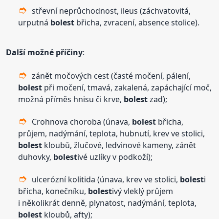
střevní neprůchodnost, ileus (záchvatovitá,
urputná
bolest
břicha, zvracení, absence stolice).
Další možné příčiny
:
zánět močových cest (časté močení, pálení,
bolest
při močení, tmavá, zakalená, zapáchající moč,
možná příměs hnisu či krve,
bolest
zad);
Crohnova choroba (únava,
bolest
břicha,
průjem, nadýmání, teplota, hubnutí, krev ve stolici,
bolest
kloubů, žlučové, ledvinové kameny, zánět
duhovky,
bolest
ivé uzlíky v podkoží);
ulcerózní kolitida (únava, krev ve stolici,
bolest
i
břicha, konečníku,
bolest
ivý vleklý průjem
i několikrát denně, plynatost, nadýmání, teplota,
bolest
kloubů, afty);