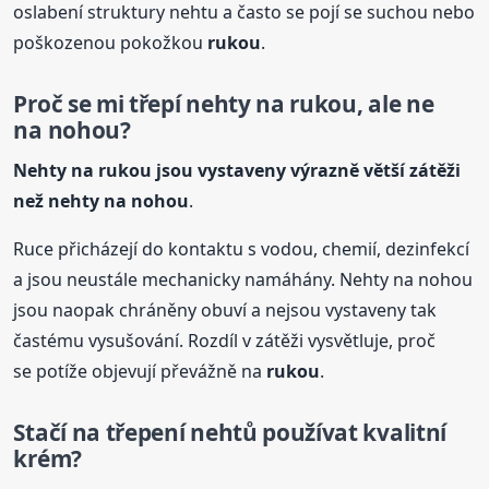
oslabení struktury nehtu a často se pojí se suchou nebo
poškozenou pokožkou
rukou
.
Proč se mi třepí nehty na
rukou
, ale ne
na nohou?
Nehty na
rukou
jsou vystaveny výrazně větší zátěži
než nehty na nohou
.
Ruce přicházejí do kontaktu s vodou, chemií, dezinfekcí
a jsou neustále mechanicky namáhány. Nehty na nohou
jsou naopak chráněny obuví a nejsou vystaveny tak
častému vysušování. Rozdíl v zátěži vysvětluje, proč
se potíže objevují převážně na
rukou
.
Stačí na třepení nehtů používat kvalitní
krém?