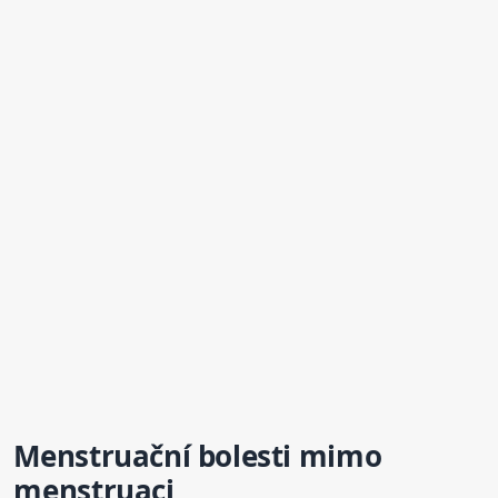
Menstruační
bolest
i mimo
menstruaci