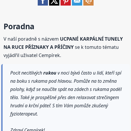
Poradna
V naší poradně s názvem
UCPANÉ KARPÁLNÍ TUNELY
NA RUCE PŘÍZNAKY A PŘÍČINY
se k tomuto tématu
vyjádřil uživatel Cempírek.
Pocit necitlivých
rukou
v noci bývá často u lidí, kteří spí
na boku s rukama pod hlavou. Pomůže na to změna
polohy, když se naučíte spát na zádech s rukama podél
těla. Také je prospěšné přes den relaxovat strečingem
hrudní a krční páteř. S tím Vám pomůže zkušený
fyzioterapeut.
Zdraví Cempírek!