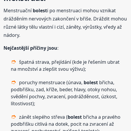
Menstruační
bolest
i po menstruaci mohou vznikat
drážděním nervových zakončení v břiše. Dráždit mohou
různé látky tělu vlastní i cizí, záněty, výrůstky, vředy až
nádory.
Nejčastější příčiny jsou
:
špatná strava, přejídání (kde je řešením ubrat
na množství a zlepšit svou výživu);
poruchy menstruace (únava,
bolest
břicha,
podbřišku, zad, kříže, beder, hlavy, otoky nohou,
svědění pochvy, zvracení, podrážděnost, úzkost,
lítostivost);
zánět slepého střeva (
bolest
břicha a pravého
podbřišku citlivá na dotek, pocit na zvracení až
zvracení, nechutenství, zvýšená teplota);