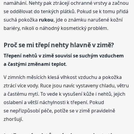
namáhání. Nehty pak ztrácejí ochranné vrstvy a začnou
se oddělovat do tenkých plátků. Pokud se k tomu přidá
suchá pokožka
rukou
, jde o známku narušené kožní
bariéry, nikoli o náhodný kosmetický problém.
Proč se mi třepí nehty hlavně v zimě?
Třepení nehtů v zimě souvisí se suchým vzduchem
a častými změnami teplot
.
V zimních měsících klesá vlhkost vzduchu a pokožka
ztrácí více vody. Ruce jsou navíc vystaveny chladu, větru
a častému mytí. To vede k vysušení kůže i nehtů, jejich
oslabení a větší náchylnosti k třepení. Pokud
se nepřizpůsobí péče, potíže se v zimě pravidelně
zhoršují.