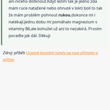
ani ničeho dotknout.Když ležím tak je jedno zda
mám ruce natažené nebo ohnuté v lokti bolí to tak
že mám problém pohnout
rukou
,dokonce mi i
natékají.Jednu dobu mi pomáhalo magnezium s
vitamíny B6,ale bohužel už ani to nezabírá. Prosím
poraďte jak dál. Děkuji
Zdroj: příběh
Ucpané karpální tunely na ruce příznaky a
příčiny