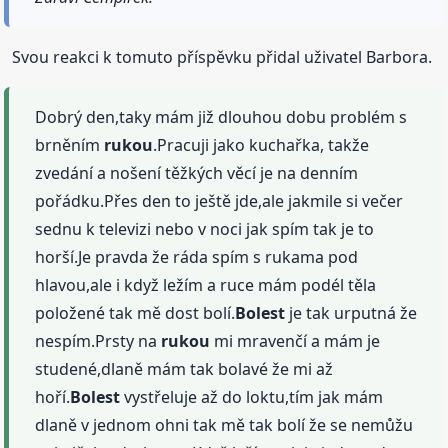
Svou reakci k tomuto příspěvku přidal uživatel Barbora.
Dobrý den,taky mám již dlouhou dobu problém s
brněním
rukou
.Pracuji jako kuchařka, takže
zvedání a nošení těžkých věcí je na denním
pořádku.Přes den to ještě jde,ale jakmile si večer
sednu k televizi nebo v noci jak spím tak je to
horší.Je pravda že ráda spím s rukama pod
hlavou,ale i když ležím a ruce mám podél těla
položené tak mě dost bolí.
Bolest
je tak urputná že
nespím.Prsty na
rukou
mi mravenčí a mám je
studené,dlaně mám tak bolavé že mi až
hoří.
Bolest
vystřeluje až do loktu,tím jak mám
dlaně v jednom ohni tak mě tak bolí že se nemůžu