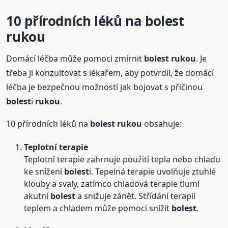
10 přírodních léků na
bolest
rukou
Domácí léčba může pomoci zmírnit
bolest
rukou
. Je
třeba ji konzultovat s lékařem, aby potvrdil, že domácí
léčba je bezpečnou možností jak bojovat s příčinou
bolest
i
rukou
.
10 přírodních léků na
bolest
rukou
obsahuje:
Teplotní terapie
Teplotní terapie zahrnuje použití tepla nebo chladu
ke snížení
bolest
i. Tepelná terapie uvolňuje ztuhlé
klouby a svaly, zatímco chladová terapie tlumí
akutní
bolest
a snižuje zánět. Střídání terapií
teplem a chladem může pomoci snížit
bolest
.