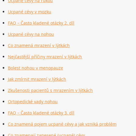
Ucpané cévy na rukou
Ucpané cévy v mozku
FAQ – Často kladené otázky 2. díl
Ucpané cévy na nohou
Co znamená mrazení v lýtkách
Nejčastější příčiny mrazení v lýtkách
Bolest nohou v menopauze
Jak zmírnit mrazení v lýtkách
Zkušenosti pacientů s mrazením v lýtkách
Ortopedické vady nohou
FAQ – Často kladené otázky 3. díl
Co znamená pojem ucpané cévy a jak vzniká problém
Co znamenají zanesené (ucpané) cévy