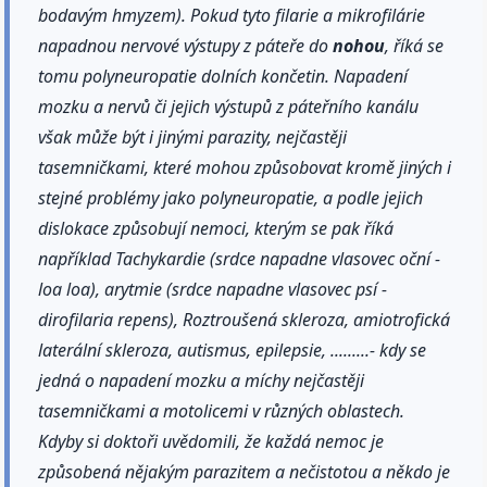
bodavým hmyzem). Pokud tyto filarie a mikrofilárie
napadnou nervové výstupy z páteře do
nohou
, říká se
tomu polyneuropatie dolních končetin. Napadení
mozku a nervů či jejich výstupů z páteřního kanálu
však může být i jinými parazity, nejčastěji
tasemničkami, které mohou způsobovat kromě jiných i
stejné problémy jako polyneuropatie, a podle jejich
dislokace způsobují nemoci, kterým se pak říká
například Tachykardie (srdce napadne vlasovec oční -
loa loa), arytmie (srdce napadne vlasovec psí -
dirofilaria repens), Roztroušená skleroza, amiotrofická
laterální skleroza, autismus, epilepsie, .........- kdy se
jedná o napadení mozku a míchy nejčastěji
tasemničkami a motolicemi v různých oblastech.
Kdyby si doktoři uvědomili, že každá nemoc je
způsobená nějakým parazitem a nečistotou a někdo je