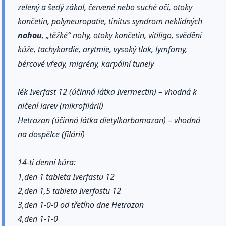
zelený a šedý zákal, červené nebo suché oči, otoky
končetin, polyneuropatie, tinitus syndrom neklidných
nohou
, „těžké“ nohy, otoky končetin, vitiligo, svědění
kůže, tachykardie, arytmie, vysoký tlak, lymfomy,
bércové vředy, migrény, karpální tunely
lék Iverfast 12 (účinná látka Ivermectin) – vhodná k
ničení larev (mikrofilárií)
Hetrazan (účinná látka dietylkarbamazan) – vhodná
na dospělce (filárií)
14-ti denní kůra:
1,den 1 tableta Iverfastu 12
2,den 1,5 tableta Iverfastu 12
3,den 1-0-0 od třetího dne Hetrazan
4,den 1-1-0