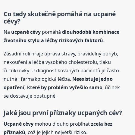
Co tedy skutečně pomáhá na
ucpané
cévy
?
Na
ucpané
cévy
pomáhá
dlouhodobá kombinace
životního stylu a léčby rizikových faktorů
.
Zásadní roli hraje úprava stravy, pravidelný pohyb,
nekouření a léčba vysokého cholesterolu, tlaku
či cukrovky. U diagnostikovaných pacientů je často
nutná i farmakologická léčba.
Neexistuje jedno
opatření, které by problém vyřešilo samo
, účinek
se dostavuje postupně.
Jaké jsou první příznaky ucpaných cév?
Ucpané
cévy
mohou dlouho probíhat
zcela bez
příznaků
, což je jejich největší riziko.