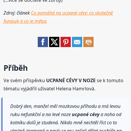
(...více se dočtete ve zdroji)
Zdroj: článek
Co pomáhá na ucpané cévy: co skutečně
funguje a co je mýtus
Příběh
Ve svém příspěvku
UCPANÉ CÉVY V NOZE
se k tomuto
tématu vyjádřil uživatel Helena Hamrlová.
Dobrý den, manžel měl mozkovou příhodu a má levou
ruku nefunkční a na levé noze
ucpané
cévy
a noha od
kotníku dolů je studená. Nikdo mně nechtěl říct co to
vlastně znamená a navíc se mu začali dělat puchýře na