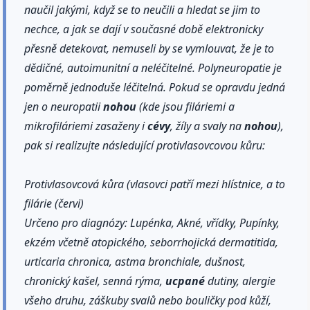
naučil jakými, když se to neučili a hledat se jim to
nechce, a jak se dají v současné době elektronicky
přesně detekovat, nemuseli by se vymlouvat, že je to
dědičné, autoimunitní a neléčitelné. Polyneuropatie je
poměrně jednoduše léčitelná. Pokud se opravdu jedná
jen o neuropatii
nohou
(kde jsou filáriemi a
mikrofiláriemi zasaženy i
cévy
, žíly a svaly na
nohou
),
pak si realizujte následující protivlasovcovou kůru:
Protivlasovcová kůra (vlasovci patří mezi hlístnice, a to
filárie (červi)
Určeno pro diagnózy: Lupénka, Akné, vřídky, Pupínky,
ekzém včetně atopického, seborrhojická dermatitida,
urticaria chronica, astma bronchiale, dušnost,
chronický kašel, senná rýma,
ucpané
dutiny, alergie
všeho druhu, záškuby svalů nebo bouličky pod kůží,