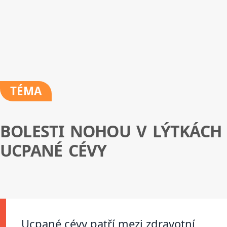
TÉMA
BOLESTI NOHOU V LÝTKÁCH
UCPANÉ CÉVY
Ucpané cévy patří mezi zdravotní