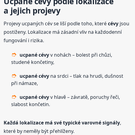
Ucpané
cévy
podle lokalizace
a jejich projevy
Projevy ucpaných cév se liší podle toho, které
cévy
jsou
postiženy. Lokalizace má zásadní vliv na každodenní
fungování i rizika.
ucpané
cévy
v nohách – bolest při chůzi,
studené končetiny,
ucpané
cévy
na srdci – tlak na hrudi, dušnost
při námaze,
ucpané
cévy
v hlavě – závratě, poruchy řeči,
slabost končetin.
Každá lokalizace má své typické varovné signály
,
které by neměly být přehlíženy.