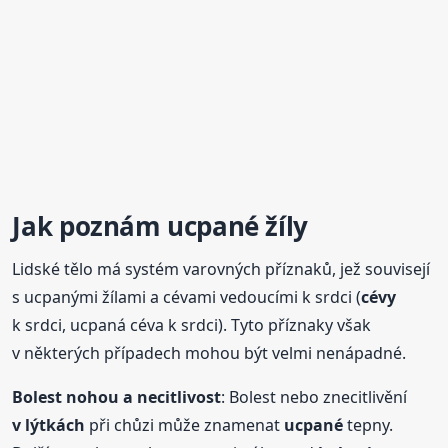
Jak poznám
ucpané
žíly
Lidské tělo má systém varovných příznaků, jež souvisejí
s ucpanými žílami a cévami vedoucími k srdci (
cévy
k srdci, ucpaná céva k srdci). Tyto příznaky však
v některých případech mohou být velmi nenápadné.
Bolest
nohou
a necitlivost
: Bolest nebo znecitlivění
v lýtkách
při chůzi může znamenat
ucpané
tepny.