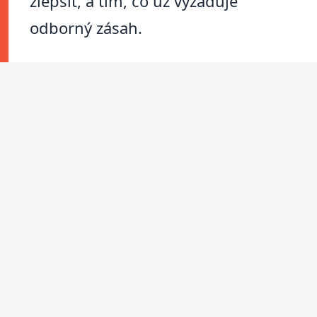
zlepšit, a tím, co už vyžaduje
odborný zásah.