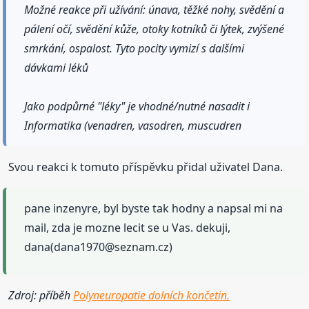
Možné reakce při užívání: únava, těžké nohy, svědění a
pálení očí, svědění kůže, otoky kotníků či lýtek, zvýšené
smrkání, ospalost. Tyto pocity vymizí s dalšími
dávkami léků
Jako podpůrné "léky" je vhodné/nutné nasadit i
Informatika (venadren, vasodren, muscudren
Svou reakci k tomuto příspěvku přidal uživatel Dana.
pane inzenyre, byl byste tak hodny a napsal mi na
mail, zda je mozne lecit se u Vas. dekuji,
dana(dana1970@seznam.cz)
Zdroj: příběh
Polyneuropatie dolních končetin.