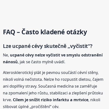
FAQ – Často kladené otázky
Lze
ucpané
cévy
skutečně „vyčistit“?
Ne,
ucpané
cévy
nelze vyčistit ve smyslu odstranění
nánosů
, jak se často mylně uvádí.
Aterosklerotický plát je pevnou součástí cévní stěny,
nikoli volná nečistota. Nelze ho rozpustit dietou, čajem
ani doplňky stravy. Současná medicína se zaměřuje
na zpomalení jeho růstu, stabilizaci a zlepšení průtoku
krve.
Cílem je snížit riziko infarktu a mrtvice
, nikoli
slibovat úplné „pročištění“ cév.