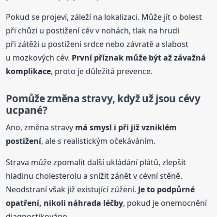
Pokud se projeví, záleží na lokalizaci. Může jít o bolest
při chůzi u postižení cév v nohách, tlak na hrudi
při zátěži u postižení srdce nebo závratě a slabost
u mozkových cév.
První příznak může být až závažná
komplikace
, proto je důležitá prevence.
Pomůže změna stravy, když už jsou
cévy
ucpané
?
Ano, změna stravy
má smysl i při již vzniklém
postižení
, ale s realistickým očekáváním.
Strava může zpomalit další ukládání plátů, zlepšit
hladinu cholesterolu a snížit zánět v cévní stěně.
Neodstraní však již existující zúžení.
Je to podpůrné
opatření, nikoli náhrada léčby
, pokud je onemocnění
diagnostikováno.