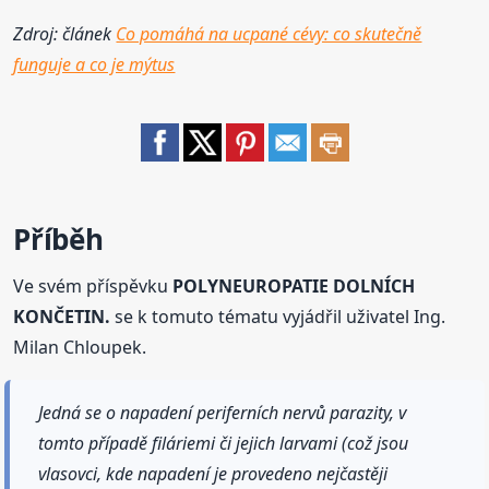
Zdroj: článek
Co pomáhá na ucpané cévy: co skutečně
funguje a co je mýtus
Příběh
Ve svém příspěvku
POLYNEUROPATIE DOLNÍCH
KONČETIN.
se k tomuto tématu vyjádřil uživatel Ing.
Milan Chloupek.
Jedná se o napadení periferních nervů parazity, v
tomto případě filáriemi či jejich larvami (což jsou
vlasovci, kde napadení je provedeno nejčastěji