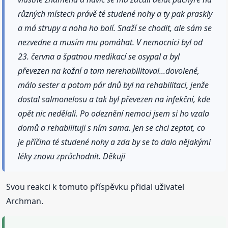
různých místech právě té studené nohy a ty pak praskly
a má strupy a noha ho bolí. Snaží se chodit, ale sám se
nezvedne a musím mu pomáhat. V nemocnici byl od
23. června a špatnou medikací se osypal a byl
převezen na kožní a tam nerehabilitoval...dovolené,
málo sester a potom pár dnů byl na rehabilitaci, jenže
dostal salmonelosu a tak byl převezen na infekční, kde
opět nic nedělali. Po odeznění nemoci jsem si ho vzala
domů a rehabilituji s ním sama. Jen se chci zeptat, co
je příčina té studené nohy a zda by se to dalo nějakými
léky znovu zprůchodnit. Děkuji
Svou reakci k tomuto příspěvku přidal uživatel
Archman.