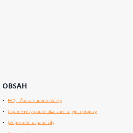
OBSAH
FAQ – Často kladené otázky
Ucpané cévy podle lokalizace a jejich projevy
Jak poznám ucpané žíly