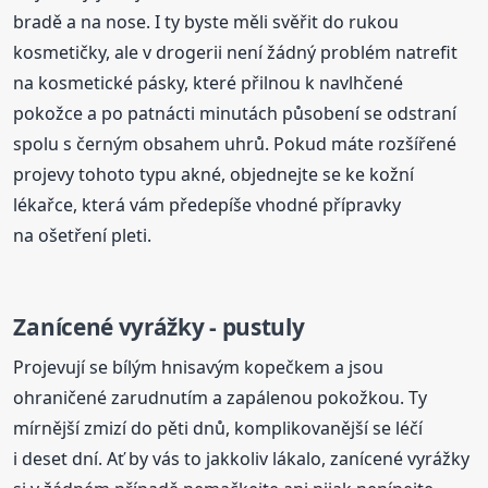
bradě a na nose. I ty byste měli svěřit do rukou
kosmetičky, ale v drogerii není žádný problém natrefit
na kosmetické pásky, které přilnou k navlhčené
pokožce a po patnácti minutách působení se odstraní
spolu s černým obsahem uhrů. Pokud máte rozšířené
projevy tohoto typu akné, objednejte se ke kožní
lékařce, která vám předepíše vhodné přípravky
na ošetření pleti.
Zanícené vyrážky - pustuly
Projevují se bílým hnisavým kopečkem a jsou
ohraničené zarudnutím a zapálenou pokožkou. Ty
mírnější zmizí do pěti dnů, komplikovanější se léčí
i deset dní. Ať by vás to jakkoliv lákalo, zanícené vyrážky