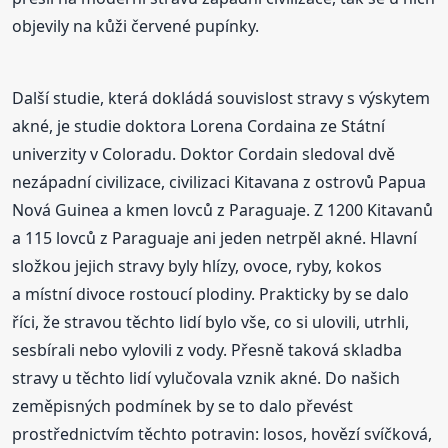
objevily na kůži červené pupínky.
Další studie, která dokládá souvislost stravy s výskytem
akné, je studie doktora Lorena Cordaina ze Státní
univerzity v Coloradu. Doktor Cordain sledoval dvě
nezápadní civilizace, civilizaci Kitavana z ostrovů Papua
Nová Guinea a kmen lovců z Paraguaje. Z 1200 Kitavanů
a 115 lovců z Paraguaje ani jeden netrpěl akné. Hlavní
složkou jejich stravy byly hlízy, ovoce, ryby, kokos
a místní divoce rostoucí plodiny. Prakticky by se dalo
říci, že stravou těchto lidí bylo vše, co si ulovili, utrhli,
sesbírali nebo vylovili z vody. Přesně taková skladba
stravy u těchto lidí vylučovala vznik akné. Do našich
zeměpisných podmínek by se to dalo převést
prostřednictvím těchto potravin: losos, hovězí svíčková,