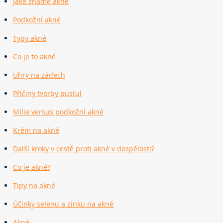
Jaké známe akné
Podkožní akné
Typy akné
Co je to akné
Uhry na zádech
Příčiny tvorby pustul
Mílie versus podkožní akné
Krém na akné
Další kroky v cestě proti akné v dospělosti?
Co je akné?
Tipy na akné
Účinky selenu a zinku na akné
Akné