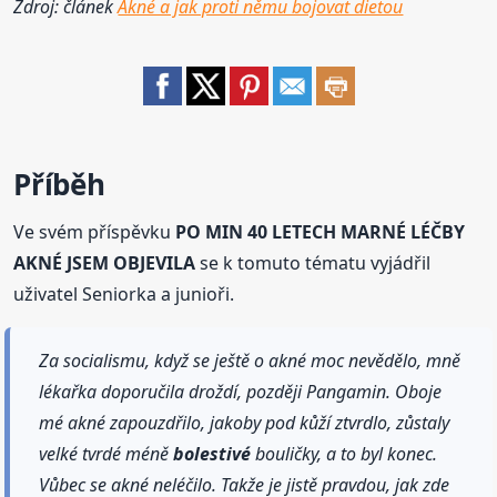
Zdroj: článek
Akné a jak proti němu bojovat dietou
Příběh
Ve svém příspěvku
PO MIN 40 LETECH MARNÉ LÉČBY
AKNÉ JSEM OBJEVILA
se k tomuto tématu vyjádřil
uživatel Seniorka a junioři.
Za socialismu, když se ještě o akné moc nevědělo, mně
lékařka doporučila droždí, později Pangamin. Oboje
mé akné zapouzdřilo, jakoby pod kůží ztvrdlo, zůstaly
velké tvrdé méně
bolestivé
bouličky, a to byl konec.
Vůbec se akné neléčilo. Takže je jistě pravdou, jak zde