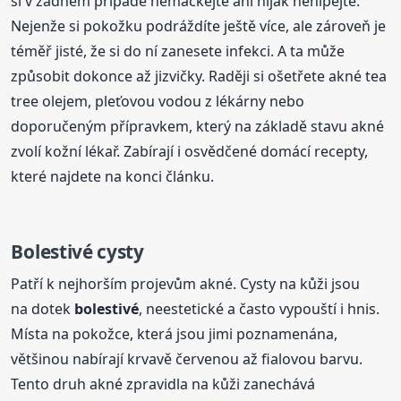
si v žádném případě nemačkejte ani nijak nenípejte.
Nejenže si pokožku podráždíte ještě více, ale zároveň je
téměř jisté, že si do ní zanesete infekci. A ta může
způsobit dokonce až jizvičky. Raději si ošetřete akné tea
tree olejem, pleťovou vodou z lékárny nebo
doporučeným přípravkem, který na základě stavu akné
zvolí kožní lékař. Zabírají i osvědčené domácí recepty,
které najdete na konci článku.
Bolestivé
cysty
Patří k nejhorším projevům akné. Cysty na kůži jsou
na dotek
bolestivé
, neestetické a často vypouští i hnis.
Místa na pokožce, která jsou jimi poznamenána,
většinou nabírají krvavě červenou až fialovou barvu.
Tento druh akné zpravidla na kůži zanechává