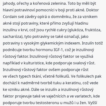
jahody, ořechy a kořenová zelenina. Toto by měli být
hlavní potravinoví pomocníci v boji proti akné. Doktor
Cordain své závěry opírá o domněnku, že za vznikem
akné stojí potraviny, které přímo zvyšují hladinu
inzulínu v krvi, což jsou rychlé cukry (glukóza, fruktóza,
sacharóza), tyto potraviny se také označují, jako
potraviny s vysokým glykemickým indexem. Inzulín totiž
podněcuje tvorbu hormonu IGF-1, což je inzulínový
růstový faktor. Inzulínový růstový faktor se využívá
například v kulturistice, kde podporuje svalový růst.
Inzulínový růstový faktor ovšem podporuje růst
ve všech typech tkání, včetně folikulů. Ve folikulech pak
dochází k nadměrné tvorbě tuku a keratinu, což vede
ke vzniku akné. Dále se inzulín a inzulínový růstový
faktor projevuje také ve vaječnících a ve varlatech, kde
podporuje tvorbu testosteronu u mužů i u žen. Vyšší