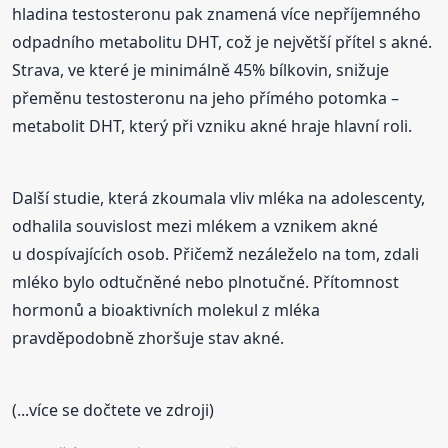
hladina testosteronu pak znamená více nepříjemného
odpadního metabolitu DHT, což je největší přítel s akné.
Strava, ve které je minimálně 45% bílkovin, snižuje
přeměnu testosteronu na jeho přímého potomka –
metabolit DHT, který při vzniku akné hraje hlavní roli.
Další studie, která zkoumala vliv mléka na adolescenty,
odhalila souvislost mezi mlékem a vznikem akné
u dospívajících osob. Přičemž nezáleželo na tom, zdali
mléko bylo odtučněné nebo plnotučné. Přítomnost
hormonů a bioaktivních molekul z mléka
pravděpodobně zhoršuje stav akné.
(...více se dočtete ve zdroji)