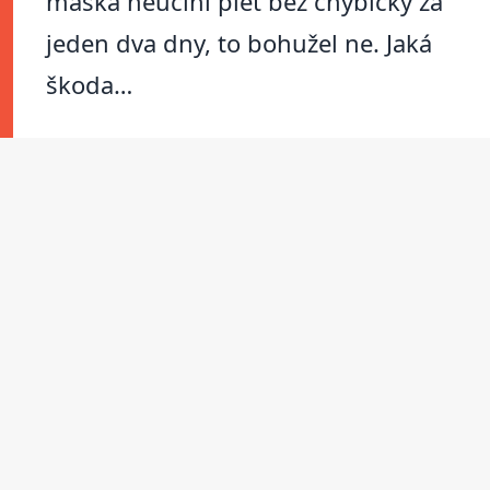
maska neučiní pleť bez chybičky za
jeden dva dny, to bohužel ne. Jaká
škoda…