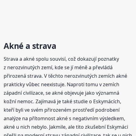
Akné a strava
Strava a akné spolu souvisí, což dokazují poznatky
z nerozvinutých zemí, kde se jí méně a převládá
přirozená strava. V těchto nerozvinutých zemích akné
prakticky vůbec neexistuje. Naproti tomu v zemích
západní civilizace, se akné objevuje jako významná
kožní nemoc. Zajímavá je také studie o Eskymácích,
kteří byli ve svém přirozeném prostředí podrobení
analýze na přítomnost akné s negativním výsledkem,
akné u nich nebylo. Jakmile, ale tito zkušební Eskymáci
přešli na moderní stravu západní civilizace, tak se u nich