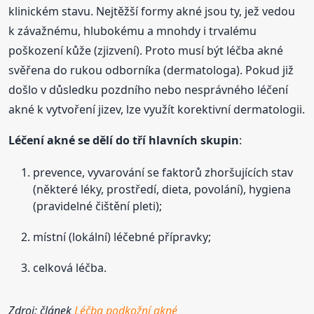
klinickém stavu. Nejtěžší formy akné jsou ty, jež vedou
k závažnému, hlubokému a mnohdy i trvalému
poškození kůže (zjizvení). Proto musí být léčba akné
svěřena do rukou odborníka (dermatologa). Pokud již
došlo v důsledku pozdního nebo nesprávného léčení
akné k vytvoření jizev, lze využít korektivní dermatologii.
Léčení akné se dělí do tří hlavních skupin
:
prevence, vyvarování se faktorů zhoršujících stav
(některé léky, prostředí, dieta, povolání), hygiena
(pravidelné čištění pleti);
místní (lokální) léčebné přípravky;
celková léčba.
Zdroj: článek
Léčba podkožní akné