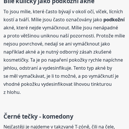
Bílé kuličky jako
podkožní
akné
To jsou mílie, které často bývají v okolí očí, víček, lícních
kostí a tváří. Mílie jsou často označovány jako
podkožní
akné, které nejde vymáčknout. Mílie jsou nenápadné
a proto většinou uniknou naší pozornosti. Protože mílie
nejsou povrchové, nedají se ani vymáčknout jako
například akné a je nutný odborný zásah zkušené
kosmetičky. Ta je po napaření pokožky rychle napíchne
jehlou, odstraní a vydesinfikuje. Tento typ akné by
se měl vymačkávat, je li to možné, a po vymáčknutí je
vhodné pokožku vydesinfikovat lihovou tinkturou
z hlohu.
Černé tečky - komedony
Nejčastěji je najdeme v takzvané T-zóně, čili na čele,