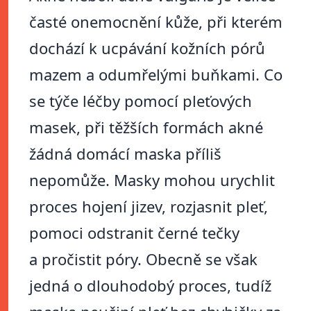
časté onemocnění kůže, při kterém
dochází k ucpávání kožních pórů
mazem a odumřelými buňkami. Co
se týče léčby pomocí pleťových
masek, při těžších formách akné
žádná domácí maska příliš
nepomůže. Masky mohou urychlit
proces hojení jizev, rozjasnit pleť,
pomoci odstranit černé tečky
a pročistit póry. Obecně se však
jedná o dlouhodobý proces, tudíž