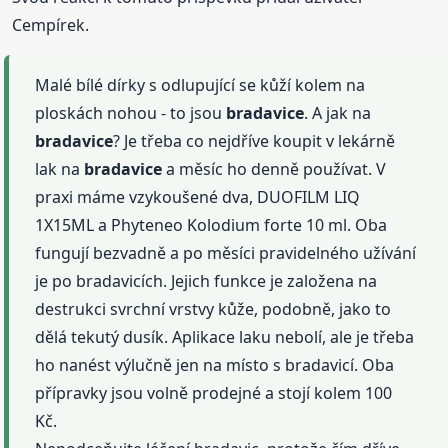
Cempírek.
Malé bílé dírky s odlupující se kůží kolem na
ploskách nohou - to jsou
bradavice
. A jak na
bradavice
? Je třeba co nejdříve koupit v lekárně
lak na
bradavice
a měsíc ho denně používat. V
praxi máme vzykoušené dva, DUOFILM LIQ
1X15ML a Phyteneo Kolodium forte 10 ml. Oba
fungují bezvadně a po měsíci pravidelného užívání
je po bradavicích. Jejich funkce je založena na
destrukci svrchní vrstvy kůže, podobně, jako to
dělá tekutý dusík. Aplikace laku nebolí, ale je třeba
ho nanést výlučně jen na místo s bradavicí. Oba
přípravky jsou volně prodejné a stojí kolem 100
Kč.