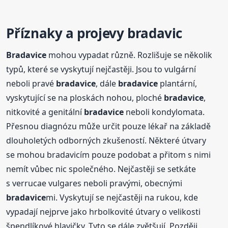
Příznaky a projevy bradavic
Bradavice
mohou vypadat různě. Rozlišuje se několik
typů, které se vyskytují nejčastěji. Jsou to vulgární
neboli pravé
bradavice
, dále
bradavice
plantární,
vyskytující se na ploskách nohou, ploché
bradavice
,
nitkovité a genitální
bradavice
neboli kondylomata.
Přesnou diagnózu může určit pouze lékař na základě
dlouholetých odborných zkušeností. Některé útvary
se mohou bradavicím pouze podobat a přitom s nimi
nemít vůbec nic společného. Nejčastěji se setkáte
s verrucae vulgares neboli pravými, obecnými
bradavice
mi. Vyskytují se nejčastěji na rukou, kde
vypadají nejprve jako hrbolkovité útvary o velikosti
špendlíkové hlavičky. Tyto se dále zvětšují. Později