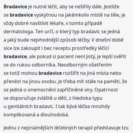
Bradavice
je nutné léčit, aby se nešířily dále. Jestliže
se
bradavice
vyskytnou na jakémkoliv místě na těle, je
vždy dobré navštívit lékaře, v tomto případě
dermatologa. Ten určí, o který typ bradavic se jedná
a jaký bude nejvhodnější způsob léčby. V dnešní době
sice lze zakoupit i bez receptu prostředky léčící
bradavice
, ale pokud si pacient není jistý, je lepší svěřit
se do rukou odborníka. Neodborným ošetřením
se totiž mohou
bradavice
rozšířit na jiná místa nebo
přenést na jinou osobu. Je třeba mít stále na paměti, že
se jedná o onemocnění zapříčiněné viry. Opatrnost
se doporučuje zvláště u dětí, z hlediska typu
u genitálních bradavic. I tak bývá léčba mnohdy
komplikovaná a dlouhodobá.
Jednu z nejznámějších léčebných terapií představuje tzv.