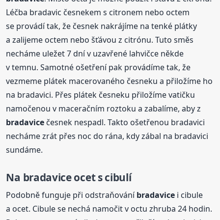
Léčba bradavic česnekem s citronem nebo octem
se provádí tak, že česnek nakrájíme na tenké plátky
a zalijeme octem nebo šťávou z citrónu. Tuto směs
necháme uležet 7 dní v uzavřené lahvičce někde
v temnu. Samotné ošetření pak provádíme tak, že
vezmeme plátek macerovaného česneku a přiložíme ho
na bradavici. Přes plátek česneku přiložíme vatičku
namočenou v maceračním roztoku a zabalíme, aby z
bradavice
česnek nespadl. Takto ošetřenou bradavici
necháme zrát přes noc do rána, kdy zábal na bradavici
sundáme.
Na
bradavice
ocet s cibulí
Podobně funguje při odstraňování
bradavice
i cibule
a ocet. Cibule se nechá namočit v octu zhruba 24 hodin.