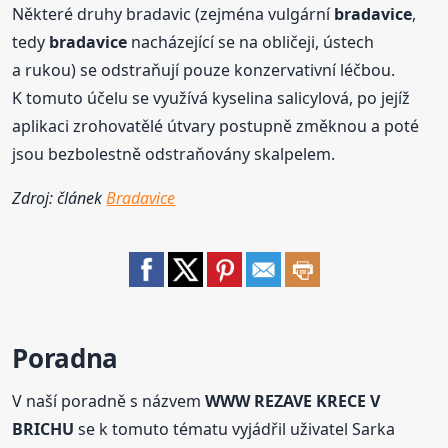
Některé druhy bradavic (zejména vulgární
bradavice
,
tedy
bradavice
nacházející se na obličeji, ústech
a rukou) se odstraňují pouze konzervativní léčbou.
K tomuto účelu se využívá kyselina salicylová, po jejíž
aplikaci zrohovatělé útvary postupně změknou a poté
jsou bezbolestně odstraňovány skalpelem.
Zdroj: článek
Bradavice
Poradna
V naší poradně s názvem
WWW REZAVE KRECE V
BRICHU
se k tomuto tématu vyjádřil uživatel Sarka