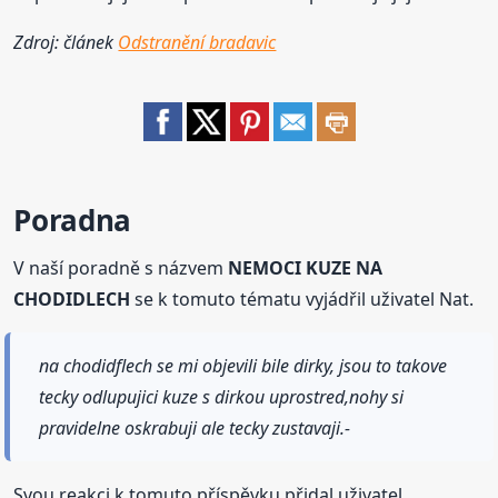
Zdroj: článek
Odstranění bradavic
Poradna
V naší poradně s názvem
NEMOCI KUZE NA
CHODIDLECH
se k tomuto tématu vyjádřil uživatel Nat.
na chodidflech se mi objevili bile dirky, jsou to takove
tecky odlupujici kuze s dirkou uprostred,nohy si
pravidelne oskrabuji ale tecky zustavaji.-
Svou reakci k tomuto příspěvku přidal uživatel