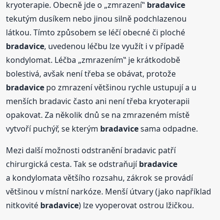
kryoterapie. Obecně jde o „zmrazení‟
bradavice
tekutým dusíkem nebo jinou silně podchlazenou
látkou. Tímto způsobem se léčí obecné či ploché
bradavice
, uvedenou léčbu lze využít i v případě
kondylomat. Léčba „zmrazením‟ je krátkodobě
bolestivá, avšak není třeba se obávat, protože
bradavice
po zmrazení většinou rychle ustupují a u
menších bradavic často ani není třeba kryoterapii
opakovat. Za několik dnů se na zmrazeném místě
vytvoří puchýř, se kterým
bradavice
sama odpadne.
Mezi další možnosti odstranění bradavic patří
chirurgická cesta. Tak se odstraňují
bradavice
a kondylomata většího rozsahu, zákrok se provádí
většinou v místní narkóze. Menší útvary (jako například
nitkovité
bradavice
) lze vyoperovat ostrou lžičkou.