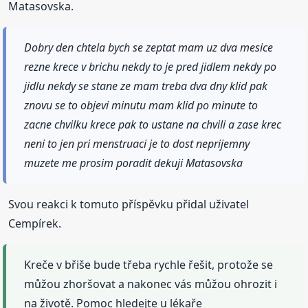
Matasovska.
Dobry den chtela bych se zeptat mam uz dva mesice
rezne krece v brichu nekdy to je pred jidlem nekdy po
jidlu nekdy se stane ze mam treba dva dny klid pak
znovu se to objevi minutu mam klid po minute to
zacne chvilku krece pak to ustane na chvili a zase krec
neni to jen pri menstruaci je to dost neprijemny
muzete me prosim poradit dekuji Matasovska
Svou reakci k tomuto příspěvku přidal uživatel
Cempírek.
Kreče v břiše bude třeba rychle řešit, protože se
můžou zhoršovat a nakonec vás můžou ohrozit i
na životě. Pomoc hledejte u lékaře