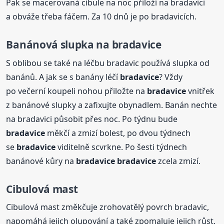
Pak se macerovaná cibule na noc přiloží na bradavici
a obváže třeba fáčem. Za 10 dnů je po bradavicích.
Banánová slupka na
bradavice
S oblibou se také na léčbu bradavic používá slupka od
banánů. A jak se s banány léčí
bradavice
? Vždy
po večerní koupeli nohou přiložte na
bradavice
vnitřek
z banánové slupky a zafixujte obynadlem. Banán nechte
na bradavici působit přes noc. Po týdnu bude
bradavice
měkčí a zmizí bolest, po dvou týdnech
se
bradavice
viditelně scvrkne. Po šesti týdnech
banánové kůry na
bradavice
bradavice
zcela zmizí.
Cibulová mast
Cibulová mast změkčuje zrohovatělý povrch bradavic,
napomáhá jejich olupování a také zpomaluje jejich růst.