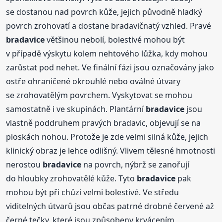
se dostanou nad povrch kůže, jejich původně hladký
povrch zrohovatí a dostane bradavičnatý vzhled. Pravé
bradavice
většinou nebolí, bolestivé mohou být
v případě výskytu kolem nehtového lůžka, kdy mohou
zarůstat pod nehet. Ve finální fázi jsou označovány jako
ostře ohraničené okrouhlé nebo oválné útvary
se zrohovatělým povrchem. Vyskytovat se mohou
samostatně i ve skupinách. Plantární
bradavice
jsou
vlastně poddruhem pravých bradavic, objevují se na
ploskách nohou. Protože je zde velmi silná kůže, jejich
klinický obraz je lehce odlišný. Vlivem tělesné hmotnosti
nerostou
bradavice
na povrch, nýbrž se zanořují
do hloubky zrohovatělé kůže. Tyto
bradavice
pak
mohou být při chůzi velmi bolestivé. Ve středu
viditelných útvarů jsou občas patrné drobné červené až
černé tečky, které jsou způsobeny krvácením