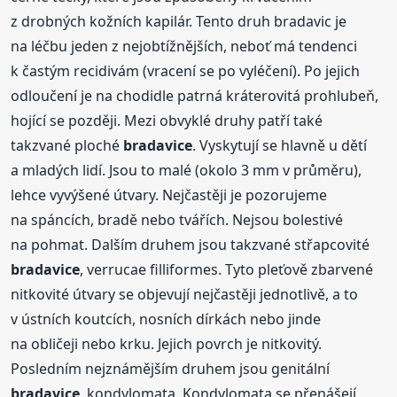
z drobných kožních kapilár. Tento druh bradavic je
na léčbu jeden z nejobtížnějších, neboť má tendenci
k častým recidivám (vracení se po vyléčení). Po jejich
odloučení je na chodidle patrná kráterovitá prohlubeň,
hojící se později. Mezi obvyklé druhy patří také
takzvané ploché
bradavice
. Vyskytují se hlavně u dětí
a mladých lidí. Jsou to malé (okolo 3 mm v průměru),
lehce vyvýšené útvary. Nejčastěji je pozorujeme
na spáncích, bradě nebo tvářích. Nejsou bolestivé
na pohmat. Dalším druhem jsou takzvané střapcovité
bradavice
, verrucae filliformes. Tyto pleťově zbarvené
nitkovité útvary se objevují nejčastěji jednotlivě, a to
v ústních koutcích, nosních dírkách nebo jinde
na obličeji nebo krku. Jejich povrch je nitkovitý.
Posledním nejznámějším druhem jsou genitální
bradavice
, kondylomata. Kondylomata se přenášejí