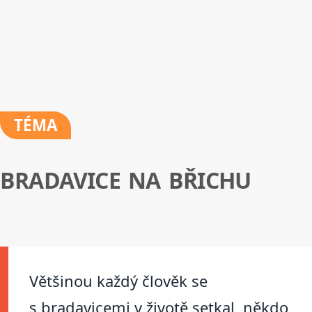
TÉMA
BRADAVICE NA BŘICHU
Většinou každý člověk se
s bradavicemi v životě setkal, někdo