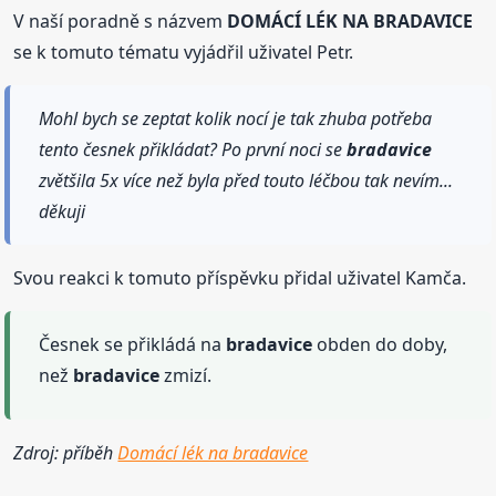
V naší poradně s názvem
DOMÁCÍ LÉK NA BRADAVICE
se k tomuto tématu vyjádřil uživatel Petr.
Mohl bych se zeptat kolik nocí je tak zhuba potřeba
tento česnek přikládat? Po první noci se
bradavice
zvětšila 5x více než byla před touto léčbou tak nevím...
děkuji
Svou reakci k tomuto příspěvku přidal uživatel Kamča.
Česnek se přikládá na
bradavice
obden do doby,
než
bradavice
zmizí.
Zdroj: příběh
Domácí lék na bradavice