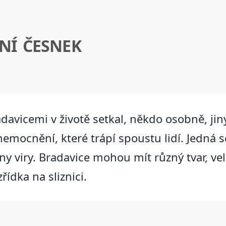
NÍ ČESNEK
davicemi v životě setkal, někdo osobně, jiný 
nemocnění, které trápí spoustu lidí. Jedná 
y viry. Bradavice mohou mít různý tvar, veli
řídka na sliznici.