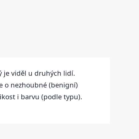
je viděl u druhých lidí.
se o nezhoubné (benigní)
kost i barvu (podle typu).