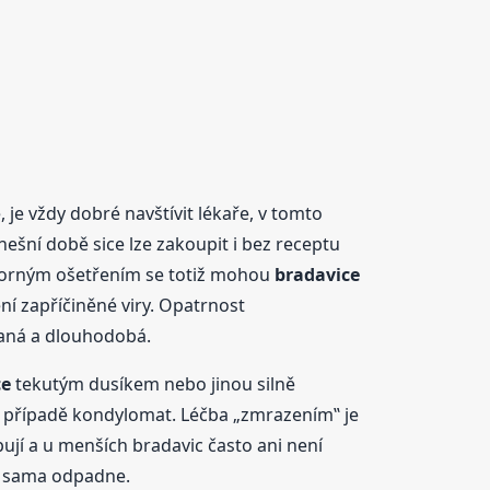
 je vždy dobré navštívit lékaře, v tomto
nešní době sice lze zakoupit i bez receptu
eodborným ošetřením se totiž mohou
bradavice
ní zapříčiněné viry. Opatrnost
vaná a dlouhodobá.
ce
tekutým dusíkem nebo jinou silně
 v případě kondylomat. Léčba „zmrazením‟ je
ují a u menších bradavic často ani není
sama odpadne.