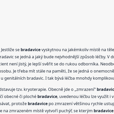
 Jestliže se
bradavice
vyskytnou na jakémkoliv místě na těle,
radavic se jedná a jaký bude nejvhodnější způsob léčby. V d
acient není jistý, je lepší svěřit se do rukou odborníka. N
 osobu. Je třeba mít stále na paměti, že se jedná o onemocně
pu u genitálních bradavic. I tak bývá léčba mnohdy kompliko
dstavuje tzv. kryoterapie. Obecně jde o „zmrazení‟
bradavi
čí obecné či ploché
bradavice
, uvedenou léčbu lze využít i
bávat, protože
bradavice
po zmrazení většinou rychle ustup
 se na zmrazeném místě vytvoří puchýř, se kterým
bradavice