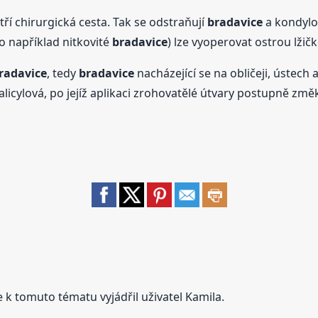
ří chirurgická cesta. Tak se odstraňují
bradavice
a kondylo
o například nitkovité
bradavice
) lze vyoperovat ostrou lžič
radavice
, tedy
bradavice
nacházející se na obličeji, ústech
salicylová, po jejíž aplikaci zrohovatělé útvary postupně z
 k tomuto tématu vyjádřil uživatel Kamila.