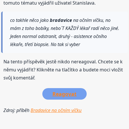
tomuto tématu vyjádřil uživatel Stanislava.
co takhle něco jako
bradavice
na očním víčku, no
mám z toho bobíky, nebo´T KAŽDÝ lékař radí něco jiné.
Jeden normal odstranit, druhý - asistence očního
lékaře, třetí biopsie. No tak si vyber
Na tento příspěvěk jestě nikdo nereagoval. Chcete se k
němu vyjádřit? Klikněte na tlačítko a budete moci vložit
svůj komentář.
Reagovat
Zdroj: příběh
Bradavice na očním víčku