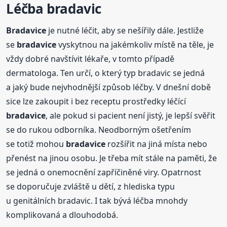
Léčba bradavic
Bradavice
je nutné léčit, aby se nešířily dále. Jestliže
se
bradavice
vyskytnou na jakémkoliv místě na těle, je
vždy dobré navštívit lékaře, v tomto případě
dermatologa. Ten určí, o který typ bradavic se jedná
a jaký bude nejvhodnější způsob léčby. V dnešní době
sice lze zakoupit i bez receptu prostředky léčící
bradavice
, ale pokud si pacient není jistý, je lepší svěřit
se do rukou odborníka. Neodborným ošetřením
se totiž mohou
bradavice
rozšířit na jiná místa nebo
přenést na jinou osobu. Je třeba mít stále na paměti, že
se jedná o onemocnění zapříčiněné viry. Opatrnost
se doporučuje zvláště u dětí, z hlediska typu
u genitálních bradavic. I tak bývá léčba mnohdy
komplikovaná a dlouhodobá.