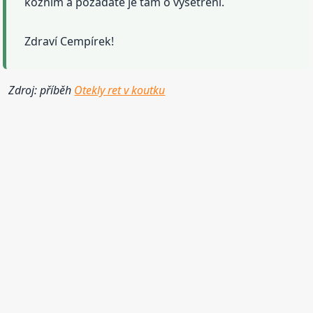
kožním a požádáte je tam o vyšetření.
Zdraví Cempírek!
Zdroj: příběh
Otekly ret v koutku