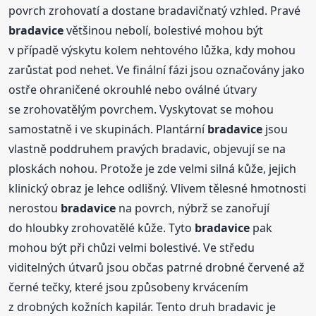
povrch zrohovatí a dostane bradavičnatý vzhled. Pravé
bradavice
většinou nebolí, bolestivé mohou být
v případě výskytu kolem nehtového lůžka, kdy mohou
zarůstat pod nehet. Ve finální fázi jsou označovány jako
ostře ohraničené okrouhlé nebo oválné útvary
se zrohovatělým povrchem. Vyskytovat se mohou
samostatně i ve skupinách. Plantární
bradavice
jsou
vlastně poddruhem pravých bradavic, objevují se na
ploskách nohou. Protože je zde velmi silná kůže, jejich
klinický obraz je lehce odlišný. Vlivem tělesné hmotnosti
nerostou
bradavice
na povrch, nýbrž se zanořují
do hloubky zrohovatělé kůže. Tyto
bradavice
pak
mohou být při chůzi velmi bolestivé. Ve středu
viditelných útvarů jsou občas patrné drobné červené až
černé tečky, které jsou způsobeny krvácením
z drobných kožních kapilár. Tento druh bradavic je