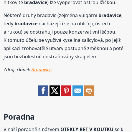
nitkovité
bradavice
) lze vyoperovat ostrou lžičkou.
Některé druhy bradavic (zejména vulgární
bradavice
,
tedy
bradavice
nacházející se na obličeji, ústech
a rukou) se odstraňují pouze konzervativní léčbou.
K tomuto účelu se využívá kyselina salicylová, po jejíž
aplikaci zrohovatělé útvary postupně změknou a poté
jsou bezbolestně odstraňovány skalpelem.
Zdroj: článek
Bradavice
Poradna
V naší poradně s názvem
OTEKLY RET V KOUTKU
se k