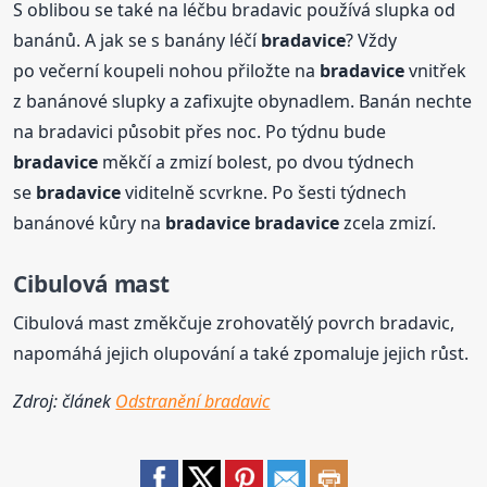
S oblibou se také na léčbu bradavic používá slupka od
banánů. A jak se s banány léčí
bradavice
? Vždy
po večerní koupeli nohou přiložte na
bradavice
vnitřek
z banánové slupky a zafixujte obynadlem. Banán nechte
na bradavici působit přes noc. Po týdnu bude
bradavice
měkčí a zmizí bolest, po dvou týdnech
se
bradavice
viditelně scvrkne. Po šesti týdnech
banánové kůry na
bradavice
bradavice
zcela zmizí.
Cibulová mast
Cibulová mast změkčuje zrohovatělý povrch bradavic,
napomáhá jejich olupování a také zpomaluje jejich růst.
Zdroj: článek
Odstranění bradavic