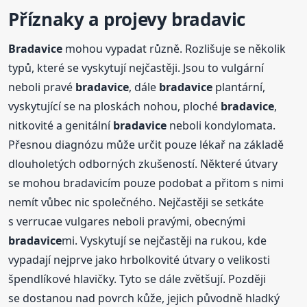
Příznaky a projevy bradavic
Bradavice
mohou vypadat různě. Rozlišuje se několik
typů, které se vyskytují nejčastěji. Jsou to vulgární
neboli pravé
bradavice
, dále
bradavice
plantární,
vyskytující se na ploskách nohou, ploché
bradavice
,
nitkovité a genitální
bradavice
neboli kondylomata.
Přesnou diagnózu může určit pouze lékař na základě
dlouholetých odborných zkušeností. Některé útvary
se mohou bradavicím pouze podobat a přitom s nimi
nemít vůbec nic společného. Nejčastěji se setkáte
s verrucae vulgares neboli pravými, obecnými
bradavice
mi. Vyskytují se nejčastěji na rukou, kde
vypadají nejprve jako hrbolkovité útvary o velikosti
špendlíkové hlavičky. Tyto se dále zvětšují. Později
se dostanou nad povrch kůže, jejich původně hladký