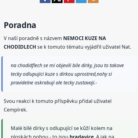
Poradna
V naší poradně s názvem
NEMOCI KUZE NA
CHODIDLECH
se k tomuto tématu vyjádřil uživatel Nat.
na chodidflech se mi objevili bile dirky, jsou to takove
tecky odlupujici kuze s dirkou uprostred,nohy si
pravidelne oskrabuji ale tecky zustavaji.-
Svou reakci k tomuto příspěvku přidal uživatel
Cempírek.
Malé bílé dírky s odlupující se kůží kolem na
ploskách nohou - to jsou
bradavice
. A jak na