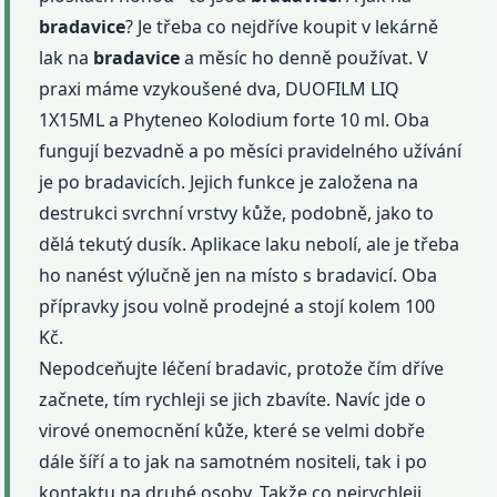
bradavice
? Je třeba co nejdříve koupit v lekárně
lak na
bradavice
a měsíc ho denně používat. V
praxi máme vzykoušené dva, DUOFILM LIQ
1X15ML a Phyteneo Kolodium forte 10 ml. Oba
fungují bezvadně a po měsíci pravidelného užívání
je po bradavicích. Jejich funkce je založena na
destrukci svrchní vrstvy kůže, podobně, jako to
dělá tekutý dusík. Aplikace laku nebolí, ale je třeba
ho nanést výlučně jen na místo s bradavicí. Oba
přípravky jsou volně prodejné a stojí kolem 100
Kč.
Nepodceňujte léčení bradavic, protože čím dříve
začnete, tím rychleji se jich zbavíte. Navíc jde o
virové onemocnění kůže, které se velmi dobře
dále šíří a to jak na samotném nositeli, tak i po
kontaktu na druhé osoby. Takže co nejrychleji