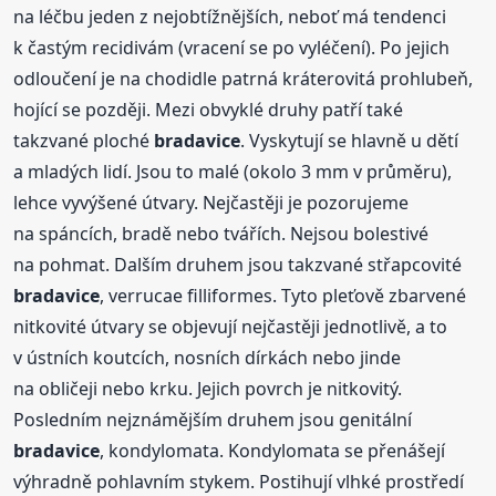
na léčbu jeden z nejobtížnějších, neboť má tendenci
k častým recidivám (vracení se po vyléčení). Po jejich
odloučení je na chodidle patrná kráterovitá prohlubeň,
hojící se později. Mezi obvyklé druhy patří také
takzvané ploché
bradavice
. Vyskytují se hlavně u dětí
a mladých lidí. Jsou to malé (okolo 3 mm v průměru),
lehce vyvýšené útvary. Nejčastěji je pozorujeme
na spáncích, bradě nebo tvářích. Nejsou bolestivé
na pohmat. Dalším druhem jsou takzvané střapcovité
bradavice
, verrucae filliformes. Tyto pleťově zbarvené
nitkovité útvary se objevují nejčastěji jednotlivě, a to
v ústních koutcích, nosních dírkách nebo jinde
na obličeji nebo krku. Jejich povrch je nitkovitý.
Posledním nejznámějším druhem jsou genitální
bradavice
, kondylomata. Kondylomata se přenášejí
výhradně pohlavním stykem. Postihují vlhké prostředí