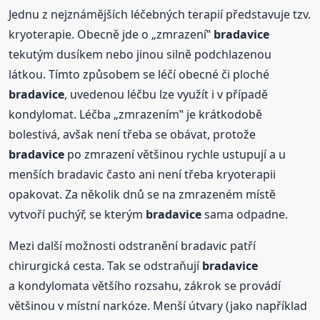
Jednu z nejznámějších léčebných terapií představuje tzv.
kryoterapie. Obecně jde o „zmrazení‟
bradavice
tekutým dusíkem nebo jinou silně podchlazenou
látkou. Tímto způsobem se léčí obecné či ploché
bradavice
, uvedenou léčbu lze využít i v případě
kondylomat. Léčba „zmrazením‟ je krátkodobě
bolestivá, avšak není třeba se obávat, protože
bradavice
po zmrazení většinou rychle ustupují a u
menších bradavic často ani není třeba kryoterapii
opakovat. Za několik dnů se na zmrazeném místě
vytvoří puchýř, se kterým
bradavice
sama odpadne.
Mezi další možnosti odstranění bradavic patří
chirurgická cesta. Tak se odstraňují
bradavice
a kondylomata většího rozsahu, zákrok se provádí
většinou v místní narkóze. Menší útvary (jako například