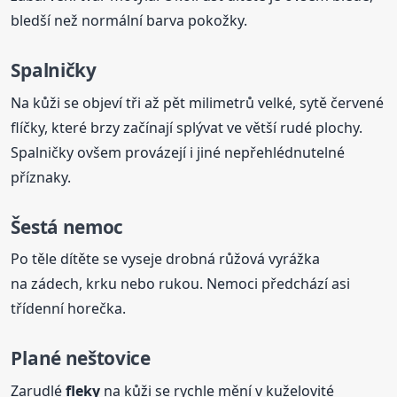
bledší než normální barva pokožky.
Spalničky
Na kůži se objeví tři až pět milimetrů velké, sytě červené
flíčky, které brzy začínají splývat ve větší rudé plochy.
Spalničky ovšem provázejí i jiné nepřehlédnutelné
příznaky.
Šestá nemoc
Po těle dítěte se vyseje drobná růžová vyrážka
na zádech, krku nebo rukou. Nemoci předchází asi
třídenní horečka.
Plané neštovice
Zarudlé
fleky
na kůži se rychle mění v kuželovité