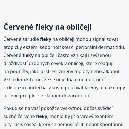
Červené
fleky
na obličeji
Červené zarudlé
fleky
na obličeji mohou signalizovat
atopický ekzém, seborhoickou či periorální dermatitidu.
Červené
fleky
na obličeji často vznikají i zvýšenou
dráždivostí drobných cévek v obličeji, které reagují
na podněty, jako je stres, změny teploty nebo alkohol.
Vzhledem k tomu, že se nejedná o nemoc, není
k dispozici ani léčba. Zkuste používat krémy a make-upy
určené pro pleť se sklonem k zarudnutí.
Pokud se na vaší pokožce vyskytnou občas svědící
suché červené
fleky
, mohlo by jít o virový exantém
pityriasis rosea, který se nemusí léčit, neboť spontánně