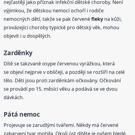
nejčastěji jako příznak infekční dětské choroby. Není
výjimkou, že dětskou nemocí ochoří i rodiče
nemocných dětí, takže se pak červené
fleky
na kůži,
provázející choroby typické pro dětský věk, mohou
objevit i u dospělých.
Zarděnky
Dítě se takzvaně osype červenou vyrážkou, která
se objeví nejprve v obličeji, a později se rozšíří na celé
tělo. Děti jsou proti zarděnkám očkovány. Očkování
se provádí po 15. měsíci věku a podává se ve dvou
dávkách.
Pátá nemoc
Projevuje se zarudlými tvářemi. Někdy má červené
zabarvení tvar motýla. Okolí úst dítěte je ovšem bledé,