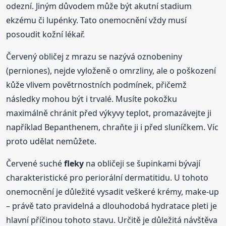
odezní. Jiným důvodem může být akutní stadium
ekzému či lupénky. Tato onemocnění vždy musí
posoudit kožní lékař.
Červený obličej z mrazu se nazývá oznobeniny
(perniones), nejde vyloženě o omrzliny, ale o poškození
kůže vlivem povětrnostních podmínek, přičemž
následky mohou být i trvalé. Musíte pokožku
maximálně chránit před výkyvy teplot, promazávejte ji
například Bepanthenem, chraňte ji i před sluníčkem. Víc
proto udělat nemůžete.
Červené suché
fleky
na obličeji se šupinkami bývají
charakteristické pro periorální dermatitidu. U tohoto
onemocnění je důležité vysadit veškeré krémy, make-up
– právě tato pravidelná a dlouhodobá hydratace pleti je
hlavní příčinou tohoto stavu. Určitě je důležitá návštěva