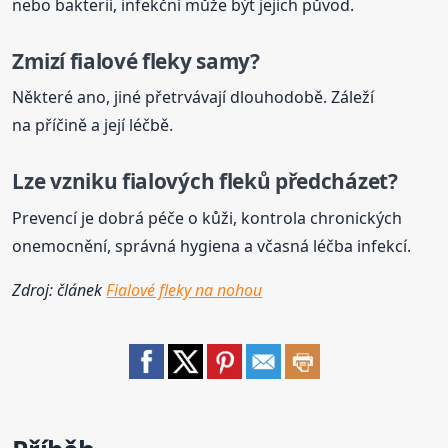
nebo bakterií, infekční může být jejich původ.
Zmizí fialové
fleky
samy?
Některé ano, jiné přetrvávají dlouhodobě. Záleží
na příčině a její léčbě.
Lze vzniku fialových fleků předcházet?
Prevencí je dobrá péče o kůži, kontrola chronických
onemocnění, správná hygiena a včasná léčba infekcí.
Zdroj: článek
Fialové fleky na nohou