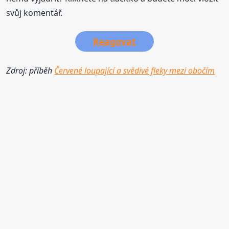
svůj komentář.
Reagovat
Zdroj: příběh
Červené loupající a svědivé fleky mezi obočím