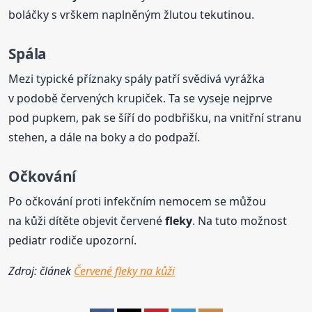
boláčky s vrškem naplněným žlutou tekutinou.
Spála
Mezi typické příznaky spály patří svědivá vyrážka
v podobě červených krupiček. Ta se vyseje nejprve
pod pupkem, pak se šíří do podbřišku, na vnitřní stranu
stehen, a dále na boky a do podpaží.
Očkování
Po očkování proti infekčním nemocem se můžou
na kůži dítěte objevit červené
fleky
. Na tuto možnost
pediatr rodiče upozorní.
Zdroj: článek
Červené fleky na kůži