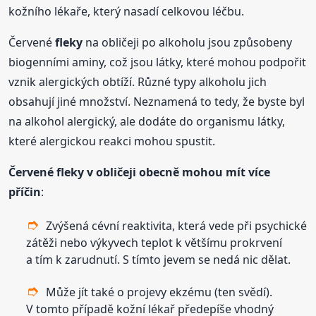
kožního lékaře, který nasadí celkovou léčbu.
Červené
fleky
na obličeji po alkoholu jsou způsobeny
biogenními aminy, což jsou látky, které mohou podpořit
vznik alergických obtíží. Různé typy alkoholu jich
obsahují jiné množství. Neznamená to tedy, že byste byl
na alkohol alergický, ale dodáte do organismu látky,
které alergickou reakci mohou spustit.
Červené
fleky
v obličeji obecně mohou mít více
příčin
:
Zvýšená cévní reaktivita, která vede při psychické
zátěži nebo výkyvech teplot k většímu prokrvení
a tím k zarudnutí. S tímto jevem se nedá nic dělat.
Může jít také o projevy ekzému (ten svědí).
V tomto případě kožní lékař předepíše vhodný