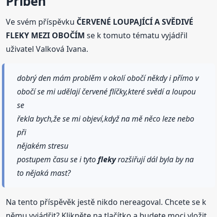
Příběh
Ve svém příspěvku
ČERVENÉ LOUPAJÍCÍ A SVĚDIVÉ
FLEKY MEZI OBOČÍM
se k tomuto tématu vyjádřil
uživatel Valková Ivana.
dobrý den mám problěm v okolí obočí někdy i přímo v
obočí se mi udělají červené flíčky,které svědí a loupou
se
řekla bych,že se mi objeví,když na mě něco leze nebo
při
nějakém stresu
postupem času se i tyto
fleky
rozšiřují dál byla by na
to nějaká mast?
Na tento příspěvěk jestě nikdo nereagoval. Chcete se k
němu vyjádřit? Klikněte na tlačítko a budete moci vložit