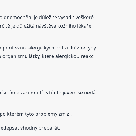
to onemocnění je důležité vysadit veškeré
čitě je důležitá návštěva kožního lékaře,
pořit vznik alergických obtíží. Různé typy
o organismu látky, které alergickou reakci
í a tím k zarudnutí. S tímto jevem se nedá
 po kterém tyto problémy zmizí.
 předepsat vhodný preparát.