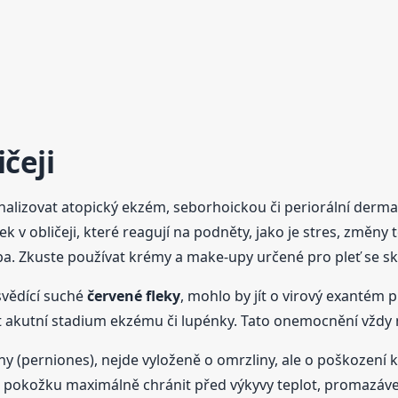
čeji
nalizovat atopický ekzém, seborhoickou či periorální derma
ek v obličeji, které reagují na podněty, jako je stres, změn
čba. Zkuste používat krémy a make-upy určené pro pleť se s
svědící suché
červené
fleky
, mohlo by jít o virový exantém p
akutní stadium ekzému či lupénky. Tato onemocnění vždy m
ny (perniones), nejde vyloženě o omrzliny, ale o poškození
e pokožku maximálně chránit před výkyvy teplot, promazávej