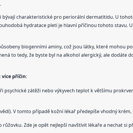
.
i bývají charakteristické pro periorální dermatitidu. U toho
uhodobá hydratace pleti je hlavní příčinou tohoto stavu. Ur
působeny biogenními aminy, což jsou látky, které mohou pod
ená to tedy, že byste byl na alkohol alergický, ale dodáte d
více příčin
:
při psychické zátěži nebo výkyvech teplot k většímu prokrven
svědí). V tomto případě kožní lékař předepíše vhodný krém,
ro růžovku. Zde je opět nejlepší navštívit lékaře a nechat si