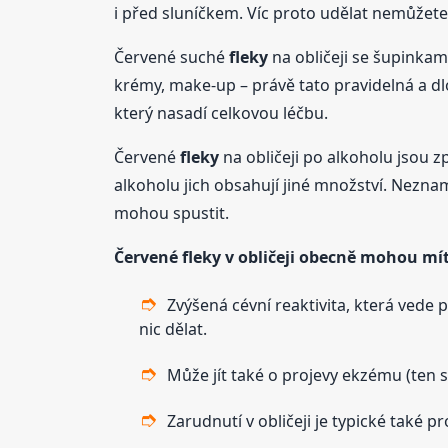
i před sluníčkem. Víc proto udělat nemůžete
Červené suché
fleky
na obličeji se šupinkam
krémy, make-up – právě tato pravidelná a dlo
který nasadí celkovou léčbu.
Červené
fleky
na obličeji po alkoholu jsou z
alkoholu jich obsahují jiné množství. Neznam
mohou spustit.
Červené
fleky
v obličeji obecně mohou mít 
Zvýšená cévní reaktivita, která vede 
nic dělat.
Může jít také o projevy ekzému (ten 
Zarudnutí v obličeji je typické také p