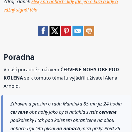
Zdroj: článek
Fleky na nohách: kdy jde jen o kůži a kdy o
vážný signál těla
Poradna
V naší poradně s názvem
ČERVENÉ NOHY OBE POD
KOLENA
se k tomuto tématu vyjádřil uživatel Alena
Arnold.
Zdravim a prosim o radu.Maminka 85 ma jiz 24 hodin
cervene
obe nohy,jako by si natahla svetle
cervene
podkolenky i tak pod kolenem ohranicene na obou
nohach.Trpi leta plisni
na nohach
,mezi prsty. Pred 25