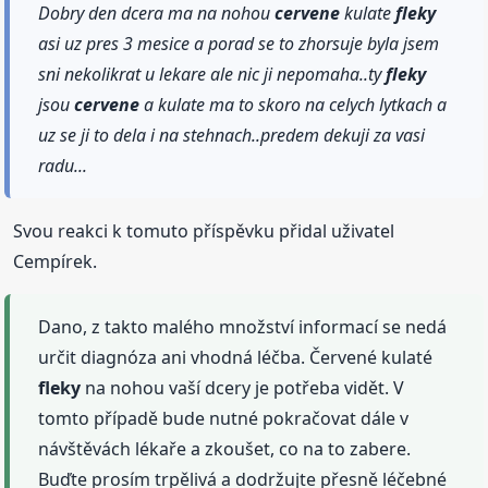
Dobry den dcera ma na nohou
cervene
kulate
fleky
asi uz pres 3 mesice a porad se to zhorsuje byla jsem
sni nekolikrat u lekare ale nic ji nepomaha..ty
fleky
jsou
cervene
a kulate ma to skoro na celych lytkach a
uz se ji to dela i na stehnach..predem dekuji za vasi
radu...
Svou reakci k tomuto příspěvku přidal uživatel
Cempírek.
Dano, z takto malého množství informací se nedá
určit diagnóza ani vhodná léčba. Červené kulaté
fleky
na nohou vaší dcery je potřeba vidět. V
tomto případě bude nutné pokračovat dále v
návštěvách lékaře a zkoušet, co na to zabere.
Buďte prosím trpělivá a dodržujte přesně léčebné