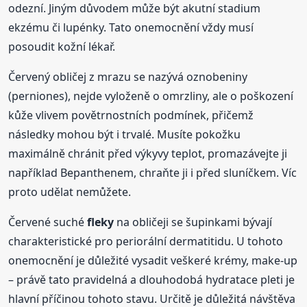
odezní. Jiným důvodem může být akutní stadium
ekzému či lupénky. Tato onemocnění vždy musí
posoudit kožní lékař.
Červený obličej z mrazu se nazývá oznobeniny
(perniones), nejde vyloženě o omrzliny, ale o poškození
kůže vlivem povětrnostních podmínek, přičemž
následky mohou být i trvalé. Musíte pokožku
maximálně chránit před výkyvy teplot, promazávejte ji
například Bepanthenem, chraňte ji i před sluníčkem. Víc
proto udělat nemůžete.
Červené suché
fleky
na obličeji se šupinkami bývají
charakteristické pro periorální dermatitidu. U tohoto
onemocnění je důležité vysadit veškeré krémy, make-up
– právě tato pravidelná a dlouhodobá hydratace pleti je
hlavní příčinou tohoto stavu. Určitě je důležitá návštěva