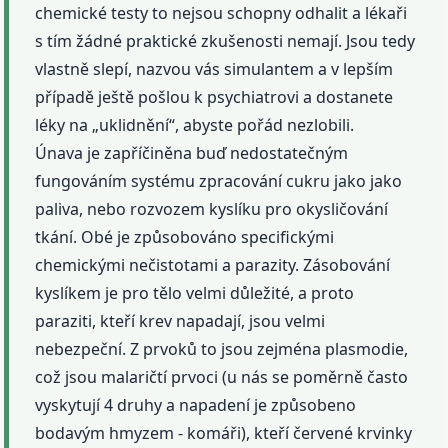
chemické testy to nejsou schopny odhalit a lékaři
s tím žádné praktické zkušenosti nemají. Jsou tedy
vlastně slepí, nazvou vás simulantem a v lepším
případě ještě pošlou k psychiatrovi a dostanete
léky na „uklidnění“, abyste pořád nezlobili.
Únava je zapříčiněna buď nedostatečným
fungováním systému zpracování cukru jako jako
paliva, nebo rozvozem kyslíku pro okysličování
tkání. Obé je způsobováno specifickými
chemickými nečistotami a parazity. Zásobování
kyslíkem je pro tělo velmi důležité, a proto
paraziti, kteří krev napadají, jsou velmi
nebezpeční. Z prvoků to jsou zejména plasmodie,
což jsou malaričtí prvoci (u nás se poměrně často
vyskytují 4 druhy a napadení je způsobeno
bodavým hmyzem - komáři), kteří červené krvinky