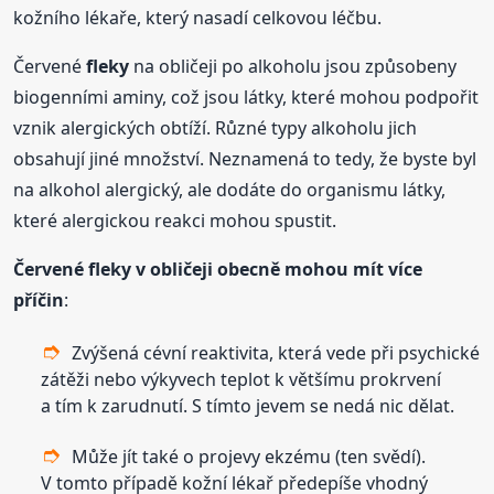
kožního lékaře, který nasadí celkovou léčbu.
Červené
fleky
na obličeji po alkoholu jsou způsobeny
biogenními aminy, což jsou látky, které mohou podpořit
vznik alergických obtíží. Různé typy alkoholu jich
obsahují jiné množství. Neznamená to tedy, že byste byl
na alkohol alergický, ale dodáte do organismu látky,
které alergickou reakci mohou spustit.
Červené
fleky
v obličeji obecně mohou mít více
příčin
:
Zvýšená cévní reaktivita, která vede při psychické
zátěži nebo výkyvech teplot k většímu prokrvení
a tím k zarudnutí. S tímto jevem se nedá nic dělat.
Může jít také o projevy ekzému (ten svědí).
V tomto případě kožní lékař předepíše vhodný