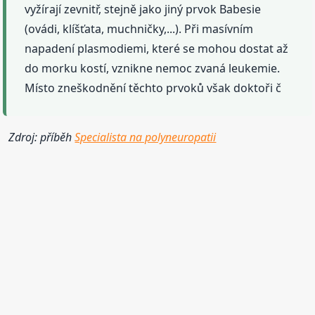
vyžírají zevnitř, stejně jako jiný prvok Babesie
(ovádi, klíšťata, muchničky,...). Při masívním
napadení plasmodiemi, které se mohou dostat až
do morku kostí, vznikne nemoc zvaná leukemie.
Místo zneškodnění těchto prvoků však doktoři č
Zdroj: příběh
Specialista na polyneuropatii