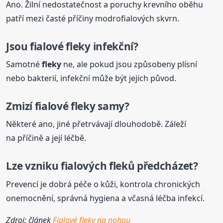
Ano. Žilní nedostatečnost a poruchy krevního oběhu
patří mezi časté příčiny modrofialových skvrn.
Jsou fialové
fleky
infekční?
Samotné
fleky
ne, ale pokud jsou způsobeny plísní
nebo bakterií, infekční může být jejich původ.
Zmizí fialové
fleky
samy?
Některé ano, jiné přetrvávají dlouhodobě. Záleží
na příčině a její léčbě.
Lze vzniku fialových fleků předcházet?
Prevencí je dobrá péče o kůži, kontrola chronických
onemocnění, správná hygiena a včasná léčba infekcí.
Zdroj: článek
Fialové fleky na nohou