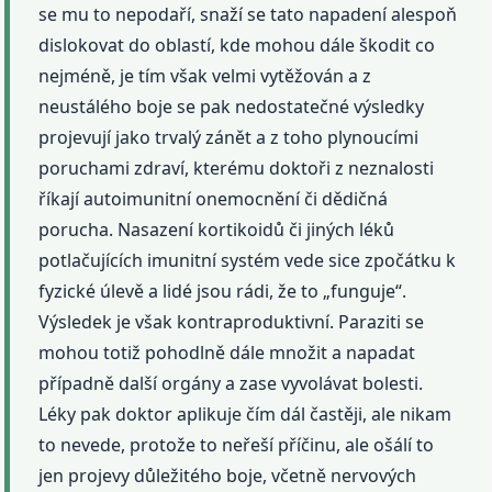
se mu to nepodaří, snaží se tato napadení alespoň
dislokovat do oblastí, kde mohou dále škodit co
nejméně, je tím však velmi vytěžován a z
neustálého boje se pak nedostatečné výsledky
projevují jako trvalý zánět a z toho plynoucími
poruchami zdraví, kterému doktoři z neznalosti
říkají autoimunitní onemocnění či dědičná
porucha. Nasazení kortikoidů či jiných léků
potlačujících imunitní systém vede sice zpočátku k
fyzické úlevě a lidé jsou rádi, že to „funguje“.
Výsledek je však kontraproduktivní. Paraziti se
mohou totiž pohodlně dále množit a napadat
případně další orgány a zase vyvolávat bolesti.
Léky pak doktor aplikuje čím dál častěji, ale nikam
to nevede, protože to neřeší příčinu, ale ošálí to
jen projevy důležitého boje, včetně nervových