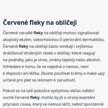
Červené
fleky
na obličeji
Červené zarudlé
fleky
na obličeji mohou signalizovat
atopický ekzém, seborhoickou či periorální dermatitidu.
Červené
fleky
na obličeji často vznikají i zvýšenou
dráždivostí drobných cévek v obličeji, které reagují
na podněty, jako je stres, změny teploty nebo alkohol.
Vzhledem k tomu, že se nejedná o nemoc, není
k dispozici ani léčba. Zkuste používat krémy a make-upy
určené pro pleť se sklonem k zarudnutí.
Pokud se na vaší pokožce vyskytnou občas svědící
suché červené
fleky
, mohlo by jít o virový exantém
pityriasis rosea, který se nemusí léčit, neboť spontánně