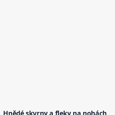
Hnědé skvrny a
fleky
na nohách