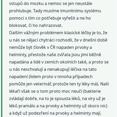
vstupů do mozku a nemoc se jen neustále
prohlubuje. Tady musíme imunitnímu systému
pomoci s tím co potřebuje vyřešit a ne ho
blokovat, či ho nahrazovat.
Dalším vážným problémem klasické léčby je to, že
u nás se nějací chytráci rozhodli, že v dnešní době
nemůže být člověk v ČR napaden prvoky a
helminty, přestože naše zvířata jsou jimi běžně
napadána a lidé v zemích okolních také, a proto se
u nás neschvalují a nenakupují léčiva na tato
napadení (lidem proto v mnoha případech
pomůže jen veterinář, protože ten ty léky má). Naši
lékaři však se o tom proto moc neučí (bakterie
zvládají dobře, na to je spousta léků, na viry už je
léků pramálo a na prvoky a helminty už skoro nic)
a když už podezření na prvoky a helminty mají,