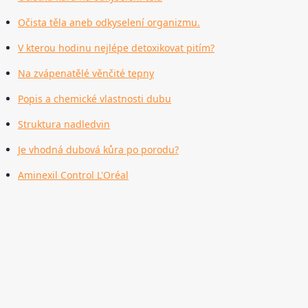
Očista těla aneb odkyselení organizmu.
V kterou hodinu nejlépe detoxikovat pitím?
Na zvápenatělé věnčité tepny
Popis a chemické vlastnosti dubu
Struktura nadledvin
Je vhodná dubová kůra po porodu?
Aminexil Control L'Oréal