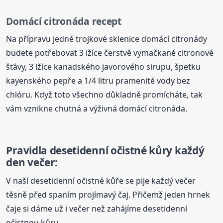
Domácí citronáda recept
Na přípravu jedné trojkové sklenice domácí citronády
budete potřebovat 3 lžíce čerstvě vymačkané citronové
šťávy, 3 lžíce kanadského javorového sirupu, špetku
kayenského pepře a 1/4 litru pramenité vody bez
chlóru. Když toto všechno důkladně promícháte, tak
vám vznikne chutná a výživná domácí citronáda.
Pravidla desetidenní očistné kůry každý
den večer:
V naší desetidenní očistné kůře se pije každý večer
těsně před spaním projímavý čaj. Přičemž jeden hrnek
čaje si dáme už i večer než zahájíme desetidenní
očistnou kůru.