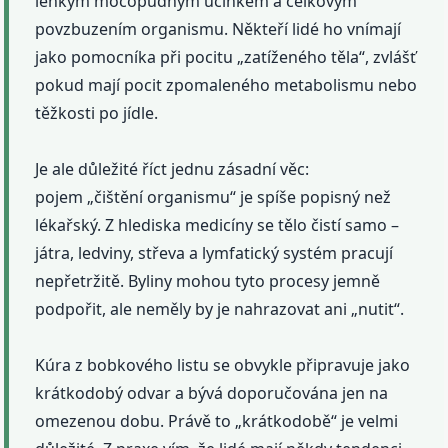
lehkým močopudným účinkem a celkovým
povzbuzením organismu. Někteří lidé ho vnímají
jako pomocníka při pocitu „zatíženého těla“, zvlášť
pokud mají pocit zpomaleného metabolismu nebo
těžkosti po jídle.
Je ale důležité říct jednu zásadní věc:
pojem „čištění organismu“ je spíše popisný než
lékařský. Z hlediska medicíny se tělo čistí samo –
játra, ledviny, střeva a lymfatický systém pracují
nepřetržitě. Byliny mohou tyto procesy jemně
podpořit, ale neměly by je nahrazovat ani „nutit“.
Kúra z bobkového listu se obvykle připravuje jako
krátkodobý odvar a bývá doporučována jen na
omezenou dobu. Právě to „krátkodobě“ je velmi