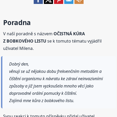
Poradna
V naší poradně s názvem
OČISTNÁ KÚRA
Z BOBKOVÉHO LISTU
se k tomuto tématu vyjádřil
uživatel Milena.
Dobrý den,
věnuji se už nějakou dobu frekvenčním metodám a
čištění organismu k návratu ke zdraví neinvazivními
způsoby a již jsem vyzkoušela mnoho věcí jako
doprovodné orální pomucky k čištění.
Zajímá mne kůra z bobkového listu.
Svou reakci k tomuto příspěvku přidal uživatel