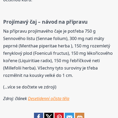
Projímavý čaj – návod na přípravu
Na přípravu projímavého čaje je potřeba 750 g
Sennového listu (Sennae folium), 300 mg nati máty
peprné (Menthae piperitae herba ), 150 mg rozemletý
fenyklový plod (Foeniculi fructus), 150 mg lékořicového
kořene (Liquiritiae radix), 150 mg řebříčkové neti
(Millefolii herba). Všechny tyto suroviny je třeba
rozmělnit na kousky velké do 1 cm.
(...více se dočtete ve zdroji)
Zdroj: článek
Desetidenní očista těla