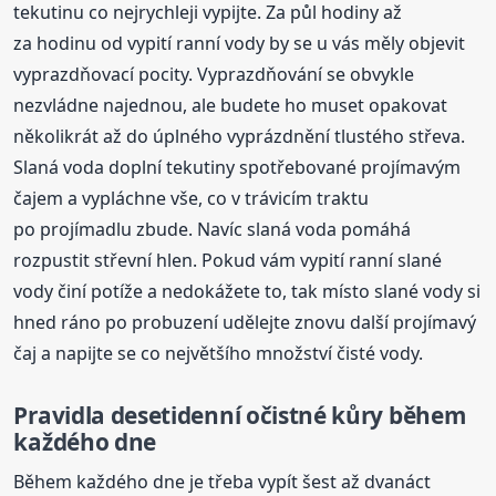
tekutinu co nejrychleji vypijte. Za půl hodiny až
za hodinu od vypití ranní vody by se u vás měly objevit
vyprazdňovací pocity. Vyprazdňování se obvykle
nezvládne najednou, ale budete ho muset opakovat
několikrát až do úplného vyprázdnění tlustého střeva.
Slaná voda doplní tekutiny spotřebované projímavým
čajem a vypláchne vše, co v trávicím traktu
po projímadlu zbude. Navíc slaná voda pomáhá
rozpustit střevní hlen. Pokud vám vypití ranní slané
vody činí potíže a nedokážete to, tak místo slané vody si
hned ráno po probuzení udělejte znovu další projímavý
čaj a napijte se co největšího množství čisté vody.
Pravidla desetidenní očistné kůry během
každého dne
Během každého dne je třeba vypít šest až dvanáct