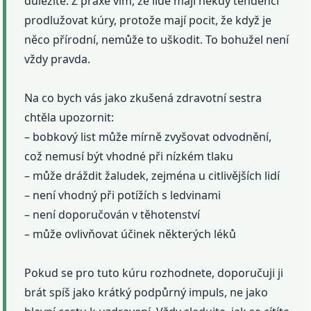
důležité. Z praxe vím, že lidé mají někdy tendenci
prodlužovat kúry, protože mají pocit, že když je
něco přírodní, nemůže to uškodit. To bohužel není
vždy pravda.
Na co bych vás jako zkušená zdravotní sestra
chtěla upozornit:
– bobkový list může mírně zvyšovat odvodnění,
což nemusí být vhodné při nízkém tlaku
– může dráždit žaludek, zejména u citlivějších lidí
– není vhodný při potížích s ledvinami
– není doporučován v těhotenství
– může ovlivňovat účinek některých léků
Pokud se pro tuto kúru rozhodnete, doporučuji ji
brát spíš jako krátký podpůrný impuls, ne jako