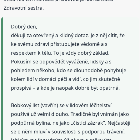
Zdravotní sestra.
Dobrý den,
děkuji za otevřený a klidný dotaz. Je z něj cítit, že
ke svému zdraví přistupujete vědomě a s
respektem k tělu. To je vždy dobrý základ.
Pokusím se odpovědět vyváženě, lidsky a s
pohledem někoho, kdo se dlouhodobě pohybuje
kolem lidí v domácí péči a vidí, co jim skutečně
prospívá – a kde je naopak dobré být opatrná.
Bobkový list (vavřín) se v lidovém léčitelství
používá už velmi dlouho. Tradičně byl vnímán jako
podpůrná bylina, ne jako „čistící zázrak“. Nejčastěji
se o něm mluví v souvislosti s podporou trávení,