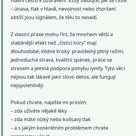
hlavní cestu k uzdravení. Vždy sledujte, jak se cítíte
– únava, tlak v hlavě, nevolnost nebo zhoršení
obtíží jsou signálem, že tělu to nesedí.
Z vlastní praxe mohu říct, že mnohem větší a
stabilnější efekt než „čisticí kúry“ mají
dlouhodobé, klidné kroky: pravidelný pitný režim,
jednoduchá strava, kvalitní spánek, práce se
stresem a jemná podpora pohybu lymfy. Tyto věci
nejsou tak lákavé jako slovo detox, ale fungují
nejspolehlivěji.
Pokud chcete, napište mi prosím:
– zda užíváte nějaké léky
– zda máte nízký nebo kolísavý tlak
– a s jakým konkrétním problémem chcete