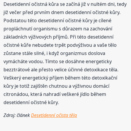
Desetidenní očistná kůra se začíná již v nultém dni, tedy
již večer před prvním dnem desetidenní očistné kůry.
Podstatou této desetidenní očistné kůry je cílené
propláchnutí organismu s důrazem na zachování
základních výživových příjmů. Při této desetidenní
očistné kůře nebudete trpět podvýživou a vaše tělo
zůstane stále silné, i když organizmus doslova
vymácháte vodou. Tímto se dosáhne energeticky
bezztrátové ale přesto velice účinné detoxikace těla.
Veškerý energetický příjem během této detoxikační
kůry je totiž zajištěn chutnou a výživnou domácí
citronádou, která nahradí veškeré jídlo během
desetidenní očistné kůry.
Zdroj: článek
Desetidenní očista těla