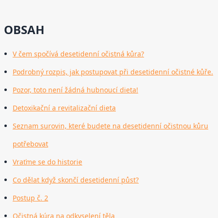
OBSAH
V čem spočívá desetidenní očistná kůra?
Podrobný rozpis, jak postupovat při desetidenní očistné kůře.
Pozor, toto není žádná hubnoucí dieta!
Detoxikační a revitalizační dieta
Seznam surovin, které budete na desetidenní očistnou kůru
potřebovat
Vraťme se do historie
Co dělat když skončí desetidenní půst?
Postup č. 2
Očistná kúra na odkyselení těla