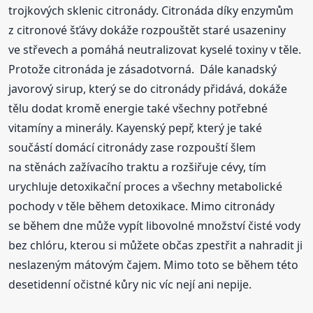
trojkových sklenic citronády. Citronáda díky enzymům
z citronové šťávy dokáže rozpouštět staré usazeniny
ve střevech a pomáhá neutralizovat kyselé toxiny v těle.
Protože citronáda je zásadotvorná. Dále kanadský
javorový sirup, který se do citronády přidává, dokáže
tělu dodat kromě energie také všechny potřebné
vitamíny a minerály. Kayenský pepř, který je také
součástí domácí citronády zase rozpouští šlem
na stěnách zažívacího traktu a rozšiřuje cévy, tím
urychluje detoxikační proces a všechny metabolické
pochody v těle během detoxikace. Mimo citronády
se během dne může vypít libovolné množství čisté vody
bez chlóru, kterou si můžete občas zpestřit a nahradit ji
neslazeným mátovým čajem. Mimo toto se během této
desetidenní očistné kůry nic víc nejí ani nepije.