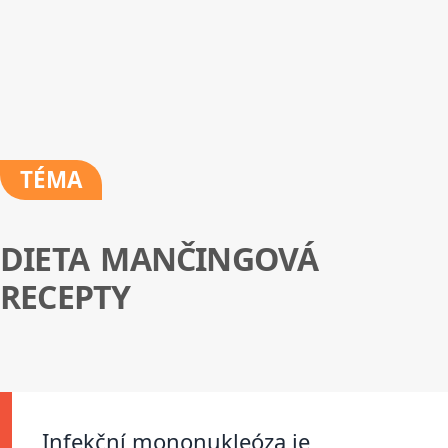
TÉMA
DIETA MANČINGOVÁ
RECEPTY
Infekční mononukleóza je