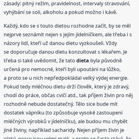
zásady: pitný režim, pravidelnost, intervaly stravování,
vyhýbání se soli, alkoholu a pokud možno i kávě.
Každý, kdo se s touto dietou rozhodne začít, by se měl
nejprve seznámit nejen s jejím jídelníčkem, ale třeba i s
názory lidí, kteří už danou dietu vyzkoušeli. Vždy
se doporučuje danou dietu konzultovat s lékařem. Je
třeba si také uvědomit, že tato
dieta
byla původně
určená pro nemocné, kteří byli upoutáni na lůžko,
a proto se u nich nepředpokládal velký výdej energie.
Pokud tedy mléčnou dietu drží člověk, který je zdravý,
chodí do práce, občas cvičí atd., tak příjem živin pro něj
rozhodně nebude dostatečný. Tělo sice bude mít
dostatek vápníku (to způsobuje vysoké zastoupení
mléčných výrobků v jídelníčku), ale budou mu chybět
jiné živiny, například sacharidy. Nejen příjem živin je
nízký, porce jsou velmi malé, a proto se často stává, že