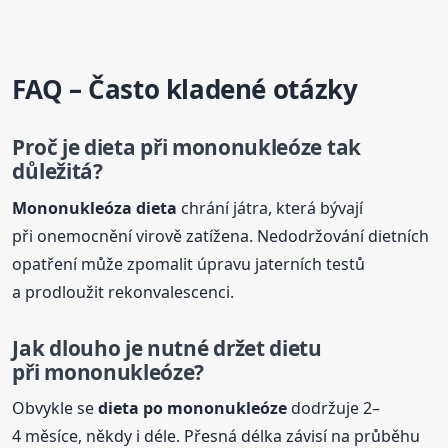
FAQ – Často kladené otázky
Proč je
dieta
při mononukleóze tak
důležitá?
Mononukleóza
dieta
chrání játra, která bývají
při onemocnění virově zatížena. Nedodržování dietních
opatření může zpomalit úpravu jaterních testů
a prodloužit rekonvalescenci.
Jak dlouho je nutné držet dietu
při mononukleóze?
Obvykle se
dieta
po mononukleóze
dodržuje 2–
4 měsíce, někdy i déle. Přesná délka závisí na průběhu