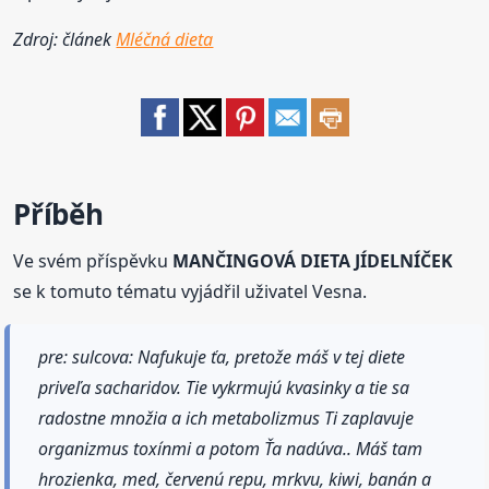
Zdroj: článek
Mléčná dieta
Příběh
Ve svém příspěvku
MANČINGOVÁ DIETA JÍDELNÍČEK
se k tomuto tématu vyjádřil uživatel Vesna.
pre: sulcova: Nafukuje ťa, pretože máš v tej diete
priveľa sacharidov. Tie vykrmujú kvasinky a tie sa
radostne množia a ich metabolizmus Ti zaplavuje
organizmus toxínmi a potom Ťa nadúva.. Máš tam
hrozienka, med, červenú repu, mrkvu, kiwi, banán a