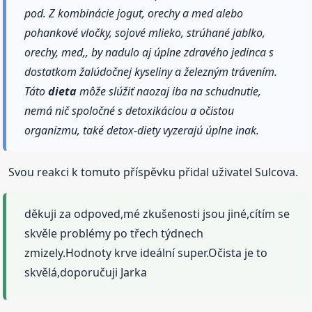
pod. Z kombinácie jogut, orechy a med alebo
pohankové vločky, sojové mlieko, strúhané jablko,
orechy, med,, by nadulo aj úplne zdravého jedinca s
dostatkom žalúdočnej kyseliny a železným trávením.
Táto
dieta
môže slúžiť naozaj iba na schudnutie,
nemá nič spoločné s detoxikáciou a očistou
organizmu, také detox-diety vyzerajú úplne inak.
Svou reakci k tomuto příspěvku přidal uživatel Sulcova.
děkuji za odpoved,mé zkušenosti jsou jiné,cítím se
skvěle problémy po třech týdnech
zmizely.Hodnoty krve ideální super.Očista je to
skvělá,doporučuji Jarka