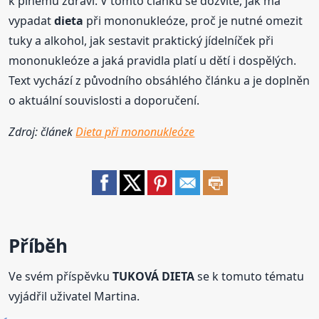
k plnému zdraví. V tomto článku se dozvíte, jak má
vypadat
dieta
při mononukleóze, proč je nutné omezit
tuky a alkohol, jak sestavit praktický jídelníček při
mononukleóze a jaká pravidla platí u dětí i dospělých.
Text vychází z původního obsáhlého článku a je doplněn
o aktuální souvislosti a doporučení.
Zdroj: článek
Dieta při mononukleóze
Příběh
Ve svém příspěvku
TUKOVÁ DIETA
se k tomuto tématu
vyjádřil uživatel Martina.