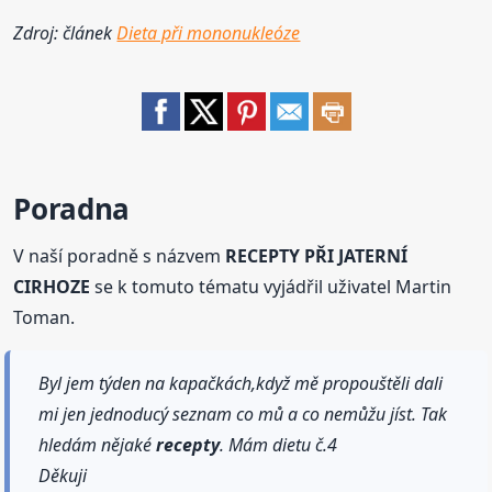
Zdroj: článek
Dieta při mononukleóze
Poradna
V naší poradně s názvem
RECEPTY PŘI JATERNÍ
CIRHOZE
se k tomuto tématu vyjádřil uživatel Martin
Toman.
Byl jem týden na kapačkách,když mě propouštěli dali
mi jen jednoducý seznam co mů a co nemůžu jíst. Tak
hledám nějaké
recepty
. Mám dietu č.4
Děkuji