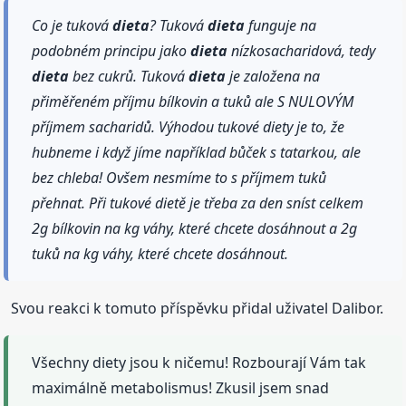
Co je tuková
dieta
? Tuková
dieta
funguje na
podobném principu jako
dieta
nízkosacharidová, tedy
dieta
bez cukrů. Tuková
dieta
je založena na
přiměřeném příjmu bílkovin a tuků ale S NULOVÝM
příjmem sacharidů. Výhodou tukové diety je to, že
hubneme i když jíme například bůček s tatarkou, ale
bez chleba! Ovšem nesmíme to s příjmem tuků
přehnat. Při tukové dietě je třeba za den sníst celkem
2g bílkovin na kg váhy, které chcete dosáhnout a 2g
tuků na kg váhy, které chcete dosáhnout.
Svou reakci k tomuto příspěvku přidal uživatel Dalibor.
Všechny diety jsou k ničemu! Rozbourají Vám tak
maximálně metabolismus! Zkusil jsem snad