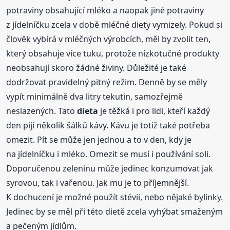
potraviny obsahující mléko a naopak jiné potraviny
z jídelníčku zcela v době mléčné diety vymizely. Pokud si
člověk vybírá v mléčných výrobcích, měl by zvolit ten,
který obsahuje více tuku, protože nízkotučné produkty
neobsahují skoro žádné živiny. Důležité je také
dodržovat pravidelný pitný režim. Denně by se měly
vypít minimálně dva litry tekutin, samozřejmě
neslazených. Tato
dieta
je těžká i pro lidi, kteří každý
den pijí několik šálků kávy. Kávu je totiž také potřeba
omezit. Pít se může jen jednou a to v den, kdy je
na jídelníčku i mléko. Omezit se musí i používání soli.
Doporučenou zeleninu může jedinec konzumovat jak
syrovou, tak i vařenou. Jak mu je to příjemnější.
K dochucení je možné použít stévii, nebo nějaké bylinky.
Jedinec by se měl při této dietě zcela vyhýbat smaženým
a pečeným jídlům.