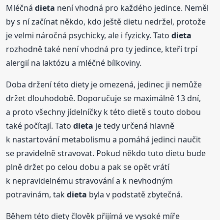
Mléčná
dieta
není vhodná pro každého jedince. Neměl
by s ní začínat někdo, kdo ještě dietu nedržel, protože
je velmi náročná psychicky, ale i fyzicky. Tato
dieta
rozhodně také není vhodná pro ty jedince, kteří trpí
alergií na laktózu a mléčné bílkoviny.
Doba držení této diety je omezená, jedinec ji nemůže
držet dlouhodobě. Doporučuje se maximálně 13 dní,
a proto všechny jídelníčky k této dietě s touto dobou
také počítají. Tato
dieta
je tedy určená hlavně
k nastartování metabolismu a pomáhá jedinci naučit
se pravidelně stravovat. Pokud někdo tuto dietu bude
plně držet po celou dobu a pak se opět vrátí
k nepravidelnému stravování a k nevhodným
potravinám, tak
dieta
byla v podstatě zbytečná.
Během této diety člověk přijímá ve vysoké míře