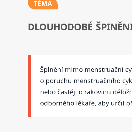
TÉMA
DLOUHODOBÉ ŠPINĚN
Špinění mimo menstruační cyk
o poruchu menstruačního cyklu
nebo častěji o rakovinu dělož
odborného lékaře, aby určil p