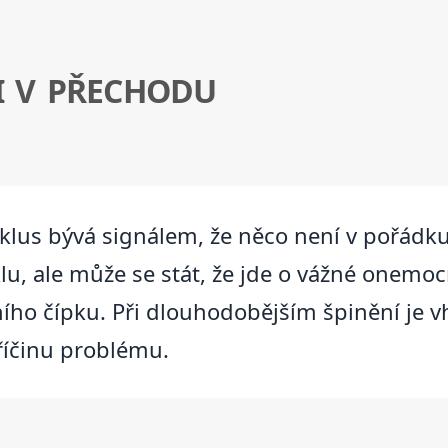
I V PŘECHODU
lus bývá signálem, že něco není v pořádku
, ale může se stát, že jde o vážné onemocn
ního čípku. Při dlouhodobějším špinění je v
říčinu problému.