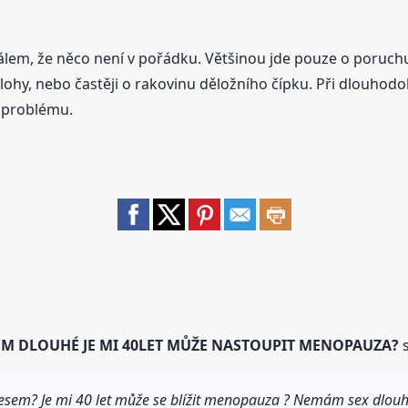
lem, že něco není v pořádku. Většinou jde pouze o poruchu
ohy, nebo častěji o rakovinu děložního čípku. Při dlouhodo
u problému.
EM DLOUHÉ JE MI 40LET MŮŽE NASTOUPIT MENOPAUZA?
s
zesem? Je mi 40 let může se blížit menopauza ? Nemám sex dlouh