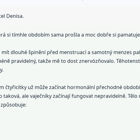
el Denisa.
terá si tímhle obdobím sama prošla a moc dobře si pamatuje, 
em mít dlouhé špinění před menstruací a samotný menzes pak
éně pravidelný, takže mě to dost znervózňovalo. Těhotenst
y.
lem čtyřicítky už může začínat hormonální přechodné obd
o taková, ale vaječníky začínají fungovat nepravidelně. Tě
o způsobuje: