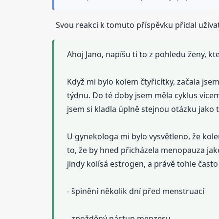
Svou reakci k tomuto příspěvku přidal uživat
Ahoj Jano, napíšu ti to z pohledu ženy, k
Když mi bylo kolem čtyřicítky, začala js
týdnu. Do té doby jsem měla cyklus vícem
jsem si kladla úplně stejnou otázku jako t
U gynekologa mi bylo vysvětleno, že ko
to, že by hned přicházela menopauza jak
jindy kolísá estrogen, a právě tohle čast
- špinění několik dní před menstruací
- zpožděný nástup menzesu