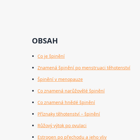
OBSAH
Co je špinění
Znamená špinění po menstruaci těhotenství
Špinění v menopauze
Co znamená narůžovělé špinění
Co znamená hnědé špinění
Příznaky těhotenství – špinění
Růžový výtok po ovulaci
Estrogen po přechodu a jeho vliv