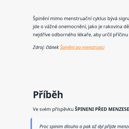
Špinění mimo menstruační cyklus bývá signá
jde o vážné onemocnění, jako je rakovina děl
nejdříve odborného lékaře, aby určil příčin
Zdroj: článek
Špinění po menstruaci
Příběh
Ve svém příspěvku
ŠPINENI PŘED MENZES
Proc spinim dlouho a pak až dyl přijde men