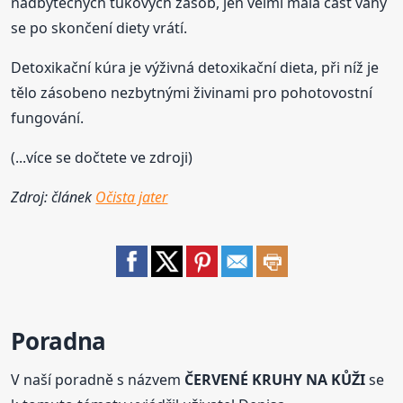
nadbytečných tukových zásob, jen velmi malá část váhy
se po skončení diety vrátí.
Detoxikační kúra je výživná detoxikační dieta, při níž je
tělo zásobeno nezbytnými živinami pro pohotovostní
fungování.
(...více se dočtete ve zdroji)
Zdroj: článek
Očista jater
Poradna
V naší poradně s názvem
ČERVENÉ KRUHY NA KŮŽI
se