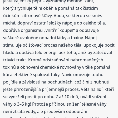
ještě kajenský pepř – významný metabolizant,
který zrychluje tělní oběh a pomáhá tak čisticím
účinkům citronové šťávy. Voda, se kterou se směs
míchá, dopraví ostatní složky nápoje do celého těla,
dopřává organismu „vnitřní koupel“ a odplavuje
veškeré uvolněné odpadní látky a toxiny. Nápoj
stimuluje očišťovací proces našeho těla, upokojuje pocit
hladu a dodává tělu energii bez toho, aniž by zatěžoval
trávicí trakt. Kromě odstraňování nahromaděných
toxinů a obnovení chemické rovnováhy v těle pomáhá
kúra efektivně spalovat tuky. Navíc omezuje touhu
po jídle a závislosti na pochutinách, což činí z hubnutí
ještě přirozenější a příjemnější proces. Většina lidí, kteří
se vydrželi postit po dobu 7 až 10 dnů, uvádí snížení
váhy o 3–5 kg! Protože příčinou snížení tělesné váhy
není ztráta vody, ale především odbourání