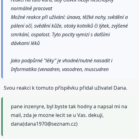
normálně pracovat
Možné reakce při užívání: únava, těžké nohy, svědění a
pálení očí, svědění kůže, otoky kotníků či lýtek, zvýšené
smrkání, ospalost. Tyto pocity vymizí s dalšími
dávkami léků
Jako podpůrné "léky" je vhodné/nutné nasadit i
Informatika (venadren, vasodren, muscudren
Svou reakci k tomuto příspěvku přidal uživatel Dana.
pane inzenyre, byl byste tak hodny a napsal mi na
mail, zda je mozne lecit se u Vas. dekuji,
dana(dana1970@seznam.cz)