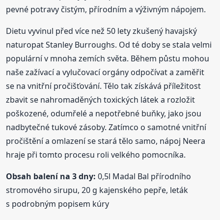
pevné potravy čistým, přírodním a výživným nápojem.
Dietu vyvinul před více než 50 lety zkušený havajský
naturopat Stanley Burroughs. Od té doby se stala velmi
populární v mnoha zemích světa. Během půstu mohou
naše zažívací a vylučovací orgány odpočívat a zaměřit
se na vnitřní pročišťování. Tělo tak získává příležitost
zbavit se nahromaděných toxických látek a rozložit
poškozené, odumřelé a nepotřebné buňky, jako jsou
nadbytečné tukové zásoby. Zatímco o samotné vnitřní
pročištění a omlazení se stará tělo samo, nápoj Neera
hraje při tomto procesu roli velkého pomocníka.
Obsah balení na 3 dny:
0,5l Madal Bal přírodního
stromového sirupu, 20 g kajenského pepře, leták
s podrobným popisem kúry