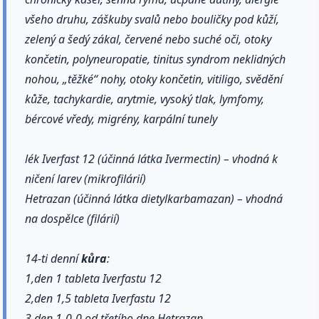
všeho druhu, záškuby svalů nebo bouličky pod kůží,
zelený a šedý zákal, červené nebo suché oči, otoky
končetin, polyneuropatie, tinitus syndrom neklidných
nohou, „těžké“ nohy, otoky končetin, vitiligo, svědění
kůže, tachykardie, arytmie, vysoký tlak, lymfomy,
bércové vředy, migrény, karpální tunely
lék Iverfast 12 (účinná látka Ivermectin) – vhodná k
ničení larev (mikrofilárií)
Hetrazan (účinná látka dietylkarbamazan) – vhodná
na dospělce (filárií)
14-ti denní
kůra
:
1,den 1 tableta Iverfastu 12
2,den 1,5 tableta Iverfastu 12
3,den 1-0-0 od třetího dne Hetrazan