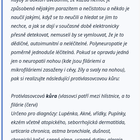
způsobená nějakým parazitem a nečistotou a někdo je
naučil jakými, když se to neučili a hledat se jim to
nechce, a jak se dají v současné době elektronicky
přesně detekovat, nemuseli by se vymlouvat, že je to
dědičné, autoimunitní a neléčitelné. Polyneuropatie je
poměrně jednoduše léčitelná. Pokud se opravdu jedná
jen o neuropatii nohou (kde jsou filáriemi a
mikrofiláriemi zasaženy i cévy, žíly a svaly na nohou),
pak si realizujte následující protivlasovcovou kůru:
Protivlasovcová
kůra
(vlasovci patří mezi hlístnice, a to
filárie (červi)
Určeno pro diagnózy: Lupénka, Akné, vřídky, Pupínky,
ekzém včetně atopického, seborrhojická dermatitida,
urticaria chronica, astma bronchiale, dušnost,
chronický kašel, senná rýma, ucpané dutiny, alergie