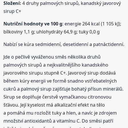
Složení:
4 druhy palmových sirupů, kanadský javorový
sirup C+
Nutriční hodnoty ve 100 g
: energie 264 kcal (1 105 kJ);
bílkoviny 1,1 g; uhlohydráty 64,9 g; tuky 0,0 g
Nabízí se kúra sedmidenní, desetidenní a patnáctidenní.
Jde o pečlivě vyváženou směs několika druhů
palmových sirupů a nejkvalitnějšího kanadského
javorového sirupu stupně C+. Javorový sirup dodává
během kúry energii ve formě snadno vstřebatelných
cukrů a palmový sirup zajišťuje bohatý přísun minerálů.
Sirup se doplňuje čerstvě vymačkanou citronovou
šťávou. Její kyselost má alkalizační efekt na tělo
a pomáhá mu rozložit tuky a hlen, a navíc je zdrojem
množství antioxidantů a vitamínu C. Do směsi patří