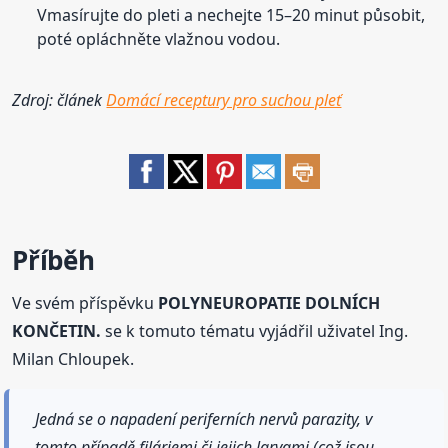
Vmasírujte do pleti a nechejte 15–20 minut působit,
poté opláchněte vlažnou vodou.
Zdroj: článek
Domácí receptury pro suchou pleť
Příběh
Ve svém příspěvku
POLYNEUROPATIE DOLNÍCH
KONČETIN.
se k tomuto tématu vyjádřil uživatel Ing.
Milan Chloupek.
Jedná se o napadení periferních nervů parazity, v
tomto případě filáriemi či jejich larvami (což jsou