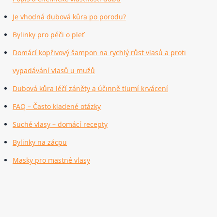
Je vhodná dubová kůra po porodu?
Bylinky pro péči o pleť
Domácí kopřivový šampon na rychlý růst vlasů a proti
vypadávání vlasů u mužů
Dubová kůra léčí záněty a účinně tlumí krvácení
FAQ – Často kladené otázky
Suché vlasy – domácí recepty
Bylinky na zácpu
Masky pro mastné vlasy