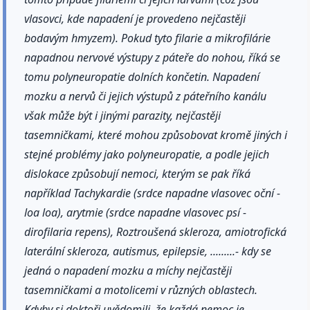
vlasovci, kde napadení je provedeno nejčastěji
bodavým hmyzem). Pokud tyto filarie a mikrofilárie
napadnou nervové výstupy z páteře do nohou, říká se
tomu polyneuropatie dolních končetin. Napadení
mozku a nervů či jejich výstupů z páteřního kanálu
však může být i jinými parazity, nejčastěji
tasemničkami, které mohou způsobovat kromě jiných i
stejné problémy jako polyneuropatie, a podle jejich
dislokace způsobují nemoci, kterým se pak říká
například Tachykardie (srdce napadne vlasovec oční -
loa loa), arytmie (srdce napadne vlasovec psí -
dirofilaria repens), Roztroušená skleroza, amiotrofická
laterální skleroza, autismus, epilepsie, .........- kdy se
jedná o napadení mozku a míchy nejčastěji
tasemničkami a motolicemi v různých oblastech.
Kdyby si doktoři uvědomili, že každá nemoc je