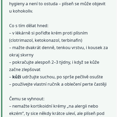
hygieny a není to ostuda – plíseň se může objevit
u kohokoliv.
Co s tím dělat hned:
– v lékárně si pořiďte krém proti plísním
(clotrimazol, ketokonazol, terbinafin)
– mažte dvakrát denně, tenkou vrstvu, i kousek za
okraj skvrny
– pokračujte alespoň 2–3 týdny, i když se kůže
začne zlepšovat
–
kůži
udržujte suchou, po sprše pečlivě osušte
– používejte vlastní ručník a oblečení perte častěji
Čemu se vyhnout:
– nemažte kortikoidní krémy „na alergii nebo
ekzém“, ty sice někdy krátce uleví, ale plíseň pod