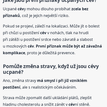
Jaké jsou první příznaky ucpaných
cév
?
Ucpané
cév
y mohou dlouho probíhat
zcela bez
příznaků
, což je jejich největší riziko.
Pokud se projeví, záleží na lokalizaci. Může jít o bolest
při chůzi u postižení
cév
v nohách, tlak na hrudi
při zátěži u postižení srdce nebo závratě a slabost
u mozkových
cév
.
První příznak může být až závažná
komplikace
, proto je důležitá prevence.
Pomůže změna stravy, když už jsou
cév
y
ucpané?
Ano, změna stravy
má smysl i při již vzniklém
postižení
, ale s realistickým očekáváním.
Strava může zpomalit další ukládání plátů, zlepšit
hladinu cholesterolu a snížit zánět v
cév
ní stěně.