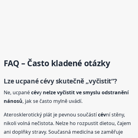
FAQ – Často kladené otázky
Lze ucpané
cév
y skutečně „vyčistit“?
Ne, ucpané
cév
y
nelze vyčistit ve smyslu odstranění
nánosů
, jak se často mylně uvádí.
Aterosklerotický plát je pevnou součástí
cév
ní stěny,
nikoli volná nečistota. Nelze ho rozpustit dietou, čajem
ani doplňky stravy. Současná medicína se zaměřuje