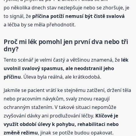
po několika dnech stav nezlepšuje nebo se zhoršuje, je
to signál, že
příčina potíží nemusí být čistě svalová
a léčba by se měla přehodnotit.
Proč mi lék pomohl jen první dva nebo tři
dny?
Tento scénář je velmi častý a většinou znamená, že
lék
uvolnil svalový spasmus, ale neodstranil jeho
příčinu
. Úleva byla reálná, ale krátkodobá.
Jakmile se pacient vrátí ke stejnému zatížení, držení těla
nebo pracovním návykům, svaly znovu reagují
ochranným stažením. V takové situaci nepomůže
zvyšování dávky ani prodlužování léčby.
Klíčové je
využít období úlevy k pohybu, rehabilitaci nebo
změně režimu
, jinak se potíže budou opakovat.