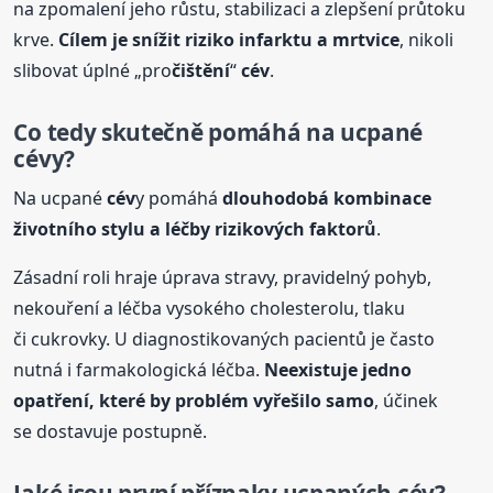
na zpomalení jeho růstu, stabilizaci a zlepšení průtoku
krve.
Cílem je snížit riziko infarktu a mrtvice
, nikoli
slibovat úplné „pro
čištění
“
cév
.
Co tedy skutečně pomáhá na ucpané
cév
y?
Na ucpané
cév
y pomáhá
dlouhodobá kombinace
životního stylu a léčby rizikových faktorů
.
Zásadní roli hraje úprava stravy, pravidelný pohyb,
nekouření a léčba vysokého cholesterolu, tlaku
či cukrovky. U diagnostikovaných pacientů je často
nutná i farmakologická léčba.
Neexistuje jedno
opatření, které by problém vyřešilo samo
, účinek
se dostavuje postupně.