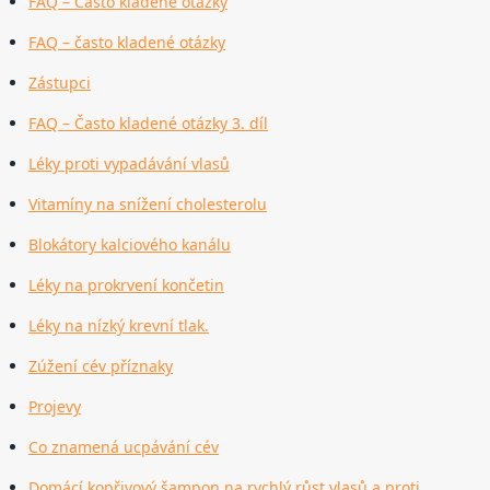
FAQ – Často kladené otázky
FAQ – často kladené otázky
Zástupci
FAQ – Často kladené otázky 3. díl
Léky proti vypadávání vlasů
Vitamíny na snížení cholesterolu
Blokátory kalciového kanálu
Léky na prokrvení končetin
Léky na nízký krevní tlak.
Zúžení cév příznaky
Projevy
Co znamená ucpávání cév
Domácí kopřivový šampon na rychlý růst vlasů a proti