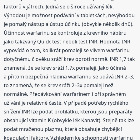
faktorů v játrech. Jedná se o široce užívaný lék.
Výhodou je možnost podávání v tabletkách, nevýhodou
je pomalý nástup a ústup účinku (obvykle několik dnů).
Účinnost warfarinu se kontroluje z krevního náběru
jako takzvaný Quick test neboli test INR. Hodnota INR
vypovídá o tom, kolikrát pomaleji se vlivem warfarinu
dotyčnému člověku sráží krev oproti normě. INR 1,7 tak
znamená, že se krev sráží 1,7x pomaleji. Jako účinná
a přitom bezpečná hladina warfarinu se udává INR 2–3,
to znamená, že se krev sráží 2–3x pomaleji než
normálně. Předávkování warfarinem i při správném
užívání je relativně časté. V případě potřeby rychlého
snížení INR lze podat protilátku, kterou jsou preparáty
obsahující vitamin K (obvykle lék Kanavit). Stejně tak lze
podat mraženou plazmu, která obsahuje chybějící
koagulační faktory. Vzhledem ke schopnosti warfarinu