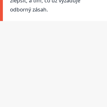
zlepšit, a tím, co už vyžaduje
odborný zásah.