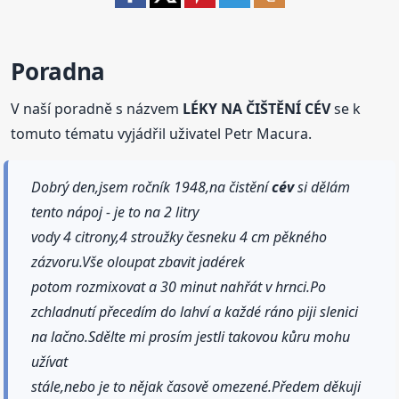
Poradna
V naší poradně s názvem
LÉKY NA ČIŠTĚNÍ CÉV
se k
tomuto tématu vyjádřil uživatel Petr Macura.
Dobrý den,jsem ročník 1948,na čistění
cév
si dělám
tento nápoj - je to na 2 litry
vody 4 citrony,4 stroužky česneku 4 cm pěkného
zázvoru.Vše oloupat zbavit jadérek
potom rozmixovat a 30 minut nahřát v hrnci.Po
zchladnutí přecedím do lahví a každé ráno piji slenici
na lačno.Sdělte mi prosím jestli takovou kůru mohu
užívat
stále,nebo je to nějak časově omezené.Předem děkuji