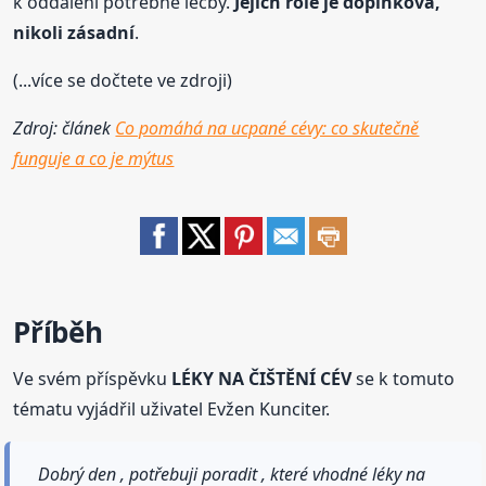
k oddálení potřebné léčby.
Jejich role je doplňková,
nikoli zásadní
.
(...více se dočtete ve zdroji)
Zdroj: článek
Co pomáhá na ucpané cévy: co skutečně
funguje a co je mýtus
Příběh
Ve svém příspěvku
LÉKY NA ČIŠTĚNÍ CÉV
se k tomuto
tématu vyjádřil uživatel Evžen Kunciter.
Dobrý den , potřebuji poradit , které vhodné léky na