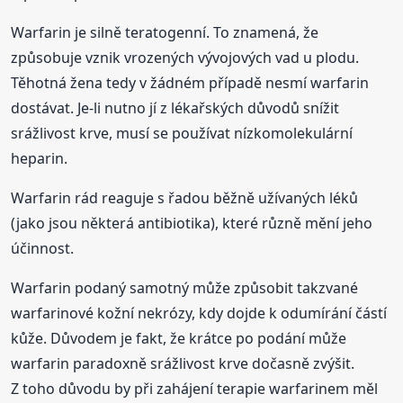
Warfarin je silně teratogenní. To znamená, že
způsobuje vznik vrozených vývojových vad u plodu.
Těhotná žena tedy v žádném případě nesmí warfarin
dostávat. Je-li nutno jí z lékařských důvodů snížit
srážlivost krve, musí se používat nízkomolekulární
heparin.
Warfarin rád reaguje s řadou běžně užívaných léků
(jako jsou některá antibiotika), které různě mění jeho
účinnost.
Warfarin podaný samotný může způsobit takzvané
warfarinové kožní nekrózy, kdy dojde k odumírání částí
kůže. Důvodem je fakt, že krátce po podání může
warfarin paradoxně srážlivost krve dočasně zvýšit.
Z toho důvodu by při zahájení terapie warfarinem měl