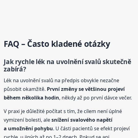
FAQ – Často kladené otázky
Jak rychle lék na uvolnění svalů skutečně
zabírá?
Lék na uvolnění svalů na předpis obvykle nezačne
působit okamžitě.
První změny se většinou projeví
během několika hodin
, někdy až po první dávce večer.
V praxi je důležité počítat s tím, že cílem není úplné
vymizení bolesti, ale
snížení svalového napětí
a umožnění pohybu
. U části pacientů se efekt projeví
rychle, u jiných až po 1–2 dnech. Pokud se ani