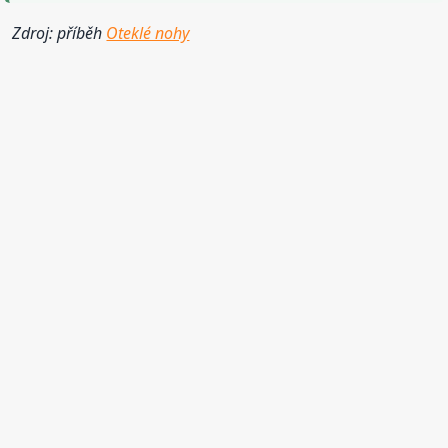
Zdroj: příběh
Oteklé nohy