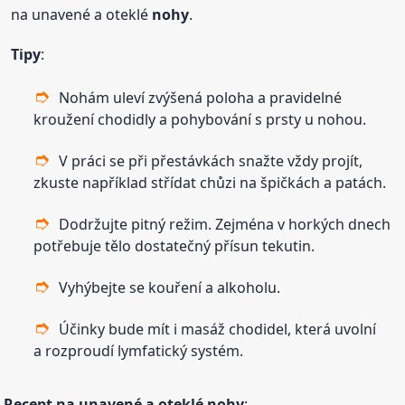
na unavené a oteklé
nohy
.
Tipy
:
Nohám uleví zvýšená poloha a pravidelné
kroužení chodidly a pohybování s prsty u nohou.
V práci se při přestávkách snažte vždy projít,
zkuste například střídat chůzi na špičkách a patách.
Dodržujte pitný režim. Zejména v horkých dnech
potřebuje tělo dostatečný přísun tekutin.
Vyhýbejte se kouření a alkoholu.
Účinky bude mít i masáž chodidel, která uvolní
a rozproudí lymfatický systém.
Recept na unavené a oteklé
nohy
: