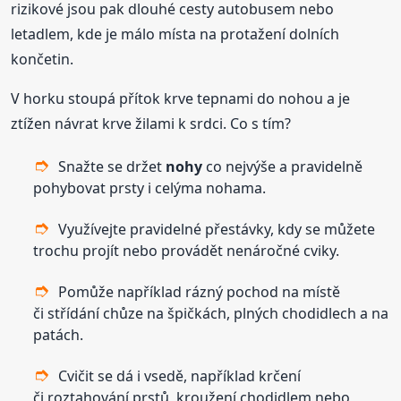
rizikové jsou pak dlouhé cesty autobusem nebo
letadlem, kde je málo místa na protažení dolních
končetin.
V horku stoupá přítok krve tepnami do nohou a je
ztížen návrat krve žilami k srdci. Co s tím?
Snažte se držet
nohy
co nejvýše a pravidelně
pohybovat prsty i celýma nohama.
Využívejte pravidelné přestávky, kdy se můžete
trochu projít nebo provádět nenáročné cviky.
Pomůže například rázný pochod na místě
či střídání chůze na špičkách, plných chodidlech a na
patách.
Cvičit se dá i vsedě, například krčení
či roztahování prstů, kroužení chodidlem nebo