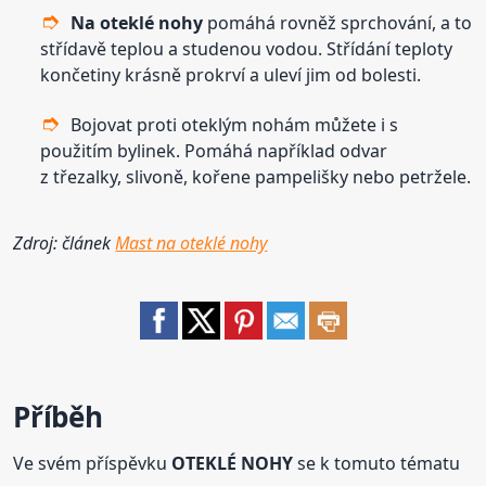
Na oteklé
nohy
pomáhá rovněž sprchování, a to
střídavě teplou a studenou vodou. Střídání teploty
končetiny krásně prokrví a uleví jim od bolesti.
Bojovat proti oteklým nohám můžete i s
použitím bylinek. Pomáhá například odvar
z třezalky, slivoně, kořene pampelišky nebo petržele.
Zdroj: článek
Mast na oteklé nohy
Příběh
Ve svém příspěvku
OTEKLÉ NOHY
se k tomuto tématu