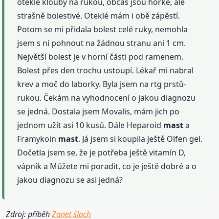
oteklé klouby na rukou, občas jsou horké, ale
strašně bolestivé. Oteklé mám i obě zápěstí.
Potom se mi přidala bolest celé ruky, nemohla
jsem s ní pohnout na žádnou stranu ani 1 cm.
Největší bolest je v horní části pod ramenem.
Bolest přes den trochu ustoupí. Lékař mi nabral
krev a moč do laborky. Byla jsem na rtg prstů-
rukou. Čekám na vyhodnocení o jakou diagnozu
se jedná. Dostala jsem Movalis, mám jich po
jednom užít asi 10 kusů. Dále Heparoid
mast
a
Framykoin
mast
. Já jsem si koupila ještě Olfen gel.
Dočetla jsem se, že je potřeba ještě vitamín D,
vápník a Můžete mi poradit, co je ještě dobré a o
jakou diagnozu se asi jedná?
Zdroj: příběh
Zanet šlach