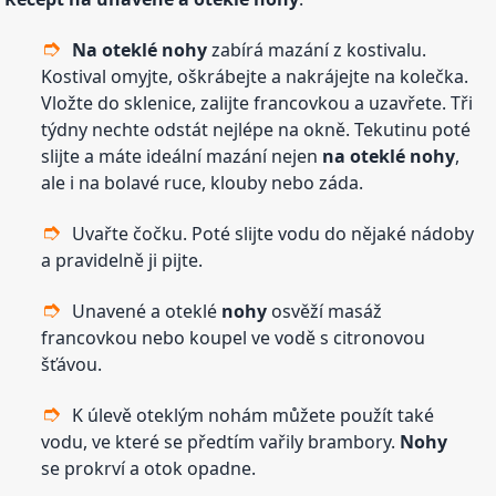
Na oteklé
nohy
zabírá mazání z kostivalu.
Kostival omyjte, oškrábejte a nakrájejte na kolečka.
Vložte do sklenice, zalijte francovkou a uzavřete. Tři
týdny nechte odstát nejlépe na okně. Tekutinu poté
slijte a máte ideální mazání nejen
na oteklé
nohy
,
ale i na bolavé ruce, klouby nebo záda.
Uvařte čočku. Poté slijte vodu do nějaké nádoby
a pravidelně ji pijte.
Unavené a oteklé
nohy
osvěží masáž
francovkou nebo koupel ve vodě s citronovou
šťávou.
K úlevě oteklým nohám můžete použít také
vodu, ve které se předtím vařily brambory.
Nohy
se prokrví a otok opadne.