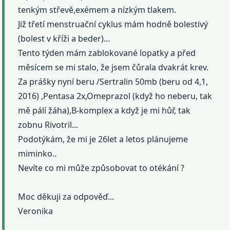
tenkým střevě,exémem a nízkým tlakem.
Již třetí menstruační cyklus mám hodně bolestivý
(bolest v kříži a beder)...
Tento týden mám zablokované lopatky a před
měsícem se mi stalo, že jsem čůrala dvakrát krev.
Za prášky nyní beru /Sertralin 50mb (beru od 4,1,
2016) ,Pentasa 2x,Omeprazol (když ho neberu, tak
mě pálí žáha),B-komplex a když je mi hůř, tak
zobnu Rivotril...
Podotýkám, že mi je 26let a letos plánujeme
miminko..
Nevíte co mi může způsobovat to otékání ?
Moc děkuji za odpověď...
Veronika