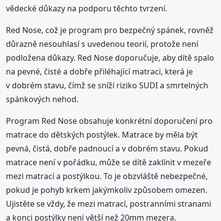
vědecké důkazy na podporu těchto tvrzení.
Red Nose, což je program pro bezpečný spánek, rovněž
důrazně nesouhlasí s uvedenou teorií, protože není
podložena důkazy. Red Nose doporučuje, aby dítě spalo
na pevné, čisté a dobře přiléhající matraci, která je
v dobrém stavu, čímž se sníží riziko SUDI a smrtelných
spánkových nehod.
Program Red Nose obsahuje konkrétní doporučení pro
matrace do dětských postýlek. Matrace by měla být
pevná, čistá, dobře padnoucí a v dobrém stavu. Pokud
matrace není v pořádku, může se dítě zaklínit v mezeře
mezi matrací a postýlkou. To je obzvláště nebezpečné,
pokud je pohyb krkem jakýmkoliv způsobem omezen.
Ujistěte se vždy, že mezi matrací, postranními stranami
a konci postýlky není větší než 20mm mezera.