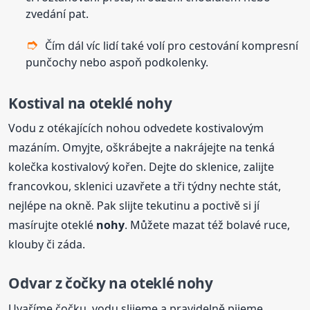
zvedání pat.
Čím dál víc lidí také volí pro cestování kompresní
punčochy nebo aspoň podkolenky.
Kostival
na oteklé
nohy
Vodu z otékajících nohou odvedete kostivalovým
mazáním. Omyjte, oškrábejte a nakrájejte na tenká
kolečka kostivalový kořen. Dejte do sklenice, zalijte
francovkou, sklenici uzavřete a tři týdny nechte stát,
nejlépe na okně. Pak slijte tekutinu a poctivě si jí
masírujte oteklé
nohy
. Můžete mazat též bolavé ruce,
klouby či záda.
Odvar z čočky
na oteklé
nohy
Uvaříme čočku, vodu slijeme a pravidelně pijeme.