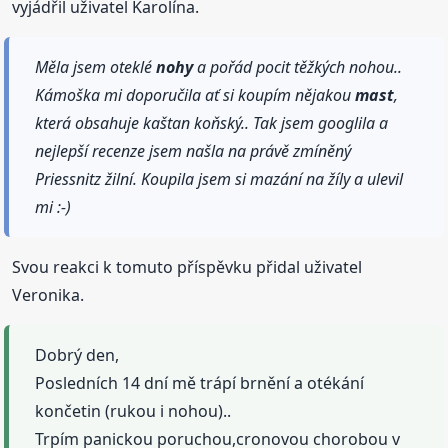
vyjádřil uživatel Karolína.
Měla jsem oteklé
nohy
a pořád pocit těžkých nohou..
Kámoška mi doporučila ať si koupím nějakou
mast
,
která obsahuje kaštan koňský.. Tak jsem googlila a
nejlepší recenze jsem našla na právě zmíněný
Priessnitz žilní. Koupila jsem si mazání na žíly a ulevil
mi :-)
Svou reakci k tomuto příspěvku přidal uživatel
Veronika.
Dobrý den,
Posledních 14 dní mě trápí brnění a otékání
končetin (rukou i nohou)..
Trpím panickou poruchou,cronovou chorobou v