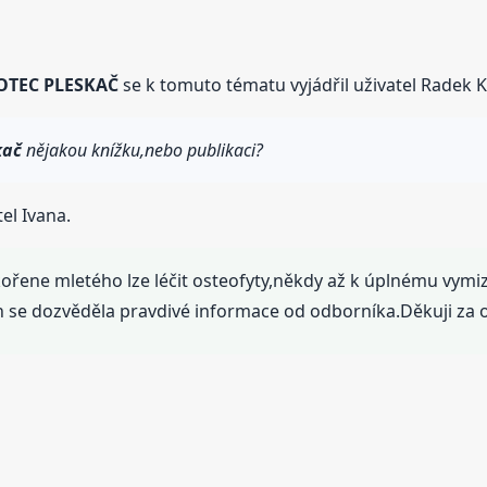
OTEC PLESKAČ
se k tomuto tématu vyjádřil uživatel Radek K
kač
nějakou knížku,nebo publikaci?
el Ivana.
kořene mletého lze léčit osteofyty,někdy až k úplnému vymiz
ch se dozvěděla pravdivé informace od odborníka.Děkuji za