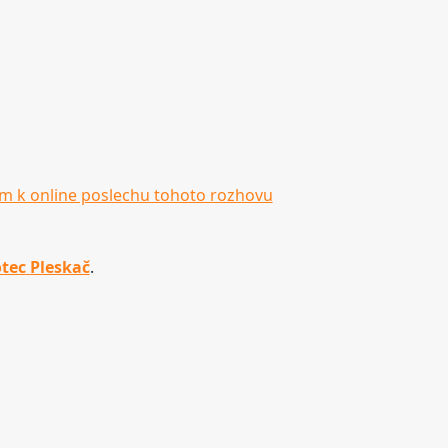
m k online poslechu tohoto rozhovu
otec
Pleskač
.