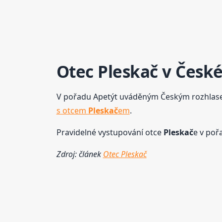
Otec
Pleskač
v České
V pořadu Apetýt uváděným Českým rozhlase
s otcem
Pleskač
em
.
Pravidelné vystupování otce
Pleskač
e v poř
Zdroj: článek
Otec Pleskač