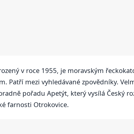
 narozený v roce 1955, je moravským řeckok
m. Patří mezi vyhledávané zpovědníky. Velm
poradně pořadu Apetýt, který vysílá Český r
é farnosti Otrokovice.