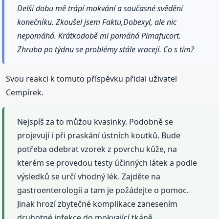
Delší dobu mě trápí mokvání a současné svědění
konečníku. Zkoušel jsem Faktu,Dobexyl, ale nic
nepomáhá. Krátkodobě mi pomáhá Pimafucort.
Zhruba po týdnu se problémy stále vracejí. Co s tím?
Svou reakci k tomuto příspěvku přidal uživatel
Cempírek.
Nejspíš za to můžou kvasinky. Podobně se
projevují i při praskání ústních koutků. Bude
potřeba odebrat vzorek z povrchu kůže, na
kterém se provedou testy účinných látek a podle
výsledků se určí vhodný lék. Zajděte na
gastroenterologii a tam je požádejte o pomoc.
Jinak hrozí zbytečné komplikace zanesením
druhotné infekce do mokvající tkáně.