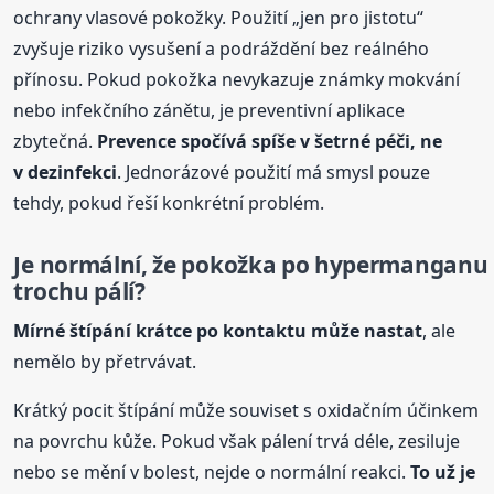
ochrany vlasové pokožky. Použití „jen pro jistotu“
zvyšuje riziko vysušení a podráždění bez reálného
přínosu. Pokud pokožka nevykazuje známky mokvání
nebo infekčního zánětu, je preventivní aplikace
zbytečná.
Prevence spočívá spíše v šetrné péči, ne
v dezinfekci
. Jednorázové použití má smysl pouze
tehdy, pokud řeší konkrétní problém.
Je normální, že pokožka po hypermanganu
trochu pálí?
Mírné štípání krátce po kontaktu může nastat
, ale
nemělo by přetrvávat.
Krátký pocit štípání může souviset s oxidačním účinkem
na povrchu kůže. Pokud však pálení trvá déle, zesiluje
nebo se mění v bolest, nejde o normální reakci.
To už je