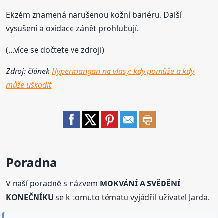
Ekzém znamená narušenou kožní bariéru. Další
vysušení a oxidace zánět prohlubují.
(...více se dočtete ve zdroji)
Zdroj: článek
Hypermangan na vlasy: kdy pomůže a kdy
může uškodit
Poradna
V naší poradně s názvem
MOKVÁNÍ A SVĚDĚNÍ
KONEČNÍKU
se k tomuto tématu vyjádřil uživatel Jarda.