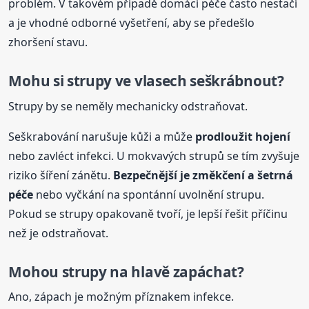
problém. V takovém případě domácí péče často nestačí
a je vhodné odborné vyšetření, aby se předešlo
zhoršení stavu.
Mohu si strupy ve vlasech seškrábnout?
Strupy by se neměly mechanicky odstraňovat.
Seškrabování narušuje kůži a může
prodloužit hojení
nebo zavléct infekci. U mokvavých strupů se tím zvyšuje
riziko šíření zánětu.
Bezpečnější je změkčení a šetrná
péče
nebo vyčkání na spontánní uvolnění strupu.
Pokud se strupy opakovaně tvoří, je lepší řešit příčinu
než je odstraňovat.
Mohou strupy na hlavě zapáchat?
Ano, zápach je možným příznakem infekce.