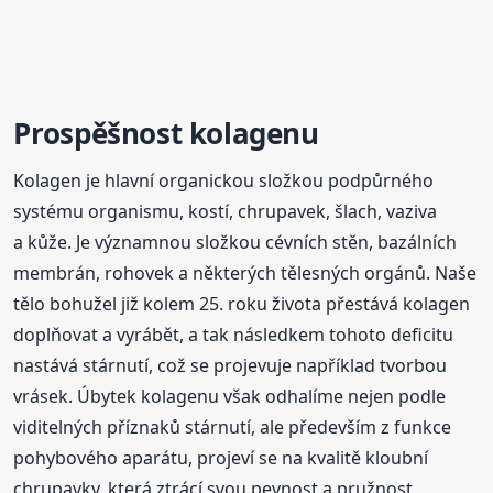
Prospěšnost kolagenu
Kolagen je hlavní organickou složkou podpůrného
systému organismu, kostí, chrupavek, šlach, vaziva
a kůže. Je významnou složkou cévních stěn, bazálních
membrán, rohovek a některých tělesných orgánů. Naše
tělo bohužel již kolem 25. roku života přestává kolagen
doplňovat a vyrábět, a tak následkem tohoto deficitu
nastává stárnutí, což se projevuje například tvorbou
vrásek. Úbytek kolagenu však odhalíme nejen podle
viditelných příznaků stárnutí, ale především z funkce
pohybového aparátu, projeví se na kvalitě kloubní
chrupavky, která ztrácí svou pevnost a pružnost