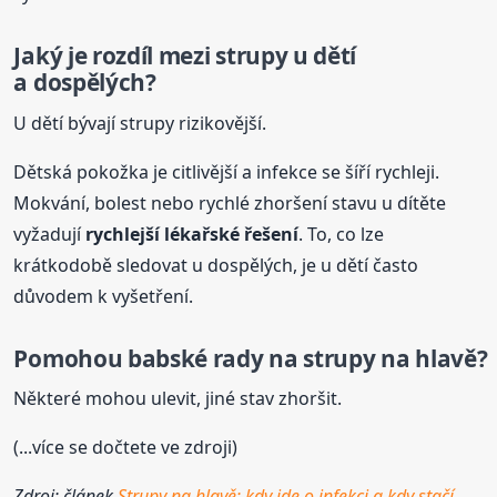
Jaký je rozdíl mezi strupy u dětí
a dospělých?
U dětí bývají strupy rizikovější.
Dětská pokožka je citlivější a infekce se šíří rychleji.
Mokvání, bolest nebo rychlé zhoršení stavu u dítěte
vyžadují
rychlejší lékařské řešení
. To, co lze
krátkodobě sledovat u dospělých, je u dětí často
důvodem k vyšetření.
Pomohou babské rady na strupy na hlavě?
Některé mohou ulevit, jiné stav zhoršit.
(...více se dočtete ve zdroji)
Zdroj: článek
Strupy na hlavě: kdy jde o infekci a kdy stačí