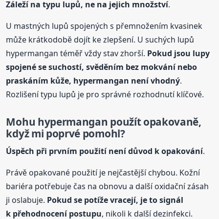
Záleží na typu lupů, ne na jejich množství
.
U mastných lupů spojených s přemnožením kvasinek
může krátkodobě dojít ke zlepšení. U suchých lupů
hypermangan téměř vždy stav zhorší.
Pokud jsou lupy
spojené se suchostí, svěděním bez mokvání nebo
praskáním kůže, hypermangan není vhodný
.
Rozlišení typu lupů je pro správné rozhodnutí klíčové.
Mohu hypermangan použít opakovaně,
když mi poprvé pomohl?
Úspěch při prvním použití není důvod k opakování
.
Právě opakované použití je nejčastější chybou. Kožní
bariéra potřebuje čas na obnovu a další oxidační zásah
ji oslabuje.
Pokud se potíže vracejí, je to signál
k přehodnocení postupu
, nikoli k další dezinfekci.