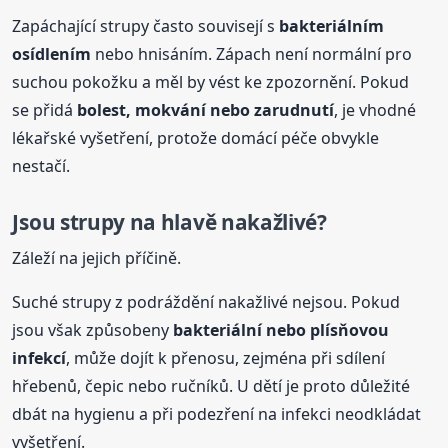
Zapáchající strupy často souvisejí s
bakteriálním
osídlením
nebo hnisáním. Zápach není normální pro
suchou pokožku a měl by vést ke zpozornění. Pokud
se přidá
bolest, mokvání nebo zarudnutí
, je vhodné
lékařské vyšetření, protože domácí péče obvykle
nestačí.
Jsou strupy na hlavě nakažlivé?
Záleží na jejich příčině.
Suché strupy z podráždění nakažlivé nejsou. Pokud
jsou však způsobeny
bakteriální nebo plísňovou
infekcí
, může dojít k přenosu, zejména při sdílení
hřebenů, čepic nebo ručníků. U dětí je proto důležité
dbát na hygienu a při podezření na infekci neodkládat
vyšetření.