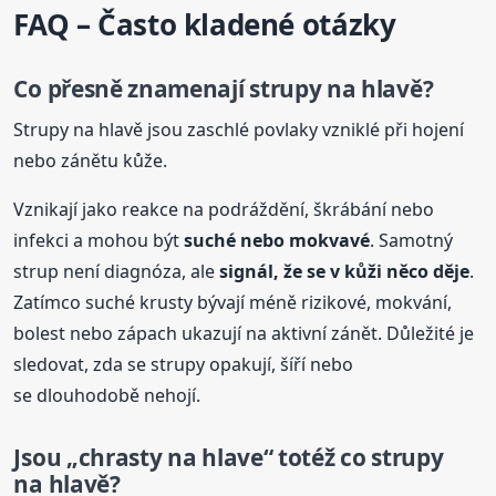
FAQ – Často kladené otázky
Co přesně znamenají strupy na hlavě?
Strupy na hlavě jsou zaschlé povlaky vzniklé při hojení
nebo zánětu kůže.
Vznikají jako reakce na podráždění, škrábání nebo
infekci a mohou být
suché nebo mokvavé
. Samotný
strup není diagnóza, ale
signál, že se v kůži něco děje
.
Zatímco suché krusty bývají méně rizikové, mokvání,
bolest nebo zápach ukazují na aktivní zánět. Důležité je
sledovat, zda se strupy opakují, šíří nebo
se dlouhodobě nehojí.
Jsou „chrasty na hlave“ totéž co strupy
na hlavě?