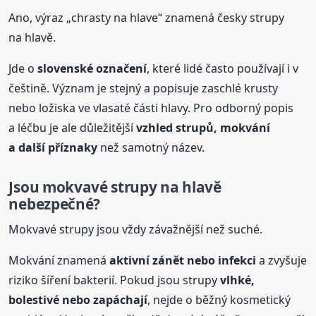
Ano, výraz „chrasty na hlave“ znamená česky strupy
na hlavě.
Jde o
slovenské označení
, které lidé často používají i v
češtině. Význam je stejný a popisuje zaschlé krusty
nebo ložiska ve vlasaté části hlavy. Pro odborný popis
a léčbu je ale důležitější
vzhled strupů, mokvání
a další příznaky
než samotný název.
Jsou mokvavé strupy na hlavě
nebezpečné?
Mokvavé strupy jsou vždy závažnější než suché.
Mokvání znamená
aktivní zánět nebo infekci
a zvyšuje
riziko šíření bakterií. Pokud jsou strupy
vlhké,
bolestivé nebo zapáchají
, nejde o běžný kosmetický