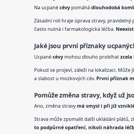
Na ucpané
cévy
pomáhá
dlouhodobá kombin
Zásadní roli hraje úprava stravy, pravidelný
často nutná i farmakologická léčba.
Neexist
Jaké jsou první příznaky ucpanýc
Ucpané
cévy
mohou dlouho probíhat
zcela
Pokud se projeví, záleží na lokalizaci. Může j
a slabost u mozkových cév.
První příznak 
Pomůže změna stravy, když už js
Ano, změna stravy
má smysl i při již vznik
Strava může zpomalit další ukládání plátů, zle
to podpůrné opatření, nikoli náhrada léč