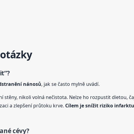
 otázky
it“?
odstranění nánosů
, jak se často mylně uvádí.
ní stěny, nikoli volná nečistota. Nelze ho rozpustit dietou,
zaci a zlepšení průtoku krve.
Cílem je snížit riziko infarkt
pané
cévy
?