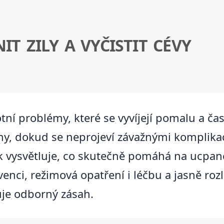
IT ZILY A VYČISTIT CÉVY
tní problémy, které se vyvíjejí pomalu a ča
y, dokud se neprojeví závažnými komplikac
k vysvětluje, co skutečně pomáhá na ucpan
enci, režimová opatření i léčbu a jasně rozl
duje odborný zásah.