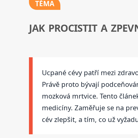
TÉMA
JAK PROCISTIT A ZPEVN
Ucpané cévy patří mezi zdravo
Právě proto bývají podceňován
mozková mrtvice. Tento článe
medicíny. Zaměřuje se na prev
cév zlepšit, a tím, co už vyža