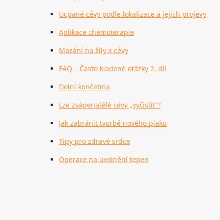
Ucpané cévy podle lokalizace a jejich projevy
Aplikace chemoterapie
Mazání na žíly a cévy
FAQ – Často kladené otázky 2. díl
Dolní končetina
Lze zvápenatělé cévy „vyčistit“?
Jak zabránit tvorbě nového plaku
Tipy pro zdravé srdce
Operace na uvolnění tepen