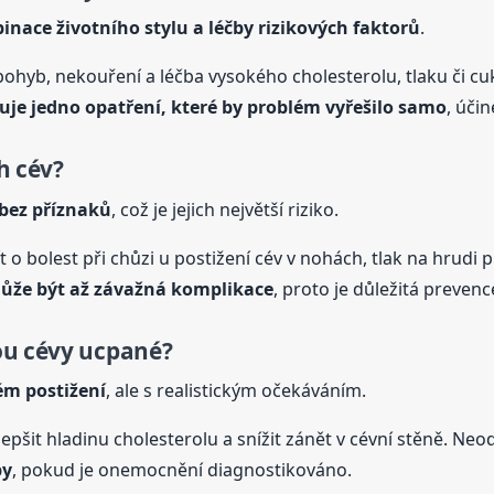
ace životního stylu a léčby rizikových faktorů
.
 pohyb, nekouření a léčba vysokého cholesterolu, tlaku či c
uje jedno opatření, které by problém vyřešilo samo
, úči
h cév?
 bez příznaků
, což je jejich největší riziko.
ít o bolest při chůzi u postižení cév v nohách, tlak na hrudi 
může být až závažná komplikace
, proto je důležitá prevenc
ou
cévy
ucpané?
lém postižení
, ale s realistickým očekáváním.
pšit hladinu cholesterolu a snížit zánět v cévní stěně. Neods
by
, pokud je onemocnění diagnostikováno.