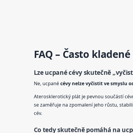
FAQ – Často kladené
Lze ucpané
cévy
skutečně „vyčist
Ne, ucpané
cévy
nelze vyčistit ve smyslu 
Aterosklerotický plát je pevnou součástí cév
se zaměřuje na zpomalení jeho růstu, stabili
cév.
Co tedy skutečně pomáhá na uc