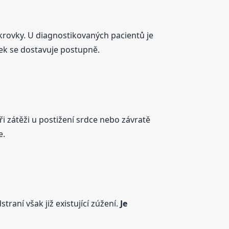
ukrovky. U diagnostikovaných pacientů je
nek se dostavuje postupně.
při zátěži u postižení srdce nebo závratě
e.
traní však již existující zúžení.
Je