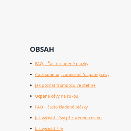
OBSAH
FAQ – Často kladené otázky
Co znamenají zanesené (ucpané) cévy
Jak poznat trombózu ve stehně
Ucpané cévy na rukou
FAQ – často kladené otázky
Jak vyčistit cévy přirozenou cestou
Jak vyčistit žíly