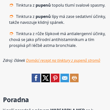
Tinktura z
pupenů
topolu tlumí svalové spasmy.
Tinktura z
pupenů
lípy má zase sedativní účinky,
takže navozuje klidný spánek.
Tinktura z růže šípkové má antialergenní účinky,
chová se jako přírodní antihistaminikum a tím
prospívá při léčbě astma bronchiale.
Zdroj: článek
Domácí recept na tinktury z pupenů stromů
Poradna