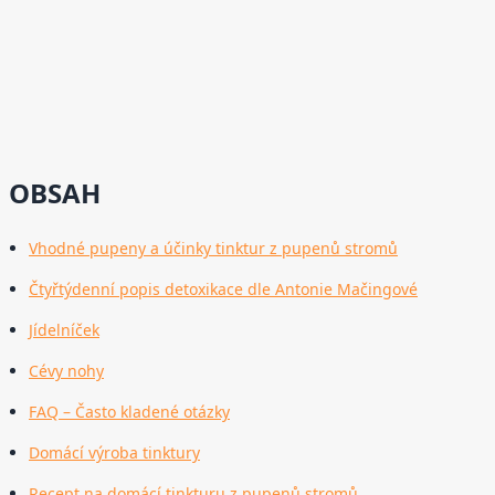
OBSAH
Vhodné pupeny a účinky tinktur z pupenů stromů
Čtyřtýdenní popis detoxikace dle Antonie Mačingové
Jídelníček
Cévy nohy
FAQ – Často kladené otázky
Domácí výroba tinktury
Recept na domácí tinkturu z pupenů stromů