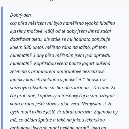
Dobrý den,
cca před měsícem mi byla naměřena vysoká hladina
kyseliny močové (480) od té doby jsem ihned začal
dodržovat dietu, ale stále se mi hodnota pohybuje
kolem 580 umol, měřeno ráno na lačno, při tom
minimálně 3 dny před měřením jsem jedl opravdu
minimálně. Kupříkladu včera pouze jogurt-dušená
zelenina s bramborem-amarantové bezlepkové
lupínky-kousek melounu v podvečer 1 housku se
sníženým obsahem sacharidů s lučinou. . Do toho 2x
čaj proti dně, kopřivový a třešňový čaj a samozřejmě
voda a ráno ještě šťáva z aloe vera. Nemyslím si, že
bych mohl v dietě ještě víc ubrat potravin. Zajímalo by
mě, co dělám špatně a také na jakou lékařskou
ambulanci bych se mohl nejlépe obrátit, jako na