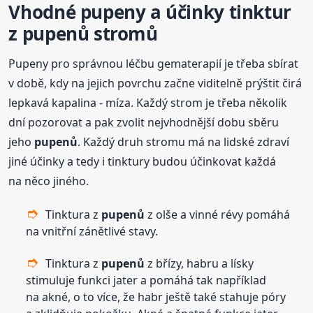
Vhodné pupeny a účinky tinktur
z
pupenů
stromů
Pupeny pro správnou léčbu gematerapií je třeba sbírat
v době, kdy na jejich povrchu začne viditelně prýštit čirá
lepkavá kapalina - míza. Každý strom je třeba několik
dní pozorovat a pak zvolit nejvhodnější dobu sběru
jeho
pupenů
. Každý druh stromu má na lidské zdraví
jiné účinky a tedy i tinktury budou účinkovat každá
na něco jiného.
Tinktura z
pupenů
z olše a vinné révy pomáhá
na vnitřní zánětlivé stavy.
Tinktura z
pupenů
z břízy, habru a lísky
stimuluje funkci jater a pomáhá tak například
na akné, o to více, že habr ještě také stahuje póry