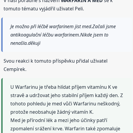
V naší poradně s názvem
WARFARIN A MED
se k
tomuto tématu vyjádřil uživatel Peli.
Je možno při léčbě warfarinem jist med.Začali jsme
antikoagulační léčbu warfarinem.Nikde jsem to
nenašla.děkuji
Svou reakci k tomuto příspěvku přidal uživatel
Cempírek.
U Warfarinu je třeba hlídat příjem vitamínu K ve
stravě a udržovat jeho stabilní příjem každý den. Z
tohoto pohledu je med vůči Warfarinu neškodný,
protože neobsahuje žádný vitamín K.
Med je přírodní lék a mezi jeho účinky patří
zpomalení srážení krve. Warfarin také zpomaluje