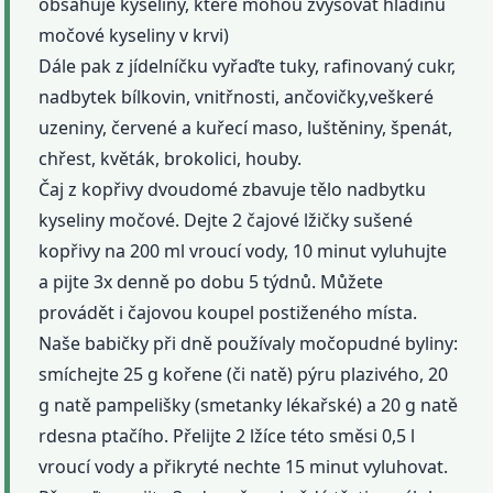
obsahuje kyseliny, které mohou zvyšovat hladinu
močové kyseliny v krvi)
Dále pak z jídelníčku vyřaďte tuky, rafinovaný cukr,
nadbytek bílkovin, vnitřnosti, ančovičky,veškeré
uzeniny, červené a kuřecí maso, luštěniny, špenát,
chřest, květák, brokolici, houby.
Čaj z kopřivy dvoudomé zbavuje tělo nadbytku
kyseliny močové. Dejte 2 čajové lžičky sušené
kopřivy na 200 ml vroucí vody, 10 minut vyluhujte
a pijte 3x denně po dobu 5 týdnů. Můžete
provádět i čajovou koupel postiženého místa.
Naše babičky při dně používaly močopudné byliny:
smíchejte 25 g kořene (či natě) pýru plazivého, 20
g natě pampelišky (smetanky lékařské) a 20 g natě
rdesna ptačího. Přelijte 2 lžíce této směsi 0,5 l
vroucí vody a přikryté nechte 15 minut vyluhovat.