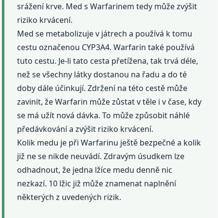
srážení krve. Med s Warfarinem tedy může zvýšit
riziko krvácení.
Med se metabolizuje v játrech a používá k tomu
cestu označenou CYP3A4. Warfarin také používá
tuto cestu. Je-li tato cesta přetížena, tak trvá déle,
než se všechny látky dostanou na řadu a do té
doby dále účinkují. Zdržení na této cestě může
zavinit, že Warfarin může zůstat v těle i v čase, kdy
se má užít nová dávka. To může způsobit náhlé
předávkování a zvýšit riziko krvácení.
Kolik medu je při Warfarinu ještě bezpečné a kolik
již ne se nikde neuvádí. Zdravým úsudkem lze
odhadnout, že jedna lžíce medu denně nic
nezkazí. 10 lžic již může znamenat naplnění
některých z uvedených rizik.