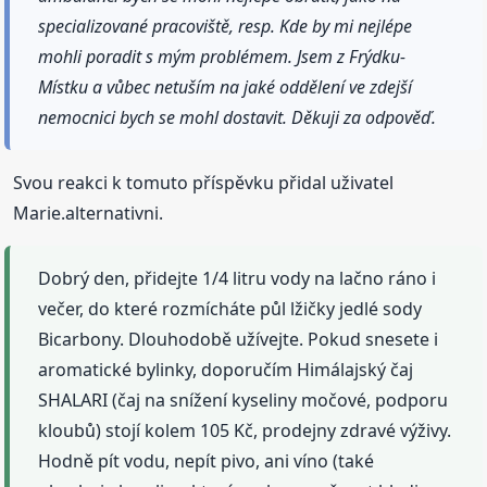
specializované pracoviště, resp. Kde by mi nejlépe
mohli poradit s mým problémem. Jsem z Frýdku-
Místku a vůbec netuším na jaké oddělení ve zdejší
nemocnici bych se mohl dostavit. Děkuji za odpověď.
Svou reakci k tomuto příspěvku přidal uživatel
Marie.alternativni.
Dobrý den, přidejte 1/4 litru vody na lačno ráno i
večer, do které rozmícháte půl lžičky jedlé sody
Bicarbony. Dlouhodobě užívejte. Pokud snesete i
aromatické bylinky, doporučím Himálajský čaj
SHALARI (čaj na snížení kyseliny močové, podporu
kloubů) stojí kolem 105 Kč, prodejny zdravé výživy.
Hodně pít vodu, nepít pivo, ani víno (také