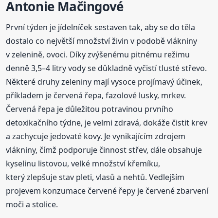
Antonie Mačingové
První týden je jídelníček sestaven tak, aby se do těla
dostalo co největší množství živin v podobě vlákniny
v zelenině, ovoci. Díky zvýšenému pitnému režimu
denně 3,5–4 litry vody se důkladně vyčistí tlusté střevo.
Některé druhy zeleniny mají vysoce projímavý účinek,
příkladem je červená řepa, fazolové lusky, mrkev.
Červená řepa je důležitou potravinou prvního
detoxikačního týdne, je velmi zdravá, dokáže čistit krev
a zachycuje jedovaté kovy. Je vynikajícím zdrojem
vlákniny, čímž podporuje činnost střev, dále obsahuje
kyselinu listovou, velké množství křemíku,
který zlepšuje stav pleti, vlasů a nehtů. Vedlejším
projevem konzumace červené řepy je červené zbarvení
moči a stolice.