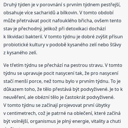
Druhý týden je v porovnání s prvním týdnem pestřejší,
obsahuje více sacharidů a bílkovin. V tomto období
může přetrvávat pocit nafouklého břicha, ovšem tento
stav je přechodný, jelikož při detoxikaci dochází
k likvidaci bakterií. V tomto týdnu je dobré zvýšit přísun
probiotické kultury v podobě kysaného zelí nebo šťávy
z kysaného zelí.
Ve třetím týdnu se přechází na pestrou stravu. V tomto
týdnu se upravuje pocit nasycení tak, že pro nasycení
stačí menší porce, než tomu bylo v prvním týdnu. To je
důkazem toho, že tělo přestává být podvyživené. Je to k
neuvěření, ale obézní tělo je častokrát podvyživené.
V tomto týdnu se začínají projevovat první úbytky
v centimetrech, což je patrné na oblečení, které začíná
být volnější, organismus je plný energie, vitality a chuti