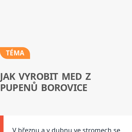
TÉMA
JAK VYROBIT MED Z
PUPENŮ BOROVICE
V březnu a v dubnu ve stromech se