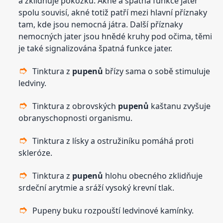
a zklidňuje pokožku. Akné a špatná funkce jater
spolu souvisí, akné totiž patří mezi hlavní příznaky
tam, kde jsou nemocná játra. Další příznaky
nemocných jater jsou hnědé kruhy pod očima, těmi
je také signalizována špatná funkce jater.
Tinktura z
pupenů
břízy sama o sobě stimuluje
ledviny.
Tinktura z obrovských
pupenů
kaštanu zvyšuje
obranyschopnosti organismu.
Tinktura z lísky a ostružiníku pomáhá proti
skleróze.
Tinktura z
pupenů
hlohu obecného zklidňuje
srdeční arytmie a sráží vysoký krevní tlak.
Pupeny buku rozpouští ledvinové kamínky.