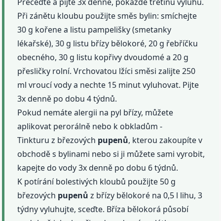
Přeceďte a pijte 3x denně, pokaždé třetinu výluhu.
Při zánětu kloubu použijte směs bylin: smíchejte
30 g kořene a listu pampelišky (smetanky
lékařské), 30 g listu břízy bělokoré, 20 g řebříčku
obecného, 30 g listu kopřivy dvoudomé a 20 g
přesličky rolní. Vrchovatou lžíci směsi zalijte 250
ml vroucí vody a nechte 15 minut vyluhovat. Pijte
3x denně po dobu 4 týdnů.
Pokud nemáte alergii na pyl břízy, můžete
aplikovat perorálně nebo k obkladům -
Tinkturu z březových
pupenů
, kterou zakoupíte v
obchodě s bylinami nebo si ji můžete sami vyrobit,
kapejte do vody 3x denně po dobu 6 týdnů.
K potírání bolestivých kloubů použijte 50 g
březových
pupenů
z břízy bělokoré na 0,5 l lihu, 3
týdny vyluhujte, sceďte. Bříza bělokorá působí