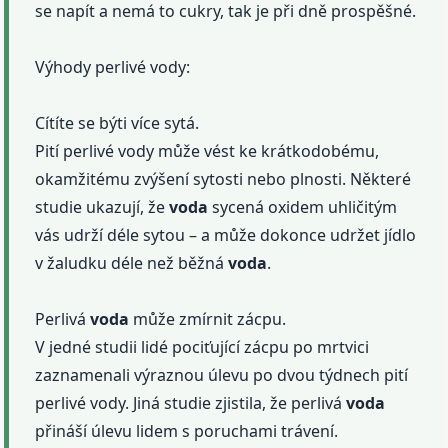
se napít a nemá to cukry, tak je při dně prospěšné.
Výhody perlivé vody:
Cítíte se býti více sytá.
Pití perlivé vody může vést ke krátkodobému,
okamžitému zvýšení sytosti nebo plnosti. Některé
studie ukazují, že
voda
sycená oxidem uhličitým
vás udrží déle sytou – a může dokonce udržet jídlo
v žaludku déle než běžná
voda
.
Perlivá
voda
může zmírnit zácpu.
V jedné studii lidé pociťující zácpu po mrtvici
zaznamenali výraznou úlevu po dvou týdnech pití
perlivé vody. Jiná studie zjistila, že perlivá
voda
přináší úlevu lidem s poruchami trávení.