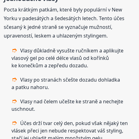
Pocta krátkým patkám, které byly populární v New
Yorku v padesátých a šedesátých letech. Tento účes
sčesaný k jedné straně se vyznačuje mužností,
upraveností, leskem a uhlazeným stylingem.
Vlasy důkladně vysušte ručníkem a aplikujte
vlasový gel po celé délce vlasů od kořínků
ke konečkům a zepředu dozadu.
Vlasy po stranách sčešte dozadu dohladka
a patku nahoru.
Vlasy nad čelem učešte ke straně a nechejte
uschnout.
Účes drží tvar celý den, pokud však nějaký ten
vlásek přeci jen nebude respektovat váš styling,
stačí jej uhladit malým množstvím gelu.