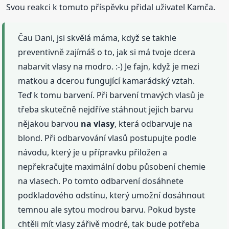
Svou reakci k tomuto příspěvku přidal uživatel Kamča.
Čau Dani, jsi skvělá máma, když se takhle
preventivně zajímáš o to, jak si má tvoje dcera
nabarvit vlasy na modro. :-) Je fajn, když je mezi
matkou a dcerou fungující kamarádský vztah.
Teď k tomu barvení. Při barvení tmavých vlasů je
třeba skutečně nejdříve stáhnout jejich barvu
nějakou barvou
na vlasy
, která odbarvuje na
blond. Při odbarvování vlasů postupujte podle
návodu, který je u přípravku přiložen a
nepřekračujte maximální dobu působení chemie
na vlasech. Po tomto odbarvení dosáhnete
podkladového odstínu, který umožní dosáhnout
temnou ale sytou modrou barvu. Pokud byste
chtěli mít vlasy zářivě modré, tak bude potřeba