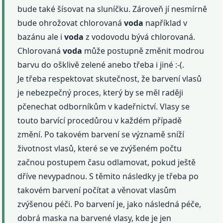
bude také šísovat na sluníčku. Zároveň jí nesmírně
bude ohrožovat chlorovaná
voda
například v
bazánu ale i
voda
z vodovodu bývá chlorovaná.
Chlorovaná
voda
může postupně změnit modrou
barvu do ošklivě zelené anebo třeba i jiné :-(.
Je třeba respektovat skutečnost, že barvení vlasů
je nebezpečný proces, který by se měl raději
pčenechat odborníkům v kadeřnictví. Vlasy se
touto barvící procedůrou v každém případě
změní. Po takovém barvení se významě sníží
životnost vlasů, které se ve zvýšeném počtu
začnou postupem času odlamovat, pokud ještě
dříve nevypadnou. S těmito následky je třeba po
takovém barvení počítat a věnovat vlasům
zvýšenou péči. Po barvení je, jako následná péče,
dobrá maska na barvené vlasy, kde je jen