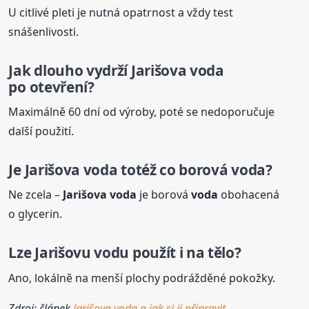
U citlivé pleti je nutná opatrnost a vždy test
snášenlivosti.
Jak dlouho vydrží
Jarišova
voda
po otevření?
Maximálně 60 dní od výroby, poté se nedoporučuje
další použití.
Je
Jarišova
voda
totéž co borová
voda
?
Ne zcela –
Jarišova
voda
je borová
voda
obohacená
o glycerin.
Lze Jarišovu vodu použít i na tělo?
Ano, lokálně na menší plochy podrážděné pokožky.
Zdroj: článek
Jarišova voda a jak si ji připravit