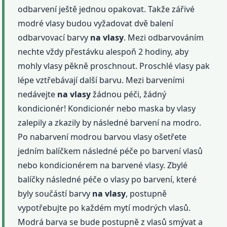
odbarvení ještě jednou opakovat. Takže zářivé
modré vlasy budou vyžadovat dvě balení
odbarvovací barvy
na vlasy
. Mezi odbarvováním
nechte vždy přestávku alespoň 2 hodiny, aby
mohly vlasy pěkně proschnout. Proschlé vlasy pak
lépe vztřebávají další barvu. Mezi barveními
nedávejte
na vlasy
žádnou péči, žádný
kondicionér! Kondicionér nebo maska by vlasy
zalepily a zkazily by následné barvení na modro.
Po nabarvení modrou barvou vlasy ošetřete
jedním balíčkem následné péče po barvení vlasů
nebo kondicionérem na barvené vlasy. Zbylé
balíčky následné péče o vlasy po barvení, které
byly součástí barvy
na vlasy
, postupně
vypotřebujte po každém mytí modrých vlasů.
Modrá barva se bude postupně z vlasů smývat a