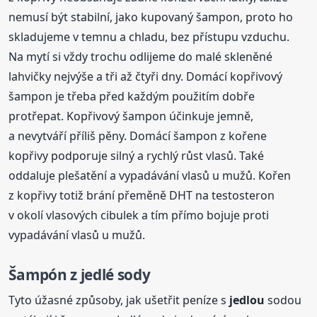
nemusí být stabilní, jako kupovaný šampon, proto ho
skladujeme v temnu a chladu, bez přístupu vzduchu.
Na mytí si vždy trochu odlijeme do malé skleněné
lahvičky nejvýše a tři až čtyři dny. Domácí kopřivový
šampon je třeba před každým použitím dobře
protřepat. Kopřivový šampon účinkuje jemně,
a nevytváří příliš pěny. Domácí šampon z kořene
kopřivy podporuje silný a rychlý růst vlasů. Také
oddaluje plešatění a vypadávání vlasů u mužů. Kořen
z kopřivy totiž brání přeměně DHT na testosteron
v okolí vlasových cibulek a tím přímo bojuje proti
vypadávání vlasů u mužů.
Šampón z jedlé sody
Tyto úžasné způsoby, jak ušetřit peníze s
jedlou
sodou