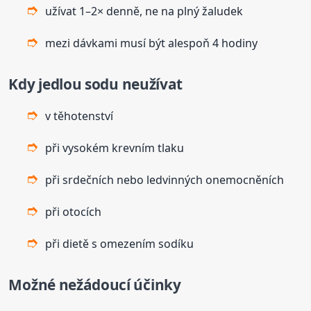
užívat 1–2× denně, ne na plný žaludek
mezi dávkami musí být alespoň 4 hodiny
Kdy
jedlou
sodu
neužívat
v těhotenství
při vysokém krevním tlaku
při srdečních nebo ledvinných onemocněních
při otocích
při dietě s omezením sodíku
Možné nežádoucí účinky