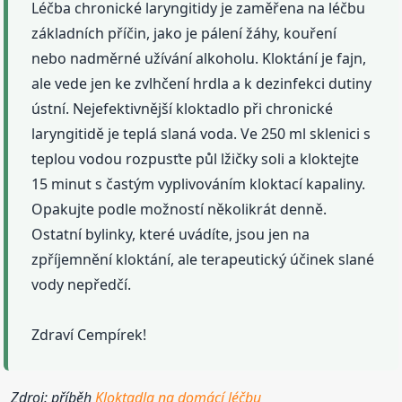
Léčba chronické laryngitidy je zaměřena na léčbu
základních příčin, jako je pálení žáhy, kouření
nebo nadměrné užívání alkoholu. Kloktání je fajn,
ale vede jen ke zvlhčení hrdla a k dezinfekci dutiny
ústní. Nejefektivnější kloktadlo při chronické
laryngitidě je teplá slaná voda. Ve 250 ml sklenici s
teplou vodou rozpusťte půl lžičky soli a kloktejte
15 minut s častým vyplivováním kloktací kapaliny.
Opakujte podle možností několikrát denně.
Ostatní bylinky, které uvádíte, jsou jen na
zpříjemnění kloktání, ale terapeutický účinek slané
vody nepředčí.
Zdraví Cempírek!
Zdroj: příběh
Kloktadla na domácí léčbu