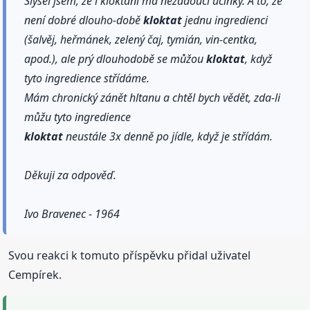
Slyšel jsem, že i kloktání má nežádoucí účinky. A to, že
není dobré dlouho-době
kloktat
jednu ingredienci
(šalvěj, heřmánek, zelený čaj, tymián, vin-centka,
apod.), ale prý dlouhodobě se můžou
kloktat
, když
tyto ingredience střídáme.
Mám chronický zánět hltanu a chtěl bych vědět, zda-li
můžu tyto ingredience
kloktat
neustále 3x denně po jídle, když je střídám.
Děkuji za odpověď.
Ivo Bravenec - 1964
Svou reakci k tomuto příspěvku přidal uživatel
Cempírek.