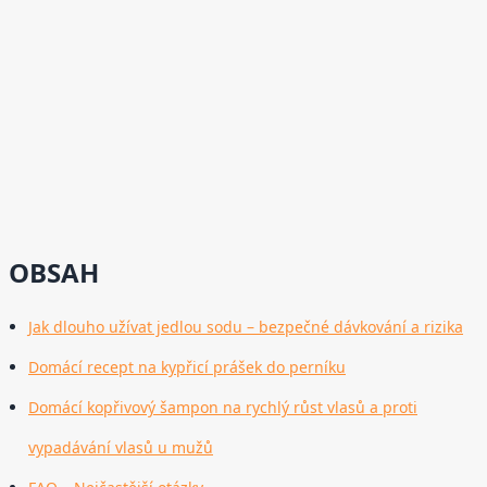
OBSAH
Jak dlouho užívat jedlou sodu – bezpečné dávkování a rizika
Domácí recept na kypřicí prášek do perníku
Domácí kopřivový šampon na rychlý růst vlasů a proti
vypadávání vlasů u mužů