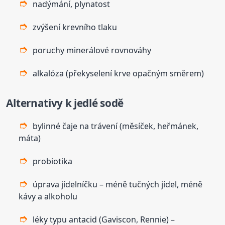
nadýmání, plynatost
zvýšení krevního tlaku
poruchy minerálové rovnováhy
alkalóza (překyselení krve opačným směrem)
Alternativy k jedlé sodě
bylinné čaje na trávení (měsíček, heřmánek,
máta)
probio­tika
úprava jídelníčku – méně tučných jídel, méně
kávy a alkoholu
léky typu antacid (Gaviscon, Rennie) –