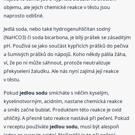
objemu, ale jejich chemické reakce v těstu jsou
naprosto odlišné.
Jedlá soda, nebo také hydrogenuhličitan sodný
(NaHCO3) či soda bicarbona, je bílý prášek se zásaditým
pH. Používá se jako součást kypřicích prášků do pečiva
a šumivých prášků do nápojů. Koho někdy pálila žáha,
ví, že po ní může sáhnout, protože neutralizuje
překyselení žaludku. Ale nás nyní zajímá její reakce
v těstu.
Pokud
jedlou
sodu
smícháte s něčím kyselým,
kyselinotvorným, acidním, nastane chemická reakce
a směs začne bublat. Produktem této reakce je oxid
uhličitý. A přesně tato reakce nastává při pečení. Pokud
v receptu používáte
jedlou
sodu
, musí být alespoň
jedna ze surovin acidní. Nejčastěji je to při pečení