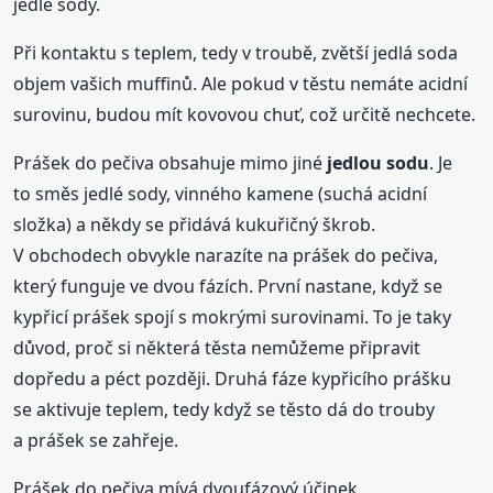
jedlé sody.
Při kontaktu s teplem, tedy v troubě, zvětší jedlá soda
objem vašich muffinů. Ale pokud v těstu nemáte acidní
surovinu, budou mít kovovou chuť, což určitě nechcete.
Prášek do pečiva obsahuje mimo jiné
jedlou
sodu
. Je
to směs jedlé sody, vinného kamene (suchá acidní
složka) a někdy se přidává kukuřičný škrob.
V obchodech obvykle narazíte na prášek do pečiva,
který funguje ve dvou fázích. První nastane, když se
kypřicí prášek spojí s mokrými surovinami. To je taky
důvod, proč si některá těsta nemůžeme připravit
dopředu a péct později. Druhá fáze kypřicího prášku
se aktivuje teplem, tedy když se těsto dá do trouby
a prášek se zahřeje.
Prášek do pečiva mívá dvoufázový účinek.