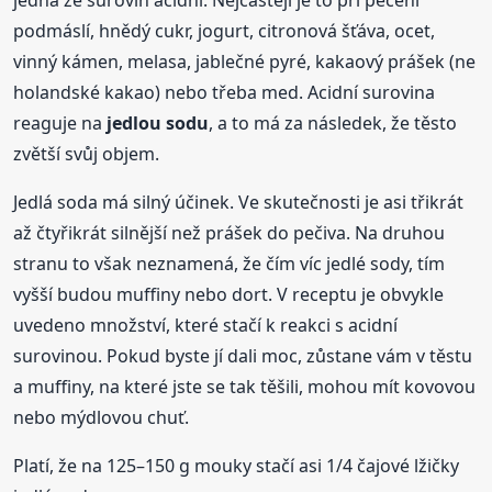
podmáslí, hnědý cukr, jogurt, citronová šťáva, ocet,
vinný kámen, melasa, jablečné pyré, kakaový prášek (ne
holandské kakao) nebo třeba med. Acidní surovina
reaguje na
jedlou
sodu
, a to má za následek, že těsto
zvětší svůj objem.
Jedlá soda má silný účinek. Ve skutečnosti je asi třikrát
až čtyřikrát silnější než prášek do pečiva. Na druhou
stranu to však neznamená, že čím víc jedlé sody, tím
vyšší budou muffiny nebo dort. V receptu je obvykle
uvedeno množství, které stačí k reakci s acidní
surovinou. Pokud byste jí dali moc, zůstane vám v těstu
a muffiny, na které jste se tak těšili, mohou mít kovovou
nebo mýdlovou chuť.
Platí, že na 125–150 g mouky stačí asi 1/4 čajové lžičky