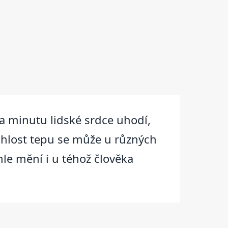
za minutu lidské srdce uhodí,
ychlost tepu se může u různých
ychle mění i u téhož člověka