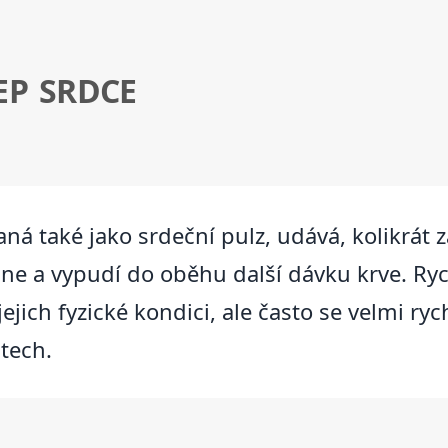
EP SRDCE
ná také jako srdeční pulz, udává, kolikrát 
áhne a vypudí do oběhu další dávku krve. R
a jejich fyzické kondici, ale často se velmi r
stech.