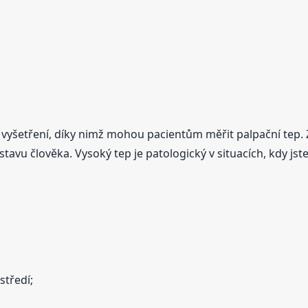
y vyšetření, díky nimž mohou pacientům měřit palpační tep.
u člověka. Vysoký tep je patologický v situacích, kdy jste 
středí;