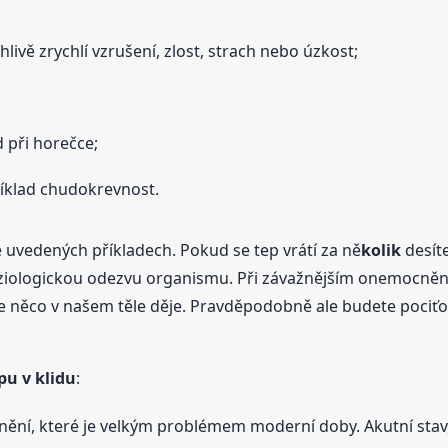
livě zrychlí vzrušení, zlost, strach nebo úzkost;
 při horečce;
íklad chudokrevnost.
 uvedených příkladech. Pokud se tep vrátí za ně
kolik
desít
fyziologickou odezvu organismu. Při závažnějším onemocnění
se něco v našem těle děje. Pravděpodobně ale budete pociťov
pu v klidu
:
nění, které je velkým problémem moderní doby. Akutní stav,