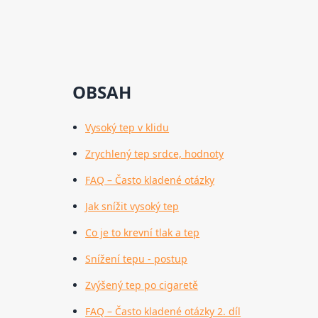
OBSAH
Vysoký tep v klidu
Zrychlený tep srdce, hodnoty
FAQ – Často kladené otázky
Jak snížit vysoký tep
Co je to krevní tlak a tep
Snížení tepu - postup
Zvýšený tep po cigaretě
FAQ – Často kladené otázky 2. díl