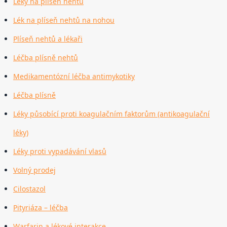
Léky na plíseň nehtů
Lék na plíseň nehtů na nohou
Plíseň nehtů a lékaři
Léčba plísně nehtů
Medikamentózní léčba antimykotiky
Léčba plísně
Léky působící proti koagulačním faktorům (antikoagulační
léky)
Léky proti vypadávání vlasů
Volný prodej
Cilostazol
Pityriáza – léčba
Warfarin a lékové interakce