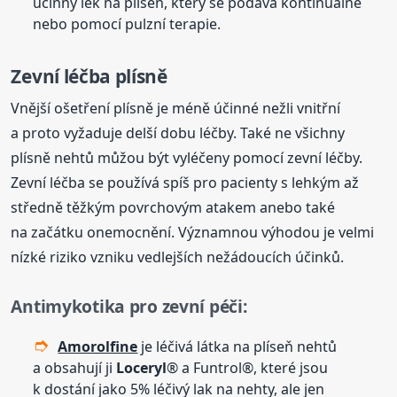
účinný lék na plíseň, který se podává kontinuálně
nebo pomocí pulzní terapie.
Zevní léčba plísně
Vnější ošetření plísně je méně účinné nežli vnitřní
a proto vyžaduje delší dobu léčby. Také ne všichny
plísně nehtů můžou být vyléčeny pomocí zevní léčby.
Zevní léčba se používá spíš pro pacienty s lehkým až
středně těžkým povrchovým atakem anebo také
na začátku onemocnění. Významnou výhodou je velmi
nízké riziko vzniku vedlejších nežádoucích účinků.
Antimykotika pro zevní péči:
Amorolfine
je léčivá látka na plíseň nehtů
a obsahují ji
Loceryl
® a Funtrol®, které jsou
k dostání jako 5% léčivý lak na nehty, ale jen