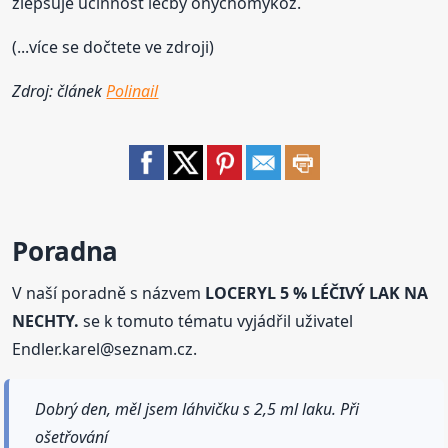
zlepšuje účinnost léčby onychomykóz.
(...více se dočtete ve zdroji)
Zdroj: článek
Polinail
Poradna
V naší poradně s názvem
LOCERYL 5 % LÉČIVÝ LAK NA
NECHTY.
se k tomuto tématu vyjádřil uživatel
Endler.karel@seznam.cz.
Dobrý den, měl jsem láhvičku s 2,5 ml laku. Při
ošetřování