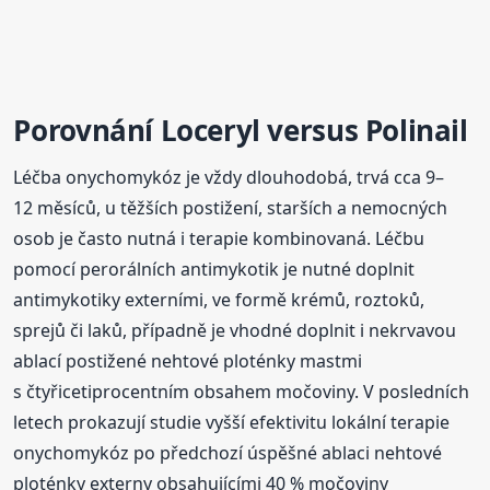
Porovnání
Loceryl
versus Polinail
Léčba onychomykóz je vždy dlouhodobá, trvá cca 9–
12 měsíců, u těžších postižení, starších a nemocných
osob je často nutná i terapie kombinovaná. Léčbu
pomocí perorálních antimykotik je nutné doplnit
antimykotiky externími, ve formě krémů, roztoků,
sprejů či laků, případně je vhodné doplnit i nekrvavou
ablací postižené nehtové ploténky mastmi
s čtyřicetiprocentním obsahem močoviny. V posledních
letech prokazují studie vyšší efektivitu lokální terapie
onychomykóz po předchozí úspěšné ablaci nehtové
ploténky externy obsahujícími 40 % močoviny