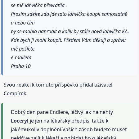
se mě láhvička převrátila .
Prosím sdelte zda jde tato láhvička koupit samostatně
a nebo čím
by se mohla nahradit a kolik by stále nová lahvička Kč..
Kde bych ji mohl koupit. Předem Vám děkuji a zprávu
mě pošlete
e-mailem.
Praha 10
Svou reakci k tomuto příspěvku přidal uživatel
Cempírek.
Dobrý den pane Endlere, léčivý lak na nehty
Loceryl
je jen na lékařský předpis, takže k
jakémukoliv doplnění Vašich zásob budete muset
nejdříve zajít k lékaři a požádat ho o lékařský