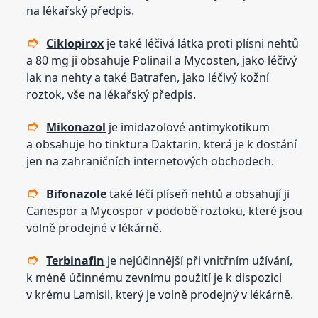
na lékařský předpis.
Ciklopirox
je také léčivá látka proti plísni nehtů
a 80 mg ji obsahuje Polinail a Mycosten, jako léčivý
lak na nehty a také Batrafen, jako léčivý kožní
roztok, vše na lékařský předpis.
Mikonazol
je imidazolové antimykotikum
a obsahuje ho tinktura Daktarin, která je k dostání
jen na zahraničních internetových obchodech.
Bifonazole
také léčí plíseň nehtů a obsahují ji
Canespor a Mycospor v podobě roztoku, které jsou
volně prodejné v lékárně.
Terbinafin
je nejúčinnější při vnitřním užívání,
k méně účinnému zevnímu použití je k dispozici
v krému Lamisil, který je volně prodejný v lékárně.