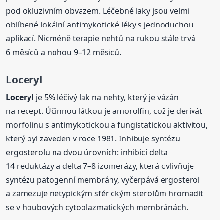
pod okluzivním obvazem. Léčebné laky jsou velmi
oblíbené lokální antimykotické léky s jednoduchou
aplikací. Nicméně terapie nehtů na rukou stále trvá
6 měsíců a nohou 9–12 měsíců.
Loceryl
Loceryl
je 5% léčivý lak na nehty, který je vázán
na recept. Účinnou látkou je amorolfin, což je derivát
morfolinu s antimykotickou a fungistatickou aktivitou,
který byl zaveden v roce 1981. Inhibuje syntézu
ergosterolu na dvou úrovních: inhibicí delta
14 reduktázy a delta 7–8 izomerázy, která ovlivňuje
syntézu patogenní membrány, vyčerpává ergosterol
a zamezuje netypickým sférickým sterolům hromadit
se v houbových cytoplazmatických membránách.