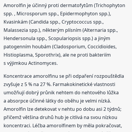
Amorolfin je účinný proti dermatofytům (Trichophyton
spp. , Microsporum spp., Epidermophyton spp.),
Kvasinkám (Candida spp., Cryptococcus spp.,
Malassezia spp.), některým plísním (Alternaria spp.,
Hendersonula spp., Scopulariopsis spp.) a jiným
patogenním houbám (Cladosporium, Coccidioides,
Histioplasma, Sporothrix), ale ne proti bakteriím
s výjimkou Actinomyces.
Koncentrace amorolfinu se při odpaření rozpouštědla
zvyšuje z 5 % na 27 %. Farmakokinetické vlastnosti
umožňují dobrý průnik nehtem do nehtového lůžka
a absorpce účinné látky do oběhu je velmi nízká.
Amorolfin lze detekovat v nehtu po dobu asi 2 týdnů;
přičemž většina druhů hub je citlivá na svou nízkou
koncentraci. Léčba amorolfinem by měla pokračovat,