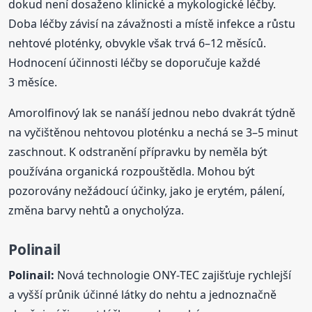
dokud není dosaženo klinické a mykologické léčby.
Doba léčby závisí na závažnosti a místě infekce a růstu
nehtové ploténky, obvykle však trvá 6–12 měsíců.
Hodnocení účinnosti léčby se doporučuje každé
3 měsíce.
Amorolfinový lak se nanáší jednou nebo dvakrát týdně
na vyčištěnou nehtovou ploténku a nechá se 3–5 minut
zaschnout. K odstranění přípravku by neměla být
používána organická rozpouštědla. Mohou být
pozorovány nežádoucí účinky, jako je erytém, pálení,
změna barvy nehtů a onycholýza.
Polinail
Polinail:
Nová technologie ONY‑TEC zajišťuje rychlejší
a vyšší průnik účinné látky do nehtu a jednoznačně