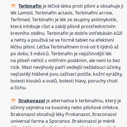
Terbinafin
je léčivá látka proti plísni a obsahuje ji
lék Lamisil, Terbinafin actavis, Terbinafini arrow,
Terfimed. Terbinafin je lék ze skupiny antimykotik,
která inhibuje růst a zabíjí plísně prostřednictvím
krevního oběhu. Terbinafin je dobře vstřebáván kůží
a nehty a používá se ve formě tablet na efektivní
léčbu plísní. Léčba Terbinafinem trvá od 6 týdnů až
po dobu 3 měsíců. Terbinafin je nejúčinnější lék
na plíseň nehtů s vnitřním podáním, ale není to bez
rizik. Mezi nevýhody patří vedlejší nežádoucí účinky,
nejčastěji hlášené jsou zažívací potíže, kožní vyrážky,
bolesti kloubů a svalů, bolesti hlavy, poruchy chuti
a čichu.
Itrakonazol
je alternativa k terbinafinu, který je
účinný zejména na kvasinky nebo plísňové infekce.
Itrakonazol obsahují léky Prokanazol, Itraconazol
universal farma a Sporanox. Itrakonazol je méně