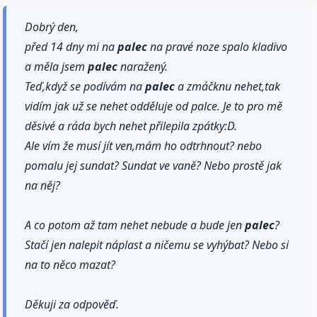
Dobrý den,
před 14 dny mi na
palec
na pravé noze spalo kladivo
a měla jsem
palec
naražený.
Teď,když se podívám na
palec
a zmáčknu nehet,tak
vidím jak už se nehet odděluje od palce. Je to pro mě
děsivé a ráda bych nehet přilepila zpátky:D.
Ale vím že musí jít ven,mám ho odtrhnout? nebo
pomalu jej sundat? Sundat ve vaně? Nebo prostě jak
na něj?
A co potom až tam nehet nebude a bude jen
palec
?
Stačí jen nalepit náplast a ničemu se vyhýbat? Nebo si
na to něco mazat?
Děkuji za odpověď.