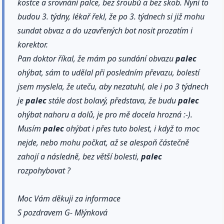
kostce a srovnání palce, bez šroubů a bez skob. Nyní to
budou 3. týdny, lékař řekl, že po 3. týdnech si již mohu
sundat obvaz a do uzavřených bot nosit prozatím i
korektor.
Pan doktor říkal, že mám po sundání obvazu
palec
ohýbat, sám to udělal při posledním převazu, bolestí
jsem myslela, že uteču, aby nezatuhl, ale i po 3 týdnech
je
palec
stále dost bolavý, představa, že budu
palec
ohýbat nahoru a dolů, je pro mě docela hrozná :-).
Musím
palec
ohýbat i přes tuto bolest, i když to moc
nejde, nebo mohu počkat, až se alespoň částečně
zahojí a následně, bez větší bolesti,
palec
rozpohybovat ?
Moc Vám děkuji za informace
S pozdravem G- Mlýnková