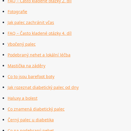
FAQ – Často kladené otázky 2. díl
Fotografie
Jak palec zachránit včas
FAQ – Často kladené otázky 4. díl
Vbočený palec
Podebraný nehet a lokální léčba
Mastička na záděry
Co to jsou barefoot boty
Jak rozeznat diabetický palec od dny
Haluxy a bolest
Co znamená diabetický palec
Černý palec u diabetika
Co na podebraný nehet