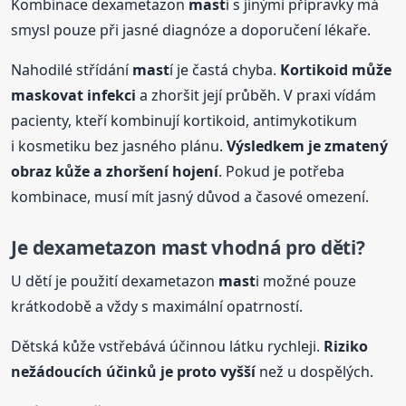
Kombinace dexametazon
mast
i s jinými přípravky má
smysl pouze při jasné diagnóze a doporučení lékaře.
Nahodilé střídání
mast
í je častá chyba.
Kortikoid může
maskovat infekci
a zhoršit její průběh. V praxi vídám
pacienty, kteří kombinují kortikoid, antimykotikum
i kosmetiku bez jasného plánu.
Výsledkem je zmatený
obraz kůže a zhoršení hojení
. Pokud je potřeba
kombinace, musí mít jasný důvod a časové omezení.
Je dexametazon
mast
vhodná pro děti?
U dětí je použití dexametazon
mast
i možné pouze
krátkodobě a vždy s maximální opatrností.
Dětská kůže vstřebává účinnou látku rychleji.
Riziko
nežádoucích účinků je proto vyšší
než u dospělých.