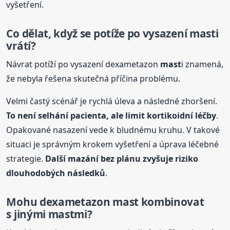
vyšetření.
Co dělat, když se potíže po vysazení
mast
i
vrátí?
Návrat potíží po vysazení dexametazon
mast
i znamená,
že nebyla řešena skutečná příčina problému.
Velmi častý scénář je rychlá úleva a následné zhoršení.
To není selhání pacienta, ale limit kortikoidní léčby
.
Opakované nasazení vede k bludnému kruhu. V takové
situaci je správným krokem vyšetření a úprava léčebné
strategie.
Další mazání bez plánu zvyšuje riziko
dlouhodobých následků
.
Mohu dexametazon
mast
kombinovat
s jinými
mast
mi?