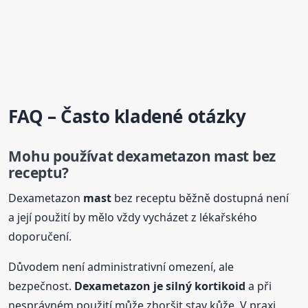
FAQ – Často kladené otázky
Mohu používat dexametazon
mast
bez
receptu?
Dexametazon
mast
bez receptu běžně dostupná není
a její použití by mělo vždy vycházet z lékařského
doporučení.
Důvodem není administrativní omezení, ale
bezpečnost.
Dexametazon je silný kortikoid
a při
nesprávném použití může zhoršit stav kůže. V praxi