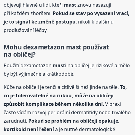
objevují hlavně u lidí, kteří
mast
znovu nasazují
při každém zhoršení.
Pokud se stav po vysazení vrací,
je to signál ke změně postupu
, nikoli k dalšímu
prodlužování léčby.
Mohu dexametazon
mast
používat
na obličej?
Použití dexametazon
mast
i na obličej je rizikové a mělo
by být výjimečné a krátkodobé.
Kůže na obličeji je tenčí a citlivější než jinde na těle.
To,
co je tolerovatelné na rukou, může na obličeji
způsobit komplikace během několika dní
. V praxi
často vídám rozvoj periorální dermatitidy nebo trvalého
zarudnutí.
Pokud se problém na obličeji opakuje,
kortikoid není řešení
a je nutné dermatologické