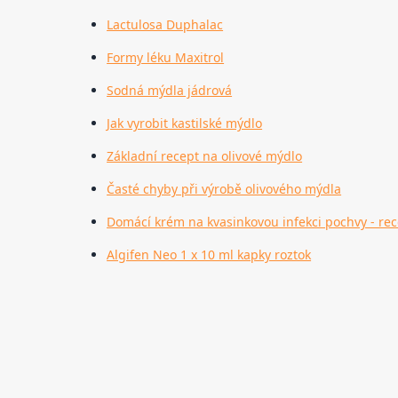
Lactulosa Duphalac
Formy léku Maxitrol
Sodná mýdla jádrová
Jak vyrobit kastilské mýdlo
Základní recept na olivové mýdlo
Časté chyby při výrobě olivového mýdla
Domácí krém na kvasinkovou infekci pochvy - re
Algifen Neo 1 x 10 ml kapky roztok