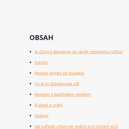
OBSAH
Je účinný Betadine na zánět nehtového lůžka?
Solutio
Postup výroby za studena
Co je to Glauberova sůl
Recepty s kastilským mýdlem
Krájení a zrání
Složení
Jak naředit chlornan sodný pro zničení virů