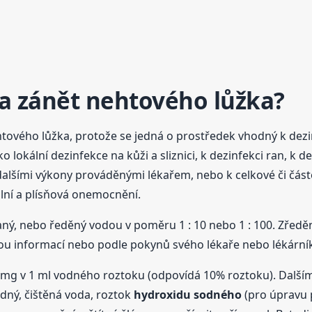
na zánět nehtového lůžka?
tového lůžka, protože se jedná o prostředek vhodný k dezinf
ko lokální dezinfekce na kůži a sliznici, k dezinfekci ran, k
alšími výkony prováděnými lékařem, nebo k celkové či část
ální a plísňová onemocnění.
ý, nebo ředěný vodou v poměru 1 : 10 nebo 1 : 100. Zředěn
vou informací nebo podle pokynů svého lékaře nebo lékární
mg v 1 ml vodného roztoku (odpovídá 10% roztoku). Dalšími 
dný, čištěná voda, roztok
hydroxidu
sodného
(pro úpravu p