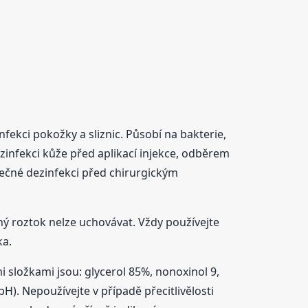
ekci pokožky a sliznic. Působí na bakterie,
 dezinfekci kůže před aplikací injekce, odběrem
ečné dezinfekci před chirurgickým
ý roztok nelze uchovávat. Vždy používejte
ka.
složkami jsou: glycerol 85%, nonoxinol 9,
H). Nepoužívejte v případě přecitlivělosti