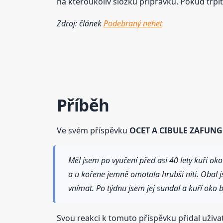
na kteroukoliv složku přípravku. Pokud trpí
Zdroj: článek
Podebraný nehet
Příběh
Ve svém příspěvku
OCET A CIBULE ZAFUN
Měl jsem po vyučení před asi 40 lety kuří oko
a u kořene jemně omotala hrubší nití. Obal j
vnímat. Po týdnu jsem jej sundal a kuří oko b
Svou reakci k tomuto příspěvku přidal uživat