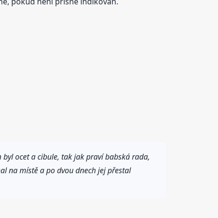
ne, pokud není přísně indikován.
byl ocet a cibule, tak jak praví babská rada,
al na místě a po dvou dnech jej přestal