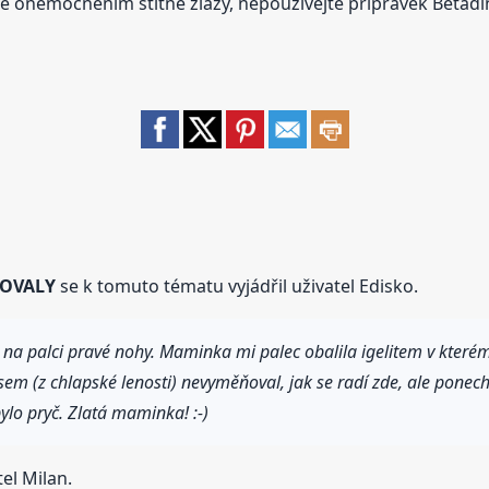
te onemocněním štítné žlázy, nepoužívejte přípravek Betadi
GOVALY
se k tomuto tématu vyjádřil uživatel Edisko.
 na palci pravé nohy. Maminka mi palec obalila igelitem v kterém 
sem (z chlapské lenosti) nevyměňoval, jak se radí zde, ale ponech
ylo pryč. Zlatá maminka! :-)
el Milan.