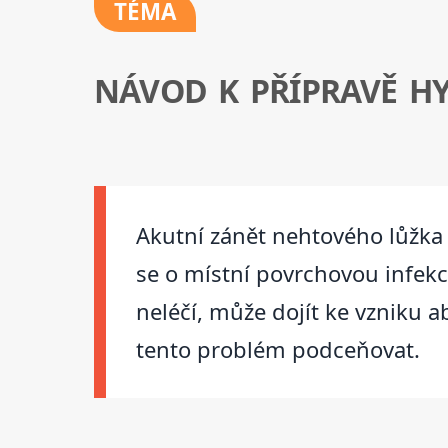
TÉMA
NÁVOD K PŘÍPRAVĚ H
Akutní zánět nehtového lůžka 
se o místní povrchovou infekc
neléčí, může dojít ke vzniku a
tento problém podceňovat.