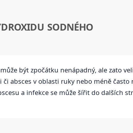
YDROXIDU SODNÉHO
může být zpočátku nenápadný, ale zato veli
i či absces v oblasti ruky nebo méně často 
bscesu a infekce se může šířit do dalších s