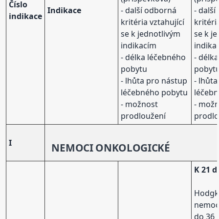
Číslo
Indikace
- další odborná
- dalš
indikace
kritéria vztahující
kritéri
se k jednotlivým
se k j
indikacím
indika
- délka léčebného
- délk
pobytu
pobyt
- lhůta pro nástup
- lhůt
léčebného pobytu
léčeb
- možnost
- mož
prodloužení
prodlo
I
NEMOCI
ONKOLOGICKÉ
K 21 
Hodgk
nemo
do 36 