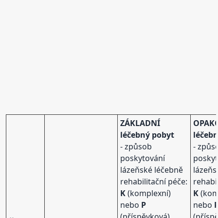
ZÁKLADNÍ
OPAK
léčebný pobyt
léčeb
- způsob
- způs
poskytování
poskyt
lázeňské léčebně
lázeňs
rehabilitační péče:
rehabi
K
(komplexní)
K
(kom
nebo
P
nebo
(příspěvková)
(přísp