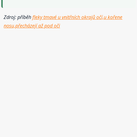
Zdroj: příběh
fleky tmavé u vnitřních okrajů očí,u kořene
nosu,přecházejí až pod oči