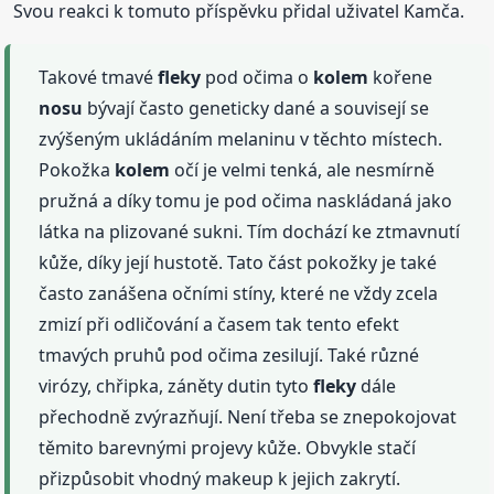
Svou reakci k tomuto příspěvku přidal uživatel Kamča.
Takové tmavé
fleky
pod očima o
kolem
kořene
nosu
bývají často geneticky dané a souvisejí se
zvýšeným ukládáním melaninu v těchto místech.
Pokožka
kolem
očí je velmi tenká, ale nesmírně
pružná a díky tomu je pod očima naskládaná jako
látka na plizované sukni. Tím dochází ke ztmavnutí
kůže, díky její hustotě. Tato část pokožky je také
často zanášena očními stíny, které ne vždy zcela
zmizí při odličování a časem tak tento efekt
tmavých pruhů pod očima zesilují. Také různé
virózy, chřipka, záněty dutin tyto
fleky
dále
přechodně zvýrazňují. Není třeba se znepokojovat
těmito barevnými projevy kůže. Obvykle stačí
přizpůsobit vhodný makeup k jejich zakrytí.