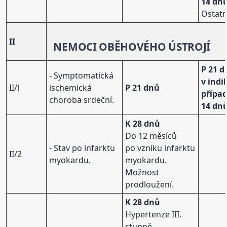
14 dn
Ostatn
II
NEMOCI
OBĚHOVÉHO ÚSTROJÍ
P 21 d
- Symptomatická
v ind
II/l
ischemická
P 21 dnů
přípa
choroba srdeční.
14 dn
K 28 dnů
Do 12 měsíců
- Stav po infarktu
po vzniku infarktu
II/2
myokardu.
myokardu.
Možnost
prodloužení.
K 28 dnů
Hypertenze III.
stupně