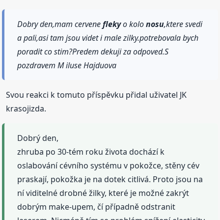
Dobry den,mam cervene
fleky
o kolo
nosu
,ktere svedi
a pali,asi tam jsou videt i male zilky.potrebovala bych
poradit co stim?Predem dekuji za odpoved.S
pozdravem M iluse Hajduova
Svou reakci k tomuto příspěvku přidal uživatel JK
krasojizda.
Dobrý den,
zhruba po 30-tém roku života dochází k
oslabování cévního systému v pokožce, stěny cév
praskají, pokožka je na dotek citlivá. Proto jsou na
ní viditelné drobné žilky, které je možné zakrýt
dobrým make-upem, čí případně odstranit