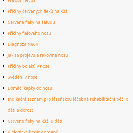
Přírodní léčba
Příčiny červených fleků na kůži
Červené fleky na žaludu
Příčiny fialového nosu
Diagnóza N804
Jak se projevuje rakovina nosu
Příčiny boláků v nose
Svědění v nose
Domácí kapky do nosu
Indikační seznam pro lázeňskou léčebně rehabilitační péči o
děti a dorost
Červené fleky na kůži u dětí
Biologické hodiny orgánů