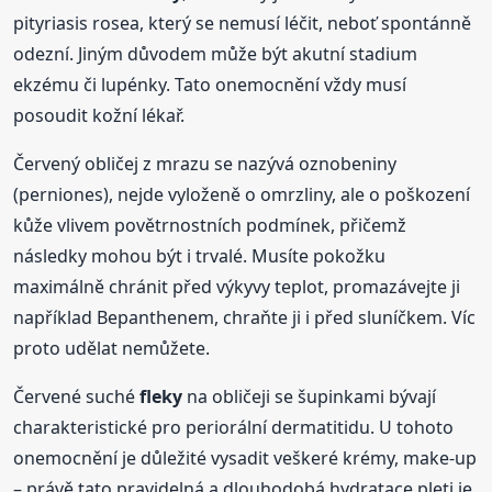
pityriasis rosea, který se nemusí léčit, neboť spontánně
odezní. Jiným důvodem může být akutní stadium
ekzému či lupénky. Tato onemocnění vždy musí
posoudit kožní lékař.
Červený obličej z mrazu se nazývá oznobeniny
(perniones), nejde vyloženě o omrzliny, ale o poškození
kůže vlivem povětrnostních podmínek, přičemž
následky mohou být i trvalé. Musíte pokožku
maximálně chránit před výkyvy teplot, promazávejte ji
například Bepanthenem, chraňte ji i před sluníčkem. Víc
proto udělat nemůžete.
Červené suché
fleky
na obličeji se šupinkami bývají
charakteristické pro periorální dermatitidu. U tohoto
onemocnění je důležité vysadit veškeré krémy, make-up
– právě tato pravidelná a dlouhodobá hydratace pleti je