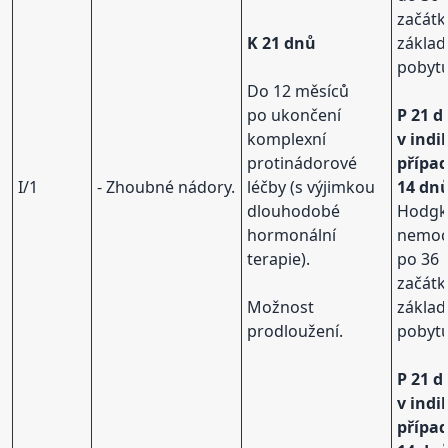
začát
K 21 dnů
základ
pobytu
Do 12 měsíců
po ukončení
P 21 d
komplexní
v ind
protinádorové
přípa
I/1
- Zhoubné nádory.
léčby (s výjimkou
14 dn
dlouhodobé
Hodgk
hormonální
nemo
terapie).
po 36 
začát
Možnost
základ
prodloužení.
pobytu
P 21 d
v ind
přípa