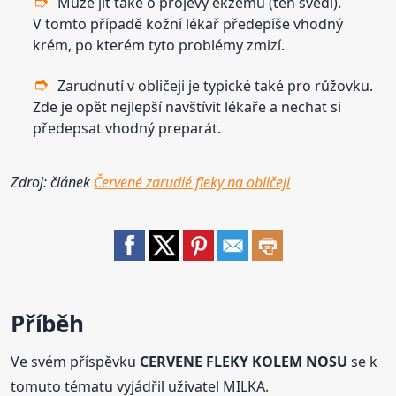
Může jít také o projevy ekzému (ten svědí).
V tomto případě kožní lékař předepíše vhodný
krém, po kterém tyto problémy zmizí.
Zarudnutí v obličeji je typické také pro růžovku.
Zde je opět nejlepší navštívit lékaře a nechat si
předepsat vhodný preparát.
Zdroj: článek
Červené zarudlé fleky na obličeji
Příběh
Ve svém příspěvku
CERVENE FLEKY KOLEM NOSU
se k
tomuto tématu vyjádřil uživatel MILKA.