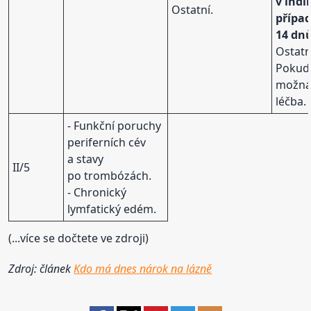
v ind
Ostatní.
přípa
14 dn
Ostatn
Pokud
možná 
léčba.
- Funkční poruchy
periferních cév
a stavy
II/5
po trombózách.
- Chronický
lymfatický edém.
(...více se dočtete ve zdroji)
Zdroj: článek
Kdo má dnes nárok na lázně