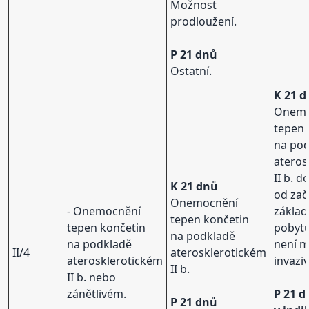
Možnost
prodloužení.
P 21 dnů
Ostatní.
K 21 
Onemo
tepen 
na po
ateros
II b. 
K 21 dnů
od zač
Onemocnění
- Onemocnění
základ
tepen končetin
tepen končetin
pobyt
na podkladě
na podkladě
není 
II/4
aterosklerotickém
aterosklerotickém
invaziv
II b.
II b. nebo
zánětlivém.
P 21 d
P 21 dnů