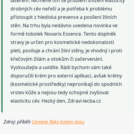
laserem. Nicméně tím se problém snížení elasticity
drobných cév neřeší a je potřeba k problému
přistoupit z hlediska prevence a posílení žilních
stěn. Na trhu byla nedávno uvedena novinka ve
formě tobolek Novarix Essence. Tento doplněk
stravy je určen pro kosmetické nedokonalosti
pleti, posiluje a chrání žilní stěny, je vhodný i proti
křečovým žilám a otokům či začervenání.
Vyzkoušejte a uvidíte. Rádi bychom vám také
doporučili krém pro externí aplikaci, avšak krémy
(kosmetické prostředky) nepronikají do spodních
vrstev kůže a nejsou tedy schopné zvyšovat
elasticitu cév. Hezký den, Zdravi-lecba.cz
Zdroj: příběh
Cervene fleky kolem nosu