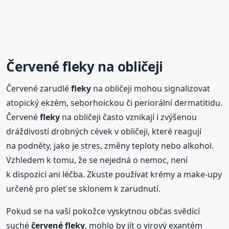
Červené
fleky
na obličeji
Červené zarudlé
fleky
na obličeji mohou signalizovat
atopický ekzém, seborhoickou či periorální dermatitidu.
Červené
fleky
na obličeji často vznikají i zvýšenou
dráždivostí drobných cévek v obličeji, které reagují
na podněty, jako je stres, změny teploty nebo alkohol.
Vzhledem k tomu, že se nejedná o nemoc, není
k dispozici ani léčba. Zkuste používat krémy a make-upy
určené pro pleť se sklonem k zarudnutí.
Pokud se na vaší pokožce vyskytnou občas svědící
suché
červené
fleky
, mohlo by jít o virový exantém