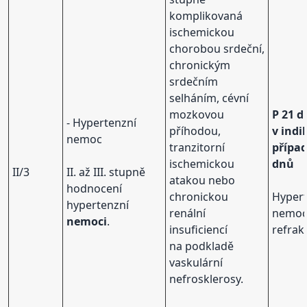
komplikovaná
ischemickou
chorobou srdeční,
chronickým
srdečním
selháním, cévní
mozkovou
P 21 d
- Hypertenzní
příhodou,
v ind
nemoc
tranzitorní
případ
ischemickou
dnů
II/3
II. až III. stupně
atakou nebo
hodnocení
chronickou
Hyper
hypertenzní
renální
nemo
nemoci
.
insuficiencí
refrak
na podkladě
vaskulární
nefrosklerosy.