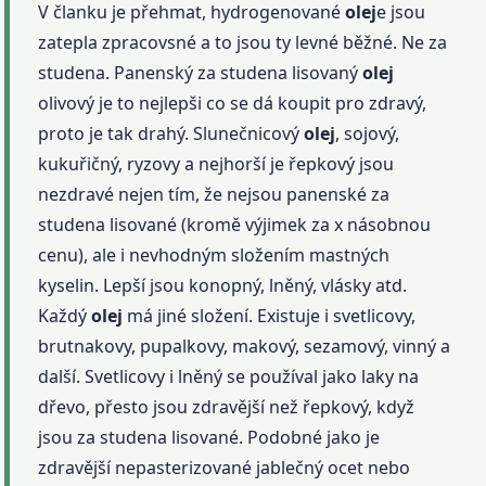
V članku je přehmat, hydrogenované
olej
e jsou
zatepla zpracovsné a to jsou ty levné běžné. Ne za
studena. Panenský za studena lisovaný
olej
olivový je to nejlepši co se dá koupit pro zdravý,
proto je tak drahý. Slunečnicový
olej
, sojový,
kukuřičný, ryzovy a nejhorší je řepkový jsou
nezdravé nejen tím, že nejsou panenské za
studena lisované (kromě výjimek za x násobnou
cenu), ale i nevhodným složením mastných
kyselin. Lepší jsou konopný, lněný, vlásky atd.
Každý
olej
má jiné složení. Existuje i svetlicovy,
brutnakovy, pupalkovy, makový, sezamový, vinný a
další. Svetlicovy i lněný se používal jako laky na
dřevo, přesto jsou zdravější než řepkový, když
jsou za studena lisované. Podobné jako je
zdravější nepasterizované jablečný ocet nebo