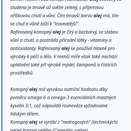
studena je tmavě až světle zelený, s příjemnou
oříškovou chutí a vůní. Čím tmavší barvu
olej
má, tím
se chuť a vůně blíží k "travnatější".
Rafinovaný konopný
olej
je čirý a bezbarvý, se slabou
vůní a chutí, a postrádá přírodní látky - vitaminy a
antioxidanty. Rafinovaný
olej
se používá hlavně pro
výrobky k péči o tělo. V menší míře však také nachází
uplatnění také při výrobě mýdel, šamponů a čisticích
prostředků.
Konopný
olej
má vysokou nutriční hodnotu díky
poměru omega-6 a omega-3 esenciálních mastných
kyselin 3:1, což odpovídá rovnováze vyžadované
lidským tělem.
Konopný
olej
se vyrábí z "nedrogových" (technických)
variet konopí setého (Cannabis sativa).