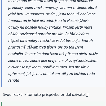
diete mohu ješte brát alveo grepa ostatni akuňácké
produkty, selen zinek minerály, vitamin c, cleans atd. A
ještě beru imunobran, nevím , jestli toho už není moc.
Imunobran je také přirodni, jsou to vlastně ýžové
otruby na nositeli houby shitake. Prosím jestli máte
někdo zkušenosti poraďte prosím. Pořád hledám
nějaké alternativy , nechci se vzdát bez boje. Tvaroh
pravidelně užívam třetí týden, ale do teď jsem
nevěděla, že musím dodržovat tak přísnou dietu, takže
žádné maso, žádné jiné
olej
e, ani olivový? Sladkostem
a cukru se vyhýbám, použivám med. Jen prosím o
upřesneni, jak je to s tím tukem .diky za každou radu
renata
Svou reakci k tomuto příspěvku přidal uživatel JJ.