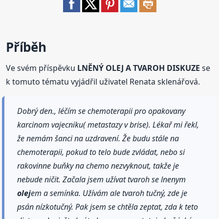
Příběh
Ve svém příspěvku
LNĚNÝ OLEJ A TVAROH DISKUZE
se
k tomuto tématu vyjádřil uživatel Renata sklenářová.
Dobrý den., léčím se chemoterapii pro opakovany
karcinom vajecniku( metastazy v brise). Lékař mi řekl,
že nemám šanci na uzdravení. Že budu stále na
chemoterapii, pokud to telo bude zvládat, nebo si
rakovinne buňky na chemo nezvyknout, takže je
nebude ničit. Začala jsem užívat tvaroh se lnenym
olej
em a semínka. Užívám ale tvaroh tučný, zde je
psán nízkotučný. Pak jsem se chtěla zeptat, zda k teto