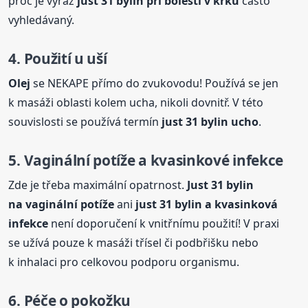
proč je výraz
just 31
bylin
pri bolesti v krku
často
vyhledávaný.
4. Použití u uší
Olej
se NEKAPE přímo do zvukovodu! Používá se jen
k masáži oblasti kolem ucha, nikoli dovnitř. V této
souvislosti se používá termín
just 31
bylin
ucho
.
5. Vaginální potíže a kvasinkové infekce
Zde je třeba maximální opatrnost.
Just 31
bylin
na vaginální potíže
ani
just 31
bylin
a kvasinková
infekce
není doporučení k vnitřnímu použití! V praxi
se užívá pouze k masáži třísel či podbřišku nebo
k inhalaci pro celkovou podporu organismu.
6. Péče o pokožku