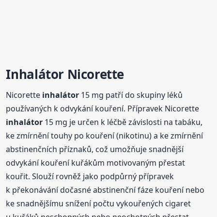
Inhalátor
Nicorette
Nicorette
inhalátor
15 mg patří do skupiny léků
používaných k odvykání kouření. Přípravek Nicorette
inhalátor
15 mg je určen k léčbě závislosti na tabáku,
ke zmírnění touhy po kouření (nikotinu) a ke zmírnění
abstinenčních příznaků, což umožňuje snadnější
odvykání kouření kuřákům motivovaným přestat
kouřit. Slouží rovněž jako podpůrný přípravek
k překonávání dočasné abstinenční fáze kouření nebo
ke snadnějšímu snížení počtu vykouřených cigaret
u kuřáků neschopných nebo neochotných přestat