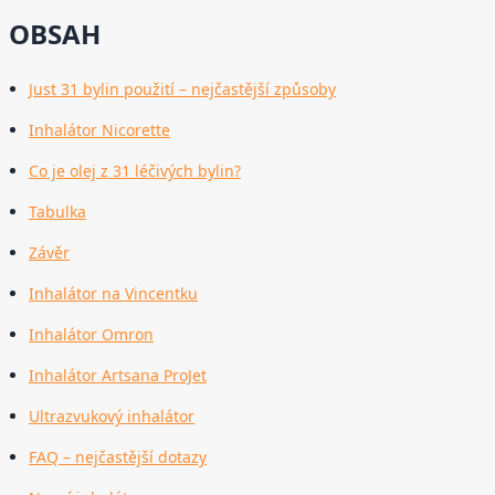
OBSAH
Just 31 bylin použití – nejčastější způsoby
Inhalátor Nicorette
Co je olej z 31 léčivých bylin?
Tabulka
Závěr
Inhalátor na Vincentku
Inhalátor Omron
Inhalátor Artsana ProJet
Ultrazvukový inhalátor
FAQ – nejčastější dotazy