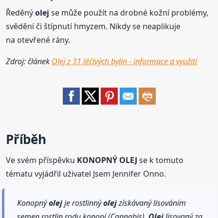
Ředěný
olej
se může použít na drobné kožní problémy,
svědění či štípnutí hmyzem. Nikdy se neaplikuje
na otevřené rány.
Zdroj: článek
Olej z 31 léčivých bylin - informace a využití
Příběh
Ve svém příspěvku
KONOPNÝ OLEJ
se k tomuto
tématu vyjádřil uživatel Jsem Jennifer Onno.
Konopný
olej
je rostlinný
olej
získávaný lisováním
semen rostlin rodu konopí (Cannabis).
Olej
lisovaný za