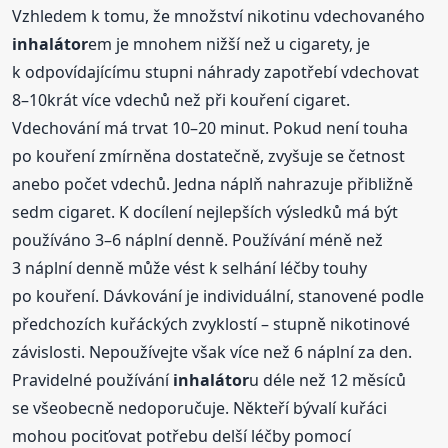
Vzhledem k tomu, že množství nikotinu vdechovaného
inhalátor
em je mnohem nižší než u cigarety, je
k odpovídajícímu stupni náhrady zapotřebí vdechovat
8–10krát více vdechů než při kouření cigaret.
Vdechování má trvat 10–20 minut. Pokud není touha
po kouření zmírněna dostatečně, zvyšuje se četnost
anebo počet vdechů. Jedna náplň nahrazuje přibližně
sedm cigaret. K docílení nejlepších výsledků má být
používáno 3–6 náplní denně. Používání méně než
3 náplní denně může vést k selhání léčby touhy
po kouření. Dávkování je individuální, stanovené podle
předchozích kuřáckých zvyklostí – stupně nikotinové
závislosti. Nepoužívejte však více než 6 náplní za den.
Pravidelné používání
inhalátor
u déle než 12 měsíců
se všeobecně nedoporučuje. Někteří bývalí kuřáci
mohou pociťovat potřebu delší léčby pomocí