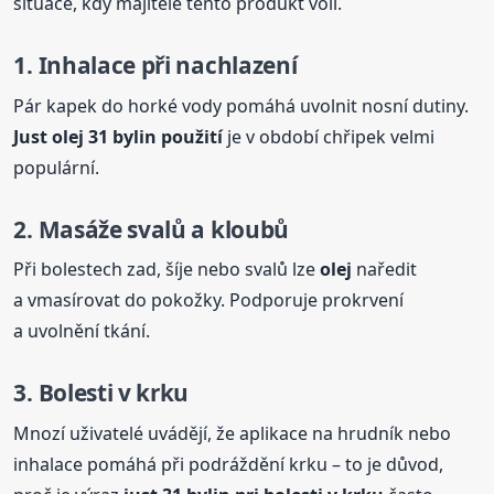
situace, kdy majitelé tento produkt volí.
1. Inhalace při nachlazení
Pár kapek do horké vody pomáhá uvolnit nosní dutiny.
Just
olej
31
bylin
použití
je v období chřipek velmi
populární.
2. Masáže svalů a kloubů
Při bolestech zad, šíje nebo svalů lze
olej
naředit
a vmasírovat do pokožky. Podporuje prokrvení
a uvolnění tkání.
3. Bolesti v krku
Mnozí uživatelé uvádějí, že aplikace na hrudník nebo
inhalace pomáhá při podráždění krku – to je důvod,