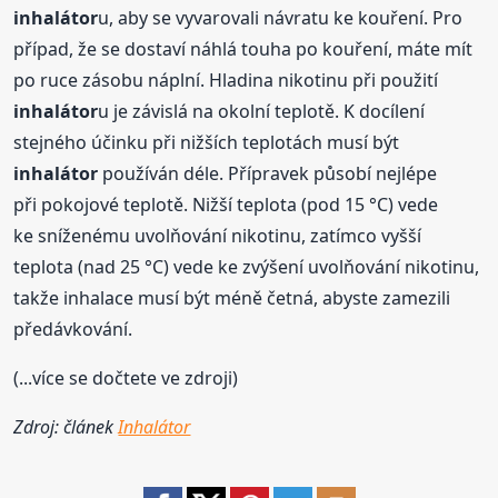
inhalátor
u, aby se vyvarovali návratu ke kouření. Pro
případ, že se dostaví náhlá touha po kouření, máte mít
po ruce zásobu náplní. Hladina nikotinu při použití
inhalátor
u je závislá na okolní teplotě. K docílení
stejného účinku při nižších teplotách musí být
inhalátor
používán déle. Přípravek působí nejlépe
při pokojové teplotě. Nižší teplota (pod 15 °C) vede
ke sníženému uvolňování nikotinu, zatímco vyšší
teplota (nad 25 °C) vede ke zvýšení uvolňování nikotinu,
takže inhalace musí být méně četná, abyste zamezili
předávkování.
(...více se dočtete ve zdroji)
Zdroj: článek
Inhalátor