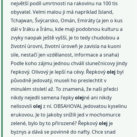
největší podíl umrtnosti na rakovinu na 100 tis
obyvatel. Velmi malou ji má napriklad Island,
Tchajwan, Švýcarsko, Omán, Emiráty (a jen o kus
dál v Iráku a Íránu, kde maji podobnou kulturu a
zvyky naopak ještě vyšší, je to tedy chudobou a
životní úrovni, životní úroveň je zavisla na kuoni
sile, nestačí jen vzdělanost, informace a snaha)
Podle koho zájmu jednou chválí slunečnicovy jindy
řepkový. Olivový je lepší na cévy. Řepkový
olej
byl
původně jedovatý, museli ho preslechtit v
minulém století až. To znamená, že naši předci
nikdy nejedli semena řepky
olej
né ani nikdy
nelisovsli
olej
z ní. OBSAHOVAL jedovatou kyselinu
erukovou. Je to jakoby snížili jed v mochomurce
zelené, bylo by to přirozené? Řepkový
olej
je
byznys a dává se povinné do nafty. Chce snad