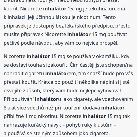
kouřit. Nicorette
inhalátor
15 mg je tekutina určená
k inhalaci. Její účinnou látkou je nicotinum. Tento
přípravek je dostupný bez lékařského předpisu, přesto
musíte přípravek Nicorette
inhalátor
15 mg používat
pečlivě podle návodu, aby vám co nejvíce prospěl.
Nicorette
inhalátor
15 mg se používá v okamžiku, kdy
se dostaví touha si zakouřit. Čím častěji jste schopen/na
nahradit cigaretu
inhalátor
em, tím snazší bude pro vás
přestat kouřit. Krátce po použití několika náplní si jistě
osvojíte způsob, který vám bude nejlépe vyhovovat.
Při používání
inhalátor
u jako cigarety, ale vdechováním
8krát více vdechů než při kouření, dodává
inhalátor
přibližně 1 mg nikotinu. Nicorette
inhalátor
15 mg tak
nahrazuje kuřácký návyk – pohyb ruky k ústům –
a používá se stejným způsobem jako cigareta.