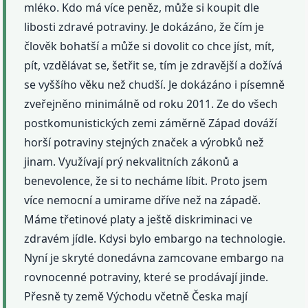
mléko. Kdo má více peněz, může si koupit dle
libosti zdravé potraviny. Je dokázáno, že čím je
člověk bohatší a může si dovolit co chce jíst, mít,
pít, vzdělávat se, šetřit se, tím je zdravější a dožívá
se vyššího věku než chudší. Je dokázáno i písemně
zveřejněno minimálně od roku 2011. Ze do všech
postkomunistických zemi záměrně Západ dováží
horší potraviny stejných značek a výrobků než
jinam. Využívají prý nekvalitních zákonů a
benevolence, že si to necháme líbit. Proto jsem
více nemocní a umirame dříve než na západě.
Máme třetinové platy a ještě diskriminaci ve
zdravém jídle. Kdysi bylo embargo na technologie.
Nyní je skryté donedávna zamcovane embargo na
rovnocenné potraviny, které se prodávají jinde.
Přesně ty země Východu včetně Česka mají