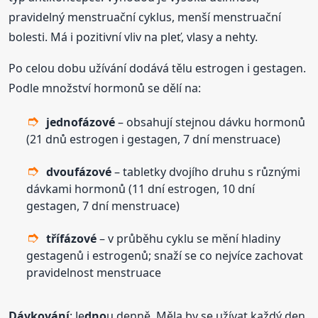
pravidelný menstruační cyklus, menší menstruační
bolesti. Má i pozitivní vliv na pleť, vlasy a nehty.
Po celou dobu užívání dodává tělu estrogen i gestagen.
Podle množství hormonů se dělí na:
je
dno
fázové
– obsahují stejnou dávku hormonů
(21 dnů estrogen i gestagen, 7 dní menstruace)
dvoufázové
– tabletky dvojího druhu s různými
dávkami hormonů (11 dní estrogen, 10 dní
gestagen, 7 dní menstruace)
třífázové
– v průběhu cyklu se mění hladiny
gestagenů i estrogenů; snaží se co nejvíce zachovat
pravidelnost menstruace
Dávkování
: Je
dno
u denně. Měla by se užívat každý den