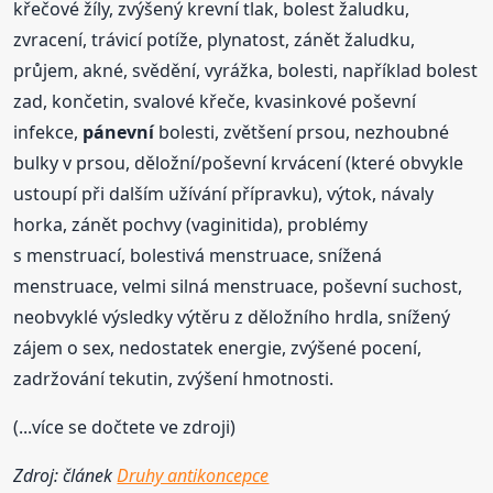
křečové žíly, zvýšený krevní tlak, bolest žaludku,
zvracení, trávicí potíže, plynatost, zánět žaludku,
průjem, akné, svědění, vyrážka, bolesti, například bolest
zad, končetin, svalové křeče, kvasinkové poševní
infekce,
pánevní
bolesti, zvětšení prsou, nezhoubné
bulky v prsou, děložní/poševní krvácení (které obvykle
ustoupí při dalším užívání přípravku), výtok, návaly
horka, zánět pochvy (vaginitida), problémy
s menstruací, bolestivá menstruace, snížená
menstruace, velmi silná menstruace, poševní suchost,
neobvyklé výsledky výtěru z děložního hrdla, snížený
zájem o sex, nedostatek energie, zvýšené pocení,
zadržování tekutin, zvýšení hmotnosti.
(...více se dočtete ve zdroji)
Zdroj: článek
Druhy antikoncepce