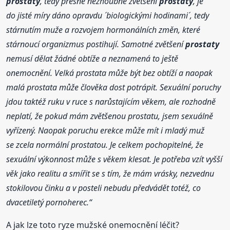
prostaty
, tedy přesně nezhoubné zvětšení
prostaty
, je
do jisté míry dáno opravdu ´biologickými hodinami´, tedy
stárnutím muže a rozvojem hormonálních změn, které
stárnoucí organizmus postihují. Samotné zvětšení
prostaty
nemusí dělat žádné obtíže a neznamená to ještě
onemocnění. Velká prostata může být bez obtíží a naopak
malá prostata může člověka dost potrápit. Sexuální poruchy
jdou taktéž ruku v ruce s narůstajícím věkem, ale rozhodně
neplatí, že pokud mám zvětšenou prostatu, jsem sexuálně
vyřízený. Naopak poruchu erekce může mít i mladý muž
se zcela normální prostatou. Je celkem pochopitelné, že
sexuální výkonnost může s věkem klesat. Je potřeba vzít vyšší
věk jako realitu a smířit se s tím, že mám vrásky, nezvednu
stokilovou činku a v posteli nebudu předvádět totéž, co
dvacetiletý pornoherec.“
A jak lze toto ryze mužské onemocnění léčit?