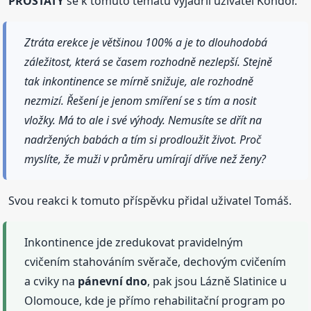
PROSTATY
se k tomuto tématu vyjádřil uživatel Kondor.
Ztráta erekce je většinou 100% a je to dlouhodobá
záležitost, která se časem rozhodně nezlepší. Stejně
tak inkontinence se mírně snižuje, ale rozhodně
nezmizí. Řešení je jenom smíření se s tím a nosit
vložky. Má to ale i své výhody. Nemusíte se dřít na
nadržených babách a tím si prodloužit život. Proč
myslíte, že muži v průměru umírají dříve než ženy?
Svou reakci k tomuto příspěvku přidal uživatel Tomáš.
Inkontinence jde zredukovat pravidelným
cvičením stahováním svěrače, dechovým cvičením
a cviky na
pánevní
dno
, pak jsou Lázně Slatinice u
Olomouce, kde je přímo rehabilitační program po