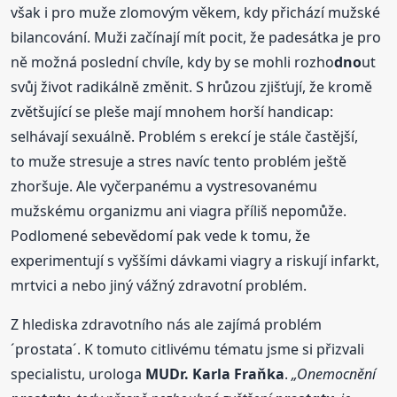
však i pro muže zlomovým věkem, kdy přichází mužské
bilancování. Muži začínají mít pocit, že padesátka je pro
ně možná poslední chvíle, kdy by se mohli rozho
dno
ut
svůj život radikálně změnit. S hrůzou zjišťují, že kromě
zvětšující se pleše mají mnohem horší handicap:
selhávají sexuálně. Problém s erekcí je stále častější,
to muže stresuje a stres navíc tento problém ještě
zhoršuje. Ale vyčerpanému a vystresovanému
mužskému organizmu ani viagra příliš nepomůže.
Podlomené sebevědomí pak vede k tomu, že
experimentují s vyššími dávkami viagry a riskují infarkt,
mrtvici a nebo jiný vážný zdravotní problém.
Z hlediska zdravotního nás ale zajímá problém
´prostata´. K tomuto citlivému tématu jsme si přizvali
specialistu, urologa
MUDr. Karla Fraňka
.
„Onemocnění