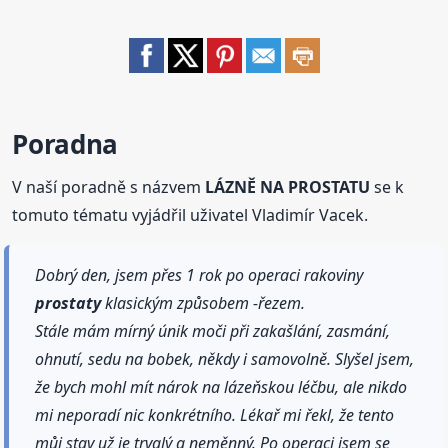
Poradna
V naší poradně s názvem
LÁZNĚ NA PROSTATU
se k
tomuto tématu vyjádřil uživatel Vladimír Vacek.
Dobrý den, jsem přes 1 rok po operaci rakoviny
prostaty
klasickým způsobem -řezem.
Stále mám mírný únik moči při zakašlání, zasmání,
ohnutí, sedu na bobek, někdy i samovolně. Slyšel jsem,
že bych mohl mít nárok na lázeňskou léčbu, ale nikdo
mi neporadí nic konkrétního. Lékař mi řekl, že tento
můj stav už je trvalý a neměnný. Po operaci jsem se