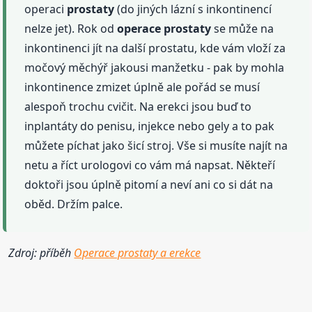
operaci
prostaty
(do jiných lázní s inkontinencí
nelze jet). Rok od
operace
prostaty
se může na
inkontinenci jít na další prostatu, kde vám vloží za
močový měchýř jakousi manžetku - pak by mohla
inkontinence zmizet úplně ale pořád se musí
alespoň trochu cvičit. Na erekci jsou buď to
inplantáty do penisu, injekce nebo gely a to pak
můžete píchat jako šicí stroj. Vše si musíte najít na
netu a říct urologovi co vám má napsat. Někteří
doktoři jsou úplně pitomí a neví ani co si dát na
oběd. Držím palce.
Zdroj: příběh
Operace prostaty a erekce