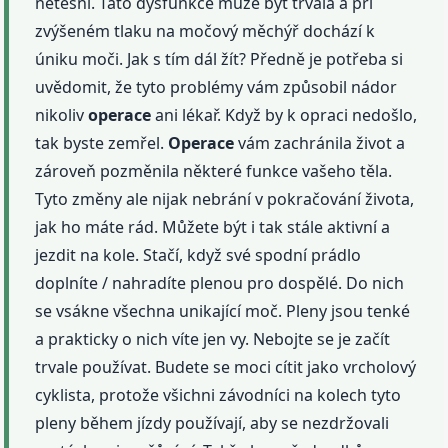
netěsní. Tato dysfunkce může být trvalá a při
zvýšeném tlaku na močový měchýř dochází k
úniku moči. Jak s tím dál žít? Předně je potřeba si
uvědomit, že tyto problémy vám způsobil nádor
nikoliv
operace
ani lékař. Když by k opraci nedošlo,
tak byste zemřel.
Operace
vám zachránila život a
zároveň pozměnila některé funkce vašeho těla.
Tyto změny ale nijak nebrání v pokračování života,
jak ho máte rád. Můžete být i tak stále aktivní a
jezdit na kole. Stačí, když své spodní prádlo
doplníte / nahradíte plenou pro dospělé. Do nich
se vsákne všechna unikající moč. Pleny jsou tenké
a prakticky o nich víte jen vy. Nebojte se je začít
trvale používat. Budete se moci cítit jako vrcholový
cyklista, protože všichni závodníci na kolech tyto
pleny během jízdy používají, aby se nezdržovali