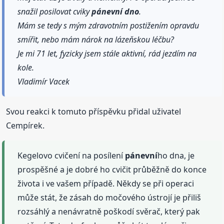
snažil posilovat cviky
pánevní
dno
.
Mám se tedy s mým zdravotním postižením opravdu
smířit, nebo mám nárok na lázeňskou léčbu?
Je mi 71 let, fyzicky jsem stále aktivní, rád jezdím na
kole.
Vladimír Vacek
Svou reakci k tomuto příspěvku přidal uživatel
Cempírek.
Kegelovo cvičení na posílení
pánevní
ho dna, je
prospěšné a je dobré ho cvičit průběžně do konce
života i ve vašem případě. Někdy se při operaci
může stát, že zásah do močového ústrojí je přiliš
rozsáhlý a nenávratně poškodí svěrač, který pak