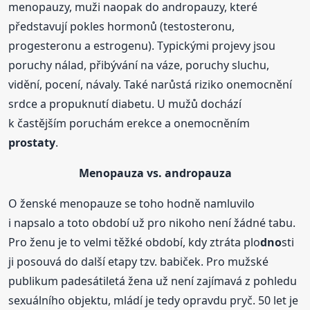
menopauzy, muži naopak do andropauzy, které
představují pokles hormonů (testosteronu,
progesteronu a estrogenu). Typickými projevy jsou
poruchy nálad, přibývání na váze, poruchy sluchu,
vidění, pocení, návaly. Také narůstá riziko onemocnění
srdce a propuknutí diabetu. U mužů dochází
k častějším poruchám erekce a onemocněním
prostaty
.
Menopauza vs. andropauza
O ženské menopauze se toho hodně namluvilo
i napsalo a toto období už pro nikoho není žádné tabu.
Pro ženu je to velmi těžké období, kdy ztráta plo
dno
sti
ji posouvá do další etapy tzv. babiček. Pro mužské
publikum padesátiletá žena už není zajímavá z pohledu
sexuálního objektu, mládí je tedy opravdu pryč. 50 let je