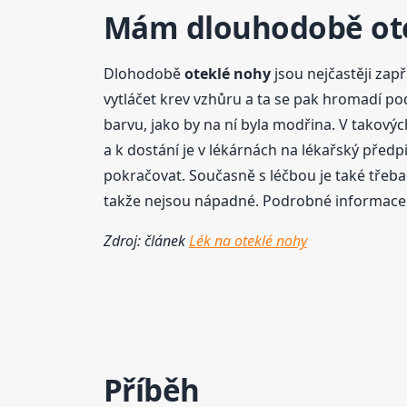
Mám dlouhodobě
ot
Dlohodobě
oteklé
nohy
jsou nejčastěji za
vytláčet krev vzhůru a ta se pak hromadí pod 
barvu, jako by na ní byla modřina. V takový
a k dostání je v lékárnách na lékařský předpi
pokračovat. Současně s léčbou je také třeb
takže nejsou nápadné. Podrobné informace o 
Zdroj: článek
Lék na oteklé nohy
Příběh