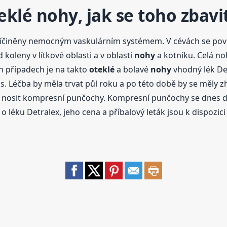
eklé
nohy
, jak se toho zbavi
příčiněny nemocným vaskulárním systémem. V cévách se pov
koleny v lítkové oblasti a v oblasti
nohy
a kotníku. Celá n
ch případech je na takto
oteklé
a bolavé
nohy
vhodný lék Det
s. Léčba by měla trvat půl roku a po této době by se měly zh
a nosit kompresní punčochy. Kompresní punčochy se dnes daj
léku Detralex, jeho cena a příbalový leták jsou k dispozic