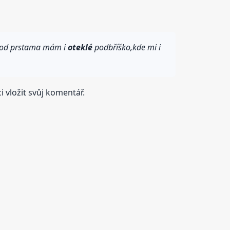
a pod prstama mám i
oteklé
podbříško,kde mi i
 vložit svůj komentář.