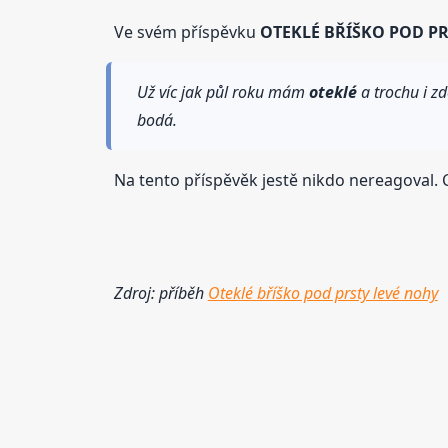
Ve svém příspěvku
OTEKLÉ BŘÍŠKO POD PR
Už víc jak půl roku mám
oteklé
a trochu i z
bodá.
Na tento příspěvěk jestě nikdo nereagoval. C
Zdroj: příběh
Oteklé bříško pod prsty levé nohy