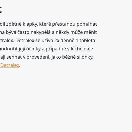
t
olí zpětné klapky, které přestanou pomáhat
oha bývá často nakypělá a někdy může měnit
ralex. Detralex se užívá 2x denně 1 tableta
odnotit její účinky a případně v léčbě dále
í sehnat v provedení, jako běžné silonky,
i
Detralex
.