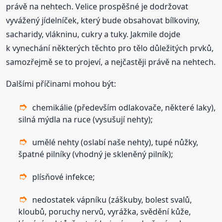
právě na nehtech. Velice prospěšné je dodržovat
vyvážený jídelníček, který bude obsahovat bílkoviny,
sacharidy, vlákninu, cukry a tuky. Jakmile dojde
k vynechání některých těchto pro tělo důležitých prvků,
samozřejmě se to projeví, a nejčastěji právě na nehtech.
Dalšími příčinami mohou být:
chemikálie (především odlakovače, některé laky),
silná mýdla na ruce (vysušují nehty);
umělé nehty (oslabí naše nehty), tupé nůžky,
špatné pilníky (vhodný je skleněný pilník);
plísňové infekce;
nedostatek vápníku (záškuby, bolest svalů,
kloubů, poruchy nervů, vyrážka, svědění kůže,