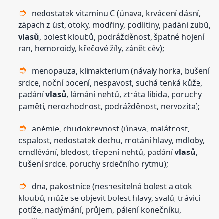
nedostatek vitamínu C (únava, krvácení dásní,
zápach z úst, otoky, modřiny, podlitiny, padání zubů,
vlasů
, bolest kloubů, podrážděnost, špatné hojení
ran, hemoroidy, křečové žíly, zánět cév);
menopauza, klimakterium (návaly horka, bušení
srdce, noční pocení, nespavost, suchá tenká kůže,
padání
vlasů
, lámání nehtů, ztráta libida, poruchy
paměti, nerozhodnost, podrážděnost, nervozita);
anémie, chudokrevnost (únava, malátnost,
ospalost, nedostatek dechu, motání hlavy, mdloby,
omdlévání, bledost, třepení nehtů, padání
vlasů
,
bušení srdce, poruchy srdečního rytmu);
dna, pakostnice (nesnesitelná bolest a otok
kloubů, může se objevit bolest hlavy, svalů, trávicí
potíže, nadýmání, průjem, pálení konečníku,