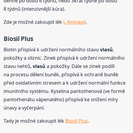
denně po dobu 6 týdnů, nebo 3krát týdně po dobu
8 týdnů (intenzivnější kúra).
Zde je možné zakoupit lék
L Aminexil
.
Biosil Plus
Biotin přispívá k udržení normálního stavu
vlasů
,
pokožky a sliznic. Zinek přispívá k udržení normálního
stavu nehtů,
vlasů
a pokožky. Dále se zinek podílí
na procesu dělení buněk, přispívá k ochraně buněk
před oxidativním stresem a k udržení normální funkce
imunitního systému. Kyselina pantothenová (ve formě
pantothenátu vápenatého) přispívá ke snížení míry
únavy a vyčerpání.
Tady je možné zakoupit lék
Biosil Plus
.