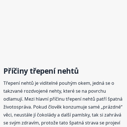
Příčiny třepení nehtů
Třepení nehtů je viditelné pouhým okem, jedná se o
takzvané rozdvojené nehty, které se na povrchu
odlamují. Mezi hlavní příčinu třepení nehtů patří špatná
životospráva. Pokud člověk konzumuje samé „prázdné“
věci, neustále jí čokolády a další pamlsky, tak si zahrává
se svým zdravím, protože tato špatná strava se projeví