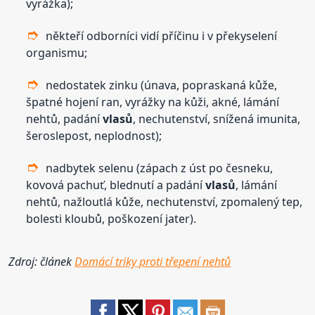
vyrážka);
někteří odborníci vidí příčinu i v překyselení
organismu;
nedostatek zinku (únava, popraskaná kůže,
špatné hojení ran, vyrážky na kůži, akné, lámání
nehtů, padání
vlasů
, nechutenství, snížená imunita,
šeroslepost, neplodnost);
nadbytek selenu (zápach z úst po česneku,
kovová pachuť, blednutí a padání
vlasů
, lámání
nehtů, nažloutlá kůže, nechutenství, zpomalený tep,
bolesti kloubů, poškození jater).
Zdroj: článek
Domácí triky proti třepení nehtů