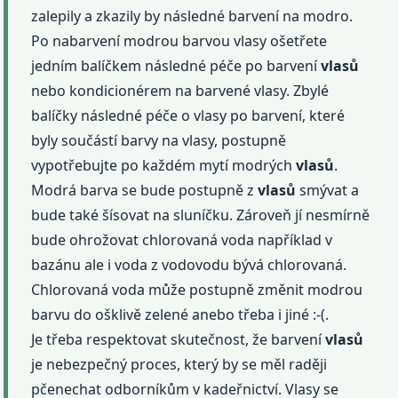
zalepily a zkazily by následné barvení na modro.
Po nabarvení modrou barvou vlasy ošetřete
jedním balíčkem následné péče po barvení
vlasů
nebo kondicionérem na barvené vlasy. Zbylé
balíčky následné péče o vlasy po barvení, které
byly součástí barvy na vlasy, postupně
vypotřebujte po každém mytí modrých
vlasů
.
Modrá barva se bude postupně z
vlasů
smývat a
bude také šísovat na sluníčku. Zároveň jí nesmírně
bude ohrožovat chlorovaná voda například v
bazánu ale i voda z vodovodu bývá chlorovaná.
Chlorovaná voda může postupně změnit modrou
barvu do ošklivě zelené anebo třeba i jiné :-(.
Je třeba respektovat skutečnost, že barvení
vlasů
je nebezpečný proces, který by se měl raději
pčenechat odborníkům v kadeřnictví. Vlasy se