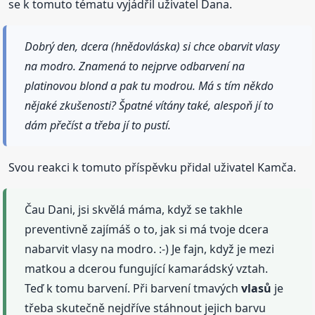
se k tomuto tématu vyjádřil uživatel Dana.
Dobrý den, dcera (hnědovláska) si chce obarvit vlasy
na modro. Znamená to nejprve odbarvení na
platinovou blond a pak tu modrou. Má s tím někdo
nějaké zkušenosti? Špatné vítány také, alespoň jí to
dám přečíst a třeba jí to pustí.
Svou reakci k tomuto příspěvku přidal uživatel Kamča.
Čau Dani, jsi skvělá máma, když se takhle
preventivně zajímáš o to, jak si má tvoje dcera
nabarvit vlasy na modro. :-) Je fajn, když je mezi
matkou a dcerou fungující kamarádský vztah.
Teď k tomu barvení. Při barvení tmavých
vlasů
je
třeba skutečně nejdříve stáhnout jejich barvu