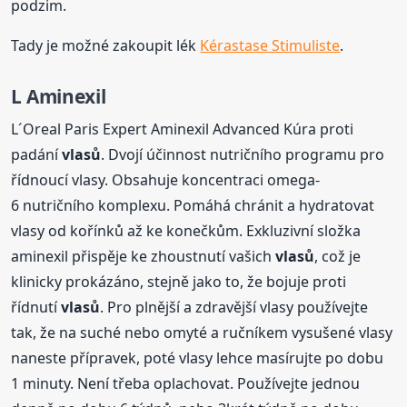
podzim.
Tady je možné zakoupit lék
Kérastase Stimuliste
.
L Aminexil
L´Oreal Paris Expert Aminexil Advanced Kúra proti
padání
vlasů
. Dvojí účinnost nutričního programu pro
řídnoucí vlasy. Obsahuje koncentraci omega-
6 nutričního komplexu. Pomáhá chránit a hydratovat
vlasy od kořínků až ke konečkům. Exkluzivní složka
aminexil přispěje ke zhoustnutí vašich
vlasů
, což je
klinicky prokázáno, stejně jako to, že bojuje proti
řídnutí
vlasů
. Pro plnější a zdravější vlasy používejte
tak, že na suché nebo omyté a ručníkem vysušené vlasy
naneste přípravek, poté vlasy lehce masírujte po dobu
1 minuty. Není třeba oplachovat. Používejte jednou