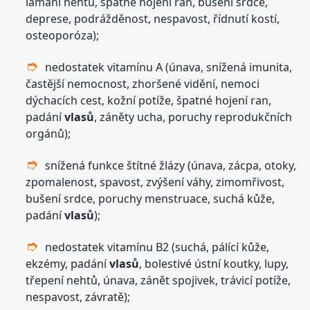
lámání nehtů, špatné hojení ran, bušení srdce,
deprese, podrážděnost, nespavost, řídnutí kostí,
osteoporóza);
nedostatek vitamínu A (únava, snížená imunita,
častější nemocnost, zhoršené vidění, nemoci
dýchacích cest, kožní potíže, špatné hojení ran,
padání
vlasů
, záněty ucha, poruchy reprodukčních
orgánů);
snížená funkce štítné žlázy (únava, zácpa, otoky,
zpomalenost, spavost, zvýšení váhy, zimomřivost,
bušení srdce, poruchy menstruace, suchá kůže,
padání
vlasů
);
nedostatek vitamínu B2 (suchá, pálící kůže,
ekzémy, padání
vlasů
, bolestivé ústní koutky, lupy,
třepení nehtů, únava, zánět spojivek, trávicí potíže,
nespavost, závratě);