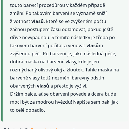
touto barvící procedůrou v každém případě
změní. Po takovém barvení se významě sníží
životnost
vlasů
, které se ve zvýšeném počtu
začnou postupem času odlamovat, pokud ještě
dříve nevypadnou. S těmito následky je třeba po
takovém barvení počítat a věnovat
vlasů
m
zvýšenou péči. Po barvení je, jako následná péče,
dobrá maska na barvené vlasy, kde je jen
rozmýchaný olivový olej a žloutek. Tahle maska na
barvené vlasy totiž nezmění barevný odstín
obarvených
vlasů
a přesto je vyživí.
Držím palce, ať se obarvení povede a dcera bude
moci být za modrou hvězdu! Napište sem pak, jak
to celé dopadlo.