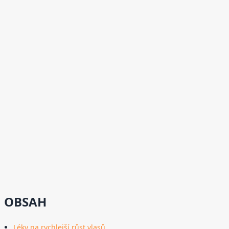
OBSAH
Léky na rychlejší růst vlasů