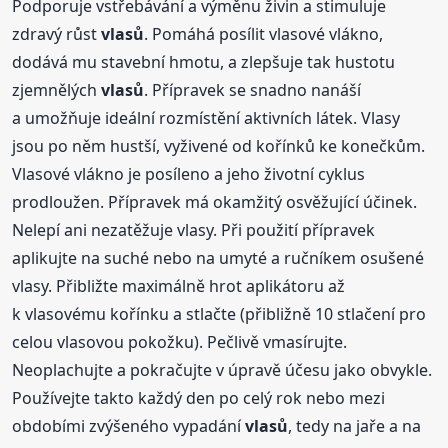
Podporuje vstřebávání a výměnu živin a stimuluje
zdravý růst
vlasů
. Pomáhá posílit vlasové vlákno,
dodává mu stavební hmotu, a zlepšuje tak hustotu
zjemnělých
vlasů
. Přípravek se snadno nanáší
a umožňuje ideální rozmístění aktivních látek. Vlasy
jsou po něm hustší, vyživené od kořínků ke konečkům.
Vlasové vlákno je posíleno a jeho životní cyklus
prodloužen. Přípravek má okamžitý osvěžující účinek.
Nelepí ani nezatěžuje vlasy. Při použití přípravek
aplikujte na suché nebo na umyté a ručníkem osušené
vlasy. Přibližte maximálně hrot aplikátoru až
k vlasovému kořínku a stlačte (přibližně 10 stlačení pro
celou vlasovou pokožku). Pečlivě vmasírujte.
Neoplachujte a pokračujte v úpravě účesu jako obvykle.
Používejte takto každý den po celý rok nebo mezi
obdobími zvýšeného vypadání
vlasů
, tedy na jaře a na