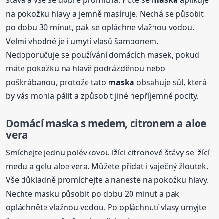
na pokožku hlavy a jemně masíruje. Nechá se působit
po dobu 30 minut, pak se opláchne vlažnou vodou.
Velmi vhodné je i umytí vlasů šamponem.
Nedoporučuje se používání domácích masek, pokud
máte pokožku na hlavě podrážděnou nebo
poškrábanou, protože tato
maska
obsahuje sůl, která
by vás mohla pálit a způsobit jiné nepříjemné pocity.
Domácí
maska
s medem, citronem a aloe
vera
Smíchejte jednu polévkovou lžíci citronové šťávy se lžící
medu a gelu aloe vera. Můžete přidat i vaječný žloutek.
Vše důkladně promíchejte a naneste na pokožku hlavy.
Nechte masku působit po dobu 20 minut a pak
opláchněte vlažnou vodou. Po opláchnutí vlasy umyjte