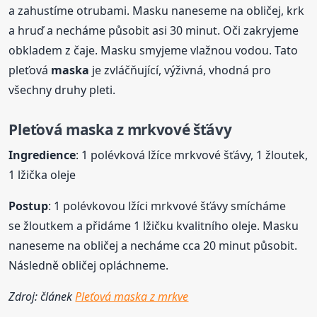
a zahustíme otrubami. Masku naneseme na obličej, krk
a hruď a necháme působit asi 30 minut. Oči zakryjeme
obkladem z čaje. Masku smyjeme vlažnou vodou. Tato
pleťová
maska
je zvláčňující, výživná, vhodná pro
všechny druhy pleti.
Pleťová
maska
z mrkvové šťávy
Ingredience
: 1 polévková lžíce mrkvové šťávy, 1 žloutek,
1 lžička oleje
Postup
: 1 polévkovou lžíci mrkvové šťávy smícháme
se žloutkem a přidáme 1 lžičku kvalitního oleje. Masku
naneseme na obličej a necháme cca 20 minut působit.
Následně obličej opláchneme.
Zdroj: článek
Pleťová maska z mrkve