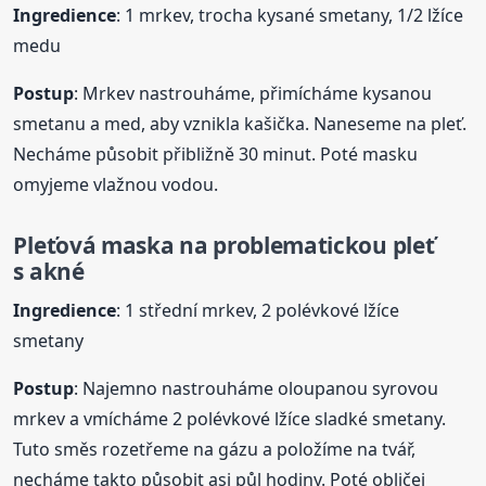
Ingredience
: 1 mrkev, trocha kysané smetany, 1/2 lžíce
medu
Postup
: Mrkev nastrouháme, přimícháme kysanou
smetanu a med, aby vznikla kašička. Naneseme na pleť.
Necháme působit přibližně 30 minut. Poté masku
omyjeme vlažnou vodou.
Pleťová
maska
na problematickou pleť
s akné
Ingredience
: 1 střední mrkev, 2 polévkové lžíce
smetany
Postup
: Najemno nastrouháme oloupanou syrovou
mrkev a vmícháme 2 polévkové lžíce sladké smetany.
Tuto směs rozetřeme na gázu a položíme na tvář,
necháme takto působit asi půl hodiny. Poté obličej