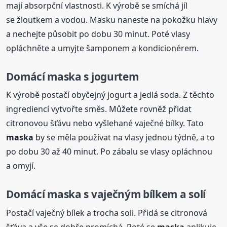
mají absorpční vlastnosti. K výrobě se smíchá jíl
se žloutkem a vodou. Masku naneste na pokožku hlavy
a nechejte působit po dobu 30 minut. Poté vlasy
opláchněte a umyjte šamponem a kondicionérem.
Domácí
maska
s jogurtem
K výrobě postačí obyčejný jogurt a jedlá soda. Z těchto
ingrediencí vytvořte směs. Můžete rovněž přidat
citronovou šťávu nebo vyšlehané vaječné bílky. Tato
maska
by se měla používat na vlasy jednou týdně, a to
po dobu 30 až 40 minut. Po zábalu se vlasy opláchnou
a omyjí.
Domácí
maska
s vaječným bílkem a solí
Postačí vaječný bílek a trocha soli. Přidá se citronová
šťáva a vše se dobře promíchá. Poté se
maska
aplikuje