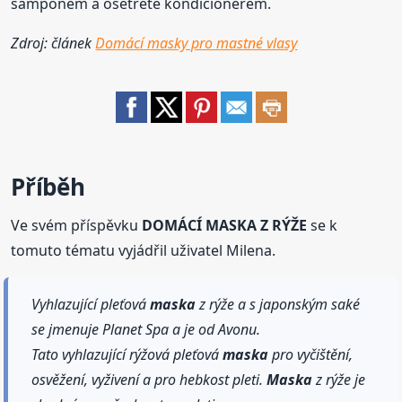
šamponem a ošetřete kondicionérem.
Zdroj: článek
Domácí masky pro mastné vlasy
Příběh
Ve svém příspěvku
DOMÁCÍ MASKA Z RÝŽE
se k
tomuto tématu vyjádřil uživatel Milena.
Vyhlazující pleťová
maska
z rýže a s japonským saké
se jmenuje Planet Spa a je od Avonu.
Tato vyhlazující rýžová pleťová
maska
pro vyčištění,
osvěžení, vyživení a pro hebkost pleti.
Maska
z rýže je