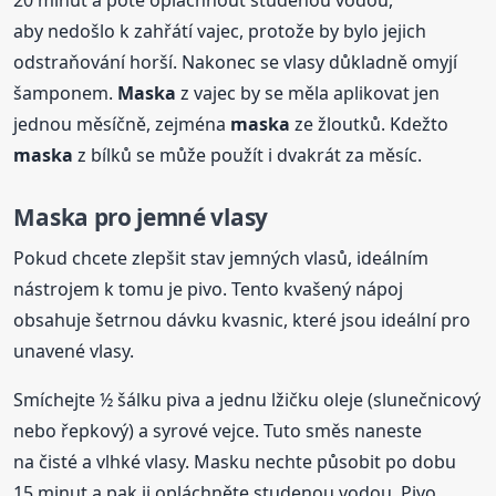
20 minut a poté opláchnout studenou vodou,
aby nedošlo k zahřátí vajec, protože by bylo jejich
odstraňování horší. Nakonec se vlasy důkladně omyjí
šamponem.
Maska
z vajec by se měla aplikovat jen
jednou měsíčně, zejména
maska
ze žloutků. Kdežto
maska
z bílků se může použít i dvakrát za měsíc.
Maska
pro jemné vlasy
Pokud chcete zlepšit stav jemných vlasů, ideálním
nástrojem k tomu je pivo. Tento kvašený nápoj
obsahuje šetrnou dávku kvasnic, které jsou ideální pro
unavené vlasy.
Smíchejte ½ šálku piva a jednu lžičku oleje (slunečnicový
nebo řepkový) a syrové vejce. Tuto směs naneste
na čisté a vlhké vlasy. Masku nechte působit po dobu
15 minut a pak ji opláchněte studenou vodou. Pivo