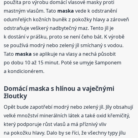
použita pro výrobu domácí vlasové masky proti
mastným vlasům. Tato
maska
vede k odstranění
odumřelých kožních buněk z pokožky hlavy a zároveň
odstraňuje veškerý nadbytečný maz. Tento jíl je
k dostání v prášku, proto se není čeho bát. K výrobě
se používá modrý nebo zelený jíl smíchaný s vodou.
Tato
maska
se aplikuje na vlasy a nechá působit
po dobu 10 až 15 minut. Poté se umyje šamponem
a kondicionérem.
Domácí
maska
s hlínou a vaječnými
žloutky
Opět bude zapotřebí modrý nebo zelený jíl. Jíly obsahují
velké množství minerálních látek a také oxid křemičitý,
který podporuje růst vlasů a má příznivý vliv
na pokožku hlavy. Dalo by se říci, že všechny typy jílu