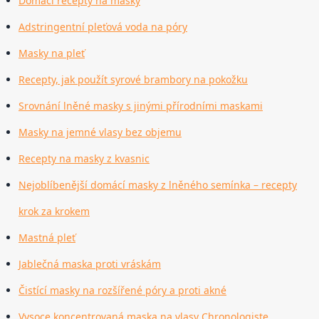
Domácí recepty na masky
Adstringentní pleťová voda na póry
Masky na pleť
Recepty, jak použít syrové brambory na pokožku
Srovnání lněné masky s jinými přírodními maskami
Masky na jemné vlasy bez objemu
Recepty na masky z kvasnic
Nejoblíbenější domácí masky z lněného semínka – recepty
krok za krokem
Mastná pleť
Jablečná maska proti vráskám
Čistící masky na rozšířené póry a proti akné
Vysoce koncentrovaná maska na vlasy Chronologiste