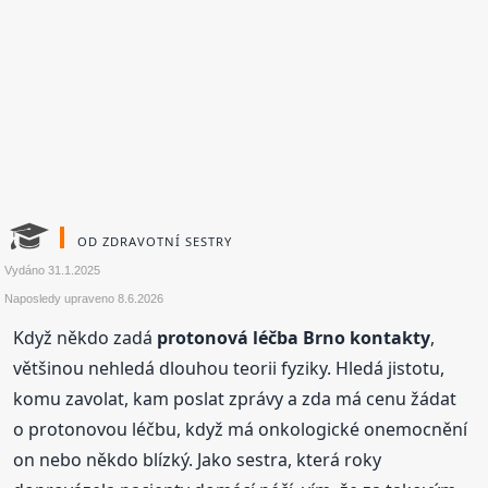
OD ZDRAVOTNÍ SESTRY
Vydáno
31.1.2025
Naposledy upraveno
8.6.2026
Když někdo zadá
protonová léčba Brno kontakty
,
většinou nehledá dlouhou teorii fyziky. Hledá jistotu,
komu zavolat, kam poslat zprávy a zda má cenu žádat
o protonovou léčbu, když má onkologické onemocnění
on nebo někdo blízký. Jako sestra, která roky