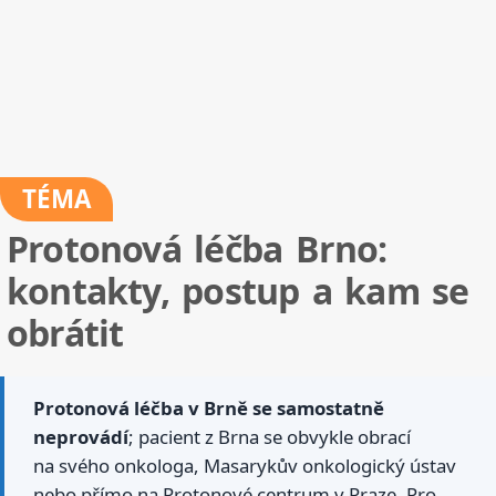
TÉMA
Protonová léčba Brno:
kontakty, postup a kam se
obrátit
Protonová léčba v Brně se samostatně
neprovádí
; pacient z Brna se obvykle obrací
na svého onkologa, Masarykův onkologický ústav
nebo přímo na Protonové centrum v Praze. Pro