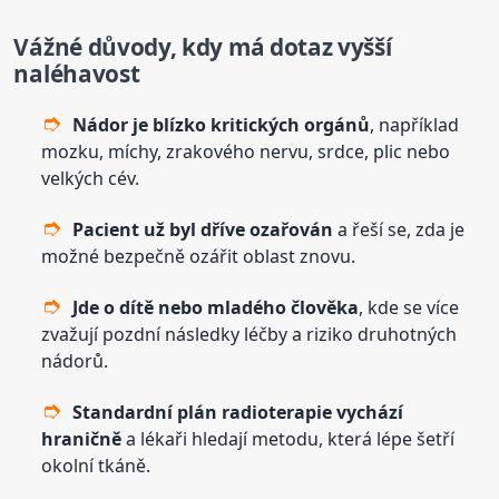
Vážné důvody, kdy má dotaz vyšší
naléhavost
Nádor je blízko kritických orgánů
, například
mozku, míchy, zrakového nervu, srdce, plic nebo
velkých cév.
Pacient už byl dříve ozařován
a řeší se, zda je
možné bezpečně ozářit oblast znovu.
Jde o dítě nebo mladého člověka
, kde se více
zvažují pozdní následky léčby a riziko druhotných
nádorů.
Standardní plán radioterapie vychází
hraničně
a lékaři hledají metodu, která lépe šetří
okolní tkáně.