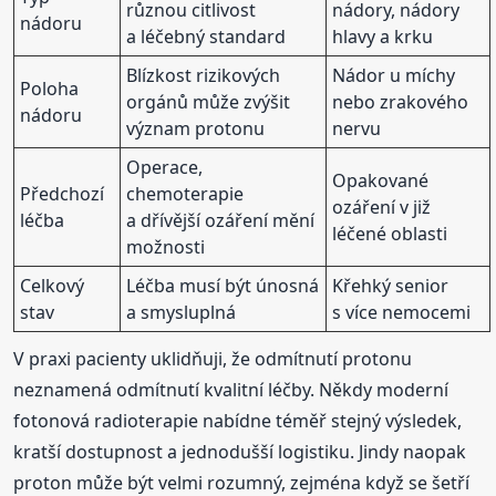
různou citlivost
nádory, nádory
nádoru
a léčebný standard
hlavy a krku
Blízkost rizikových
Nádor u míchy
Poloha
orgánů může zvýšit
nebo zrakového
nádoru
význam protonu
nervu
Operace,
Opakované
Předchozí
chemoterapie
ozáření v již
léčba
a dřívější ozáření mění
léčené oblasti
možnosti
Celkový
Léčba musí být únosná
Křehký senior
stav
a smysluplná
s více nemocemi
V praxi pacienty uklidňuji, že odmítnutí protonu
neznamená odmítnutí kvalitní léčby. Někdy moderní
fotonová radioterapie nabídne téměř stejný výsledek,
kratší dostupnost a jednodušší logistiku. Jindy naopak
proton může být velmi rozumný, zejména když se šetří