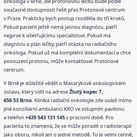
onkologa v Brně, ale protonovou léčbu bude podle
současné dostupnosti řešit přes Protonové centrum
v Praze. Prakticky bych postup rozdělila do tří kroků.
Pokud pacient ještě nemá jasnou diagnózu, patří
nejprve k ošetřujícímu specialistovi. Pokud má
diagnózu a plán léčby, patří otázka na radiačního
onkologa. Pokud už má kompletní dokumentaci a chce
posouzení protonu, může kontaktovat Protonové
centrum.
V Brně je důležité vědět o Masarykově onkologickém
ústavu, který sídlí na adrese
Žlutý kopec 7,
656 53 Brno
. Klinika radiační onkologie zde uvádí mimo
jiné konziliární ambulanci KRO ve vstupním pavilonu
a telefon
+420 543 131 145
v pracovní době. Pro
pacienta to znamená, že se může poradit o radioterapii
jako oboru, nikoli jen o jedné metodě. To je velmi cenné,