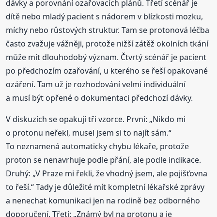
dávky a porovnání ozařovacích plánů. Třetí scénář je
dítě nebo mladý pacient s nádorem v blízkosti mozku,
míchy nebo růstových struktur. Tam se protonová léčba
často zvažuje vážněji, protože nižší zátěž okolních tkání
může mít dlouhodobý význam. Čtvrtý scénář je pacient
po předchozím ozařování, u kterého se řeší opakované
ozáření. Tam už je rozhodování velmi individuální
a musí být opřené o dokumentaci předchozí dávky.
V diskuzích se opakují tři vzorce. První: „Nikdo mi
o protonu neřekl, musel jsem si to najít sám.“
To neznamená automaticky chybu lékaře, protože
proton se nenavrhuje podle přání, ale podle indikace.
Druhý: „V Praze mi řekli, že vhodný jsem, ale pojišťovna
to řeší.“ Tady je důležité mít kompletní lékařské zprávy
a nenechat komunikaci jen na rodině bez odborného
doporučení. Třetí: „Známý byl na protonu a je