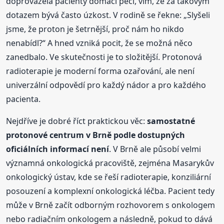
doprovázela pacienty domácí péčí, vím, že za takovým
dotazem bývá často úzkost. V rodině se řekne: „Slyšeli
jsme, že proton je šetrnější, proč nám ho nikdo
nenabídl?“ A hned vzniká pocit, že se možná něco
zanedbalo. Ve skutečnosti je to složitější. Protonová
radioterapie je moderní forma ozařování, ale není
univerzální odpovědí pro každý nádor a pro každého
pacienta.
Nejdříve je dobré říct praktickou věc:
samostatné
protonové centrum v Brně podle dostupných
oficiálních informací není
. V Brně ale působí velmi
významná onkologická pracoviště, zejména Masarykův
onkologický ústav, kde se řeší radioterapie, konziliární
posouzení a komplexní onkologická léčba. Pacient tedy
může v Brně začít odborným rozhovorem s onkologem
nebo radiačním onkologem a následně, pokud to dává