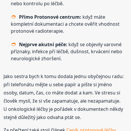
nebo kontrolu po léčbě.
Přímo Protonové centrum:
když máte
kompletní dokumentaci a chcete ověřit vhodnost
protonové radioterapie.
Nejprve akutní péče:
když se objevily varovné
příznaky, infekce při léčbě, dušnost, krvácení nebo
neurologické zhoršení.
Jako sestra bych k tomu dodala jednu obyčejnou radu:
při telefonátu mějte u sebe papír a pište si jméno
osoby, datum, čas, co máte dodat a kam. Ve stresu si
člověk myslí, že si vše zapamatuje, ale nezapamatuje.
U onkologické léčby je pořádek v dokumentech někdy
stejně důležitý jako odvaha ptát se.
Za přečtení také stojí článek
Ceník protonové léčby
.