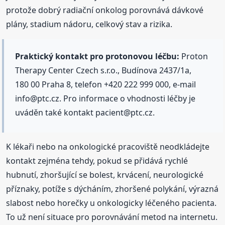
protože dobrý radiační onkolog porovnává dávkové
plány, stadium nádoru, celkový stav a rizika.
Praktický kontakt pro protonovou léčbu:
Proton
Therapy Center Czech s.r.o., Budínova 2437/1a,
180 00 Praha 8, telefon +420 222 999 000, e-mail
info@ptc.cz. Pro informace o vhodnosti léčby je
uváděn také kontakt pacient@ptc.cz.
K lékaři nebo na onkologické pracoviště neodkládejte
kontakt zejména tehdy, pokud se přidává rychlé
hubnutí, zhoršující se bolest, krvácení, neurologické
příznaky, potíže s dýcháním, zhoršené polykání, výrazná
slabost nebo horečky u onkologicky léčeného pacienta.
To už není situace pro porovnávání metod na internetu.