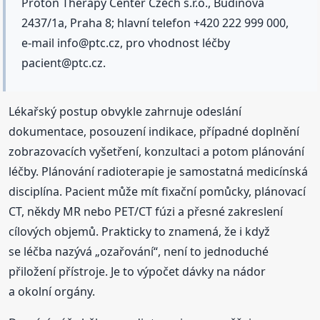
Proton Therapy Center Czech s.r.o., Budínova
2437/1a, Praha 8; hlavní telefon +420 222 999 000,
e-mail info@ptc.cz, pro vhodnost léčby
pacient@ptc.cz.
Lékařský postup obvykle zahrnuje odeslání
dokumentace, posouzení indikace, případné doplnění
zobrazovacích vyšetření, konzultaci a potom plánování
léčby. Plánování radioterapie je samostatná medicínská
disciplína. Pacient může mít fixační pomůcky, plánovací
CT, někdy MR nebo PET/CT fúzi a přesné zakreslení
cílových objemů. Prakticky to znamená, že i když
se léčba nazývá „ozařování“, není to jednoduché
přiložení přístroje. Je to výpočet dávky na nádor
a okolní orgány.