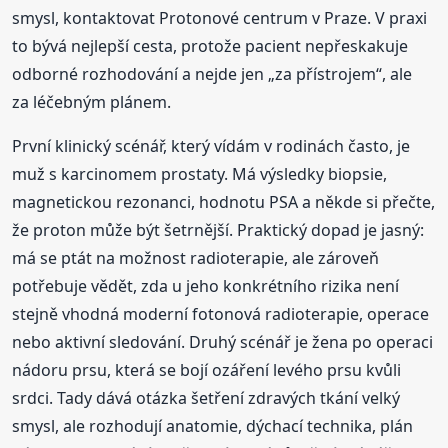
smysl, kontaktovat Protonové centrum v Praze. V praxi
to bývá nejlepší cesta, protože pacient nepřeskakuje
odborné rozhodování a nejde jen „za přístrojem“, ale
za léčebným plánem.
První klinický scénář, který vídám v rodinách často, je
muž s karcinomem prostaty. Má výsledky biopsie,
magnetickou rezonanci, hodnotu PSA a někde si přečte,
že proton může být šetrnější. Praktický dopad je jasný:
má se ptát na možnost radioterapie, ale zároveň
potřebuje vědět, zda u jeho konkrétního rizika není
stejně vhodná moderní fotonová radioterapie, operace
nebo aktivní sledování. Druhý scénář je žena po operaci
nádoru prsu, která se bojí ozáření levého prsu kvůli
srdci. Tady dává otázka šetření zdravých tkání velký
smysl, ale rozhodují anatomie, dýchací technika, plán