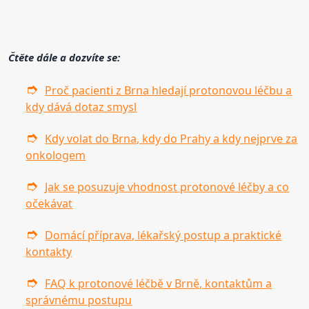
Čtěte dále a dozvíte se:
Proč pacienti z Brna hledají protonovou léčbu a
kdy dává dotaz smysl
Kdy volat do Brna, kdy do Prahy a kdy nejprve za
onkologem
Jak se posuzuje vhodnost protonové léčby a co
očekávat
Domácí příprava, lékařský postup a praktické
kontakty
FAQ k protonové léčbě v Brně, kontaktům a
správnému postupu