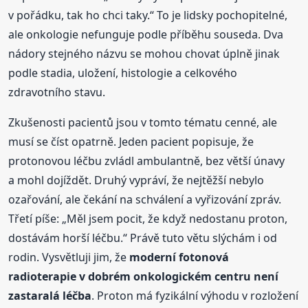
v pořádku, tak ho chci taky.“ To je lidsky pochopitelné,
ale onkologie nefunguje podle příběhu souseda. Dva
nádory stejného názvu se mohou chovat úplně jinak
podle stadia, uložení, histologie a celkového
zdravotního stavu.
Zkušenosti pacientů jsou v tomto tématu cenné, ale
musí se číst opatrně. Jeden pacient popisuje, že
protonovou léčbu zvládl ambulantně, bez větší únavy
a mohl dojíždět. Druhý vypráví, že nejtěžší nebylo
ozařování, ale čekání na schválení a vyřizování zpráv.
Třetí píše: „Měl jsem pocit, že když nedostanu proton,
dostávám horší léčbu.“ Právě tuto větu slýchám i od
rodin. Vysvětluji jim, že
moderní fotonová
radioterapie v dobrém onkologickém centru není
zastaralá léčba
. Proton má fyzikální výhodu v rozložení