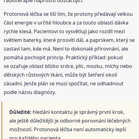
radioterapie naprosto dostačující.
Protonová léčba se liší tím, že protony předávají velkou
část energie v určité hloubce a za touto oblastí dávka
rychle klesá. Pacientovi to vysvětluji jako rozdíl mezi
světlem baterky, které prosvítí dál, a paprskem, který se
zastaví tam, kde má. Není to dokonalé přirovnání, ale
pomáhá pochopit princip. Praktický příklad: pokud
se ozařuje oblast blízko srdce, plic, mozku, míchy nebo
dětských růstových tkání, může být šetření okolí
zásadní. Jenže plán se musí spočítat, ne odhadnout
podle názvu diagnózy.
Důležité:
hledání kontaktu je správný první krok,
ale ještě důležitější je odborné porovnání léčebných
možností. Protonová léčba není automaticky lepší
pro každého pacienta.