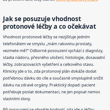
Jak se posuzuje vhodnost
protonové léčby a co očekávat
Vhodnost protonové léčby se nezjišťuje jedním
telefonátem ve smyslu „mám rakovinu prostaty,
vezmete mě?“ Odborné posouzení vychází z diagnózy,
stadia nádoru, přesného uložení, histologie, dosavadní
léčby, zobrazovacích vyšetření a celkového stavu.
Klinicky jde o to, zda protonový plán dokáže dodat
potřebnou dávku do cíle a současně smysluplně snížit
dávku na zdravé orgány. Praktický dopad: pacient
potřebuje poslat dokumentaci, ne jen popsat nemoc
vlastními slovy.
Při posouzení se obvykle hodnotí, zda jde o léčbu