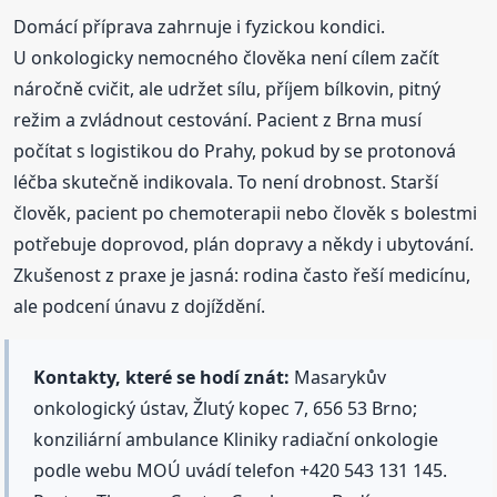
Domácí příprava zahrnuje i fyzickou kondici.
U onkologicky nemocného člověka není cílem začít
náročně cvičit, ale udržet sílu, příjem bílkovin, pitný
režim a zvládnout cestování. Pacient z Brna musí
počítat s logistikou do Prahy, pokud by se protonová
léčba skutečně indikovala. To není drobnost. Starší
člověk, pacient po chemoterapii nebo člověk s bolestmi
potřebuje doprovod, plán dopravy a někdy i ubytování.
Zkušenost z praxe je jasná: rodina často řeší medicínu,
ale podcení únavu z dojíždění.
Kontakty, které se hodí znát:
Masarykův
onkologický ústav, Žlutý kopec 7, 656 53 Brno;
konziliární ambulance Kliniky radiační onkologie
podle webu MOÚ uvádí telefon +420 543 131 145.