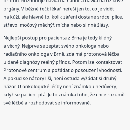
proton. Rozhoduje dávka na nádor a dávka na rizikové
orgány. V běžné řeči: lékař neřeší jen to, co je vidět
na kůži, ale hlavně to, kolik záření dostane srdce, plíce,
střevo, močový měchýř, mícha nebo slinné žlázy.
Nejlepší postup pro pacienta z Brna je tedy klidný
a věcný. Nejprve se zeptat svého onkologa nebo
radiačního onkologa v Brně, zda má protonová léčba
u dané diagnózy reálný přínos. Potom lze kontaktovat
Protonové centrum a požádat o posouzení vhodnosti.
A pokud se názory liší, není ostuda vyžádat si druhý
názor. U onkologické léčby není známkou nedůvěry,
když se pacient ptá. Je to známka toho, že chce rozumět
své léčbě a rozhodovat se informovaně.