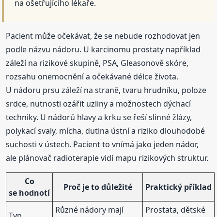
na ošetřujícího lékaře.
Pacient může očekávat, že se nebude rozhodovat jen
podle názvu nádoru. U karcinomu prostaty například
záleží na rizikové skupině, PSA, Gleasonově skóre,
rozsahu onemocnění a očekávané délce života.
U nádoru prsu záleží na straně, tvaru hrudníku, poloze
srdce, nutnosti ozářit uzliny a možnostech dýchací
techniky. U nádorů hlavy a krku se řeší slinné žlázy,
polykací svaly, mícha, dutina ústní a riziko dlouhodobé
suchosti v ústech. Pacient to vnímá jako jeden nádor,
ale plánovač radioterapie vidí mapu rizikových struktur.
Co
Proč je to důležité
Praktický příklad
se hodnotí
Různé nádory mají
Prostata, dětské
Typ