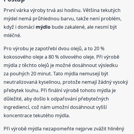
První várka výroby trvá asi hodinu. Většina tekutých
mýdel nemá průhlednou barvu, takže není problém,
když i domácí
mýdlo
bude zakalené, ale nesmí být
mléčné.
Pro výrobu je zapotřebí dvou olejů, a to 20 %
kokosového oleje a 80 % olivového oleje. Při výrobě
mýdla z těchto olejů je možné dosáhnout výsledku
za pouhých 20 minut. Tato mýdla nemusejí být
neutralizovaná kyselinou, protože nemají žádný vysoký
přebytek louhu. Při finální výrobě tohoto mýdla je
důležité, aby došlo k odpařování přebytečných
ingrediencí, což nám umožní dosáhnout vyšší
koncentrace tekutého mýdla.
Při výrobě mýdla nezapomeňte nejprve zvážit hliněný