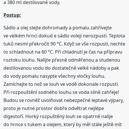
a 380 ml destilované vody.
Postup:
Sádlo a olej slejte dohromady a pomalu zahřívejte
ve velkém hrnci dokud e sádlo voleji nerozpustí. Teplota
tuků nesmí překročit 90 °C. Když se vše rozpustí, nechte
to schladnout na 60 °C. Při chladnutí je čas na přípravu
roztoku louhu. Nalijte přesně odměřenou a studenou
destilovanou vodu do dostatečně velké nádoby a pak
do vody pomalu nasypte všechny vločky louhu.
Zamíchejte to než se louh ve vodě dokonale rozpustí.
Při rozpouštění sodného louhu se voda silně zahřeje!
Budou se rovněž uvolňovat nebezpečné leptavé výpary,
proto je nutné prostor dobře odvětrat nejlépe
digestoří. Horký rozpuštěný louh se opatrně nalije
do hrnce s tukem a olejem, který by měl stále ještě mít