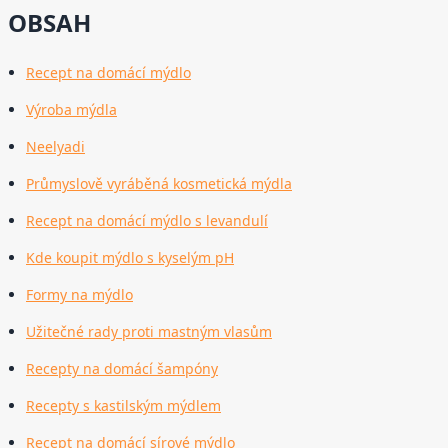
OBSAH
Recept na domácí mýdlo
Výroba mýdla
Neelyadi
Průmyslově vyráběná kosmetická mýdla
Recept na domácí mýdlo s levandulí
Kde koupit mýdlo s kyselým pH
Formy na mýdlo
Užitečné rady proti mastným vlasům
Recepty na domácí šampóny
Recepty s kastilským mýdlem
Recept na domácí sírové mýdlo