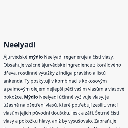
Neelyadi
Ájurvédské
mýdlo
Neelyadi regeneruje a čistí vlasy.
Obsahuje vzácné ájurvédské ingredience z korálového
dřeva, rostlinné výtažky z indiga pravého a listů
ankenda. Ty poskytují v kombinaci s kokosovým
a palmovým olejem nejlepší péči vašim vlasům a vlasové
pokožce.
Mýdlo
Neelyadi účinně vyživuje vlasy, je
úžasné na ošetření vlasů, které potřebují zesílit, vrací
vlasům jejich původní tloušťku, lesk a záři. Šetrně čistí
vlasy a pokožku hlavy, aniž by vysušovalo. Zabraňuje