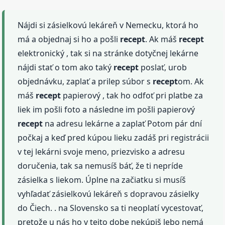
Nájdi si zásielkovú lekáreň v Nemecku, ktorá ho
má a objednaj si ho a pošli
recept
. Ak máš
recept
elektronický , tak si na stránke dotyčnej lekárne
nájdi stať o tom ako taký
recept
poslať, urob
objednávku, zaplať a prilep súbor s
recept
om. Ak
máš
recept
papierový , tak ho odfoť pri platbe za
liek im pošli foto a následne im pošli papierový
recept
na adresu lekárne a zaplať Potom pár dní
počkaj a keď pred kúpou lieku zadáš pri registrácii
v tej lekárni svoje meno, priezvisko a adresu
doručenia, tak sa nemusíš báť, že ti nepríde
zásielka s liekom. Úplne na začiatku si musíš
vyhľadať zásielkovú lekáreň s dopravou zásielky
do Čiech. . na Slovensko sa ti neoplatí vycestovať,
pretože u nás ho v tejto dobe nekúpiš lebo nemá