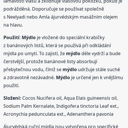
lámavosti vlasů a zklidňuje vlasovou pokožku, pokud je
podrážděná. Doporučuje se používat společně
s Neelyadi nebo Amla ájurvédským masážním olejem
na hlavu.
Použití
:
Mýdlo
je vložené do speciální krabičky
z banánových listů, která se používá při odkládání
mýdla po umytí. To zajistí, že
mýdlo
déle vydrží a bude
čerstvější, protože banánové listy absorbují
přebytečnou vodu, čímž se
mýdlo
udržuje stále suché
a zdravotně nezávadné.
Mýdlo
je určené jen k vnějšímu
použití.
Složení:
Cocos Nucifera oil, Aqua Elais guineensis oil,
Sodium Palm Kernalate, Indigofera tinctoria Leaf ext.,
Acronychia pedunculata ext., Adenanthera pavonia
Ájurvédská ruční mýdla jsou vytvořena pro specifické