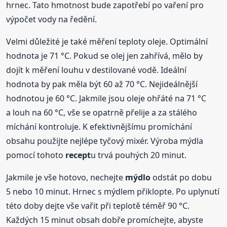
hrnec. Tato hmotnost bude zapotřebí po vaření pro
výpočet vody na ředění.
Velmi důležité je také měření teploty oleje. Optimální
hodnota je 71 °C. Pokud se olej jen zahřívá, mělo by
dojít k měření louhu v destilované vodě. Ideální
hodnota by pak měla být 60 až 70 °C. Nejideálnější
hodnotou je 60 °C. Jakmile jsou oleje ohřáté na 71 °C
a louh na 60 °C, vše se opatrně přelije a za stálého
míchání kontroluje. K efektivnějšímu promíchání
obsahu použijte nejlépe tyčový mixér. Výroba mýdla
pomocí tohoto
recept
u trvá pouhých 20 minut.
Jakmile je vše hotovo, nechejte
mýdlo
odstát po dobu
5 nebo 10 minut. Hrnec s mýdlem přiklopte. Po uplynutí
této doby dejte vše vařit při teplotě téměř 90 °C.
Každých 15 minut obsah dobře promíchejte, abyste