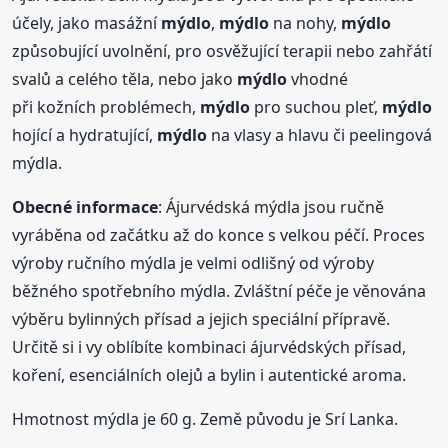
účely, jako masážní
mýdlo
,
mýdlo
na nohy,
mýdlo
způsobující uvolnění, pro osvěžující terapii nebo zahřátí
svalů a celého těla, nebo jako
mýdlo
vhodné
při kožních problémech,
mýdlo
pro suchou pleť,
mýdlo
hojící a hydratující,
mýdlo
na vlasy a hlavu či peelingová
mýdla.
Obecné informace
: Ájurvédská mýdla jsou ručně
vyráběna od začátku až do konce s velkou péčí. Proces
výroby ručního mýdla je velmi odlišný od výroby
běžného spotřebního mýdla. Zvláštní péče je věnována
výběru bylinných přísad a jejich speciální přípravě.
Určitě si i vy oblíbíte kombinaci ájurvédských přísad,
koření, esenciálních olejů a bylin i autentické aroma.
Hmotnost mýdla je 60 g. Země původu je Srí Lanka.