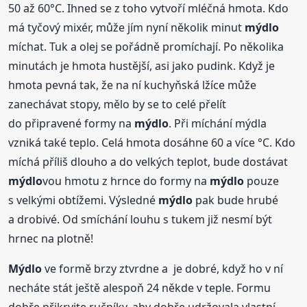
50 až 60°C. Ihned se z toho vytvoří mléčná hmota. Kdo
má tyčový mixér, může jím nyní několik minut
mýdlo
míchat. Tuk a olej se pořádně promíchají. Po několika
minutách je hmota hustější, asi jako pudink. Když je
hmota pevná tak, že na ní kuchyňská lžíce může
zanechávat stopy, mělo by se to celé přelít
do připravené formy na
mýdlo
. Při míchání mýdla
vzniká také teplo. Celá hmota dosáhne 60 a více °C. Kdo
míchá příliš dlouho a do velkých teplot, bude dostávat
mýdlo
vou hmotu z hrnce do formy na
mýdlo
pouze
s velkými obtížemi. Výsledné
mýdlo
pak bude hrubé
a drobivé. Od smíchání louhu s tukem již nesmí být
hrnec na plotně!
Mýdlo
ve formě brzy ztvrdne a je dobré, když ho v ní
necháte stát ještě alespoň 24 někde v teple. Formu