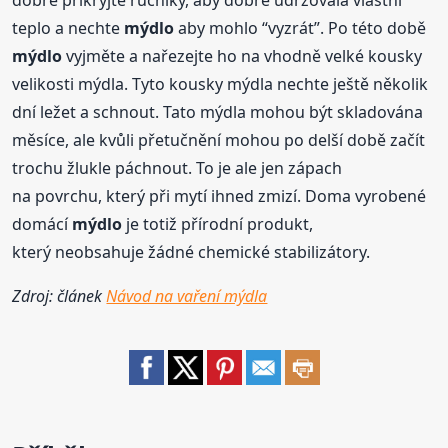
dobře přikryjte ručníky, aby dobře udržovala vlastní
teplo a nechte
mýdlo
aby mohlo “vyzrát”. Po této době
mýdlo
vyjměte a nařezejte ho na vhodně velké kousky
velikosti mýdla. Tyto kousky mýdla nechte ještě několik
dní ležet a schnout. Tato mýdla mohou být skladována
měsíce, ale kvůli přetučnění mohou po delší době začít
trochu žlukle páchnout. To je ale jen zápach
na povrchu, který při mytí ihned zmizí. Doma vyrobené
domácí
mýdlo
je totiž přírodní produkt,
který neobsahuje žádné chemické stabilizátory.
Zdroj: článek
Návod na vaření mýdla