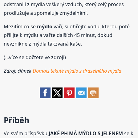
odstranili z mýdla veškerý vzduch, který celý proces
prodlužuje a zpomaluje zmýdelnění.
Mezitím co se
mýdlo
vaří, si ohřejte vodu, kterou poté
přilijte k mýdlu a vařte dalších 45 minut, dokud
nevznikne z mýdla takzvaná kaše.
(...více se dočtete ve zdroji)
Zdroj: článek
Domácí tekuté mýdlo z draselného mýdla
Příběh
Ve svém příspěvku
JAKÉ PH MÁ MÝDLO S JELENEM
se k