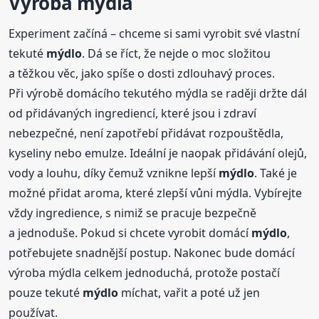
Výroba mýdla
Experiment začíná – chceme si sami vyrobit své vlastní
tekuté
mýdlo
. Dá se říct, že nejde o moc složitou
a těžkou věc, jako spíše o dosti zdlouhavý proces.
Při výrobě domácího tekutého mýdla se raději držte dál
od přidávaných ingrediencí, které jsou i zdraví
nebezpečné, není zapotřebí přidávat rozpouštědla,
kyseliny nebo emulze. Ideální je naopak přidávání olejů,
vody a louhu, díky čemuž vznikne lepší
mýdlo
. Také je
možné přidat aroma, které zlepší vůni mýdla. Vybírejte
vždy ingredience, s nimiž se pracuje bezpečně
a jednoduše. Pokud si chcete vyrobit domácí
mýdlo
,
potřebujete snadnější postup. Nakonec bude domácí
výroba mýdla celkem jednoduchá, protože postačí
pouze tekuté
mýdlo
míchat, vařit a poté už jen
používat.